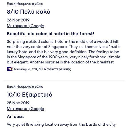
Επαληθευμένο σχόλιο
8/10 Πολύ καλό
26 Νοε 2019
Μετάφραση Google
Beautiful old colonial hotel in the forest!
Surprising isolated colonial hotel in the middle of a wooded hill,
near the very center of Singapore. They call themselves a "rustic
luxury"hotel and this is a very good definition. The feeling to be
in the Singapore of the 1900 years, very nicely furnished, simple
but elegant. Another surprise is the location of the breakfast
place, quite a distance of the hotel in another colonial villa, with
Dominique, ταξίδι 1 διανυκτέρευσης
very delicate food. A quiet, beautiful, simple, elegant place
where I had the feeling I was alone. I will definitely return there,
so different from the 5 stars hotels in Singapore and not much
Επαληθευμένο σχόλιο
more expensive than an Ibis.
10/10 Εξαιρετικό
25 Νοε 2019
Μετάφραση Google
An oasis
Very quiet & relaxing location away from the bustle of the city.