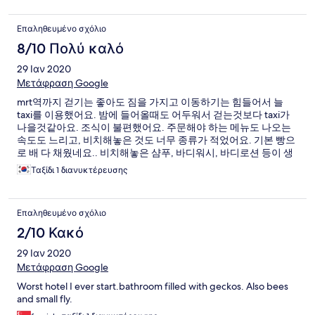
Επαληθευμένο σχόλιο
8/10 Πολύ καλό
29 Ιαν 2020
Μετάφραση Google
mrt역까지 걷기는 좋아도 짐을 가지고 이동하기는 힘들어서 늘
taxi를 이용했어요. 밤에 들어올때도 어두워서 걷는것보다 taxi가
나을것같아요. 조식이 불편했어요. 주문해야 하는 메뉴도 나오는
속도도 느리고, 비치해놓은 것도 너무 종류가 적었어요. 기본 빵으
로 배 다 채웠네요.. 비치해놓은 샴푸, 바디워시, 바디로션 등이 생
강인지 인삼냄새인지라 좀 별로였네요 ㅠㅠ 그래도 친환경적으로
Ταξίδι 1 διανυκτέρευσης
플라스틱대신 나무 사용해서 좋았어요
Επαληθευμένο σχόλιο
2/10 Κακό
29 Ιαν 2020
Μετάφραση Google
Worst hotel I ever start.bathroom filled with geckos. Also bees
and small fly.