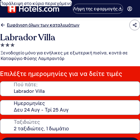
Παράλειψη στο κύριο περιεχόμενο
Λήψη της εφαρμογής
Εμφάνιση όλων των καταλυμάτων
Labrador Villa
Κατάλυμα
με
Ξενοδοχείο μόνο για ενήλικες με εξωτερική πισίνα, κοντά σε
3.0
Καταφύγιο Φύσης Λαμπραντόρ
αστέρια
Επιλέξτε ημερομηνίες για να δείτε τιμές
Πού πάτε;
Ημερομηνίες
Ταξιδιώτες