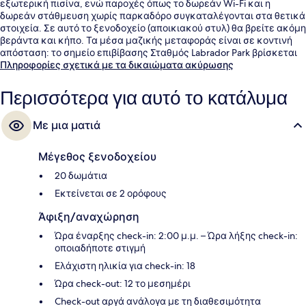
εξωτερική πισίνα, ενώ παροχές όπως το δωρεάν Wi-Fi και η
δωρεάν στάθμευση χωρίς παρκαδόρο συγκαταλέγονται στα θετικά
στοιχεία. Σε αυτό το ξενοδοχείο (αποικιακού στυλ) θα βρείτε ακόμη
βεράντα και κήπο. Τα μέσα μαζικής μεταφοράς είναι σε κοντινή
απόσταση: το σημείο επιβίβασης Σταθμός Labrador Park βρίσκεται
μόλις 8 λεπτά με τα πόδια.
Πληροφορίες σχετικά με τα δικαιώματα ακύρωσης
Περισσότερα για αυτό το κατάλυμα
Με μια ματιά
Μέγεθος ξενοδοχείου
20 δωμάτια
Εκτείνεται σε 2 ορόφους
Άφιξη/αναχώρηση
Ώρα έναρξης check-in: 2:00 μ.μ. – Ώρα λήξης check-in:
οποιαδήποτε στιγμή
Ελάχιστη ηλικία για check-in: 18
Ώρα check-out: 12 το μεσημέρι
Check-out αργά ανάλογα με τη διαθεσιμότητα