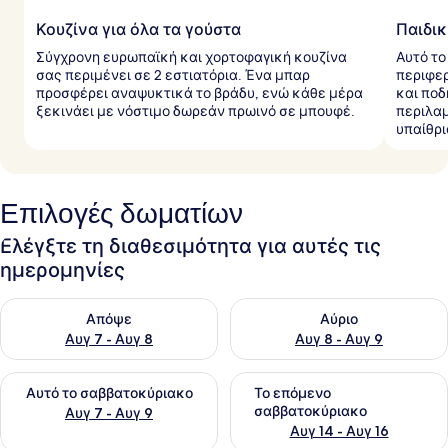
Κουζίνα για όλα τα γούστα
Παιδικ
Σύγχρονη ευρωπαϊκή και χορτοφαγική κουζίνα
Αυτό το
σας περιμένει σε 2 εστιατόρια. Ένα μπαρ
περιφε
προσφέρει αναψυκτικά το βράδυ, ενώ κάθε μέρα
και ποδ
ξεκινάει με νόστιμο δωρεάν πρωινό σε μπουφέ.
περιλαμ
υπαίθρι
Επιλογές δωματίων
Ελέγξτε τη διαθεσιμότητα για αυτές τις
ημερομηνίες
Έλεγχος διαθεσιμότητας για απόψε Αυγ 7 - Αυγ 8
Έλεγχος διαθεσιμότητας για 
Απόψε
Αύριο
Αυγ 7 - Αυγ 8
Αυγ 8 - Αυγ 9
Έλεγχος διαθεσιμότητας για αυτό το σαββατοκύριακο Αυγ 7
Έλεγχος διαθεσιμότητας για
Αυτό το σαββατοκύριακο
Το επόμενο
σαββατοκύριακο
Αυγ 7 - Αυγ 9
Αυγ 14 - Αυγ 16