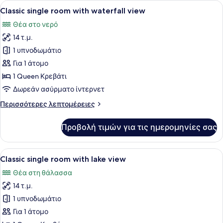
Προβολή
Ένα δωμάτιο ξενοδοχείου με ένα με
3
Classic single room with waterfall view
όλων
Θέα στο νερό
των
14 τ.μ.
φωτογραφιών
για
1 υπνοδωμάτιο
Classic
Για 1 άτομο
single
1 Queen Κρεβάτι
room
Δωρεάν ασύρματο ίντερνετ
with
Περισσότερες
Περισσότερες λεπτομέρειες
waterfall
λεπτομέρειες
view
για
Προβολή τιμών για τις ημερομηνίες σας
Classic
single
room
Προβολή
Ένα κλασικό κρεβάτι με τέσσερις κ
3
with
Classic single room with lake view
όλων
waterfall
Θέα στη θάλασσα
view
των
14 τ.μ.
φωτογραφιών
για
1 υπνοδωμάτιο
Classic
Για 1 άτομο
single