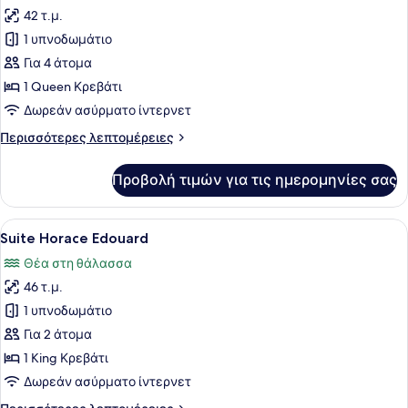
42 τ.μ.
φωτογραφιών
για
1 υπνοδωμάτιο
Suite
Για 4 άτομα
Von
1 Queen Κρεβάτι
Rappard
Δωρεάν ασύρματο ίντερνετ
Περισσότερες
Περισσότερες λεπτομέρειες
λεπτομέρειες
για
Προβολή τιμών για τις ημερομηνίες σας
Suite
Von
Rappard
Προβολή
Ένα δωμάτιο ξενοδοχείου με ένα κρ
3
Suite Horace Edouard
όλων
Θέα στη θάλασσα
των
46 τ.μ.
φωτογραφιών
για
1 υπνοδωμάτιο
Suite
Για 2 άτομα
Horace
1 King Κρεβάτι
Edouard
Δωρεάν ασύρματο ίντερνετ
Περισσότερες