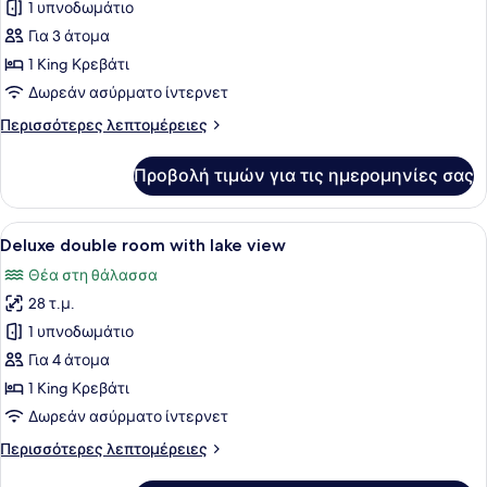
για
1 υπνοδωμάτιο
Superior
Για 3 άτομα
Δίκλινο
1 King Κρεβάτι
Δωμάτιο
Δωρεάν ασύρματο ίντερνετ
(Double)
Περισσότερες
Περισσότερες λεπτομέρειες
(Waterfall
λεπτομέρειες
View)
για
Προβολή τιμών για τις ημερομηνίες σας
Superior
Δίκλινο
Δωμάτιο
Προβολή
Ένα δωμάτιο με ένα κρεβάτι, δύο π
7
(Double)
Deluxe double room with lake view
όλων
(Waterfall
Θέα στη θάλασσα
View)
των
28 τ.μ.
φωτογραφιών
για
1 υπνοδωμάτιο
Deluxe
Για 4 άτομα
double
1 King Κρεβάτι
room
Δωρεάν ασύρματο ίντερνετ
with
Περισσότερες
Περισσότερες λεπτομέρειες
lake
λεπτομέρειες
view
για