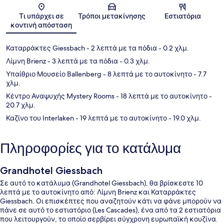
Χάρτης
Τι υπάρχει σε
Τρόποι μετακίνησης
Εστιατόρια
κοντινή απόσταση
Καταρράκτες Giessbach
- 2 λεπτά με τα πόδια
- 0.2 χλμ.
Λίμνη Brienz
- 3 λεπτά με τα πόδια
- 0.3 χλμ.
Υπαίθριο Μουσείο Ballenberg
- 8 λεπτά με το αυτοκίνητο
- 7.7
χλμ.
Κέντρο Αναψυχής Mystery Rooms
- 18 λεπτά με το αυτοκίνητο
-
20.7 χλμ.
Καζίνο του Interlaken
- 19 λεπτά με το αυτοκίνητο
- 19.0 χλμ.
Πληροφορίες για το κατάλυμα
Grandhotel Giessbach
Σε αυτό το κατάλυμα (Grandhotel Giessbach), θα βρίσκεστε 10
λεπτά με το αυτοκίνητο από: Λίμνη Brienz και Καταρράκτες
Giessbach. Οι επισκέπτες που αναζητούν κάτι να φάνε μπορούν να
πάνε σε αυτό το εστιατόριο (Les Cascades), ένα από τα 2 εστιατόρια
που λειτουργούν, το οποίο σερβίρει σύγχρονη ευρωπαϊκή κουζίνα.