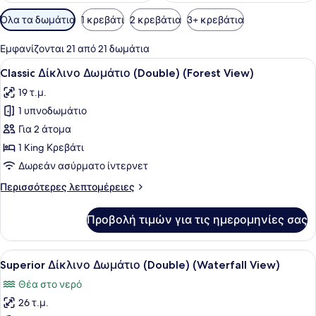
Διαθέσιμα
Όλα τα δωμάτια
1 κρεβάτι
2 κρεβάτια
3+ κρεβάτια
φίλτρα
για
Εμφανίζονται 21 από 21 δωμάτια
τα
Προβολή
Ένα δωμάτιο ξενοδοχείου με ένα κρ
4
Classic Δίκλινο Δωμάτιο (Double) (Forest View)
δωμάτια
όλων
19 τ.μ.
των
1 υπνοδωμάτιο
φωτογραφιών
για
Για 2 άτομα
Classic
1 King Κρεβάτι
Δίκλινο
Δωρεάν ασύρματο ίντερνετ
Δωμάτιο
Περισσότερες
Περισσότερες λεπτομέρειες
(Double)
λεπτομέρειες
(Forest
για
Προβολή τιμών για τις ημερομηνίες σας
Classic
View)
Δίκλινο
Δωμάτιο
Προβολή
Ένα δωμάτιο ξενοδοχείου με ένα με
5
(Double)
Superior Δίκλινο Δωμάτιο (Double) (Waterfall View)
όλων
(Forest
Θέα στο νερό
View)
των
26 τ.μ.
φωτογραφιών