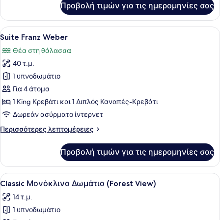
Προβολή τιμών για τις ημερομηνίες σας
Deluxe
double
room
Προβολή
Ένα δωμάτιο ξενοδοχείου με έναν λ
5
with
Suite Franz Weber
όλων
lake
Θέα στη θάλασσα
view
των
40 τ.μ.
φωτογραφιών
για
1 υπνοδωμάτιο
Suite
Για 4 άτομα
Franz
1 King Κρεβάτι και 1 Διπλός Καναπές-Κρεβάτι
Weber
Δωρεάν ασύρματο ίντερνετ
Περισσότερες
Περισσότερες λεπτομέρειες
λεπτομέρειες
για
Προβολή τιμών για τις ημερομηνίες σας
Suite
Franz
Weber
Προβολή
Ένα δωμάτιο ξενοδοχείου με ένα ξύ
2
Classic Μονόκλινο Δωμάτιο (Forest View)
όλων
14 τ.μ.
των
1 υπνοδωμάτιο
φωτογραφιών