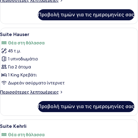
Περισσότερες λεπτομέρειες
λεπτομέρειες
για
Προβολή τιμών για τις ημερομηνίες σας
Suite
Horace
Edouard
Προβολή
Ένα δωμάτιο με ένα κρεβάτι, δύο κ
2
Suite Hauser
όλων
Θέα στη θάλασσα
των
45 τ.μ.
φωτογραφιών
για
1 υπνοδωμάτιο
Suite
Για 2 άτομα
Hauser
1 King Κρεβάτι
Δωρεάν ασύρματο ίντερνετ
Περισσότερες
Περισσότερες λεπτομέρειες
λεπτομέρειες
για
Προβολή τιμών για τις ημερομηνίες σας
Suite
Hauser
Προβολή
Ένα δωμάτιο ξενοδοχείου με ένα ξύ
3
Suite Kehrli
όλων
Θέα στη θάλασσα
των