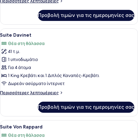
Περισσότερες
Περισσότερες λεπτομέρειες
waterfall
λεπτομέρειες
view
για
Προβολή τιμών για τις ημερομηνίες σας
Deluxe
double
room
Προβολή
Ένα δωμάτιο με έναν κόκκινο καναπ
3
with
Suite Davinet
όλων
waterfall
Θέα στη θάλασσα
view
των
41 τ.μ.
φωτογραφιών
για
1 υπνοδωμάτιο
Suite
Για 4 άτομα
Davinet
1 King Κρεβάτι και 1 Διπλός Καναπές-Κρεβάτι
Δωρεάν ασύρματο ίντερνετ
Περισσότερες
Περισσότερες λεπτομέρειες
λεπτομέρειες
για
Προβολή τιμών για τις ημερομηνίες σας
Suite
Davinet
Προβολή
Ένα υπνοδωμάτιο με ένα μεγάλο κρε
4
Suite Von Rappard
όλων
Θέα στη θάλασσα
των