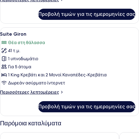
λεπτομέρειες
για
Προβολή τιμών για τις ημερομηνίες σας
Suite
Giessbach
Προβολή
Ένα υπνοδωμάτιο με ένα ξύλινο κρε
4
Suite Giron
όλων
Θέα στη θάλασσα
των
41 τ.μ.
φωτογραφιών
για
1 υπνοδωμάτιο
Suite
Για 5 άτομα
Giron
1 King Κρεβάτι και 2 Μονοί Καναπέδες-Κρεβάτια
Δωρεάν ασύρματο ίντερνετ
Περισσότερες
Περισσότερες λεπτομέρειες
λεπτομέρειες
για
Προβολή τιμών για τις ημερομηνίες σας
Suite
Giron
Παρόμοια καταλύματα
Hotel Brienzerburli
Victoria