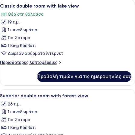
Προβολή
Ένα δωμάτιο ξενοδοχείου με ένα με
3
with
Classic double room with lake view
όλων
waterfall
Θέα στη θάλασσα
view
των
19 τ.μ.
φωτογραφιών
για
1 υπνοδωμάτιο
Classic
Για 2 άτομα
double
1 King Κρεβάτι
room
Δωρεάν ασύρματο ίντερνετ
with
Περισσότερες
Περισσότερες λεπτομέρειες
lake
λεπτομέρειες
view
για
Προβολή τιμών για τις ημερομηνίες σας
Classic
double
room
Προβολή
Ένα δωμάτιο ξενοδοχείου με ένα με
3
with
Superior double room with forest view
όλων
lake
26 τ.μ.
view
των
1 υπνοδωμάτιο
φωτογραφιών
για
Για 2 άτομα
Superior
1 King Κρεβάτι
double