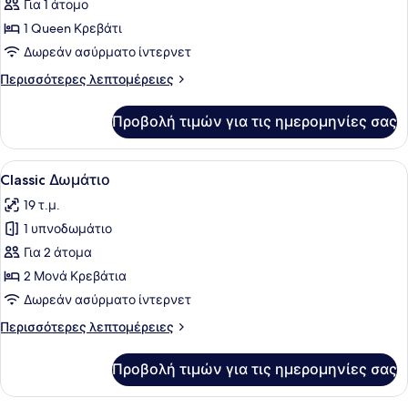
για
Για 1 άτομο
Classic
1 Queen Κρεβάτι
Μονόκλινο
Δωρεάν ασύρματο ίντερνετ
Δωμάτιο
Περισσότερες
Περισσότερες λεπτομέρειες
(Forest
λεπτομέρειες
View)
για
Προβολή τιμών για τις ημερομηνίες σας
Classic
Μονόκλινο
Δωμάτιο
Προβολή
Ένα δωμάτιο ξενοδοχείου με ένα κρ
2
(Forest
Classic Δωμάτιο
όλων
View)
19 τ.μ.
των
1 υπνοδωμάτιο
φωτογραφιών
για
Για 2 άτομα
Classic
2 Μονά Κρεβάτια
Δωμάτιο
Δωρεάν ασύρματο ίντερνετ
Περισσότερες
Περισσότερες λεπτομέρειες
λεπτομέρειες
για
Προβολή τιμών για τις ημερομηνίες σας
Classic
Δωμάτιο