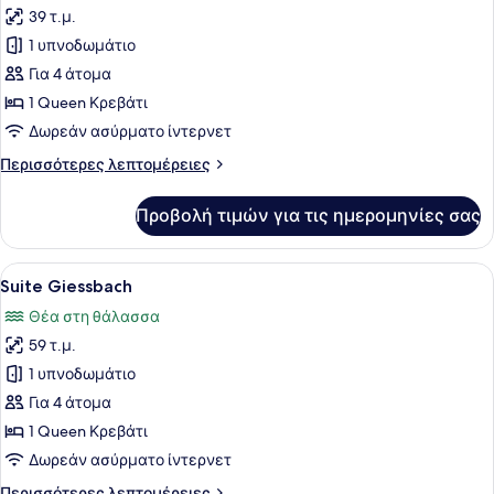
39 τ.μ.
φωτογραφιών
για
1 υπνοδωμάτιο
Suite
Για 4 άτομα
Kehrli
1 Queen Κρεβάτι
Δωρεάν ασύρματο ίντερνετ
Περισσότερες
Περισσότερες λεπτομέρειες
λεπτομέρειες
για
Προβολή τιμών για τις ημερομηνίες σας
Suite
Kehrli
Προβολή
Ένα δωμάτιο με έναν κόκκινο καναπ
5
Suite Giessbach
όλων
Θέα στη θάλασσα
των
59 τ.μ.
φωτογραφιών
για
1 υπνοδωμάτιο
Suite
Για 4 άτομα
Giessbach
1 Queen Κρεβάτι
Δωρεάν ασύρματο ίντερνετ
Περισσότερες
Περισσότερες λεπτομέρειες