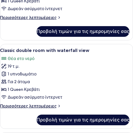
1 Queen Κρεβάτι
room
Δωρεάν ασύρματο ίντερνετ
with
Περισσότερες
Περισσότερες λεπτομέρειες
lake
λεπτομέρειες
view
για
Προβολή τιμών για τις ημερομηνίες σας
Classic
single
room
Προβολή
Ένα υπνοδωμάτιο με ένα μεγάλο κρ
3
with
Classic double room with waterfall view
όλων
lake
Θέα στο νερό
view
των
19 τ.μ.
φωτογραφιών
για
1 υπνοδωμάτιο
Classic
Για 2 άτομα
double
1 Queen Κρεβάτι
room
Δωρεάν ασύρματο ίντερνετ
with
Περισσότερες
Περισσότερες λεπτομέρειες
waterfall
λεπτομέρειες
view
για
Προβολή τιμών για τις ημερομηνίες σας
Classic
double
room