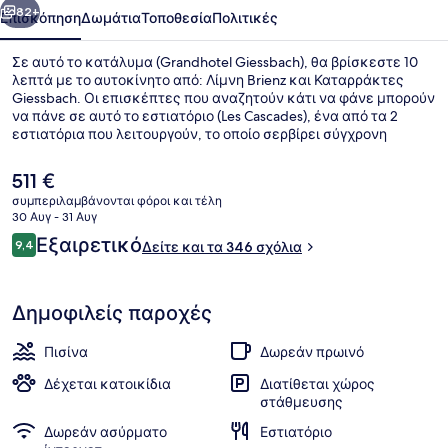
82+
Επισκόπηση
Δωμάτια
Τοποθεσία
Πολιτικές
Σε αυτό το κατάλυμα (Grandhotel Giessbach), θα βρίσκεστε 10
λεπτά με το αυτοκίνητο από: Λίμνη Brienz και Καταρράκτες
Giessbach. Οι επισκέπτες που αναζητούν κάτι να φάνε μπορούν
να πάνε σε αυτό το εστιατόριο (Les Cascades), ένα από τα 2
εστιατόρια που λειτουργούν, το οποίο σερβίρει σύγχρονη
ευρωπαϊκή κουζίνα. Σε αυτό το ξενοδοχείο (πολυτελείας) θα
βρείτε ακόμη μπαρ/lounge, εποχική εξωτερική πισίνα και
Η
511 €
πισίνα για παιδιά. Άλλοι ταξιδιώτες λατρεύουν το εξυπηρετικό
τρέχουσα
συμπεριλαμβάνονται φόροι και τέλη
προσωπικό.
τιμή
30 Αυγ - 31 Αυγ
Suite Giessbach | Θέα από το δωμάτι
είναι
Σχόλια
Εξαιρετικό
9,4
Δείτε και τα 346 σχόλια
511 €
9,4 στα 10
Δημοφιλείς παροχές
Πισίνα
Δωρεάν πρωινό
Δέχεται κατοικίδια
Διατίθεται χώρος
στάθμευσης
Δωρεάν ασύρματο
Εστιατόριο