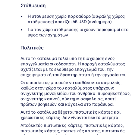
Στάθμευση
Η στάθμευση χωρίς παρκαδόρο (ασφαλής χώρος
στάθμευσης) κοστίζει 65 USD (ανά ημέρα)
Για τον χώρο στάθμευσης ισχύουν περιορισμοί στο
ύψος των οχημάτων
Πολιτικές
Αυτό το κατάλυμα τελεί υπό τη διαχείριση ενός
επαγγελματία οικοδεσπότη. Η παροχή καταλύματος
σχετίζεται με το ελεύθερο επάγγελμά του, την
επιχειρηματική του δραστηριότητα ή την εργασία του.
Οι επισκέπτες μπορούν να αισθάνονται ασφαλείς,
καθώς στον χώρο του καταλύματος υπάρχουν:
ανιχνευτής μονοξειδίου του άνθρακα, πυροσβεστήρας,
ανιχνευτής καπνού, σύστημα ασφαλείας, κουτί
πρώτων βοηθειών και κάγκελα στα παράθυρα.
Αυτό το κατάλυμα δέχεται πιστωτικές κάρτες και
χρεωστικές κάρτες. Δεν γίνονται δεκτά μετρητά.
Αποδεκτές πιστωτικές κάρτες: πιστωτικές κάρτες,
πιστωτικές κάρτες, πιστωτικές κάρτες, πιστωτικές