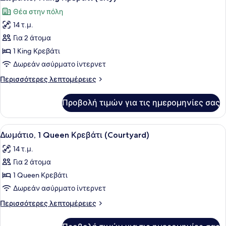
όλων
(Courtyard)
Θέα στην πόλη
των
14 τ.μ.
φωτογραφιών
για
Για 2 άτομα
Δωμάτιο,
1 King Κρεβάτι
1
Δωρεάν ασύρματο ίντερνετ
King
Περισσότερες
Περισσότερες λεπτομέρειες
Κρεβάτι
λεπτομέρειες
(City)
για
Προβολή τιμών για τις ημερομηνίες σας
Δωμάτιο,
1
King
Προβολή
Ένα σύγχρονο δωμάτιο ξενοδοχείου 
11
Κρεβάτι
Δωμάτιο, 1 Queen Κρεβάτι (Courtyard)
όλων
(City)
14 τ.μ.
των
Για 2 άτομα
φωτογραφιών
για
1 Queen Κρεβάτι
Δωμάτιο,
Δωρεάν ασύρματο ίντερνετ
1
Περισσότερες
Περισσότερες λεπτομέρειες
Queen
λεπτομέρειες
Κρεβάτι
για