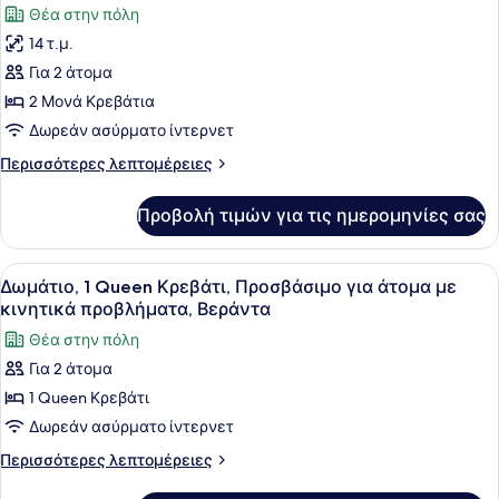
Θέα στην πόλη
των
14 τ.μ.
φωτογραφιών
για
Για 2 άτομα
Δίκλινο
2 Μονά Κρεβάτια
Δωμάτιο
Δωρεάν ασύρματο ίντερνετ
(Twin)
Περισσότερες
Περισσότερες λεπτομέρειες
λεπτομέρειες
για
Προβολή τιμών για τις ημερομηνίες σας
Δίκλινο
Δωμάτιο
(Twin)
Προβολή
Ένα σύγχρονο δωμάτιο ξενοδοχείου
10
Δωμάτιο, 1 Queen Κρεβάτι, Προσβάσιμο για άτομα με
όλων
κινητικά προβλήματα, Βεράντα
των
Θέα στην πόλη
φωτογραφιών
Για 2 άτομα
για
1 Queen Κρεβάτι
Δωμάτιο,
1
Δωρεάν ασύρματο ίντερνετ
Queen
Περισσότερες
Περισσότερες λεπτομέρειες
Κρεβάτι,
λεπτομέρειες
για