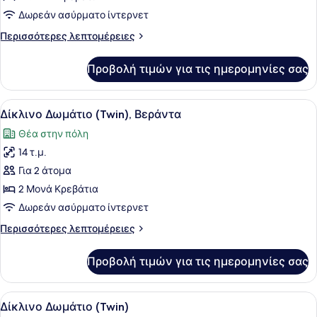
1
Δωρεάν ασύρματο ίντερνετ
Queen
Περισσότερες
Περισσότερες λεπτομέρειες
Κρεβάτι,
λεπτομέρειες
Βεράντα
για
Προβολή τιμών για τις ημερομηνίες σας
Δωμάτιο,
1
Queen
Προβολή
Ένα δωμάτιο ξενοδοχείου με δύο κρ
10
Κρεβάτι,
Δίκλινο Δωμάτιο (Twin), Βεράντα
όλων
Βεράντα
Θέα στην πόλη
των
14 τ.μ.
φωτογραφιών
για
Για 2 άτομα
Δίκλινο
2 Μονά Κρεβάτια
Δωμάτιο
Δωρεάν ασύρματο ίντερνετ
(Twin),
Περισσότερες
Περισσότερες λεπτομέρειες
Βεράντα
λεπτομέρειες
για
Προβολή τιμών για τις ημερομηνίες σας
Δίκλινο
Δωμάτιο
(Twin),
Προβολή
Ένα δωμάτιο ξενοδοχείου με δύο κρ
10
Βεράντα
Δίκλινο Δωμάτιο (Twin)
όλων