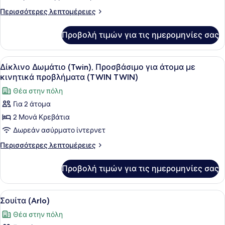
Courtyard)
για
Περισσότερες
Περισσότερες λεπτομέρειες
άτομα
λεπτομέρειες
για
με
Προβολή τιμών για τις ημερομηνίες σας
Δωμάτιο,
κινητικά
Προσβάσιμο
προβλήματα
για
Προβολή
Ένα δωμάτιο ξενοδοχείου με δύο κρ
6
(Bunk)
άτομα
Δίκλινο Δωμάτιο (Twin), Προσβάσιμο για άτομα με
όλων
με
κινητικά προβλήματα (TWIN TWIN)
κινητικά
των
Θέα στην πόλη
προβλήματα
φωτογραφιών
(Bunk)
Για 2 άτομα
για
2 Μονά Κρεβάτια
Δίκλινο
Δωμάτιο
Δωρεάν ασύρματο ίντερνετ
(Twin),
Περισσότερες
Περισσότερες λεπτομέρειες
Προσβάσιμο
λεπτομέρειες
για
για
Προβολή τιμών για τις ημερομηνίες σας
Δίκλινο
άτομα
Δωμάτιο
με
(Twin),
Προβολή
Ένα σύγχρονο δωμάτιο ξενοδοχείου 
7
κινητικά
Προσβάσιμο
Σουίτα (Arlo)
όλων
για
προβλήματα
Θέα στην πόλη
άτομα
των
(TWIN