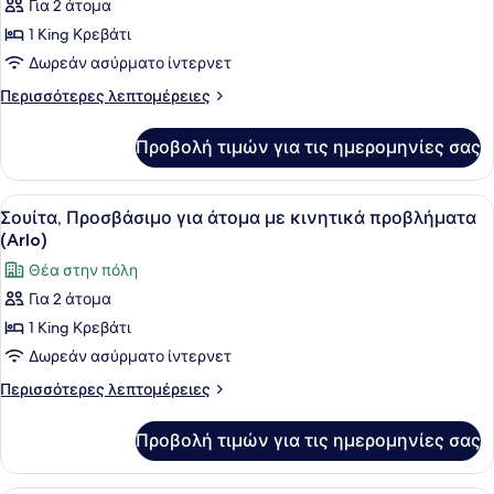
με
Για 2 άτομα
φωτογραφιών
TWIN)
κινητικά
για
1 King Κρεβάτι
προβλήματα
Σουίτα
(TWIN
Δωρεάν ασύρματο ίντερνετ
TWIN)
(Arlo)
Περισσότερες
Περισσότερες λεπτομέρειες
λεπτομέρειες
για
Προβολή τιμών για τις ημερομηνίες σας
Σουίτα
(Arlo)
Προβολή
Ένα μοντέρνο σαλόνι με έναν γκρι 
6
Σουίτα, Προσβάσιμο για άτομα με κινητικά προβλήματα
όλων
(Arlo)
των
Θέα στην πόλη
φωτογραφιών
Για 2 άτομα
για
1 King Κρεβάτι
Σουίτα,
Προσβάσιμο
Δωρεάν ασύρματο ίντερνετ
για
Περισσότερες
Περισσότερες λεπτομέρειες
άτομα
λεπτομέρειες
για
με
Προβολή τιμών για τις ημερομηνίες σας
Σουίτα,
κινητικά
Προσβάσιμο
προβλήματα
για