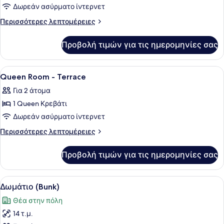
για
Δωρεάν ασύρματο ίντερνετ
Accessible
Περισσότερες
Περισσότερες λεπτομέρειες
Queen
λεπτομέρειες
για
Room
Προβολή τιμών για τις ημερομηνίες σας
Accessible
-
Queen
Terrace
Room
Προβολή
Ένα δωμάτιο ξενοδοχείου με ένα με
18
-
Queen Room - Terrace
όλων
Terrace
Για 2 άτομα
των
1 Queen Κρεβάτι
φωτογραφιών
για
Δωρεάν ασύρματο ίντερνετ
Queen
Περισσότερες
Περισσότερες λεπτομέρειες
Room
λεπτομέρειες
για
-
Προβολή τιμών για τις ημερομηνίες σας
Queen
Terrace
Room
-
Προβολή
Κλινοσκεπάσματα υψηλής ποιότητ
11
Terrace
Δωμάτιο (Bunk)
όλων
Θέα στην πόλη
των
14 τ.μ.
φωτογραφιών