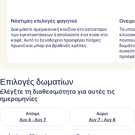
Νόστιμες επιλογές φαγητού
Ονειρι
Δοκιμάστε αμερικανική κουζίνα στο εστιατόριο
Τα υπο
των εγκαταστάσεων ή απολαύστε ένα σνακ στο
κλινοσ
καφέ. Αυτό το ξενοδοχείο προσφέρει πλήρες
πουπου
πρωινό και μπαρ για βραδινές κρέπες.
δωμάτια
συσκότι
προσφέ
Επιλογές δωματίων
Ελέγξτε τη διαθεσιμότητα για αυτές τις
ημερομηνίες
Έλεγχος διαθεσιμότητας για απόψε Αυγ 6 - Αυγ 7
Έλεγχος διαθεσιμότητας για 
Απόψε
Αύριο
Αυγ 6 - Αυγ 7
Αυγ 7 - Αυγ 8
Έλεγχος διαθεσιμότητας για αυτό το σαββατοκύριακο Αυγ 7
Έλεγχος διαθεσιμότητας για