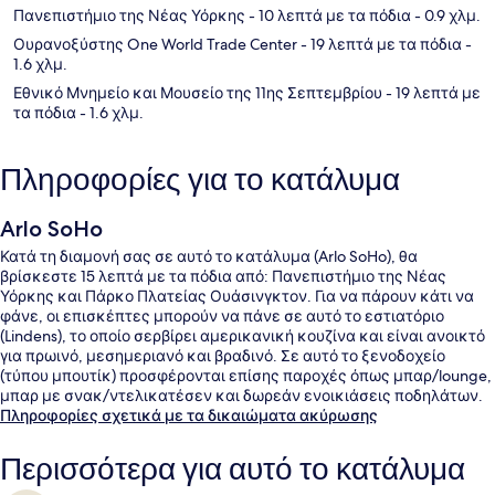
Πανεπιστήμιο της Νέας Υόρκης
- 10 λεπτά με τα πόδια
- 0.9 χλμ.
Ουρανοξύστης One World Trade Center
- 19 λεπτά με τα πόδια
-
1.6 χλμ.
Εθνικό Μνημείο και Μουσείο της 11ης Σεπτεμβρίου
- 19 λεπτά με
τα πόδια
- 1.6 χλμ.
Πληροφορίες για το κατάλυμα
Arlo SoHo
Κατά τη διαμονή σας σε αυτό το κατάλυμα (Arlo SoHo), θα
βρίσκεστε 15 λεπτά με τα πόδια από: Πανεπιστήμιο της Νέας
Υόρκης και Πάρκο Πλατείας Ουάσινγκτον. Για να πάρουν κάτι να
φάνε, οι επισκέπτες μπορούν να πάνε σε αυτό το εστιατόριο
(Lindens), το οποίο σερβίρει αμερικανική κουζίνα και είναι ανοικτό
για πρωινό, μεσημεριανό και βραδινό. Σε αυτό το ξενοδοχείο
(τύπου μπουτίκ) προσφέρονται επίσης παροχές όπως μπαρ/lounge,
μπαρ με σνακ/ντελικατέσεν και δωρεάν ενοικιάσεις ποδηλάτων.
Σε άλλους ταξιδιώτες αρέσει ότι βρίσκεται σε κοντινή απόσταση
Πληροφορίες σχετικά με τα δικαιώματα ακύρωσης
με τα πόδια από τα μέσα μαζικής μεταφοράς: το σημείο επιβίβασης
Σταθμός Canal St. Station (Varick St.) απέχει 3 λεπτά και το σημείο
Περισσότερα για αυτό το κατάλυμα
επιβίβασης Σταθμός Canal St. Station (W. Broadway) απέχει 5 λεπτά.