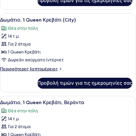
Προβολή τιμών για τις ημερομηνίες σας
Δωμάτιο,
(Courtyard)
1
Queen
Προβολή
Ένα σύγχρονο δωμάτιο ξενοδοχείου 
9
Κρεβάτι
Δωμάτιο, 1 Queen Κρεβάτι (City)
όλων
(Courtyard)
Θέα στην πόλη
των
14 τ.μ.
φωτογραφιών
για
Για 2 άτομα
Δωμάτιο,
1 Queen Κρεβάτι
1
Δωρεάν ασύρματο ίντερνετ
Queen
Περισσότερες
Περισσότερες λεπτομέρειες
Κρεβάτι
λεπτομέρειες
(City)
για
Προβολή τιμών για τις ημερομηνίες σας
Δωμάτιο,
1
Queen
Προβολή
Ένα σύγχρονο δωμάτιο ξενοδοχείου 
10
Κρεβάτι
Δωμάτιο, 1 Queen Κρεβάτι, Βεράντα
όλων
(City)
Θέα στην πόλη
των
14 τ.μ.
φωτογραφιών
για
Για 2 άτομα
Δωμάτιο,
1 Queen Κρεβάτι