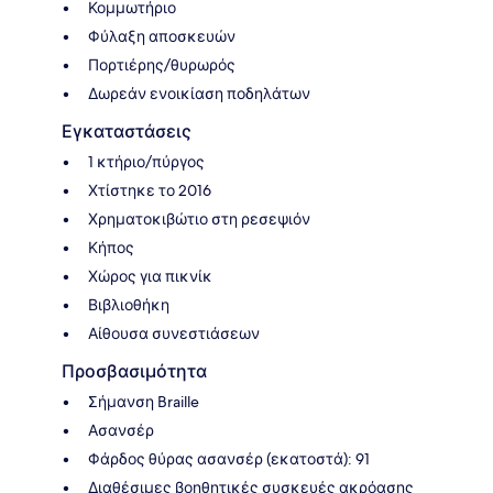
Κομμωτήριο
Φύλαξη αποσκευών
Πορτιέρης/θυρωρός
Δωρεάν ενοικίαση ποδηλάτων
Εγκαταστάσεις
1 κτήριο/πύργος
Χτίστηκε το 2016
Χρηματοκιβώτιο στη ρεσεψιόν
Κήπος
Χώρος για πικνίκ
Βιβλιοθήκη
Αίθουσα συνεστιάσεων
Προσβασιμότητα
Σήμανση Braille
Ασανσέρ
Φάρδος θύρας ασανσέρ (εκατοστά): 91
Διαθέσιμες βοηθητικές συσκευές ακρόασης