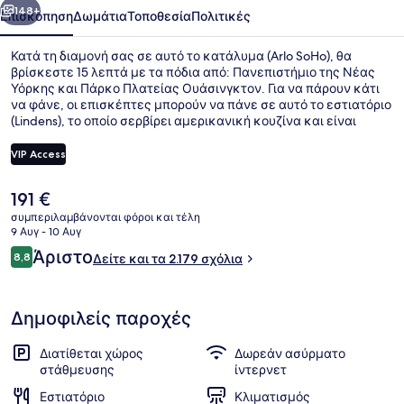
148+
Επισκόπηση
Δωμάτια
Τοποθεσία
Πολιτικές
Κατά τη διαμονή σας σε αυτό το κατάλυμα (Arlo SoHo), θα
βρίσκεστε 15 λεπτά με τα πόδια από: Πανεπιστήμιο της Νέας
Υόρκης και Πάρκο Πλατείας Ουάσινγκτον. Για να πάρουν κάτι
να φάνε, οι επισκέπτες μπορούν να πάνε σε αυτό το εστιατόριο
(Lindens), το οποίο σερβίρει αμερικανική κουζίνα και είναι
ανοικτό για πρωινό, μεσημεριανό και βραδινό. Σε αυτό το
ξενοδοχείο (τύπου μπουτίκ) προσφέρονται επίσης παροχές
VIP Access
όπως μπαρ/lounge, μπαρ με σνακ/ντελικατέσεν και δωρεάν
ενοικιάσεις ποδηλάτων. Σε άλλους ταξιδιώτες αρέσει ότι
Η
191 €
βρίσκεται σε κοντινή απόσταση με τα πόδια από τα μέσα
Σερβίρεται πρωινό, μεσημεριανό, β
τρέχουσα
μαζικής μεταφοράς: το σημείο επιβίβασης Σταθμός Canal St.
συμπεριλαμβάνονται φόροι και τέλη
τιμή
9 Αυγ - 10 Αυγ
Station (Varick St.) απέχει 3 λεπτά και το σημείο επιβίβασης
είναι
Σταθμός Canal St. Station (W. Broadway) απέχει 5 λεπτά.
Σχόλια
Άριστο
8,8
Δείτε και τα 2.179 σχόλια
191 €
8,8 στα 10
Δημοφιλείς παροχές
Διατίθεται χώρος
Δωρεάν ασύρματο
στάθμευσης
ίντερνετ
Εστιατόριο
Κλιματισμός