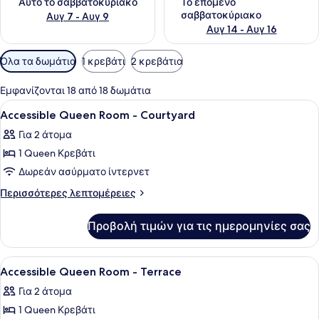
Αυτό το σαββατοκύριακο
Το επόμενο
σαββατοκύριακο
Αυγ 7 - Αυγ 9
Αυγ 14 - Αυγ 16
Διαθέσιμα
Όλα τα δωμάτια
1 κρεβάτι
2 κρεβάτια
φίλτρα
για
Εμφανίζονται 18 από 18 δωμάτια
τα
Προβολή
Ένα δωμάτιο ξενοδοχείου με ένα με
11
Accessible Queen Room - Courtyard
δωμάτια
όλων
Για 2 άτομα
των
1 Queen Κρεβάτι
φωτογραφιών
για
Δωρεάν ασύρματο ίντερνετ
Accessible
Περισσότερες
Περισσότερες λεπτομέρειες
Queen
λεπτομέρειες
για
Room
Προβολή τιμών για τις ημερομηνίες σας
Accessible
-
Queen
Courtyard
Room
Προβολή
Ένα δωμάτιο ξενοδοχείου με ένα με
12
-
Accessible Queen Room - Terrace
όλων
Courtyard
Για 2 άτομα
των
1 Queen Κρεβάτι
φωτογραφιών