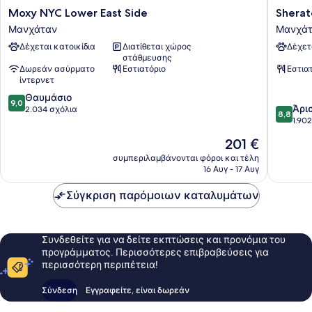
Moxy
Sherato
Moxy NYC Lower East Side
Sherat
NYC
Tribeca
Μανχάταν
Μανχά
Lower
New
Δέχεται κατοικίδια
Διατίθεται χώρος
Δέχετ
East
York
στάθμευσης
Side
Hotel
Δωρεάν ασύρματο
Εστιατόριο
Εστια
Μανχάταν
Μανχάτ
ίντερνετ
9.0
Θαυμάσιο
9,0
8.8
Άρι
στα
2.034 σχόλια
8,8
στα
1.90
10,
10,
Θαυμάσιο,
Η
201 €
Άριστο,
2.034
τιμή
1.902
συμπεριλαμβάνονται φόροι και τέλη
σχόλια
είναι
16 Αυγ - 17 Αυγ
σχόλια
201 €
Σύγκριση παρόμοιων καταλυμάτων
Συνδεθείτε για να δείτε εκπτώσεις και προνόμια του
προγράμματος. Περισσότερες επιβραβεύσεις για
περισσότερη περιπέτεια!
Σύνδεση
Εγγραφείτε, είναι δωρεάν