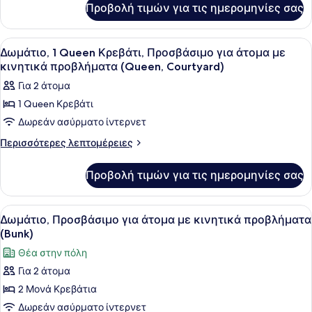
Προσβάσιμο
Προβολή τιμών για τις ημερομηνίες σας
Δωμάτιο,
για
1
άτομα
Queen
Προβολή
Ένα σύγχρονο μπάνιο με έναν μεγά
9
με
Κρεβάτι,
Δωμάτιο, 1 Queen Κρεβάτι, Προσβάσιμο για άτομα με
όλων
Προσβάσιμο
κινητικά
κινητικά προβλήματα (Queen, Courtyard)
για
των
προβλήματα,
Για 2 άτομα
άτομα
φωτογραφιών
Βεράντα
με
1 Queen Κρεβάτι
για
κινητικά
Δωρεάν ασύρματο ίντερνετ
Δωμάτιο,
προβλήματα,
Βεράντα
1
Περισσότερες
Περισσότερες λεπτομέρειες
λεπτομέρειες
Queen
για
Κρεβάτι,
Προβολή τιμών για τις ημερομηνίες σας
Δωμάτιο,
Προσβάσιμο
1
για
Queen
Προβολή
Ένα μικρό δωμάτιο με ένα διπλό κρε
11
Κρεβάτι,
άτομα
Δωμάτιο, Προσβάσιμο για άτομα με κινητικά προβλήματα
όλων
Προσβάσιμο
(Bunk)
με
για
των
κινητικά
Θέα στην πόλη
άτομα
φωτογραφιών
προβλήματα
με
Για 2 άτομα
για
κινητικά
(Queen,
2 Μονά Κρεβάτια
Δωμάτιο,
προβλήματα
Courtyard)
(Queen,
Προσβάσιμο
Δωρεάν ασύρματο ίντερνετ