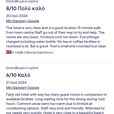
Επαληθευμένο σχόλιο
8/10 Πολύ καλό
20 Ιουλ 2024
Μετάφραση Google
The hotel is very clean and in a good location 15 minute walk
from town centre Staff go out of their way to try and help. The
rooms are very basic, furniture a bit run down. Everythingis
charged including water bottle. No tea or coffee facilities in
roomood is ok. Bar is good. Pool is small and crowded but clean
Pebble beach is just across the road and decent eating places
G, ταξίδι 3 διανυκτερεύσεων
Επαληθευμένο σχόλιο
6/10 Καλό
21 Ιουλ 2024
Μετάφραση Google
Fairly old hotel with way too many guest rooms in comparison to
available facilities. Long waiting time for the dining during rush
hours. Common areas were too warm due to limited air
conditioning options. Staff very kind and friendly. Attended to
our needs very quickly. Hotel is very close to a beautiful beach