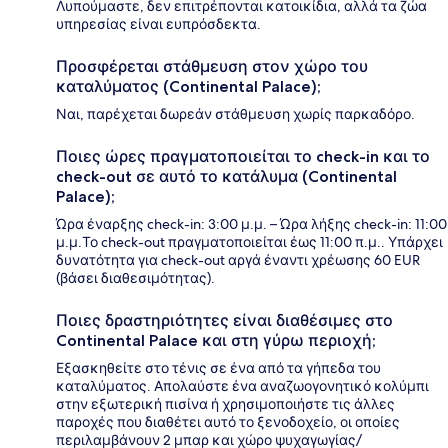
Λυπούμαστε, δεν επιτρέπονται κατοικίδια, αλλά τα ζώα
υπηρεσίας είναι ευπρόσδεκτα.
Προσφέρεται στάθμευση στον χώρο του
καταλύματος (Continental Palace);
Ναι, παρέχεται δωρεάν στάθμευση χωρίς παρκαδόρο.
Ποιες ώρες πραγματοποιείται το check-in και το
check-out σε αυτό το κατάλυμα (Continental
Palace);
Ώρα έναρξης check-in: 3:00 μ.μ. – Ώρα λήξης check-in: 11:00
μ.μ.Το check-out πραγματοποιείται έως 11:00 π.μ.. Υπάρχει
δυνατότητα για check-out αργά έναντι χρέωσης 60 EUR
(βάσει διαθεσιμότητας).
Ποιες δραστηριότητες είναι διαθέσιμες στο
Continental Palace και στη γύρω περιοχή;
Εξασκηθείτε στο τένις σε ένα από τα γήπεδα του
καταλύματος. Απολαύστε ένα αναζωογονητικό κολύμπι
στην εξωτερική πισίνα ή χρησιμοποιήστε τις άλλες
παροχές που διαθέτει αυτό το ξενοδοχείο, οι οποίες
περιλαμβάνουν 2 μπαρ και χώρο ψυχαγωγίας/