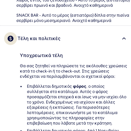
Χώρος εντός του ξενοδοχείου - Αυτό το μέρος (εστιατόριο)
σερβίρει πρωινό και βραδινό. Ανοιχτό καθημερινά
SNACK BAR - Αυτό το μέρος (εστιατόριο) δίπλα στην πισίνα
σερβίρει μόνο μεσημεριανό. Ανοιχτό καθημερινά
Τέλη και πολιτικές
Υποχρεωτικά τέλη
Θα σας ζητηθεί να πληρώσετε τις ακόλουθες χρεώσεις
κατά το check-in ή το check-out. Στις χρεώσεις
ενδέχεται να περιλαμβάνονται οι σχετικοί φόροι:
Επιβάλλεται δημοτικός
φόρος
, ο οποίος
συλλέγεται στο κατάλυμα. Αυτός ο φόρος
προσαρμόζεται εποχικά και ίσως να μην ισχύει όλο
το χρόνο. Ενδεχομένως να ισχύουν και άλλες
εξαιρέσεις ή εκπτώσεις. Για περισσότερες
λεπτομέρειες, επικοινωνήστε με το κατάλυμα
χρησιμοποιώντας τις πληροφορίες στην
επιβεβαίωση που λάβατε μετά την κράτηση.
Επιβάλλεται δημοτικός φόρος: Από 1 Νοεμβρίου