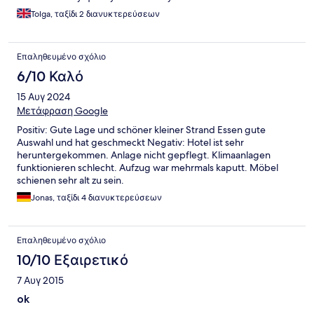
with reasonable prices and good selection of food and drinks. A
Tolga, ταξίδι 2 διανυκτερεύσεων
nice 45 minutes stroll to the town centre through a nice
promenade.
Επαληθευμένο σχόλιο
6/10 Καλό
15 Αυγ 2024
Μετάφραση Google
Positiv: Gute Lage und schöner kleiner Strand Essen gute
Auswahl und hat geschmeckt Negativ: Hotel ist sehr
heruntergekommen. Anlage nicht gepflegt. Klimaanlagen
funktionieren schlecht. Aufzug war mehrmals kaputt. Möbel
schienen sehr alt zu sein.
Jonas, ταξίδι 4 διανυκτερεύσεων
Επαληθευμένο σχόλιο
10/10 Εξαιρετικό
7 Αυγ 2015
ok