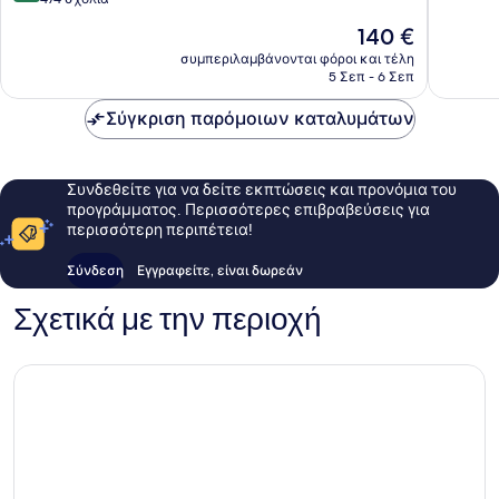
10,
10,
Εξαιρετ
Η
140 €
Πολύ
301
τιμή
καλό,
συμπεριλαμβάνονται φόροι και τέλη
σχόλια
είναι
5 Σεπ - 6 Σεπ
474
140 €
σχόλια
Σύγκριση παρόμοιων καταλυμάτων
Συνδεθείτε για να δείτε εκπτώσεις και προνόμια του
προγράμματος. Περισσότερες επιβραβεύσεις για
περισσότερη περιπέτεια!
Σύνδεση
Εγγραφείτε, είναι δωρεάν
Σχετικά με την περιοχή