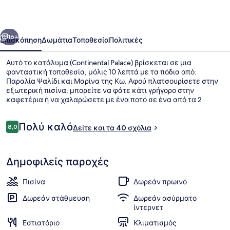
οηγούμενο
Επόμενο
16+
Επισκόπηση
Δωμάτια
Τοποθεσία
Πολιτικές
Αυτό το κατάλυμα (Continental Palace) βρίσκεται σε μια
φανταστική τοποθεσία, μόλις 10 λεπτά με τα πόδια από:
Παραλία Ψαλίδι και Μαρίνα της Κω. Αφού πλατσουρίσετε στην
εξωτερική πισίνα, μπορείτε να φάτε κάτι γρήγορο στην
καφετέρια ή να χαλαρώσετε με ένα ποτό σε ένα από τα 2
μπαρ/lounge. Άλλες παροχές περιλαμβάνουν μπαρ δίπλα στην
πισίνα, ανοιχτό γήπεδο τένις και πισίνα για παιδιά.
Σχόλια
Πολύ καλό
8,0
Δείτε και τα 40 σχόλια
8,0 στα 10
Εναέρια προβολή
Δημοφιλείς παροχές
Πισίνα
Δωρεάν πρωινό
Δωρεάν στάθμευση
Δωρεάν ασύρματο
ίντερνετ
Εστιατόριο
Κλιματισμός