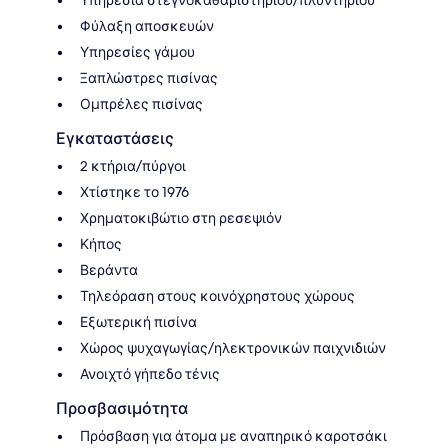
Υπηρεσία στεγνοκαθαριστηρίου/πλυντηρίου
Φύλαξη αποσκευών
Υπηρεσίες γάμου
Ξαπλώστρες πισίνας
Ομπρέλες πισίνας
Εγκαταστάσεις
2 κτήρια/πύργοι
Χτίστηκε το 1976
Χρηματοκιβώτιο στη ρεσεψιόν
Κήπος
Βεράντα
Τηλεόραση στους κοινόχρηστους χώρους
Εξωτερική πισίνα
Χώρος ψυχαγωγίας/ηλεκτρονικών παιχνιδιών
Ανοιχτό γήπεδο τένις
Προσβασιμότητα
Πρόσβαση για άτομα με αναπηρικό καροτσάκι