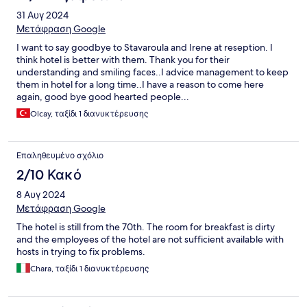
31 Αυγ 2024
Μετάφραση Google
I want to say goodbye to Stavaroula and Irene at reseption. I
think hotel is better with them. Thank you for their
understanding and smiling faces..I advice management to keep
them in hotel for a long time..I have a reason to come here
again, good bye good hearted people...
Olcay, ταξίδι 1 διανυκτέρευσης
Επαληθευμένο σχόλιο
2/10 Κακό
8 Αυγ 2024
Μετάφραση Google
The hotel is still from the 70th. The room for breakfast is dirty
and the employees of the hotel are not sufficient available with
hosts in trying to fix problems.
Chara, ταξίδι 1 διανυκτέρευσης