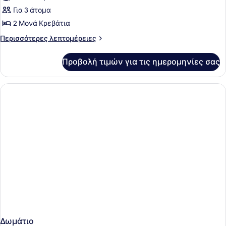
για
Για 3 άτομα
Basic
2 Μονά Κρεβάτια
Μονόκλινο
Περισσότερες
Περισσότερες λεπτομέρειες
Δωμάτιο
λεπτομέρειες
για
Προβολή τιμών για τις ημερομηνίες σας
Basic
Μονόκλινο
Δωμάτιο
Δωμάτιο