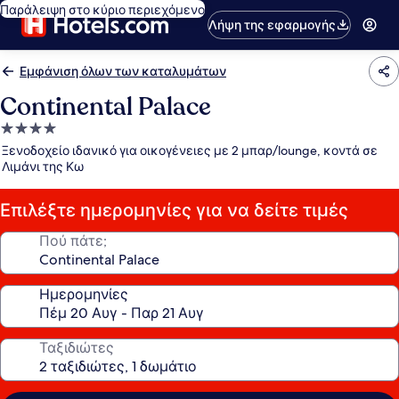
Παράλειψη στο κύριο περιεχόμενο
Λήψη της εφαρμογής
Εμφάνιση όλων των καταλυμάτων
Continental Palace
Κατάλυμα
με
Ξενοδοχείο ιδανικό για οικογένειες με 2 μπαρ/lounge, κοντά σε
4.0
Λιμάνι της Κω
αστέρια
Επιλέξτε ημερομηνίες για να δείτε τιμές
Πού πάτε;
Ημερομηνίες
Ταξιδιώτες