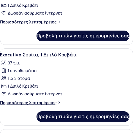
Comfort
Πόλη
1 Διπλό Κρεβάτι
Δωμάτιο,
Δωρεάν ασύρματο ίντερνετ
1
Περισσότερες
Περισσότερες λεπτομέρειες
Διπλό
λεπτομέρειες
Κρεβάτι,
για
Προβολή τιμών για τις ημερομηνίες σας
Comfort
Χωρίς
Δωμάτιο,
Παράθυρα
1
Προβολή
Ένα δωμάτιο ξενοδοχείου με ένα με
6
Διπλό
Executive Σουίτα, 1 Διπλό Κρεβάτι
όλων
Κρεβάτι,
37 τ.μ.
Χωρίς
των
Παράθυρα
1 υπνοδωμάτιο
φωτογραφιών
για
Για 3 άτομα
Executive
1 Διπλό Κρεβάτι
Σουίτα,
Δωρεάν ασύρματο ίντερνετ
1
Περισσότερες
Περισσότερες λεπτομέρειες
Διπλό
λεπτομέρειες
Κρεβάτι
για
Προβολή τιμών για τις ημερομηνίες σας
Executive
Σουίτα,
1
Προβολή
Ένα διπλό κρεβάτι με λευκά σεντόν