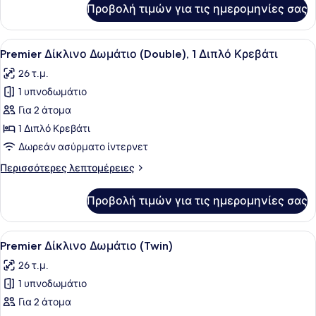
για
Προβολή τιμών για τις ημερομηνίες σας
Deluxe
Δίκλινο
Δωμάτιο
Προβολή
Ένα δωμάτιο ξενοδοχείου με ένα κρ
4
(Double)
Premier Δίκλινο Δωμάτιο (Double), 1 Διπλό Κρεβάτι
όλων
26 τ.μ.
των
1 υπνοδωμάτιο
φωτογραφιών
για
Για 2 άτομα
Premier
1 Διπλό Κρεβάτι
Δίκλινο
Δωρεάν ασύρματο ίντερνετ
Δωμάτιο
Περισσότερες
Περισσότερες λεπτομέρειες
(Double),
λεπτομέρειες
1
για
Προβολή τιμών για τις ημερομηνίες σας
Premier
Διπλό
Δίκλινο
Κρεβάτι
Δωμάτιο
Προβολή
Ένα δωμάτιο ξενοδοχείου με ένα κρ
4
(Double),
Premier Δίκλινο Δωμάτιο (Twin)
όλων
1
26 τ.μ.
Διπλό
των
Κρεβάτι
1 υπνοδωμάτιο
φωτογραφιών
για
Για 2 άτομα