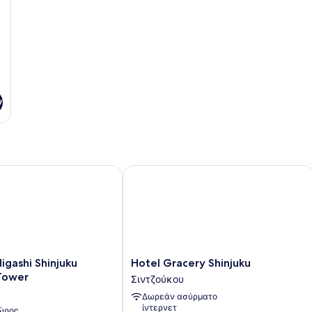
ν
gashi Shinjuku Kabukicho Tower
Hotel Gracery Shinjuku
Hotel
igashi Shinjuku
Hotel Gracery Shinjuku
Gracery
Tower
Σιντζούκου
Shinjuku
Δωρεάν ασύρματο
Σιντζούκου
ίντερνετ
χώρος