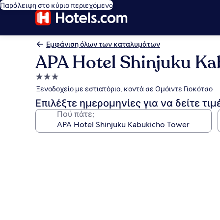
Παράλειψη στο κύριο περιεχόμενο
Εμφάνιση όλων των καταλυμάτων
APA Hotel Shinjuku Ka
Κατάλυμα
με
Ξενοδοχείο με εστιατόριο, κοντά σε Ομόιντε Γιοκότσο
3.0
Επιλέξτε ημερομηνίες για να δείτε τιμ
αστέρια
Πού πάτε;
Συλλογή
φωτογραφιών
για
APA
Hotel
Shinjuku