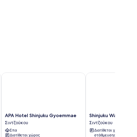
APA Hotel Shinjuku Gyoemmae
Shinjuku Washington H
APA
Shinjuku
APA Hotel Shinjuku Gyoemmae
Shinjuku Washington
Hotel
Washington
Σιντζούκου
Σιντζούκου
Shinjuku
Hotel
Σπα
Διατίθεται χώρος
Gyoemmae
Main
Διατίθεται χώρος
στάθμευσης
Σιντζούκου
Σιντζούκου