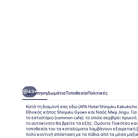
Kabukicho
Tower
43+
Επισκόπηση
Δωμάτια
Τοποθεσία
Πολιτικές
Κατά τη διαμονή σας εδώ (APA Hotel Shinjuku Kabukicho
Εθνικός κήπος Shinjuku Gyoen και Ναός Meiji Jingu. Γ
το εστιατόριο (common cafe), το οποίο σερβίρει πρωιν
το αυτοκίνητο θα βρείτε τα εξής: Ομόιντε Γιοκότσο και
τοποθεσία του τα καταλύματα λαμβάνουν εξαιρετική β
πολύ κοντινή απόσταση με τα πόδια από τα μέσα μαζικ