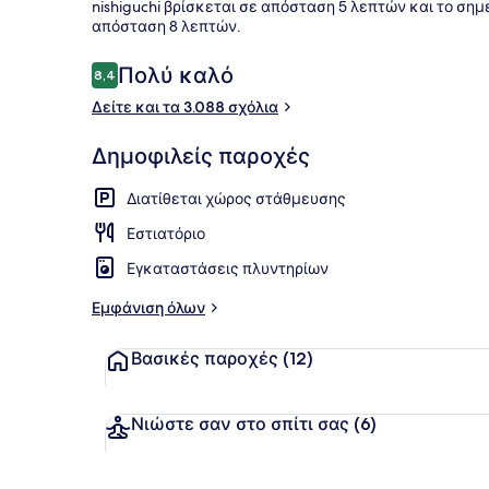
nishiguchi βρίσκεται σε απόσταση 5 λεπτών και το σημ
απόσταση 8 λεπτών.
Δημόσια λο
Σχόλια
Πολύ καλό
8,4
8,4 στα 10
Δείτε και τα 3.088 σχόλια
Δημοφιλείς παροχές
Διατίθεται χώρος στάθμευσης
Εστιατόριο
Εγκαταστάσεις πλυντηρίων
Εμφάνιση όλων
Βασικές παροχές
(12)
Νιώστε σαν στο σπίτι σας
(6)