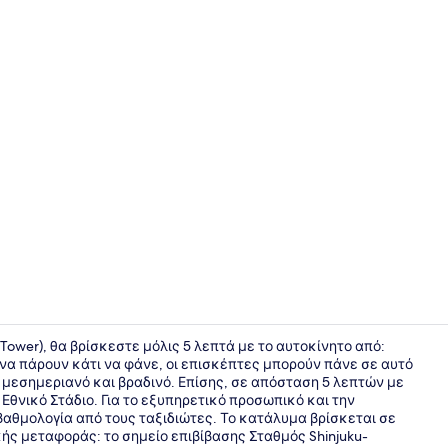
Πρόσοψη κ
 Tower), θα βρίσκεστε μόλις 5 λεπτά με το αυτοκίνητο από:
ια να πάρουν κάτι να φάνε, οι επισκέπτες μπορούν πάνε σε αυτό
ό, μεσημεριανό και βραδινό. Επίσης, σε απόσταση 5 λεπτών με
Δημόσια λο
 Εθνικό Στάδιο. Για το εξυπηρετικό προσωπικό και την
αθμολογία από τους ταξιδιώτες. Το κατάλυμα βρίσκεται σε
ής μεταφοράς: το σημείο επιβίβασης Σταθμός Shinjuku-