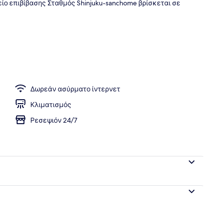
είο επιβίβασης Σταθμός Shinjuku-sanchome βρίσκεται σε
υτρά
Δωρεάν ασύρματο ίντερνετ
Κλιματισμός
Ρεσεψιόν 24/7