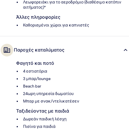
Λεωφορειάκι για το αεροδρόμιο (διαθέσιμο κατόπιν
αιτήματος)*
Άλλες πληροφορίες
Καθορισμένοι χώροι για καπνιστές
Παροχές καταλύματος
Φαγητό και ποτό
4 εστιατόρια
3 μπαρ/lounge
Beach bar
24ωρη υπηρεσία δωματίου
Μπαρ με σνακ/ντελικατέσεν
Ταξιδεύοντας με παιδιά
Δωρεάν παιδική λέσχη
Πισίνα για παιδιά