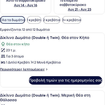
Αυτό το σαββατοκύριακο
Το επόμενο
σαββατοκύριακο
Αυγ 14 - Αυγ 16
Αυγ 21 - Αυγ 23
Διαθέσιμα
Όλα τα δωμάτια
1 κρεβάτι
2 κρεβάτια
3+ κρεβάτια
φίλτρα
για
Εμφανίζονται 12 από 12 δωμάτια
τα
Προβολή
Ένα δωμάτιο ξενοδοχείου με ένα κρ
8
Δίκλινο Δωμάτιο (Double ή Twin), Θέα στον Κήπο
δωμάτια
όλων
Θέα στον κήπο
των
23 τ.μ.
φωτογραφιών
για
Για 3 άτομα
Δίκλινο
1 Διπλό Κρεβάτι Ή 2 Μονά Κρεβάτια
Δωμάτιο
Περισσότερες
Περισσότερες λεπτομέρειες
(Double
λεπτομέρειες
ή
για
Προβολή τιμών για τις ημερομηνίες σας
Δίκλινο
Twin),
Δωμάτιο
Θέα
(Double
Προβολή
Ένα δωμάτιο ξενοδοχείου με ένα κρ
στον
8
ή
Δίκλινο Δωμάτιο (Double ή Twin), Μερική Θέα στη
όλων
Twin),
Κήπο
Θάλασσα
Θέα
των