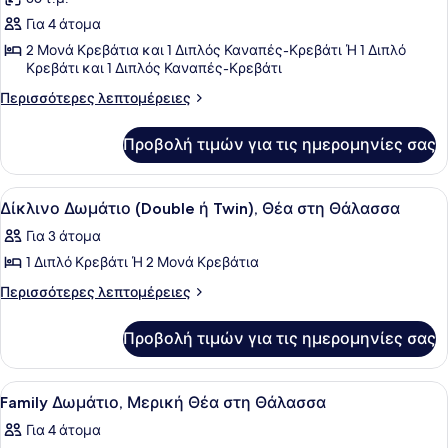
Θέα
των
Θάλασσα
στη
Για 4 άτομα
φωτογραφιών
Θάλασσα
για
2 Μονά Κρεβάτια και 1 Διπλός Καναπές-Κρεβάτι Ή 1 Διπλό
Κρεβάτι και 1 Διπλός Καναπές-Κρεβάτι
Family
Δωμάτιο
Περισσότερες
Περισσότερες λεπτομέρειες
λεπτομέρειες
για
Προβολή τιμών για τις ημερομηνίες σας
Family
Δωμάτιο
Προβολή
Ένα δωμάτιο ξενοδοχείου με ένα κρ
5
Δίκλινο Δωμάτιο (Double ή Twin), Θέα στη Θάλασσα
όλων
Για 3 άτομα
των
1 Διπλό Κρεβάτι Ή 2 Μονά Κρεβάτια
φωτογραφιών
για
Περισσότερες
Περισσότερες λεπτομέρειες
λεπτομέρειες
Δίκλινο
για
Δωμάτιο
Προβολή τιμών για τις ημερομηνίες σας
Δίκλινο
(Double
Δωμάτιο
ή
(Double
Προβολή
Ένα σύγχρονο δωμάτιο ξενοδοχείου 
5
ή
Twin),
Family Δωμάτιο, Μερική Θέα στη Θάλασσα
όλων
Twin),
Θέα
Για 4 άτομα
Θέα
των