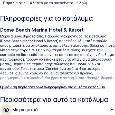
Παραλία Νησί
- 4 λεπτά με το αυτοκίνητο
- 2.6 χλμ.
Πληροφορίες για το κατάλυμα
Dome Beach Marina Hotel & Resort
Μερικά μόνο βήματα από: Παραλία Μακρόνησος, το κατάλυμα
(Dome Beach Marina Hotel & Resort) προσφέρει ιδιωτική παραλία
όπου μπορείτε να απολαύσετε ομπρέλες θαλάσσης, βόλεϊ και ποτά
δίπλα στην παραλία. Στις 2 εξωτερικές πισίνες θα έχετε την
ευκαιρία να διασκεδάσετε, ενώ οι επισκέπτες που έχουν όρεξη για
περιποιήσεις μπορούν να επισκεφτούν το σπα για να απολαύσουν
μασάζ, θεραπείες περιποίησης σώματος και μανικιούρ και
πεντικιούρ. Το εστιατόριο (Cerinia), ένα από τα 4 εστιατόρια,
σερβίρει διεθνής κουζίνα και είναι ανοικτό για πρωινό,
μεσημεριανό και βραδινό. Θα βρείτε ακόμη 3 μπαρ/lounge, δωρεάν
κλαμπ για παιδιά και γυμναστήριο.
Εμφάνιση περισσότερων πληροφοριών για αυτό το κατάλυμα
Περισσότερα για αυτό το κατάλυμα
Με μια ματιά