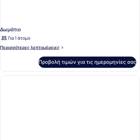
Δωμάτιο
Για 1 άτομο
Περισσότερες
Περισσότερες λεπτομέρειες
λεπτομέρειες
για
Προβολή τιμών για τις ημερομηνίες σας
Δωμάτιο