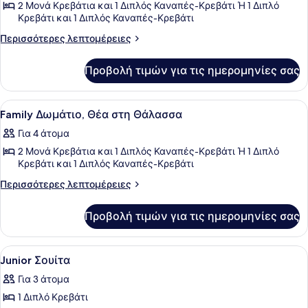
στη
στη
2 Μονά Κρεβάτια και 1 Διπλός Καναπές-Κρεβάτι Ή 1 Διπλό
φωτογραφιών
Θάλασσα
Θάλασσα
Κρεβάτι και 1 Διπλός Καναπές-Κρεβάτι
για
Περισσότερες
Family
Περισσότερες λεπτομέρειες
λεπτομέρειες
Δωμάτιο,
για
Μερική
Προβολή τιμών για τις ημερομηνίες σας
Family
Θέα
Δωμάτιο,
Μερική
στη
Προβολή
Ένα σύγχρονο δωμάτιο ξενοδοχείου 
5
Θέα
Family Δωμάτιο, Θέα στη Θάλασσα
Θάλασσα
όλων
στη
Για 4 άτομα
Θάλασσα
των
2 Μονά Κρεβάτια και 1 Διπλός Καναπές-Κρεβάτι Ή 1 Διπλό
φωτογραφιών
Κρεβάτι και 1 Διπλός Καναπές-Κρεβάτι
για
Περισσότερες
Family
Περισσότερες λεπτομέρειες
λεπτομέρειες
Δωμάτιο,
για
Θέα
Προβολή τιμών για τις ημερομηνίες σας
Family
στη
Δωμάτιο,
Θέα
Θάλασσα
Προβολή
Ένα σύγχρονο δωμάτιο ξενοδοχείου 
3
στη
Junior Σουίτα
όλων
Θάλασσα
Για 3 άτομα
των
1 Διπλό Κρεβάτι
φωτογραφιών