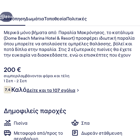
Hotel
&
οηγούμενο
Επόμενο
Resort
89+
Επισκόπηση
Δωμάτια
Τοποθεσία
Πολιτικές
Μερικά μόνο βήματα από: Παραλία Μακρόνησος, το κατάλυμα
(Dome Beach Marina Hotel & Resort) προσφέρει ιδιωτική παραλία
όπου μπορείτε να απολαύσετε ομπρέλες θαλάσσης, βόλεϊ και
ποτά δίπλα στην παραλία. Στις 2 εξωτερικές πισίνες θα έχετε
την ευκαιρία να διασκεδάσετε, ενώ οι επισκέπτες που έχουν
όρεξη για περιποιήσεις μπορούν να επισκεφτούν το σπα για να
απολαύσουν μασάζ, θεραπείες περιποίησης σώματος και
Η
200 €
μανικιούρ και πεντικιούρ. Το εστιατόριο (Cerinia), ένα από τα 4
τρέχουσα
συμπεριλαμβάνονται φόροι και τέλη
εστιατόρια, σερβίρει διεθνής κουζίνα και είναι ανοικτό για
τιμή
1 Σεπ - 2 Σεπ
πρωινό, μεσημεριανό και βραδινό. Θα βρείτε ακόμη 3
2 εξωτερικές πισίνες
είναι
Σχόλια
μπαρ/lounge, δωρεάν κλαμπ για παιδιά και γυμναστήριο.
Καλό
7,4
Δείτε και τα 107 σχόλια
200 €
7,4 στα 10
Δημοφιλείς παροχές
Πισίνα
Σπα
Μεταφορά από/προς το
Δωρεάν στάθμευση
αεροδρόμιο