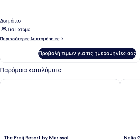
Δωμάτιο
Για 1 άτομο
Περισσότερες
Περισσότερες λεπτομέρειες
λεπτομέρειες
για
Προβολή τιμών για τις ημερομηνίες σας
Δωμάτιο
Παρόμοια καταλύματα
The Freij Resort by Marissol
Nelia Ga
The
Nelia
The Freij Resort by Marissol
Nelia 