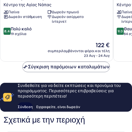
Freij
Garden
Κέντρο της Αγίας Νάπας
Κέντρο 
Resort
Κέντρο
Πισίνα
Δωρεάν πρωινό
Πισίν
by
της
Δωρεάν στάθμευση
Δωρεάν ασύρματο
Δωρεά
Marissol
Αγίας
ίντερνετ
ίντερ
Κέντρο
Νάπας
8.4
9.0
της
Πολύ καλό
Θαυ
8,4
9,0
στα
στα
Αγίας
19 σχόλια
84 σ
10,
10,
Νάπας
Η
122 €
Πολύ
Θαυμάσ
τιμή
καλό,
84
συμπεριλαμβάνονται φόροι και τέλη
είναι
19
σχόλια
23 Αυγ - 24 Αυγ
122 €
σχόλια
Σύγκριση παρόμοιων καταλυμάτων
Συνδεθείτε για να δείτε εκπτώσεις και προνόμια του
προγράμματος. Περισσότερες επιβραβεύσεις για
περισσότερη περιπέτεια!
Σύνδεση
Εγγραφείτε, είναι δωρεάν
Σχετικά με την περιοχή