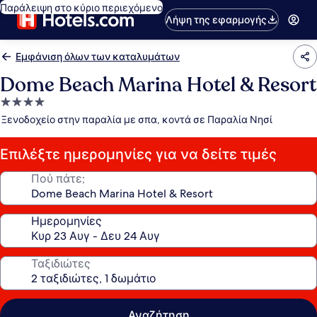
Παράλειψη στο κύριο περιεχόμενο
Λήψη της εφαρμογής
Εμφάνιση όλων των καταλυμάτων
Dome Beach Marina Hotel & Resort
Κατάλυμα
με
Ξενοδοχείο στην παραλία με σπα, κοντά σε Παραλία Νησί
4.0
αστέρια
Επιλέξτε ημερομηνίες για να δείτε τιμές
Πού πάτε;
Ημερομηνίες
Ταξιδιώτες
Αναζήτηση