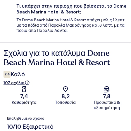
Τι υπάρχει στην περιοχή που βρίσκεται το Dome
Beach Marina Hotel & Resort;
Το Dome Beach Marina Hotel & Resort απέχει μόλις 1 λεπτ.
με τα πόδια από Παραλία Μακρόνησος και 8 λεπτ. με τα
πόδια από Παραλία Λάντα.
Σχόλια για το κατάλυμα Dome
Σχόλια
Beach Marina Hotel & Resort
Καλό
7,4
107 σχόλια
7,4
8,2
7,8
Καθαριότητα
Τοποθεσία
Προσωπικό &
εξυπηρέτηση
Σχόλια
Επαληθευμένο σχόλιο
10/10 Εξαιρετικό