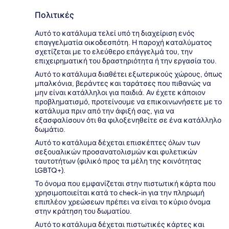
Πολιτικές
Αυτό το κατάλυμα τελεί υπό τη διαχείριση ενός
επαγγελματία οικοδεσπότη. Η παροχή καταλύματος
σχετίζεται με το ελεύθερο επάγγελμά του, την
επιχειρηματική του δραστηριότητα ή την εργασία του.
Αυτό το κατάλυμα διαθέτει εξωτερικούς χώρους, όπως
μπαλκόνια, βεράντες και ταράτσες που πιθανώς να
μην είναι κατάλληλοι για παιδιά. Αν έχετε κάποιον
προβληματισμό, προτείνουμε να επικοινωνήσετε με το
κατάλυμα πριν από την άφιξή σας, για να
εξασφαλίσουν ότι θα φιλοξενηθείτε σε ένα κατάλληλο
δωμάτιο.
Αυτό το κατάλυμα δέχεται επισκέπτες όλων των
σεξουαλικών προσανατολισμών και φυλετικών
ταυτοτήτων (φιλικό προς τα μέλη της κοινότητας
LGBTQ+).
Το όνομα που εμφανίζεται στην πιστωτική κάρτα που
χρησιμοποιείται κατά το check-in για την πληρωμή
επιπλέον χρεώσεων πρέπει να είναι το κύριο όνομα
στην κράτηση του δωματίου.
Αυτό το κατάλυμα δέχεται πιστωτικές κάρτες και