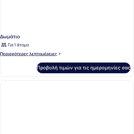
Δωμάτιο
Για 1 άτομο
Περισσότερες
Περισσότερες λεπτομέρειες
λεπτομέρειες
για
Προβολή τιμών για τις ημερομηνίες σας
Δωμάτιο