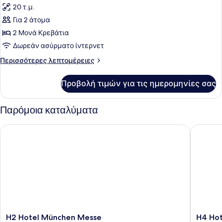
Κρεβάτια
20 τ.μ.
των
Για 2 άτομα
φωτογραφιών
για
2 Μονά Κρεβάτια
Superior
Δωρεάν ασύρματο ίντερνετ
Δωμάτιο,
Περισσότερες
Περισσότερες λεπτομέρειες
2
λεπτομέρειες
Μονά
για
Προβολή τιμών για τις ημερομηνίες σας
Superior
Κρεβάτια
Δωμάτιο,
2
Παρόμοια καταλύματα
Μονά
Κρεβάτια
H2 Hotel München Messe
H4 Hote
H2
H4
H2 Hotel München Messe
H4 Ho