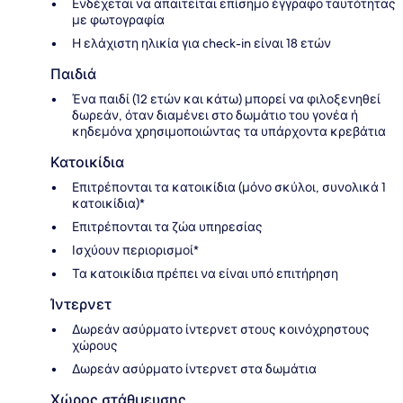
Ενδέχεται να απαιτείται επίσημο έγγραφο ταυτότητας
με φωτογραφία
Η ελάχιστη ηλικία για check-in είναι 18 ετών
Παιδιά
Ένα παιδί (12 ετών και κάτω) μπορεί να φιλοξενηθεί
δωρεάν, όταν διαμένει στο δωμάτιο του γονέα ή
κηδεμόνα χρησιμοποιώντας τα υπάρχοντα κρεβάτια
Κατοικίδια
Επιτρέπονται τα κατοικίδια (μόνο σκύλοι, συνολικά 1
κατοικίδια)*
Επιτρέπονται τα ζώα υπηρεσίας
Ισχύουν περιορισμοί*
Τα κατοικίδια πρέπει να είναι υπό επιτήρηση
Ίντερνετ
Δωρεάν ασύρματο ίντερνετ στους κοινόχρηστους
χώρους
Δωρεάν ασύρματο ίντερνετ στα δωμάτια
Χώρος στάθμευσης