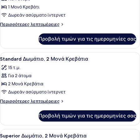
φωτογραφιών
για
1 Μονό Κρεβάτι
Standard
Δωρεάν ασύρματο ίντερνετ
Δωμάτιο,
Περισσότερες
Περισσότερες λεπτομέρειες
1
λεπτομέρειες
Μονό
για
Προβολή τιμών για τις ημερομηνίες σας
Standard
Κρεβάτι
Δωμάτιο,
1
Προβολή
Ένα διπλό κρεβάτι με λευκά σεντόν
6
Μονό
Standard Δωμάτιο, 2 Μονά Κρεβάτια
όλων
Κρεβάτι
15 τ.μ.
των
Για 2 άτομα
φωτογραφιών
για
2 Μονά Κρεβάτια
Standard
Δωρεάν ασύρματο ίντερνετ
Δωμάτιο,
Περισσότερες
Περισσότερες λεπτομέρειες
2
λεπτομέρειες
Μονά
για
Προβολή τιμών για τις ημερομηνίες σας
Standard
Κρεβάτια
Δωμάτιο,
2
Προβολή
Ένα δωμάτιο ξενοδοχείου με ένα κρ
4
Μονά
Superior Δωμάτιο, 2 Μονά Κρεβάτια
όλων