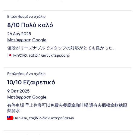
Επαληθευμένο σχόλιο
8/10 Πολύ καλό
26 Αυγ 2025
Μετάφραση Google
値段がリーズナブルでスタッフの対応がとても良かった。
MIYOKO, ταξίδι 1 διανυκτέρευσης
Επαληθευμένο σχόλιο
10/10 Εξαιρετικό
9 Οκτ 2025
Μετάφραση Google
有停車場 早上住客可以免費去餐廳拿咖啡喝 還有去櫃檯拿軟糖跟
熱開水
Hisn-Tzu, ταξίδι 6 διανυκτερεύσεων