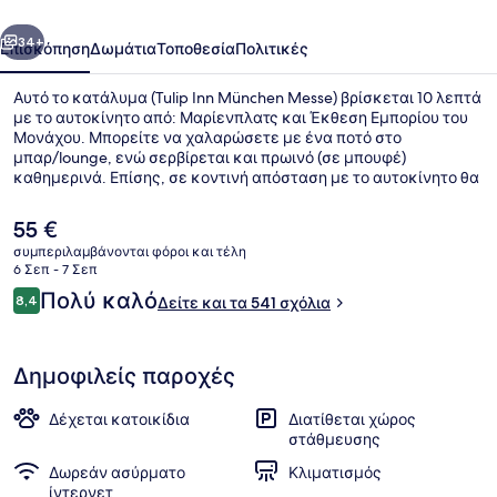
οηγούμενο
Επόμενο
34+
Επισκόπηση
Δωμάτια
Τοποθεσία
Πολιτικές
Αυτό το κατάλυμα (Tulip Inn München Messe) βρίσκεται 10 λεπτά
με το αυτοκίνητο από: Μαρίενπλατς και Έκθεση Εμπορίου του
Μονάχου. Μπορείτε να χαλαρώσετε με ένα ποτό στο
μπαρ/lounge, ενώ σερβίρεται και πρωινό (σε μπουφέ)
καθημερινά. Επίσης, σε κοντινή απόσταση με το αυτοκίνητο θα
βρείτε τα εξής: Αγγλικός κήπος και Μουσείο Μπύρας και
Οκτόμπερφεστ. Άλλοι ταξιδιώτες το προτιμούν για τη συνολική
Η
55 €
κατάσταση του καταλύματος.
τρέχουσα
συμπεριλαμβάνονται φόροι και τέλη
τιμή
6 Σεπ - 7 Σεπ
Πρωινό σε μπουφέ καθημερινά με
είναι
Σχόλια
Πολύ καλό
8,4
Δείτε και τα 541 σχόλια
55 €
8,4 στα 10
Δημοφιλείς παροχές
Δέχεται κατοικίδια
Διατίθεται χώρος
στάθμευσης
Δωρεάν ασύρματο
Κλιματισμός
ίντερνετ