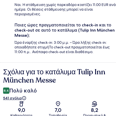
Ναι. Η στάθμευση χωρίς παρκαδόρο κοστίζει 11.00 EUR ανά
ημέρα. Οι θέσεις στάθμευσης μπορεί να είναι
περιορισμένες.
Ποιες ώρες πραγματοποιείται το check-in και το
check-out σε αυτό το κατάλυμα (Tulip Inn München
Messe);
Ώρα έναρξης check-in: 3:00 μ.μ. – Ώρα λήξης check-in:
οποιαδήποτε στιγμήΤο check-out πραγματοποιείται έως
11:00 π.μ.. Ανέπαφο check-out είναι διαθέσιμο.
Σχόλια για το κατάλυμα Tulip Inn
Σχόλια
München Messe
Πολύ καλό
8,4
541 σχόλια
9,0
7,0
8,2
Καθαριότητα
Τοποθεσία
Προσωπικό &