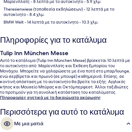
Μαρίενπλατς
- 8 λεπτά με το αυτοκίνητο
- 5.9 χλμ.
Theresienwiese (τοποθεσία εκδηλώσεων)
- 12 λεπτά με το
αυτοκίνητο
- 8.4 χλμ.
BMW Welt
- 14 λεπτά με το αυτοκίνητο
- 10.3 χλμ.
Πληροφορίες για το κατάλυμα
Tulip Inn München Messe
Αυτό το κατάλυμα (Tulip Inn München Messe) βρίσκεται 10 λεπτά με
το αυτοκίνητο από: Μαρίενπλατς και Έκθεση Εμπορίου του
Μονάχου. Μπορείτε να χαλαρώσετε με ένα ποτό στο μπαρ/lounge,
ενώ σερβίρεται και πρωινό (σε μπουφέ) καθημερινά. Επίσης, σε
κοντινή απόσταση με το αυτοκίνητο θα βρείτε τα εξής: Αγγλικός
κήπος και Μουσείο Μπύρας και Οκτόμπερφεστ. Άλλοι ταξιδιώτες
το προτιμούν για τη συνολική κατάσταση του καταλύματος.
Πληροφορίες σχετικά με τα δικαιώματα ακύρωσης
Περισσότερα για αυτό το κατάλυμα
Με μια ματιά