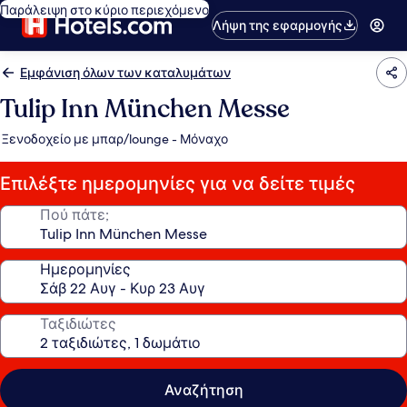
Παράλειψη στο κύριο περιεχόμενο
Λήψη της εφαρμογής
Εμφάνιση όλων των καταλυμάτων
Tulip Inn München Messe
Ξενοδοχείο με μπαρ/lounge - Μόναχο
Επιλέξτε ημερομηνίες για να δείτε τιμές
Πού πάτε;
Ημερομηνίες
Ταξιδιώτες
Αναζήτηση