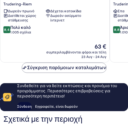
Hotel
Hotel
Trudering-Riem
Truderi
München
Münche
Δωρεάν πρωινό
Δέχεται κατοικίδια
Σπα
Messe
Messe
Διατίθεται χώρος
Δωρεάν ασύρματο
Διατί
Trudering-
Truderi
στάθμευσης
ίντερνετ
στάθμ
Riem
Riem
8.4
8.8
Πολύ καλό
Άρι
8,4
8,8
στα
στα
1.005 σχόλια
1.01
10,
10,
Πολύ
Άριστο,
Η
63 €
καλό,
1.010
τιμή
συμπεριλαμβάνονται φόροι και τέλη
1.005
σχόλια
είναι
23 Αυγ - 24 Αυγ
σχόλια
63 €
Σύγκριση παρόμοιων καταλυμάτων
Συνδεθείτε για να δείτε εκπτώσεις και προνόμια του
προγράμματος. Περισσότερες επιβραβεύσεις για
περισσότερη περιπέτεια!
Σύνδεση
Εγγραφείτε, είναι δωρεάν
Σχετικά με την περιοχή