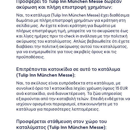
Προσφέρει το Tulip Inn München Messe δωρεάν
ακύρωση και πλήρη επιστροφή χρημάτων;
Ναι, το κατάλυμα (Tulip Inn München Messe) έχει διαθέσιμα
δωμάτια με πλήρη επιστροφή χρημάτων για κράτηση στη
σελίδα μας. Αν έχετε κάνει κράτηση για δωμάτιο με
πλήρως επιστρέψιμη τιμή, μπορείτε να το ακυρώσετε έως
και λίγες ημέρες πριν το check in ανάλογα με την πολιτική
ακύρωσης του καταλύματος. Απλώς βεβαιωθείτε ότι έχετε
διαβάσει την πολιτική ακύρωσης αυτού του καταλύματος,
για να ενημερωθείτε για τους ακριβείς όρους και τις
προϋποθέσεις.
Επιτρέπονται κατοικίδια σε αυτό το κατάλυμα
(Tulip Inn München Messe);
Ναι, τα σκύλους είναι ευπρόσδεκτα στο κατάλυμα, με
συνολικό όριο τα 1 κατοικίδια.Ισχύει χρέωση ύψους 15 EUR
ανά κατοικίδιο, ανά διανυκτέρευση. Τα ζώα υπηρεσίας
εξαιρούνται από την καταβολή τελών. Επειδή ενδέχεται να
ισχύουν ορισμένοι περιορισμοί, επικοινωνήστε με το
κατάλυμα για περισσότερες λεπτομέρειες.
Προσφέρεται στάθμευση στον χώρο του
καταλύματος (Tulip Inn München Messe);