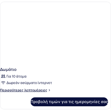
Θέα
στη
Θάλασσα
Δωμάτιο
Για 10 άτομα
Δωρεάν ασύρματο ίντερνετ
Περισσότερες
Περισσότερες λεπτομέρειες
λεπτομέρειες
για
Προβολή τιμών για τις ημερομηνίες σας
Δωμάτιο