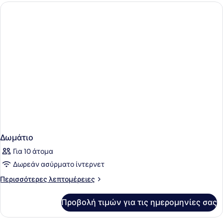
Δωμάτιο
Για 10 άτομα
Δωρεάν ασύρματο ίντερνετ
Περισσότερες
Περισσότερες λεπτομέρειες
λεπτομέρειες
για
Προβολή τιμών για τις ημερομηνίες σας
Δωμάτιο