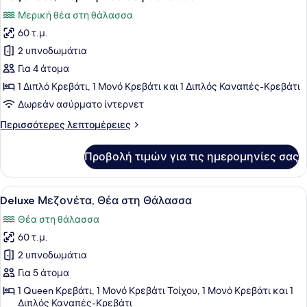
όλων
Μερική θέα στη θάλασσα
των
60 τ.μ.
φωτογραφιών
για
2 υπνοδωμάτια
Μεζονέτα,
Για 4 άτομα
Μερική
1 Διπλό Κρεβάτι, 1 Μονό Κρεβάτι και 1 Διπλός Καναπές-Κρεβάτι
Θέα
Δωρεάν ασύρματο ίντερνετ
στη
Περισσότερες
Περισσότερες λεπτομέρειες
Θάλασσα
λεπτομέρειες
για
Προβολή τιμών για τις ημερομηνίες σας
Μεζονέτα,
Μερική
Θέα
Προβολή
Ένα κρεβάτι με ροζ σεντόνια, μια 
20
στη
Deluxe Μεζονέτα, Θέα στη Θάλασσα
όλων
Θάλασσα
Θέα στη θάλασσα
των
60 τ.μ.
φωτογραφιών
για
2 υπνοδωμάτια
Deluxe
Για 5 άτομα
Μεζονέτα,
1 Queen Κρεβάτι, 1 Μονό Κρεβάτι Τοίχου, 1 Μονό Κρεβάτι και 1
Θέα
Διπλός Καναπές-Κρεβάτι