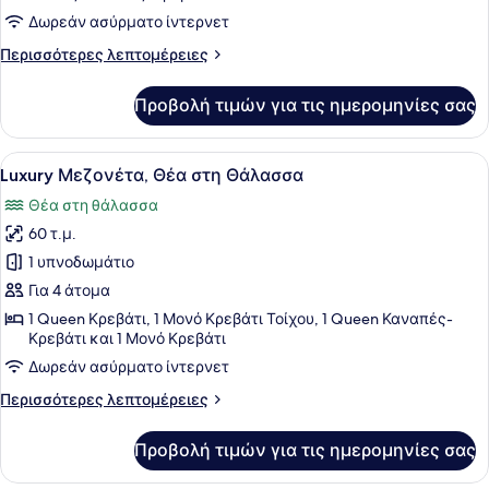
στη
Δωρεάν ασύρματο ίντερνετ
Θάλασσα
Περισσότερες
Περισσότερες λεπτομέρειες
λεπτομέρειες
για
Προβολή τιμών για τις ημερομηνίες σας
Deluxe
Μεζονέτα,
Θέα
Προβολή
Ένα σαλόνι με έναν κόκκινο καναπέ
1
στη
Luxury Μεζονέτα, Θέα στη Θάλασσα
όλων
Θάλασσα
Θέα στη θάλασσα
των
60 τ.μ.
φωτογραφιών
για
1 υπνοδωμάτιο
Luxury
Για 4 άτομα
Μεζονέτα,
1 Queen Κρεβάτι, 1 Μονό Κρεβάτι Τοίχου, 1 Queen Καναπές-
Θέα
Κρεβάτι και 1 Μονό Κρεβάτι
στη
Δωρεάν ασύρματο ίντερνετ
Θάλασσα
Περισσότερες
Περισσότερες λεπτομέρειες
λεπτομέρειες
για
Προβολή τιμών για τις ημερομηνίες σας
Luxury
Μεζονέτα,