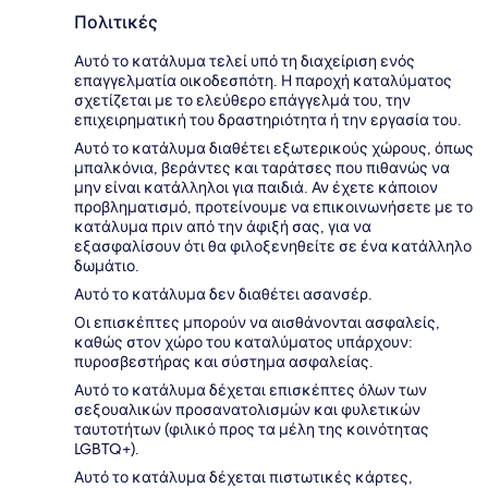
Πολιτικές
Αυτό το κατάλυμα τελεί υπό τη διαχείριση ενός
επαγγελματία οικοδεσπότη. Η παροχή καταλύματος
σχετίζεται με το ελεύθερο επάγγελμά του, την
επιχειρηματική του δραστηριότητα ή την εργασία του.
Αυτό το κατάλυμα διαθέτει εξωτερικούς χώρους, όπως
μπαλκόνια, βεράντες και ταράτσες που πιθανώς να
μην είναι κατάλληλοι για παιδιά. Αν έχετε κάποιον
προβληματισμό, προτείνουμε να επικοινωνήσετε με το
κατάλυμα πριν από την άφιξή σας, για να
εξασφαλίσουν ότι θα φιλοξενηθείτε σε ένα κατάλληλο
δωμάτιο.
Αυτό το κατάλυμα δεν διαθέτει ασανσέρ.
Οι επισκέπτες μπορούν να αισθάνονται ασφαλείς,
καθώς στον χώρο του καταλύματος υπάρχουν:
πυροσβεστήρας και σύστημα ασφαλείας.
Αυτό το κατάλυμα δέχεται επισκέπτες όλων των
σεξουαλικών προσανατολισμών και φυλετικών
ταυτοτήτων (φιλικό προς τα μέλη της κοινότητας
LGBTQ+).
Αυτό το κατάλυμα δέχεται πιστωτικές κάρτες,