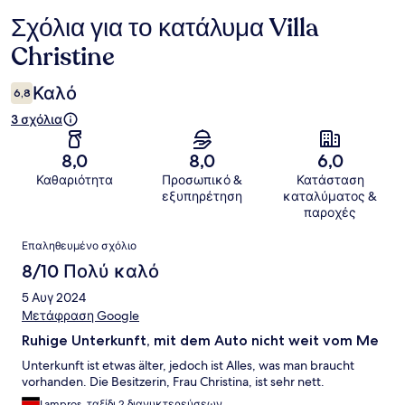
Σχόλια για το κατάλυμα Villa
Σχόλια
Christine
Καλό
6,8
3 σχόλια
8,0
8,0
6,0
Καθαριότητα
Προσωπικό &
Κατάσταση
εξυπηρέτηση
καταλύματος &
παροχές
Σχόλια
Επαληθευμένο σχόλιο
8/10 Πολύ καλό
5 Αυγ 2024
Μετάφραση Google
Ruhige Unterkunft, mit dem Auto nicht weit vom Me
Unterkunft ist etwas älter, jedoch ist Alles, was man braucht
vorhanden. Die Besitzerin, Frau Christina, ist sehr nett.
Lampros, ταξίδι 2 διανυκτερεύσεων