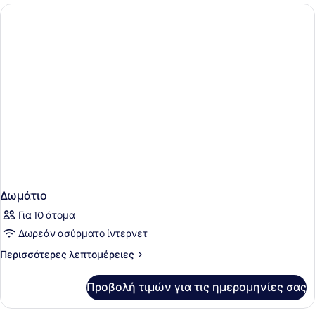
Δωμάτιο
Για 10 άτομα
Δωρεάν ασύρματο ίντερνετ
Περισσότερες
Περισσότερες λεπτομέρειες
λεπτομέρειες
για
Προβολή τιμών για τις ημερομηνίες σας
Δωμάτιο