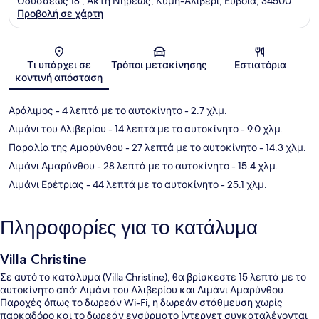
Οδυσσέως 18 , Ακτή Νηρέως, Κύμη-Αλιβέρι, Εύβοια, 34500
Προβολή σε χάρτη
Χάρτης
Τι υπάρχει σε
Τρόποι μετακίνησης
Εστιατόρια
κοντινή απόσταση
Αράλιμος
- 4 λεπτά με το αυτοκίνητο
- 2.7 χλμ.
Λιμάνι του Αλιβερίου
- 14 λεπτά με το αυτοκίνητο
- 9.0 χλμ.
Παραλία της Αμαρύνθου
- 27 λεπτά με το αυτοκίνητο
- 14.3 χλμ.
Λιμάνι Αμαρύνθου
- 28 λεπτά με το αυτοκίνητο
- 15.4 χλμ.
Λιμάνι Ερέτριας
- 44 λεπτά με το αυτοκίνητο
- 25.1 χλμ.
Πληροφορίες για το κατάλυμα
Villa Christine
Σε αυτό το κατάλυμα (Villa Christine), θα βρίσκεστε 15 λεπτά με το
αυτοκίνητο από: Λιμάνι του Αλιβερίου και Λιμάνι Αμαρύνθου.
Παροχές όπως το δωρεάν Wi-Fi, η δωρεάν στάθμευση χωρίς
παρκαδόρο και το δωρεάν ενσύρματο ίντερνετ συγκαταλέγονται