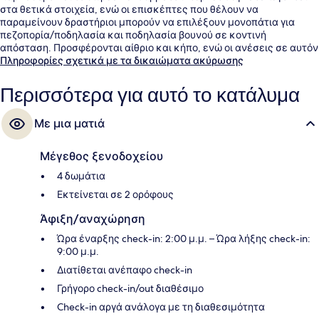
στα θετικά στοιχεία, ενώ οι επισκέπτες που θέλουν να
παραμείνουν δραστήριοι μπορούν να επιλέξουν μονοπάτια για
πεζοπορία/ποδηλασία και ποδηλασία βουνού σε κοντινή
απόσταση. Προσφέρονται αίθριο και κήπο, ενώ οι ανέσεις σε αυτόν
τον ξενώνα (πολυτελείας) περιλαμβάνουν πλυντήρια/στεγνωτήρια
Πληροφορίες σχετικά με τα δικαιώματα ακύρωσης
και ψυγεία.
Περισσότερα για αυτό το κατάλυμα
Με μια ματιά
Μέγεθος ξενοδοχείου
4 δωμάτια
Εκτείνεται σε 2 ορόφους
Άφιξη/αναχώρηση
Ώρα έναρξης check-in: 2:00 μ.μ. – Ώρα λήξης check-in:
9:00 μ.μ.
Διατίθεται ανέπαφο check-in
Γρήγορο check-in/out διαθέσιμο
Check-in αργά ανάλογα με τη διαθεσιμότητα