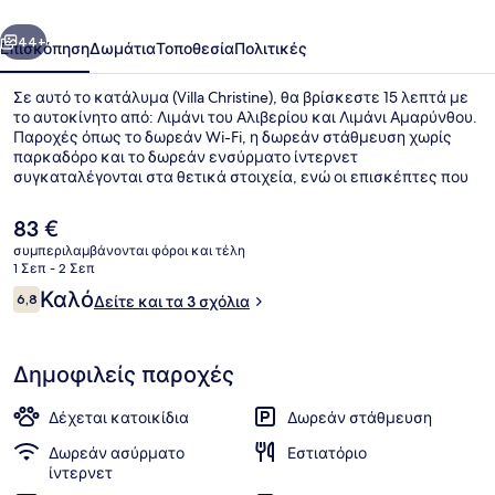
οηγούμενο
Επόμενο
44+
Επισκόπηση
Δωμάτια
Τοποθεσία
Πολιτικές
Σε αυτό το κατάλυμα (Villa Christine), θα βρίσκεστε 15 λεπτά με
το αυτοκίνητο από: Λιμάνι του Αλιβερίου και Λιμάνι Αμαρύνθου.
Παροχές όπως το δωρεάν Wi-Fi, η δωρεάν στάθμευση χωρίς
παρκαδόρο και το δωρεάν ενσύρματο ίντερνετ
συγκαταλέγονται στα θετικά στοιχεία, ενώ οι επισκέπτες που
θέλουν να παραμείνουν δραστήριοι μπορούν να επιλέξουν
μονοπάτια για πεζοπορία/ποδηλασία και ποδηλασία βουνού σε
Η
83 €
κοντινή απόσταση. Προσφέρονται αίθριο και κήπο, ενώ οι
τρέχουσα
συμπεριλαμβάνονται φόροι και τέλη
ανέσεις σε αυτόν τον ξενώνα (πολυτελείας) περιλαμβάνουν
τιμή
1 Σεπ - 2 Σεπ
πλυντήρια/στεγνωτήρια και ψυγεία.
Deluxe Μεζονέτα, Θέα στη Θάλασσ
είναι
Σχόλια
Καλό
6,8
Δείτε και τα 3 σχόλια
83 €
6,8 στα 10
Δημοφιλείς παροχές
Δέχεται κατοικίδια
Δωρεάν στάθμευση
Δωρεάν ασύρματο
Εστιατόριο
ίντερνετ