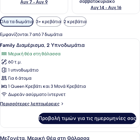
σαββατοκύριακο
Αυγ 7 - Αυγ 9
Αυγ 14 - Αυγ 16
Διαθέσιμα
Όλα τα δωμάτια
3+ κρεβάτια
2 κρεβάτια
φίλτρα
για
Εμφανίζονται 7 από 7 δωμάτια
τα
Προβολή
Ένα υπνοδωμάτιο με δύο κρεβάτια,
3
Family Διαμέρισμα, 2 Υπνοδωμάτια
δωμάτια
όλων
Μερική θέα στη θάλασσα
των
60 τ.μ.
φωτογραφιών
για
1 υπνοδωμάτιο
Family
Για 6 άτομα
Διαμέρισμα,
1 Queen Κρεβάτι και 3 Μονά Κρεβάτια
2
Δωρεάν ασύρματο ίντερνετ
Υπνοδωμάτια
Περισσότερες
Περισσότερες λεπτομέρειες
λεπτομέρειες
για
Προβολή τιμών για τις ημερομηνίες σας
Family
Διαμέρισμα,
2
Προβολή
Ένα σαλόνι με έναν κόκκινο καναπέ
8
Υπνοδωμάτια
Μεζονέτα, Μερική Θέα στη Θάλασσα