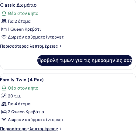
Προβολή
Ένα κρεβάτι με λευκά σεντόνια και
6
Classic Δωμάτιο
δωμάτια
όλων
Θέα στον κήπο
των
Για 2 άτομα
φωτογραφιών
για
1 Queen Κρεβάτι
Classic
Δωρεάν ασύρματο ίντερνετ
Δωμάτιο
Περισσότερες
Περισσότερες λεπτομέρειες
λεπτομέρειες
για
Προβολή τιμών για τις ημερομηνίες σας
Classic
Δωμάτιο
Προβολή
Ένα δωμάτιο ξενοδοχείου με δύο μ
8
Family Twin (4 Pax)
όλων
Θέα στον κήπο
των
20 τ.μ.
φωτογραφιών
για
Για 4 άτομα
Family
2 Queen Κρεβάτια
Twin
Δωρεάν ασύρματο ίντερνετ
(4
Περισσότερες
Περισσότερες λεπτομέρειες
Pax)
λεπτομέρειες