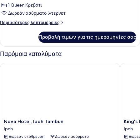
Premier
1 Queen Κρεβάτι
Δωμάτιο
Δωρεάν ασύρματο ίντερνετ
Περισσότερες
Περισσότερες λεπτομέρειες
λεπτομέρειες
για
Προβολή τιμών για τις ημερομηνίες σας
Premier
Δωμάτιο
Παρόμοια καταλύματα
Nova Hotel, Ipoh Tambun
King's L
Nova
King's
Nova Hotel, Ipoh Tambun
King's
Hotel,
Lane
Ipoh
Ipoh
Ipoh
Ipoh
Δωρεάν στάθμευση
Δωρεάν ασύρματο
Δωρεά
Tambun
Ipoh