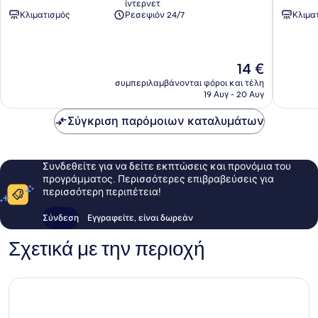
ίντερνετ
Ipoh
Κλιματισμός
Ρεσεψιόν 24/7
Κλιμα
Η
14 €
τιμή
συμπεριλαμβάνονται φόροι και τέλη
είναι
19 Αυγ - 20 Αυγ
14 €
Σύγκριση παρόμοιων καταλυμάτων
Συνδεθείτε για να δείτε εκπτώσεις και προνόμια του
προγράμματος. Περισσότερες επιβραβεύσεις για
περισσότερη περιπέτεια!
Σύνδεση
Εγγραφείτε, είναι δωρεάν
Σχετικά με την περιοχή