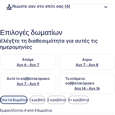
Νιώστε σαν στο σπίτι σας
(6)
Επιλογές δωματίων
Ελέγξτε τη διαθεσιμότητα για αυτές τις
ημερομηνίες
Έλεγχος διαθεσιμότητας για απόψε Αυγ 6 - Αυγ 7
Έλεγχος διαθεσιμότητας για 
Απόψε
Αύριο
Αυγ 6 - Αυγ 7
Αυγ 7 - Αυγ 8
Έλεγχος διαθεσιμότητας για αυτό το σαββατοκύριακο Αυγ 7
Έλεγχος διαθεσιμότητας για
Αυτό το σαββατοκύριακο
Το επόμενο
σαββατοκύριακο
Αυγ 7 - Αυγ 9
Αυγ 14 - Αυγ 16
Διαθέσιμα
Όλα τα δωμάτια
1 κρεβάτι
2 κρεβάτια
3+ κρεβάτια
φίλτρα
για
Εμφανίζονται 4 από 4 δωμάτια
τα