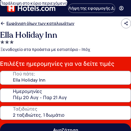
Παράλειψη στο κύριο περιεχόμενο
Λήψη της εφαρμογής
Εμφάνιση όλων των καταλυμάτων
Ella Holiday Inn
Κατάλυμα
με
Ξενοδοχείο στα προάστια με εστιατόριο - Ιπόχ
3.0
αστέρια
Επιλέξτε ημερομηνίες για να δείτε τιμές
Πού πάτε;
Ημερομηνίες
Ταξιδιώτες
Αναζήτηση