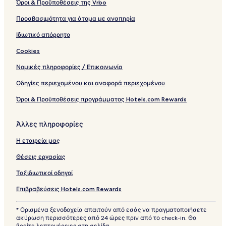
t
o
Όροι & Προϋποθέσεις της Vrbo
e
l
Προσβασιμότητα για άτομα με αναπηρία
Ιδιωτικό απόρρητο
Cookies
Νομικές πληροφορίες / Επικοινωνία
Οδηγίες περιεχομένου και αναφορά περιεχομένου
Όροι & Προϋποθέσεις προγράμματος Hotels.com Rewards
Άλλες πληροφορίες
Η εταιρεία μας
Θέσεις εργασίας
Ταξιδιωτικοί οδηγοί
Επιβραβεύσεις Hotels.com Rewards
* Ορισμένα ξενοδοχεία απαιτούν από εσάς να πραγματοποιήσετε
ακύρωση περισσότερες από 24 ώρες πριν από το check-in. Θα