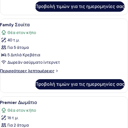
για
Προβολή τιμών για τις ημερομηνίες σας
Family
Twin
(4
Προβολή
Ένα δωμάτιο ξενοδοχείου με τέσσερ
9
Pax)
Family Σουίτα
όλων
Θέα στον κήπο
των
40 τ.μ.
φωτογραφιών
για
Για 5 άτομα
Family
5 Διπλά Κρεβάτια
Σουίτα
Δωρεάν ασύρματο ίντερνετ
Περισσότερες
Περισσότερες λεπτομέρειες
λεπτομέρειες
για
Προβολή τιμών για τις ημερομηνίες σας
Family
Σουίτα
Προβολή
Ένα υπνοδωμάτιο με ένα κρεβάτι, 
6
Premier Δωμάτιο
όλων
Θέα στον κήπο
των
16 τ.μ.
φωτογραφιών
για
Για 2 άτομα