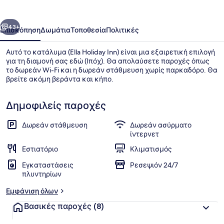
οηγούμενο
Επόμενο
43+
Επισκόπηση
Δωμάτια
Τοποθεσία
Πολιτικές
Αυτό το κατάλυμα (Ella Holiday Inn) είναι μια εξαιρετική επιλογή
για τη διαμονή σας εδώ (Ιπόχ). Θα απολαύσετε παροχές όπως
το δωρεάν Wi-Fi και η δωρεάν στάθμευση χωρίς παρκαδόρο. Θα
βρείτε ακόμη βεράντα και κήπο.
Δημοφιλείς παροχές
Δωρεάν στάθμευση
Δωρεάν ασύρματο
ίντερνετ
Κλινοσκεπάσματα υψηλής ποιότητ
Εστιατόριο
Κλιματισμός
Εγκαταστάσεις
Ρεσεψιόν 24/7
πλυντηρίων
Εμφάνιση όλων
Βασικές παροχές
(8)