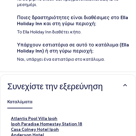
μεσημέρι.
Ποιες δραστηριότητες είναι διαθέσιμες στο Ella
Holiday Inn και στη γύρω περιοχή;
Το Ella Holiday Inn διαθέτει κήπο.
Υπάρχουν εστιατόρια σε αυτό το κατάλυμα (Ella
Holiday Inn) ή στη γύρω περιοχή;
Ναι, υπάρχει ένα εστιατόριο στο κατάλυμα.
Συνεχίστε την εξερεύνηση
Καταλύματα
Σ
Atlantis Pool Villa Ipoh
τ
Σ
Ipoh Paradise Homestay Station 18
ά
τ
Σ
Casa Colney Hotel Ipoh
ν
ά
τ
Σ
Anderson Hotel