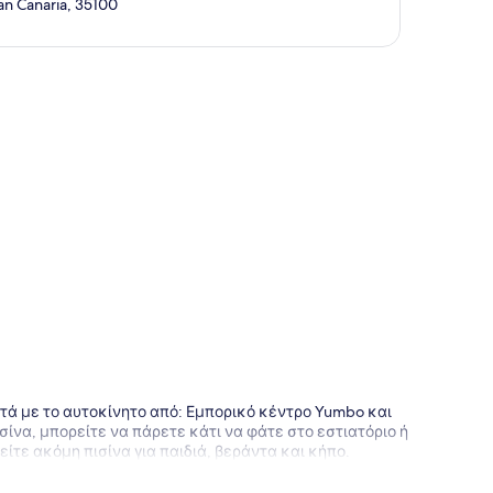
ran Canaria, 35100
της
επτά με το αυτοκίνητο από: Εμπορικό κέντρο Yumbo και
να, μπορείτε να πάρετε κάτι να φάτε στο εστιατόριο ή
ίτε ακόμη πισίνα για παιδιά, βεράντα και κήπο.