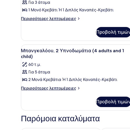
Για 3 άτομα
φωτογραφιών
για
1 Μονό Κρεβάτι Ή 1 Διπλός Καναπές-Κρεβάτι
Μπανγκαλόου,
Περισσότερες
Περισσότερες λεπτομέρειες
1
λεπτομέρειες
για
Υπνοδωμάτιο
Προβολή τιμώ
Μπανγκαλόου,
(3
1
adults)
Υπνοδωμάτιο
Προβολή
1 υπνοδωμάτιο, γραφείο, δ
15
(3
Μπανγκαλόου, 2 Υπνοδωμάτια (4 adults and 1
όλων
adults)
child)
των
60 τ.μ.
φωτογραφιών
Για 5 άτομα
για
2 Μονά Κρεβάτια Ή 1 Διπλός Καναπές-Κρεβάτι
Μπανγκαλόου,
2
Περισσότερες
Περισσότερες λεπτομέρειες
λεπτομέρειες
Υπνοδωμάτια
για
(4
Προβολή τιμώ
Μπανγκαλόου,
adults
2
and
Υπνοδωμάτια
Παρόμοια καταλύματα
(4
1
adults
child)
and