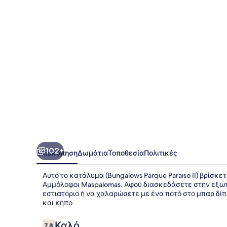
II
102+
Επισκόπηση
Δωμάτια
Τοποθεσία
Πολιτικές
Αυτό το κατάλυμα (Bungalows Parque Paraiso II) βρίσκ
Αμμόλοφοι Maspalomas. Αφού διασκεδάσετε στην εξωτε
εστιατόριο ή να χαλαρώσετε με ένα ποτό στο μπαρ δίπλ
και κήπο.
Σχόλια
Καλό
7,8