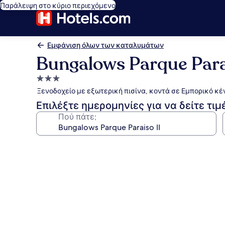
Παράλειψη στο κύριο περιεχόμενο
Εμφάνιση όλων των καταλυμάτων
Bungalows Parque Para
Κατάλυμα
με
Ξενοδοχείο με εξωτερική πισίνα, κοντά σε Εμπορικό κ
3.0
Επιλέξτε ημερομηνίες για να δείτε τιμ
αστέρια
Πού πάτε;
Συλλογή
φωτογραφιών
για
Bungalows
Parque
Paraiso