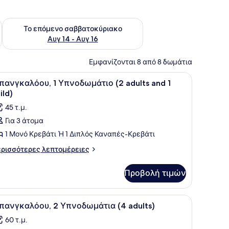
ο σαββατοκύριακο Αυγ 7 - Αυγ 9
Έλεγχος διαθεσιμότητας για το επόμενο σαββατοκύριακο Α
Το επόμενο σαββατοκύριακο
Αυγ 14 - Αυγ 16
Εμφανίζονται 8 από 8 δωμάτια
κούνιες/κρεβατάκια μωρού
ροβολή
1 υπνοδωμάτιο, γραφείο, δωρεάν κούνιες
15
πανγκαλόου, 1 Υπνοδωμάτιο (2 adults and 1
λων
ild)
ων
45 τ.μ.
ωτογραφιών
Για 3 άτομα
ια
1 Μονό Κρεβάτι Ή 1 Διπλός Καναπές-Κρεβάτι
πανγκαλόου,
ρισσότερες
ρισσότερες λεπτομέρειες
πτομέρειες
πνοδωμάτιο
α
2
Προβολή τιμών
ανγκαλόου,
dults
nd
νοδωμάτιο
κούνιες/κρεβατάκια μωρού
ροβολή
1 υπνοδωμάτιο, γραφείο, δωρεάν κούνιες
15
πανγκαλόου, 2 Υπνοδωμάτια (4 adults)
λων
ults
ild)
60 τ.μ.
nd
ων