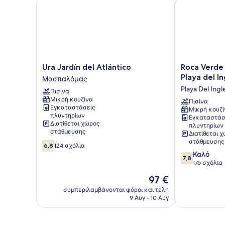
Ura Jardín del Atlántico
Roca Verde by 
1
child)
Ura
Roca
Ura Jardín del Atlántico
Roca Verde 
Jardín
Verde
Playa del In
Μασπαλόμας
del
by
Playa Del Ingl
Πισίνα
Atlántico
Folias
Μικρή κουζίνα
Μασπαλόμας
Hotels
Πισίνα
Εγκαταστάσεις
Μικρή κουζί
-
πλυντηρίων
Εγκαταστάσ
Playa
Διατίθεται χώρος
πλυντηρίων
del
στάθμευσης
Διατίθεται 
Inglés
στάθμευσης
6.8
6,8
124 σχόλια
Playa
στα
7.8
Καλό
Del
7,8
10,
στα
176 σχόλια
Ingles
124
10,
Η
97 €
σχόλια
Καλό,
τιμή
176
συμπεριλαμβάνονται φόροι και τέλη
είναι
9 Αυγ - 10 Αυγ
σχόλια
97 €