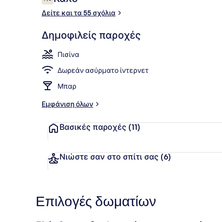
7,8 στα 10
Δείτε και τα 55 σχόλια
Εξωτερική π
Δημοφιλείς παροχές
Πισίνα
Δωρεάν ασύρματο ίντερνετ
Μπαρ
Εμφάνιση όλων
Βασικές παροχές
(11)
Νιώστε σαν στο σπίτι σας
(6)
Επιλογές δωματίων