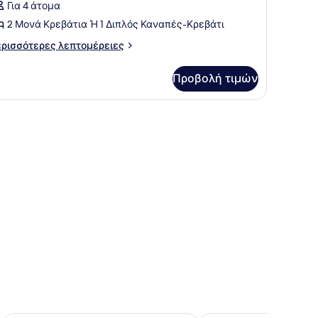
Για 4 άτομα
ωτογραφιών
ild)
ια
2 Μονά Κρεβάτια Ή 1 Διπλός Καναπές-Κρεβάτι
πανγκαλόου,
ρισσότερες
ρισσότερες λεπτομέρειες
πτομέρειες
α
πνοδωμάτια
Προβολή τιμών
ανγκαλόου,
4
dults)
νοδωμάτια
κούνιες/κρεβατάκια μωρού
ults)