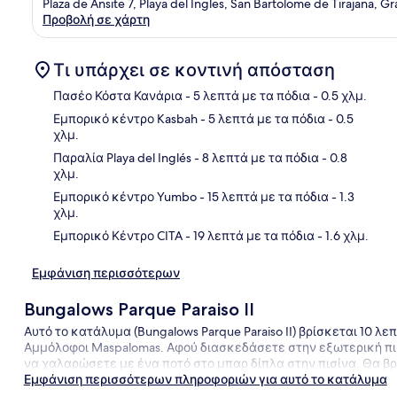
Plaza de Ansite 7, Playa del Ingles, San Bartolome de Tirajana, G
Προβολή σε χάρτη
Τι υπάρχει σε κοντινή απόσταση
Πασέο Κόστα Κανάρια
- 5 λεπτά με τα πόδια
- 0.5 χλμ.
Εμπορικό κέντρο Kasbah
- 5 λεπτά με τα πόδια
- 0.5
χλμ.
Χάρ
Παραλία Playa del Inglés
- 8 λεπτά με τα πόδια
- 0.8
χλμ.
Εμπορικό κέντρο Yumbo
- 15 λεπτά με τα πόδια
- 1.3
χλμ.
Εμπορικό Κέντρο CITA
- 19 λεπτά με τα πόδια
- 1.6 χλμ.
Εμφάνιση περισσότερων
Bungalows Parque Paraiso II
Αυτό το κατάλυμα (Bungalows Parque Paraiso II) βρίσκεται 10 λ
Αμμόλοφοι Maspalomas. Αφού διασκεδάσετε στην εξωτερική πισί
να χαλαρώσετε με ένα ποτό στο μπαρ δίπλα στην πισίνα. Θα βρε
Εμφάνιση περισσότερων πληροφοριών για αυτό το κατάλυμα