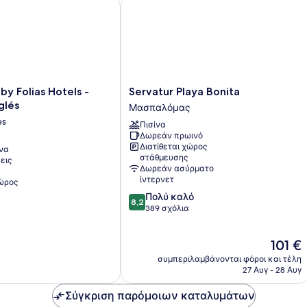
Folias Hotels - Playa del Inglés
Servatur Playa Bonita
Servatur
by Folias Hotels -
Servatur Playa Bonita
Playa
glés
Μασπαλόμας
Bonita
es
Πισίνα
Μασπαλόμας
Δωρεάν πρωινό
Διατίθεται χώρος
να
στάθμευσης
εις
Δωρεάν ασύρματο
ίντερνετ
χώρος
8.2
Πολύ καλό
8,2
στα
389 σχόλια
10,
Πολύ
Η
101 €
καλό,
τιμή
389
συμπεριλαμβάνονται φόροι και τέλη
είναι
σχόλια
27 Αυγ - 28 Αυγ
101 €
Σύγκριση παρόμοιων καταλυμάτων