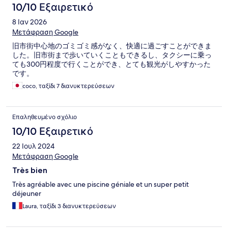
10/10 Εξαιρετικό
8 Ιαν 2026
Μετάφραση Google
旧市街中心地のゴミゴミ感がなく、快適に過ごすことができま
した。旧市街まで歩いていくこともできるし、タクシーに乗っ
ても300円程度で行くことができ、とても観光がしやすかった
です。
coco, ταξίδι 7 διανυκτερεύσεων
Επαληθευμένο σχόλιο
10/10 Εξαιρετικό
22 Ιουλ 2024
Μετάφραση Google
Très bien
Très agréable avec une piscine géniale et un super petit
déjeuner
Laura, ταξίδι 3 διανυκτερεύσεων