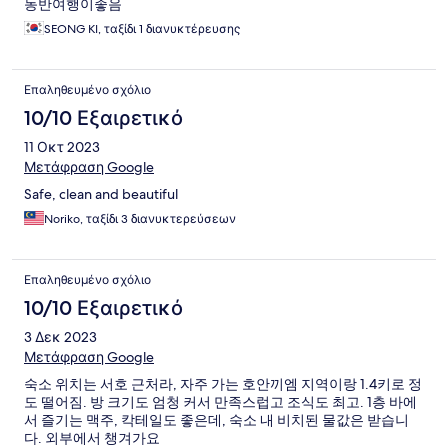
동반여행이좋음
SEONG KI, ταξίδι 1 διανυκτέρευσης
Επαληθευμένο σχόλιο
10/10 Εξαιρετικό
11 Οκτ 2023
Μετάφραση Google
Safe, clean and beautiful
Noriko, ταξίδι 3 διανυκτερεύσεων
Επαληθευμένο σχόλιο
10/10 Εξαιρετικό
3 Δεκ 2023
Μετάφραση Google
숙소 위치는 서호 근처라, 자주 가는 호안끼엠 지역이랑 1.4키로 정
도 떨어짐. 방 크기도 엄청 커서 만족스럽고 조식도 최고. 1층 바에
서 즐기는 맥주, 칵테일도 좋은데, 숙소 내 비치된 물값은 받습니
다. 외부에서 챙겨가요