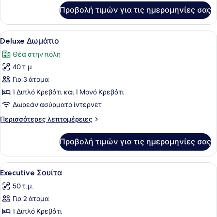
για
Προβολή τιμών για τις ημερομηνίες σας
Δωμάτιο
Προβολή
Ένα δωμάτιο ξενοδοχείου με ένα με
5
Deluxe Δωμάτιο
όλων
Θέα στην πόλη
των
40 τ.μ.
φωτογραφιών
για
Για 3 άτομα
Deluxe
1 Διπλό Κρεβάτι και 1 Μονό Κρεβάτι
Δωμάτιο
Δωρεάν ασύρματο ίντερνετ
Περισσότερες
Περισσότερες λεπτομέρειες
λεπτομέρειες
για
Προβολή τιμών για τις ημερομηνίες σας
Deluxe
Δωμάτιο
Προβολή
Ένα δωμάτιο ξενοδοχείου με ένα με
5
Executive Σουίτα
όλων
50 τ.μ.
των
Για 2 άτομα
φωτογραφιών
για
1 Διπλό Κρεβάτι