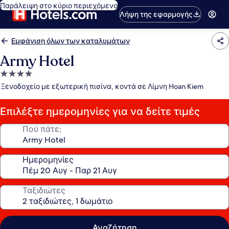
Παράλειψη στο κύριο περιεχόμενο
Λήψη της εφαρμογής
Εμφάνιση όλων των καταλυμάτων
Army Hotel
Κατάλυμα
με
Ξενοδοχείο με εξωτερική πισίνα, κοντά σε Λίμνη Hoan Kiem
4.0
αστέρια
Επιλέξτε ημερομηνίες για να δείτε τιμές
Πού πάτε;
Ημερομηνίες
Ταξιδιώτες
Αναζήτηση