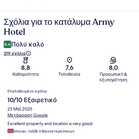
Σχόλια για το κατάλυμα Army
Σχόλια
Hotel
Πολύ καλό
8,4
219 σχόλια
8,8
7,6
8,0
Καθαριότητα
Τοποθεσία
Προσωπικό &
εξυπηρέτηση
Σχόλια
Επαληθευμένο σχόλιο
10/10 Εξαιρετικό
23 Μαΐ 2025
Μετάφραση Google
Excellent property and location is very good.
Shovan, ταξίδι 3 διανυκτερεύσεων