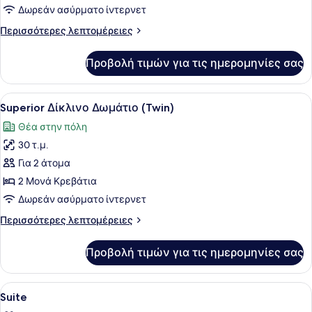
Executive
Δωρεάν ασύρματο ίντερνετ
Σουίτα
Περισσότερες
Περισσότερες λεπτομέρειες
λεπτομέρειες
για
Προβολή τιμών για τις ημερομηνίες σας
Executive
Σουίτα
Προβολή
Ένα δωμάτιο ξενοδοχείου με δύο κ
5
Superior Δίκλινο Δωμάτιο (Twin)
όλων
Θέα στην πόλη
των
30 τ.μ.
φωτογραφιών
για
Για 2 άτομα
Superior
2 Μονά Κρεβάτια
Δίκλινο
Δωρεάν ασύρματο ίντερνετ
Δωμάτιο
Περισσότερες
Περισσότερες λεπτομέρειες
(Twin)
λεπτομέρειες
για
Προβολή τιμών για τις ημερομηνίες σας
Superior
Δίκλινο
Δωμάτιο
Προβολή
Μίνι μπαρ, χρηματοκιβώτιο στο δωμ
8
(Twin)
Suite
όλων