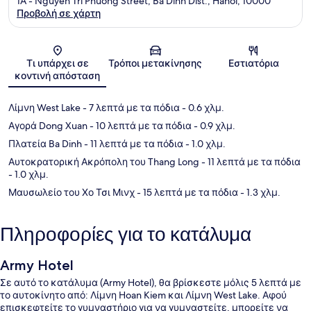
1A - Nguyen Tri Phuong Street, Ba Dinh Dist., Hanoi, 10000
Προβολή σε χάρτη
Χάρτης
Τι υπάρχει σε
Τρόποι μετακίνησης
Εστιατόρια
κοντινή απόσταση
Λίμνη West Lake
- 7 λεπτά με τα πόδια
- 0.6 χλμ.
Αγορά Dong Xuan
- 10 λεπτά με τα πόδια
- 0.9 χλμ.
Πλατεία Ba Dinh
- 11 λεπτά με τα πόδια
- 1.0 χλμ.
Αυτοκρατορική Ακρόπολη του Thang Long
- 11 λεπτά με τα πόδια
- 1.0 χλμ.
Μαυσωλείο του Χο Τσι Μινχ
- 15 λεπτά με τα πόδια
- 1.3 χλμ.
Πληροφορίες για το κατάλυμα
Army Hotel
Σε αυτό το κατάλυμα (Army Hotel), θα βρίσκεστε μόλις 5 λεπτά με
το αυτοκίνητο από: Λίμνη Hoan Kiem και Λίμνη West Lake. Αφού
επισκεφτείτε το γυμναστήριο για να γυμναστείτε, μπορείτε να