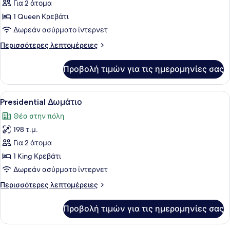
Για 2 άτομα
των
1 Queen Κρεβάτι
φωτογραφιών
για
Δωρεάν ασύρματο ίντερνετ
Suite
Περισσότερες
Περισσότερες λεπτομέρειες
λεπτομέρειες
για
Προβολή τιμών για τις ημερομηνίες σας
Suite
Προβολή
Ένας ευρύχωρος χώρος με ένα μεγά
5
Presidential Δωμάτιο
όλων
Θέα στην πόλη
των
198 τ.μ.
φωτογραφιών
για
Για 2 άτομα
Presidential
1 King Κρεβάτι
Δωμάτιο
Δωρεάν ασύρματο ίντερνετ
Περισσότερες
Περισσότερες λεπτομέρειες
λεπτομέρειες
για
Προβολή τιμών για τις ημερομηνίες σας
Presidential
Δωμάτιο