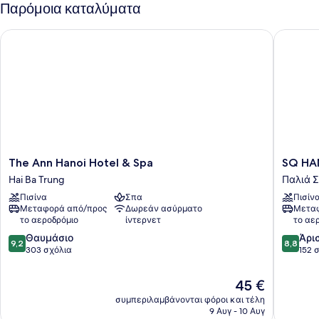
Παρόμοια καταλύματα
The Ann Hanoi Hotel & Spa
SQ HANG
The
SQ
The Ann Hanoi Hotel & Spa
SQ HA
Ann
HANG
Hai Ba Trung
Παλιά Σ
Hanoi
GAI
Πισίνα
Σπα
Πισίν
Hotel
HOTEL
Μεταφορά από/προς
Δωρεάν ασύρματο
Μεταφ
&
&
το αεροδρόμιο
ίντερνετ
το αε
Spa
SPA
9.2
8.8
Hai
Θαυμάσιο
Παλιά
Άρι
9,2
8,8
στα
στα
Ba
303 σχόλια
Συνοικί
152 
10,
10,
Trung
Θαυμάσιο,
Άριστο,
Η
45 €
303
152
τιμή
συμπεριλαμβάνονται φόροι και τέλη
σχόλια
σχόλια
είναι
9 Αυγ - 10 Αυγ