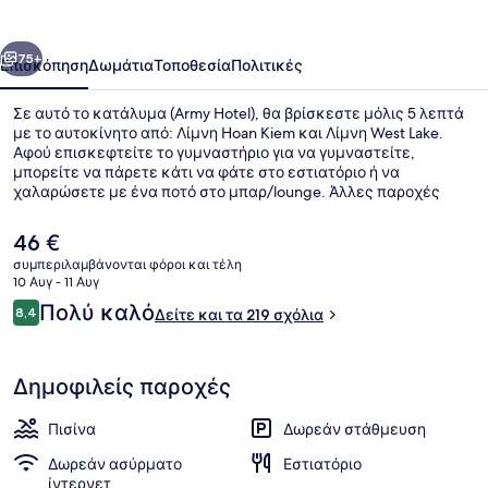
οηγούμενο
Επόμενο
75+
Επισκόπηση
Δωμάτια
Τοποθεσία
Πολιτικές
Σε αυτό το κατάλυμα (Army Hotel), θα βρίσκεστε μόλις 5 λεπτά
με το αυτοκίνητο από: Λίμνη Hoan Kiem και Λίμνη West Lake.
Αφού επισκεφτείτε το γυμναστήριο για να γυμναστείτε,
μπορείτε να πάρετε κάτι να φάτε στο εστιατόριο ή να
χαλαρώσετε με ένα ποτό στο μπαρ/lounge. Άλλες παροχές
περιλαμβάνουν εξωτερική πισίνα και βεράντα.
Η
46 €
τρέχουσα
συμπεριλαμβάνονται φόροι και τέλη
τιμή
10 Αυγ - 11 Αυγ
Εξωτερική πισίνα, ξαπλώστρες
είναι
Σχόλια
Πολύ καλό
8,4
Δείτε και τα 219 σχόλια
46 €
8,4 στα 10
Δημοφιλείς παροχές
Πισίνα
Δωρεάν στάθμευση
Δωρεάν ασύρματο
Εστιατόριο
ίντερνετ