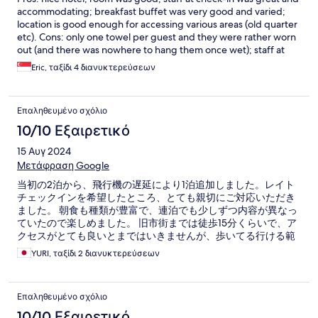
accommodating; breakfast buffet was very good and varied;
location is good enough for accessing various areas (old quarter
etc). Cons: only one towel per guest and they were rather worn
out (and there was nowhere to hang them once wet); staff at
check-out was unpleasant.
Eric, ταξίδι 4 διανυκτερεύσεων
Επαληθευμένο σχόλιο
10/10 Εξαιρετικό
15 Αυγ 2024
Μετάφραση Google
当初の2泊から、飛行機の遅延により1泊追加しました。レイト
チェックインを希望したところ、とても親切にご対応いただき
ました。 朝食も種類が豊富で、連泊でも少しずつ内容が異なっ
ていたので楽しめました。 旧市街までは徒歩15分くらいで、ア
クセスがとても良いとまではいきませんが、歩いてる行ける範
囲で良かったです。 バスローブやアメニティも完備されていま
YURI, ταξίδι 2 διανυκτερεύσεων
した。
Επαληθευμένο σχόλιο
10/10 Εξαιρετικό