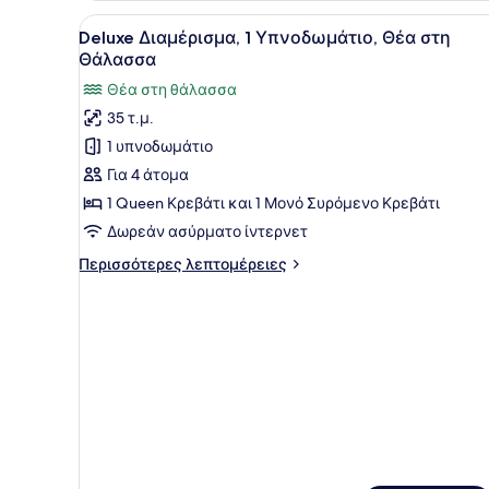
Υπνοδωμάτιο
Προβολή
Ένα δωμάτιο ξενοδοχείου με
15
Deluxe Διαμέρισμα, 1 Υπνοδωμάτιο, Θέα στη
όλων
Θάλασσα
των
Θέα στη θάλασσα
φωτογραφιών
35 τ.μ.
για
1 υπνοδωμάτιο
Deluxe
Διαμέρισμα,
Για 4 άτομα
1
1 Queen Κρεβάτι και 1 Μονό Συρόμενο Κρεβάτι
Υπνοδωμάτιο,
Δωρεάν ασύρματο ίντερνετ
Θέα
Περισσότερες
Περισσότερες λεπτομέρειες
στη
λεπτομέρειες
Θάλασσα
για
Deluxe
Διαμέρισμα,
1
Υπνοδωμάτιο,
Θέα
στη
Θάλασσα