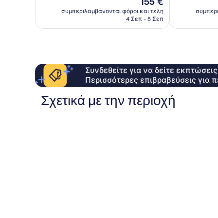
155 €
Εξαιρετικό,
σχόλια
τιμή
97
συμπεριλαμβάνονται φόροι και τέλη
συμπερι
είναι
4 Σεπ - 5 Σεπ
σχόλια
155 €
Συνδεθείτε για να δείτε εκπτώσει
Περισσότερες επιβραβεύσεις για π
Σχετικά με την περιοχή