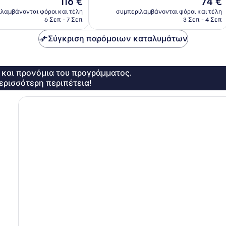
116 €
74 €
198
τιμή
τιμή
λαμβάνονται φόροι και τέλη
συμπεριλαμβάνονται φόροι και τέλη
σχόλια
είναι
είναι
6 Σεπ - 7 Σεπ
3 Σεπ - 4 Σεπ
116 €
74 €
Σύγκριση παρόμοιων καταλυμάτων
ς και προνόμια του προγράμματος.
ερισσότερη περιπέτεια!