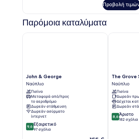
Προβολή τιμώ
Παρόμοια καταλύματα
John & George
The Grove Se
John
The
John & George
The Grove 
&
Grove
Ναύπλιο
Ναύπλιο
George
Seaside
Πισίνα
Πισίνα
Ναύπλιο
Hotel
Μεταφορά από/προς
Δωρεάν πρω
Ναύπλιο
το αεροδρόμιο
Δέχεται κατ
Δωρεάν στάθμευση
Δωρεάν στά
Δωρεάν ασύρματο
8.6
Άριστο
ίντερνετ
8,6
στα
182 σχόλια
9.6
Εξαιρετικό
10,
9,6
στα
97 σχόλια
Άριστο,
10,
182
Η