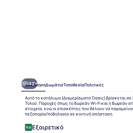
142+
Επισκόπηση
Δωμάτια
Τοποθεσία
Πολιτικές
Αυτό το κατάλυμα (Διαμερίσματα Όασις) βρίσκεται σε 
Τολού. Παροχές όπως το δωρεάν Wi-Fi και η δωρεάν 
στοιχεία, ενώ οι επισκέπτες που θέλουν να παραμείνο
πεζοπορία/ποδηλασία σε κοντινή απόσταση.
Σχόλια
Εξαιρετικό
9,6
9,6 στα 10