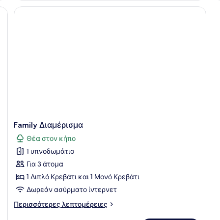
 έναν τοίχο από τούβλα, ένα ξύλινο προσκέφαλο με γεωμετρικό σχέδιο
Family Διαμέρισμα
Θέα στον κήπο
1 υπνοδωμάτιο
Για 3 άτομα
1 Διπλό Κρεβάτι και 1 Μονό Κρεβάτι
Δωρεάν ασύρματο ίντερνετ
Περισσότερες
Περισσότερες λεπτομέρειες
λεπτομέρειες