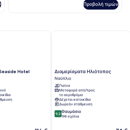
για
ν
Προβολή τιμών
Family
Διαμέρισμα
aside Hotel
Διαμερίσματα Ηλιότοπος
Διαμερίσματα
Seaside Hotel
Διαμερίσματα Ηλιότοπος
Ηλιότοπος
Ναύπλιο
Ναύπλιο
Πισίνα
ινό
Μεταφορά από/προς
οικίδια
το αεροδρόμιο
θμευση
Δέχεται κατοικίδια
Δωρεάν στάθμευση
9.2
Θαυμάσιο
9,2
στα
198 σχόλια
10,
Θαυμάσιο,
Η
Η