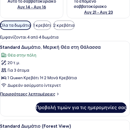
Αυτό το σαββατοκύριακο
Το επόμενο
σαββατοκύριακο
Αυγ 14 - Αυγ 16
Αυγ 21 - Αυγ 23
Διαθέσιμα
Όλα τα δωμάτια
1 κρεβάτι
2 κρεβάτια
φίλτρα
για
Εμφανίζονται 4 από 4 δωμάτια
τα
Προβολή
Ένα στρωμένο κρεβάτι με δύο μαξι
4
Standard Δωμάτιο, Μερική Θέα στη Θάλασσα
δωμάτια
όλων
Θέα στην πόλη
των
20 τ.μ.
φωτογραφιών
για
Για 3 άτομα
Standard
1 Queen Κρεβάτι Ή 2 Μονά Κρεβάτια
Δωμάτιο,
Δωρεάν ασύρματο ίντερνετ
Μερική
Περισσότερες
Περισσότερες λεπτομέρειες
Θέα
λεπτομέρειες
στη
για
Προβολή τιμών για τις ημερομηνίες σας
Standard
Θάλασσα
Δωμάτιο,
Μερική
Προβολή
Ένα υπνοδωμάτιο με προσεγμένη δι
5
Θέα
Standard Δωμάτιο (Forest View)
όλων