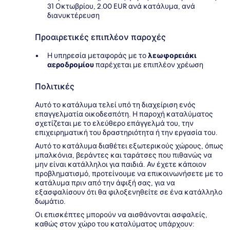
31 Οκτωβρίου, 2.00 EUR ανά κατάλυμα, ανά
διανυκτέρευση
Προαιρετικές επιπλέον παροχές
Η υπηρεσία μεταφοράς με το
λεωφορειάκι
αεροδρομίου
παρέχεται με επιπλέον χρέωση
Πολιτικές
Αυτό το κατάλυμα τελεί υπό τη διαχείριση ενός
επαγγελματία οικοδεσπότη. Η παροχή καταλύματος
σχετίζεται με το ελεύθερο επάγγελμά του, την
επιχειρηματική του δραστηριότητα ή την εργασία του.
Αυτό το κατάλυμα διαθέτει εξωτερικούς χώρους, όπως
μπαλκόνια, βεράντες και ταράτσες που πιθανώς να
μην είναι κατάλληλοι για παιδιά. Αν έχετε κάποιον
προβληματισμό, προτείνουμε να επικοινωνήσετε με το
κατάλυμα πριν από την άφιξή σας, για να
εξασφαλίσουν ότι θα φιλοξενηθείτε σε ένα κατάλληλο
δωμάτιο.
Οι επισκέπτες μπορούν να αισθάνονται ασφαλείς,
καθώς στον χώρο του καταλύματος υπάρχουν: