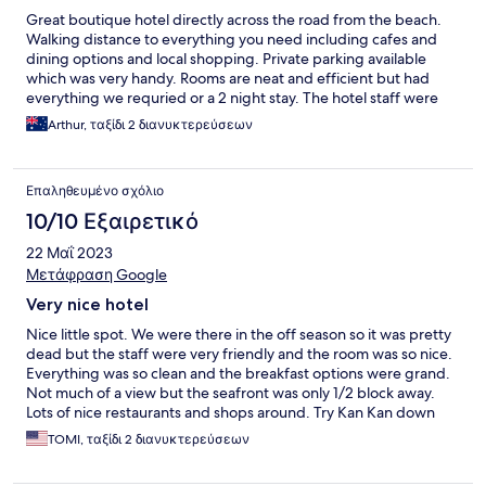
Great boutique hotel directly across the road from the beach.
Walking distance to everything you need including cafes and
dining options and local shopping. Private parking available
which was very handy. Rooms are neat and efficient but had
everything we requried or a 2 night stay. The hotel staff were
great and breakfast is so peaceful sitting in the outdoor
Arthur, ταξίδι 2 διανυκτερεύσεων
courtyard each morning. Will stay again on our next trip to
Xylokastro.
Επαληθευμένο σχόλιο
10/10 Εξαιρετικό
22 Μαΐ 2023
Μετάφραση Google
Very nice hotel
Nice little spot. We were there in the off season so it was pretty
dead but the staff were very friendly and the room was so nice.
Everything was so clean and the breakfast options were grand.
Not much of a view but the seafront was only 1/2 block away.
Lots of nice restaurants and shops around. Try Kan Kan down
the street. Best souvlaki in Greece :)
TOMI, ταξίδι 2 διανυκτερεύσεων