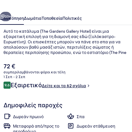
Hotel
οηγούμενο
Επόμενο
33+
Επισκόπηση
Δωμάτια
Τοποθεσία
Πολιτικές
Αυτό το κατάλυμα (The Gardens Gallery Hotel) είναι μια
εξαιρετική επιλογή για τη διαμονή σας εδώ (Ξυλόκαστρο-
Ευρωστίνη). Οι επισκέπτες μπορούν να πάνε στο σπα για να
απολαύσουν βαθύ μασάζ ιστών, περιτυλίξεις σώματος ή
θεραπείες περιποίησης προσώπου, ενώ το εστιατόριο (The Pine
Bistro) σερβίρει πρωινό και μεσημεριανό. Σε αυτό το ξενοδοχείο
(πολυτελείας) προσφέρονται επίσης παροχές όπως
Η
72 €
μπαρ/lounge, μπαρ με σνακ/ντελικατέσεν και κήπο. Άλλοι
τρέχουσα
συμπεριλαμβάνονται φόροι και τέλη
ταξιδιώτες το προτιμούν για τη συνολική κατάσταση του
τιμή
1 Σεπ - 2 Σεπ
καταλύματος.
Standard Δωμάτιο, Μερική Θέα στ
είναι
Σχόλια
Εξαιρετικό
9,6
Δείτε και τα 62 σχόλια
72 €
9,6 στα 10
Δημοφιλείς παροχές
Δωρεάν πρωινό
Σπα
Μεταφορά από/προς το
Δωρεάν στάθμευση
αεροδρόμιο