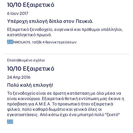
10/10 Εξαιρετικό
6 Ιουν 2017
Υπέροχη επιλογή δίπλα στον Πευκιά.
Εξαιρετικό ξενοδοχείο, ευγενικοί και πρόθυμοι υπάλληλοι,
καταπληκτικό πρωινό.
NIKOLAOS, ταξίδι 4 διανυκτερεύσεων
Επαληθευμένο σχόλιο
10/10 Εξαιρετικό
24 Απρ 2016
Πολύ καλή επιλογή!
Το ξενοδοχείο είναι σε άριστη κατάσταση με όλα μέσα να
είναι καινούργια. Εξαιρετικά θετική εντύπωση μας έκανε η
πρόσβαση για Α.Μ.Ε.Α. Το προσωπικό ήταν εξαιρετικά
φιλικό, πολύ καθαρό δωμάτιο και γενικά όλες οι
εγκαταστάσεις. Από κάτω έχει ένα μπιστρό πολύ "ζεστό"
στο οποίο παίρνει και το πρωινό. Η δωρεάν θέση
στάθμευσης είναι μόλις 100 μέτρα από την είσοδο του
ξενοδοχείου. Το πρωινό γευστικό αλλά χωρίς ποικιλία.