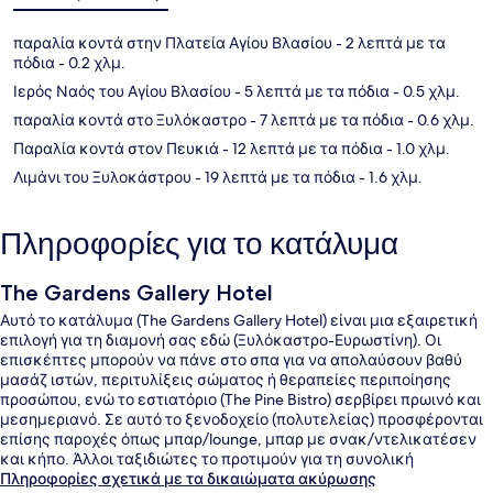
παραλία κοντά στην Πλατεία Αγίου Βλασίου
- 2 λεπτά με τα
πόδια
- 0.2 χλμ.
Ιερός Ναός του Αγίου Βλασίου
- 5 λεπτά με τα πόδια
- 0.5 χλμ.
παραλία κοντά στο Ξυλόκαστρο
- 7 λεπτά με τα πόδια
- 0.6 χλμ.
Παραλία κοντά στον Πευκιά
- 12 λεπτά με τα πόδια
- 1.0 χλμ.
Λιμάνι του Ξυλοκάστρου
- 19 λεπτά με τα πόδια
- 1.6 χλμ.
Πληροφορίες για το κατάλυμα
The Gardens Gallery Hotel
Αυτό το κατάλυμα (The Gardens Gallery Hotel) είναι μια εξαιρετική
επιλογή για τη διαμονή σας εδώ (Ξυλόκαστρο-Ευρωστίνη). Οι
επισκέπτες μπορούν να πάνε στο σπα για να απολαύσουν βαθύ
μασάζ ιστών, περιτυλίξεις σώματος ή θεραπείες περιποίησης
προσώπου, ενώ το εστιατόριο (The Pine Bistro) σερβίρει πρωινό και
μεσημεριανό. Σε αυτό το ξενοδοχείο (πολυτελείας) προσφέρονται
επίσης παροχές όπως μπαρ/lounge, μπαρ με σνακ/ντελικατέσεν
και κήπο. Άλλοι ταξιδιώτες το προτιμούν για τη συνολική
κατάσταση του καταλύματος.
Πληροφορίες σχετικά με τα δικαιώματα ακύρωσης