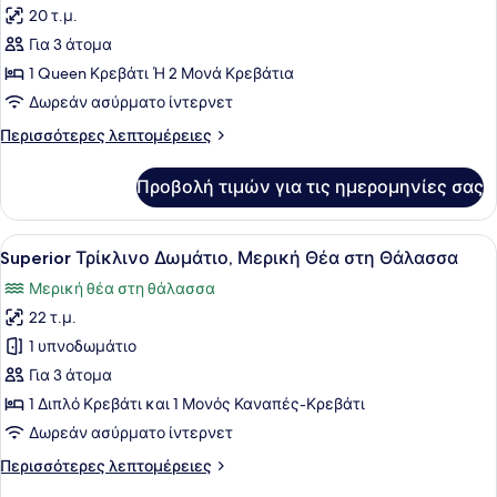
στη
20 τ.μ.
Θάλασσα
των
Για 3 άτομα
φωτογραφιών
για
1 Queen Κρεβάτι Ή 2 Μονά Κρεβάτια
Standard
Δωρεάν ασύρματο ίντερνετ
Δωμάτιο
Περισσότερες
Περισσότερες λεπτομέρειες
(Forest
λεπτομέρειες
View)
για
Προβολή τιμών για τις ημερομηνίες σας
Standard
Δωμάτιο
(Forest
Προβολή
Ένα δωμάτιο ξενοδοχείου με ένα στ
5
View)
Superior Τρίκλινο Δωμάτιο, Μερική Θέα στη Θάλασσα
όλων
Μερική θέα στη θάλασσα
των
22 τ.μ.
φωτογραφιών
για
1 υπνοδωμάτιο
Superior
Για 3 άτομα
Τρίκλινο
1 Διπλό Κρεβάτι και 1 Μονός Καναπές-Κρεβάτι
Δωμάτιο,
Δωρεάν ασύρματο ίντερνετ
Μερική
Περισσότερες
Περισσότερες λεπτομέρειες
Θέα
λεπτομέρειες