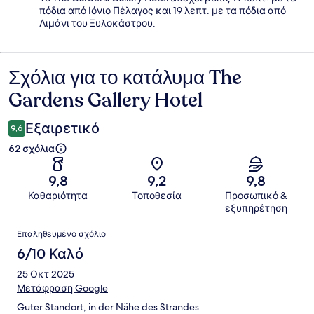
πόδια από Ιόνιο Πέλαγος και 19 λεπτ. με τα πόδια από
Λιμάνι του Ξυλοκάστρου.
Σχόλια για το κατάλυμα The
Σχόλια
Gardens Gallery Hotel
Εξαιρετικό
9,6
62 σχόλια
9,8
9,2
9,8
Καθαριότητα
Τοποθεσία
Προσωπικό &
εξυπηρέτηση
Σχόλια
Επαληθευμένο σχόλιο
6/10 Καλό
25 Οκτ 2025
Μετάφραση Google
Guter Standort, in der Nähe des Strandes.