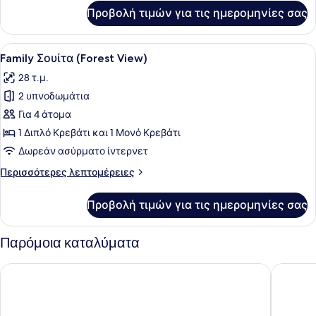
στη
για
Προβολή τιμών για τις ημερομηνίες σας
Θάλασσα
Superior
Τρίκλινο
Δωμάτιο,
Προβολή
Ένα παιδί παίζει με παιχνίδια σε έ
7
Μερική
Family Σουίτα (Forest View)
όλων
Θέα
28 τ.μ.
στη
των
Θάλασσα
2 υπνοδωμάτια
φωτογραφιών
για
Για 4 άτομα
Family
1 Διπλό Κρεβάτι και 1 Μονό Κρεβάτι
Σουίτα
Δωρεάν ασύρματο ίντερνετ
(Forest
Περισσότερες
Περισσότερες λεπτομέρειες
View)
λεπτομέρειες
για
Προβολή τιμών για τις ημερομηνίες σας
Family
Σουίτα
(Forest
Παρόμοια καταλύματα
View)
Riviera Hotel
Arion Ho