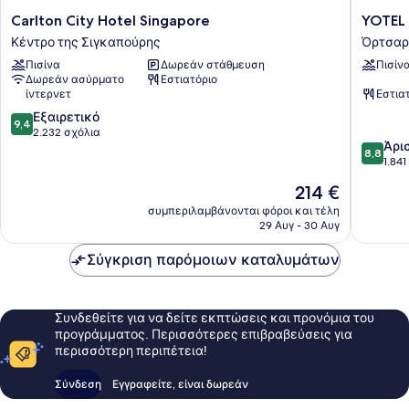
Carlton
YOTEL
Carlton City Hotel Singapore
YOTEL 
City
Singapo
Κέντρο της Σιγκαπούρης
Όρτσαρ
Hotel
Orchard
Πισίνα
Δωρεάν στάθμευση
Πισίν
Singapore
Road
Δωρεάν ασύρματο
Εστιατόριο
Κέντρο
Όρτσαρ
ίντερνετ
Εστια
της
9.4
Σιγκαπούρης
Εξαιρετικό
9,4
στα
2.232 σχόλια
8.8
Άρι
10,
8,8
στα
1.84
Εξαιρετικό,
10,
2.232
Η
214 €
Άριστο,
σχόλια
τιμή
1.841
συμπεριλαμβάνονται φόροι και τέλη
είναι
29 Αυγ - 30 Αυγ
σχόλια
214 €
Σύγκριση παρόμοιων καταλυμάτων
Συνδεθείτε για να δείτε εκπτώσεις και προνόμια του
προγράμματος. Περισσότερες επιβραβεύσεις για
περισσότερη περιπέτεια!
Σύνδεση
Εγγραφείτε, είναι δωρεάν