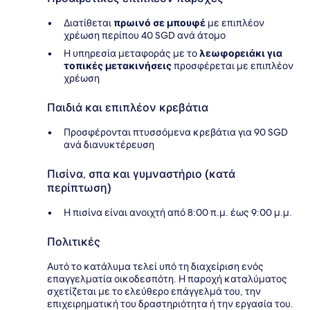
Διατίθεται
πρωινό σε μπουφέ
με επιπλέον
χρέωση περίπου 40 SGD ανά άτομο
Η υπηρεσία μεταφοράς με το
λεωφορειάκι για
τοπικές μετακινήσεις
προσφέρεται με επιπλέον
χρέωση
Παιδιά και επιπλέον κρεβάτια
Προσφέρονται πτυσσόμενα κρεβάτια για 90 SGD
ανά διανυκτέρευση
Πισίνα, σπα και γυμναστήριο (κατά
περίπτωση)
Η πισίνα είναι ανοιχτή από 8:00 π.μ. έως 9:00 μ.μ.
Πολιτικές
Αυτό το κατάλυμα τελεί υπό τη διαχείριση ενός
επαγγελματία οικοδεσπότη. Η παροχή καταλύματος
σχετίζεται με το ελεύθερο επάγγελμά του, την
επιχειρηματική του δραστηριότητα ή την εργασία του.