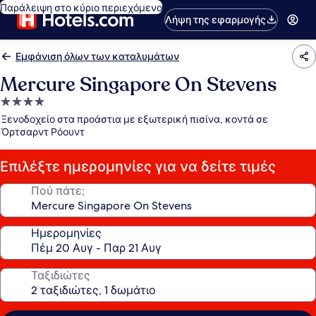
Παράλειψη στο κύριο περιεχόμενο
Λήψη της εφαρμογής
Εμφάνιση όλων των καταλυμάτων
Mercure Singapore On Stevens
Κατάλυμα
με
Ξενοδοχείο στα προάστια με εξωτερική πισίνα, κοντά σε
4.0
Όρτσαρντ Ρόουντ
αστέρια
Επιλέξτε ημερομηνίες για να δείτε τιμές
Πού πάτε;
Ημερομηνίες
Ταξιδιώτες