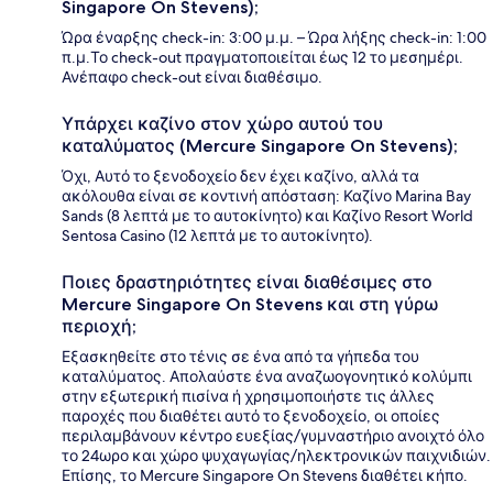
Singapore On Stevens);
Ώρα έναρξης check-in: 3:00 μ.μ. – Ώρα λήξης check-in: 1:00
π.μ.Το check-out πραγματοποιείται έως 12 το μεσημέρι.
Ανέπαφο check-out είναι διαθέσιμο.
Υπάρχει καζίνο στον χώρο αυτού του
καταλύματος (Mercure Singapore On Stevens);
Όχι, Αυτό το ξενοδοχείο δεν έχει καζίνο, αλλά τα
ακόλουθα είναι σε κοντινή απόσταση: Καζίνο Marina Bay
Sands (8 λεπτά με το αυτοκίνητο) και Καζίνο Resort World
Sentosa Casino (12 λεπτά με το αυτοκίνητο).
Ποιες δραστηριότητες είναι διαθέσιμες στο
Mercure Singapore On Stevens και στη γύρω
περιοχή;
Εξασκηθείτε στο τένις σε ένα από τα γήπεδα του
καταλύματος. Απολαύστε ένα αναζωογονητικό κολύμπι
στην εξωτερική πισίνα ή χρησιμοποιήστε τις άλλες
παροχές που διαθέτει αυτό το ξενοδοχείο, οι οποίες
περιλαμβάνουν κέντρο ευεξίας/γυμναστήριο ανοιχτό όλο
το 24ωρο και χώρο ψυχαγωγίας/ηλεκτρονικών παιχνιδιών.
Επίσης, το Mercure Singapore On Stevens διαθέτει κήπο.