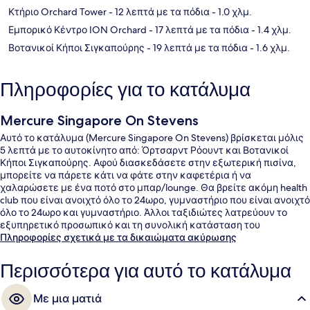
Κτήριο Orchard Tower
- 12 λεπτά με τα πόδια
- 1.0 χλμ.
Εμπορικό Κέντρο ION Orchard
- 17 λεπτά με τα πόδια
- 1.4 χλμ.
Βοτανικοί Κήποι Σιγκαπούρης
- 19 λεπτά με τα πόδια
- 1.6 χλμ.
Πληροφορίες για το κατάλυμα
Mercure Singapore On Stevens
Αυτό το κατάλυμα (Mercure Singapore On Stevens) βρίσκεται μόλις
5 λεπτά με το αυτοκίνητο από: Όρτσαρντ Ρόουντ και Βοτανικοί
Κήποι Σιγκαπούρης. Αφού διασκεδάσετε στην εξωτερική πισίνα,
μπορείτε να πάρετε κάτι να φάτε στην καφετέρια ή να
χαλαρώσετε με ένα ποτό στο μπαρ/lounge. Θα βρείτε ακόμη health
club που είναι ανοιχτό όλο το 24ωρο, γυμναστήριο που είναι ανοιχτό
όλο το 24ωρο και γυμναστήριο. Άλλοι ταξιδιώτες λατρεύουν το
εξυπηρετικό προσωπικό και τη συνολική κατάσταση του
καταλύματος. Το κατάλυμα βρίσκεται πολύ κοντά με τα πόδια από
Πληροφορίες σχετικά με τα δικαιώματα ακύρωσης
τα μέσα μαζικής μεταφοράς: το σημείο επιβίβασης Σταθμός
Stevens βρίσκεται σε απόσταση 10 λεπτών.
Περισσότερα για αυτό το κατάλυμα
Με μια ματιά