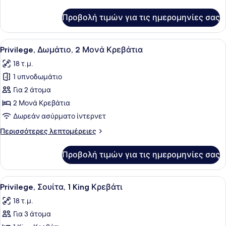
λεπτομέρειες
1
για
Προβολή τιμών για τις ημερομηνίες σας
Privilege,
King
Δίκλινο
Κρεβάτι
Δωμάτιο
Προβολή
Ένα δωμάτιο ξενοδοχείου με δύο κρ
5
(Double),
Privilege, Δωμάτιο, 2 Μονά Κρεβάτια
όλων
1
18 τ.μ.
King
των
Κρεβάτι
1 υπνοδωμάτιο
φωτογραφιών
για
Για 2 άτομα
Privilege,
2 Μονά Κρεβάτια
Δωμάτιο,
Δωρεάν ασύρματο ίντερνετ
2
Περισσότερες
Περισσότερες λεπτομέρειες
Μονά
λεπτομέρειες
Κρεβάτια
για
Προβολή τιμών για τις ημερομηνίες σας
Privilege,
Δωμάτιο,
2
Προβολή
Ένα σύγχρονο δωμάτιο ξενοδοχείου 
5
Μονά
Privilege, Σουίτα, 1 King Κρεβάτι
όλων
Κρεβάτια
18 τ.μ.
των
Για 3 άτομα
φωτογραφιών