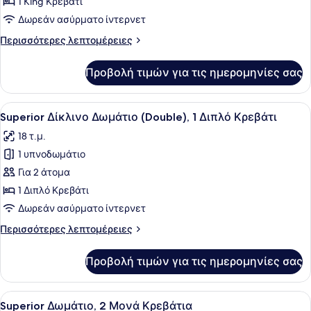
για
1 King Κρεβάτι
Privilege,
Δωρεάν ασύρματο ίντερνετ
Σουίτα,
Περισσότερες
Περισσότερες λεπτομέρειες
1
λεπτομέρειες
King
για
Προβολή τιμών για τις ημερομηνίες σας
Privilege,
Κρεβάτι
Σουίτα,
1
Προβολή
Ένα δωμάτιο ξενοδοχείου με ένα με
10
King
Superior Δίκλινο Δωμάτιο (Double), 1 Διπλό Κρεβάτι
όλων
Κρεβάτι
18 τ.μ.
των
1 υπνοδωμάτιο
φωτογραφιών
για
Για 2 άτομα
Superior
1 Διπλό Κρεβάτι
Δίκλινο
Δωρεάν ασύρματο ίντερνετ
Δωμάτιο
Περισσότερες
Περισσότερες λεπτομέρειες
(Double),
λεπτομέρειες
1
για
Προβολή τιμών για τις ημερομηνίες σας
Superior
Διπλό
Δίκλινο
Κρεβάτι
Δωμάτιο
Προβολή
Ένα δωμάτιο ξενοδοχείου με δύο κρ
5
(Double),
Superior Δωμάτιο, 2 Μονά Κρεβάτια