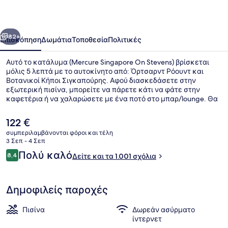
Stevens
οηγούμενο
Επόμενο
82+
Επισκόπηση
Δωμάτια
Τοποθεσία
Πολιτικές
Αυτό το κατάλυμα (Mercure Singapore On Stevens) βρίσκεται
μόλις 5 λεπτά με το αυτοκίνητο από: Όρτσαρντ Ρόουντ και
Βοτανικοί Κήποι Σιγκαπούρης. Αφού διασκεδάσετε στην
εξωτερική πισίνα, μπορείτε να πάρετε κάτι να φάτε στην
καφετέρια ή να χαλαρώσετε με ένα ποτό στο μπαρ/lounge. Θα
βρείτε ακόμη health club που είναι ανοιχτό όλο το 24ωρο,
γυμναστήριο που είναι ανοιχτό όλο το 24ωρο και γυμναστήριο.
Η
122 €
Άλλοι ταξιδιώτες λατρεύουν το εξυπηρετικό προσωπικό και τη
τρέχουσα
συμπεριλαμβάνονται φόροι και τέλη
συνολική κατάσταση του καταλύματος. Το κατάλυμα βρίσκεται
τιμή
3 Σεπ - 4 Σεπ
πολύ κοντά με τα πόδια από τα μέσα μαζικής μεταφοράς: το
Εξωτερικοί χώροι
είναι
Σχόλια
σημείο επιβίβασης Σταθμός Stevens βρίσκεται σε απόσταση 10
Πολύ καλό
8,4
Δείτε και τα 1.001 σχόλια
122 €
8,4 στα 10
λεπτών.
Δημοφιλείς παροχές
Πισίνα
Δωρεάν ασύρματο
ίντερνετ