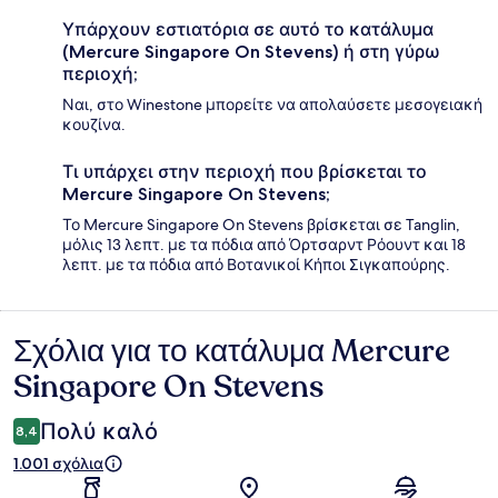
Υπάρχουν εστιατόρια σε αυτό το κατάλυμα
(Mercure Singapore On Stevens) ή στη γύρω
περιοχή;
Ναι, στο Winestone μπορείτε να απολαύσετε μεσογειακή
κουζίνα.
Τι υπάρχει στην περιοχή που βρίσκεται το
Mercure Singapore On Stevens;
Το Mercure Singapore On Stevens βρίσκεται σε Tanglin,
μόλις 13 λεπτ. με τα πόδια από Όρτσαρντ Ρόουντ και 18
λεπτ. με τα πόδια από Βοτανικοί Κήποι Σιγκαπούρης.
Σχόλια για το κατάλυμα Mercure
Σχόλια
Singapore On Stevens
Πολύ καλό
8,4
1.001 σχόλια