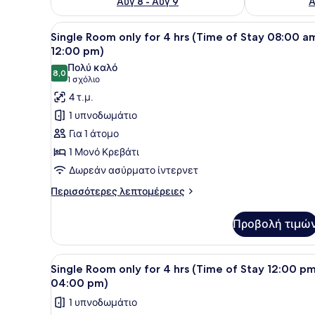
Αυγ 8 - Αυγ 9
Α
Προβολή
Ένα μονό κρεβάτι με ξύλινο
16
Single Room only for 4 hrs (Time of Stay 08:00 a
όλων
12:00 pm)
των
Πολύ καλό
8,0
φωτογραφιών
8,0 στα 10
(1
1 σχόλιο
για
σχόλιο)
4 τ.μ.
Single
1 υπνοδωμάτιο
Room
Για 1 άτομο
only
1 Μονό Κρεβάτι
for
Δωρεάν ασύρματο ίντερνετ
4
hrs
Περισσότερες
Περισσότερες λεπτομέρειες
λεπτομέρειες
(Time
για
of
Προβολή τιμώ
Single
Stay
Room
08:00
only
Προβολή
Ένα μονό κρεβάτι με ξύλινο
2
for
Single Room only for 4 hrs (Time of Stay 12:00 pm
am
όλων
4
04:00 pm)
-
hrs
των
12:00
1 υπνοδωμάτιο
(Time
φωτογραφιών