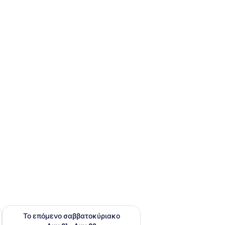
ο σαββατοκύριακο Αυγ 14 - Αυγ 16
Έλεγχος διαθεσιμότητας για το επόμενο σαββατοκύριακο Α
Το επόμενο σαββατοκύριακο