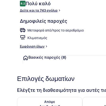
Σχόλια
Πολύ καλό
8,2
8,2 στα 10
Δείτε και τα 743 σχόλια
Εξωτερικοί 
Δημοφιλείς παροχές
Μεταφορά από/προς το αεροδρόμιο
Κλιματισμός
Εμφάνιση όλων
Βασικές παροχές
(8)
Επιλογές δωματίων
Ελέγξτε τη διαθεσιμότητα για αυτές τ
Έλεγχος διαθεσιμότητας για απόψε Αυγ 8 - Αυγ 9
Έλεγχος διαθ
Απόψε