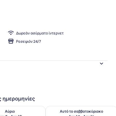
χώροι
Δωρεάν ασύρματο ίντερνετ
Ρεσεψιόν 24/7
ις ημερομηνίες
εσιμότητας για αύριο Αυγ 9 - Αυγ 10
Έλεγχος διαθεσιμότητας για αυτό τ
Αύριο
Αυτό το σαββατοκύριακο