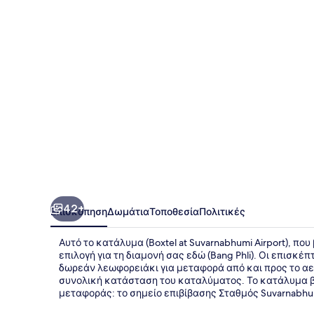
Airport
42+
Επισκόπηση
Δωμάτια
Τοποθεσία
Πολιτικές
Αυτό το κατάλυμα (Boxtel at Suvarnabhumi Airport), πο
επιλογή για τη διαμονή σας εδώ (Bang Phli). Οι επισκ
δωρεάν λεωφορειάκι για μεταφορά από και προς το αε
συνολική κατάσταση του καταλύματος. Το κατάλυμα βρ
μεταφοράς: το σημείο επιβίβασης Σταθμός Suvarnabhum