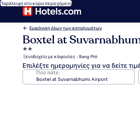
Παράλειψη στο κύριο περιεχόμενο
Εμφάνιση όλων των καταλυμάτων
Boxtel at Suvarnabhum
Κατάλυμα
με
Ξενοδοχείο με κάψουλες - Bang Phli
2.0
Επιλέξτε ημερομηνίες για να δείτε τιμ
αστέρια
Πού πάτε;
Συλλογή
φωτογραφιών
για
Boxtel
at
Suvarnabhumi