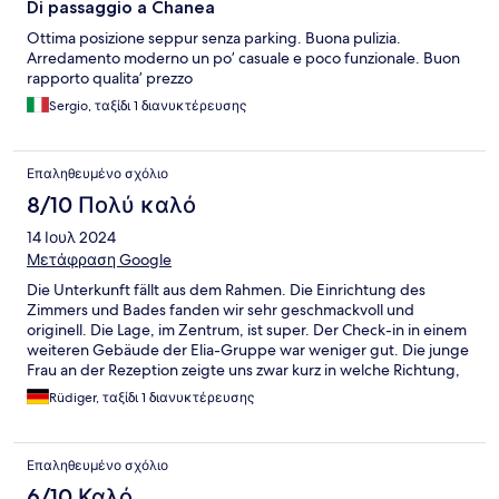
Di passaggio a Chanea
Ottima posizione seppur senza parking. Buona pulizia.
Arredamento moderno un po’ casuale e poco funzionale. Buon
rapporto qualita’ prezzo
Sergio, ταξίδι 1 διανυκτέρευσης
Επαληθευμένο σχόλιο
8/10 Πολύ καλό
14 Ιουλ 2024
Μετάφραση Google
Die Unterkunft fällt aus dem Rahmen. Die Einrichtung des
Zimmers und Bades fanden wir sehr geschmackvoll und
originell. Die Lage, im Zentrum, ist super. Der Check-in in einem
weiteren Gebäude der Elia-Gruppe war weniger gut. Die junge
Frau an der Rezeption zeigte uns zwar kurz in welche Richtung,
wir gehen mussten, aber da hätte ich mir eine Begleitung
Rüdiger, ταξίδι 1 διανυκτέρευσης
gewünscht (auch für Fragen des Zimmers, z.B. Safe und TV
betreffend).
Επαληθευμένο σχόλιο
6/10 Καλό