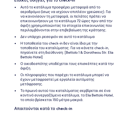
Ειδικές οδηγίες για το check-in
Αυτό το κατάλυμα προσφέρει μεταφορά από το
αεροδρόμιο (ίσως να ισχύουν επιπλέον χρεώσεις). Για
να κανονίσουν τη μεταφορά, οι πελάτες πρέπει να
επικοινωνήσουν με το κατάλυμα 72 ώρες πριν από την
άφιξη χρησιμοποιώντας τα στοιχεία επικοινωνίας που
περιλαμβάνονται στην επιβεβαίωση της κράτησης.
Δεν υπάρχει ρεσεψιόν σε αυτό το κατάλυμα
Η τοποθεσία του check-in δεν είναι ίδια με την
τοποθεσία του καταλύματος. Για να κάνετε check-in,
πηγαίνετε στη διεύθυνση: [Bettolo 1 & Dorotheou Str. Elia
Bettolo Hotel]
Ο οικοδεσπότης υποδέχεται τους επισκέπτες κατά την
άφιξη.
Οι πληροφορίες που παρέχει το κατάλυμα μπορεί να
έχουν μεταφραστεί με εργαλεία αυτόματης
μετάφρασης.
Το πρωινό αυτού του καταλύματος σερβίρεται σε ένα
κοντινό συνεργαζόμενο κατάλυμα, το Elia Bettolo Hotel,
το οποίο βρίσκεται 150 μέτρα μακριά.
Απαιτούνται κατά το check-in