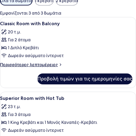
Όλα τα δωμάτια
1 κρεβάτι
2 κρεβάτια
φίλτρα
για
Εμφανίζονται 3 από 3 δωμάτια
τα
Προβολή
Classic Room with Balcony | Πουπ
6
Classic Room with Balcony
δωμάτια
όλων
20 τ.μ.
των
Για 2 άτομα
φωτογραφιών
για
1 Διπλό Κρεβάτι
Classic
Δωρεάν ασύρματο ίντερνετ
Room
Περισσότερες
Περισσότερες λεπτομέρειες
with
λεπτομέρειες
Balcony
για
Προβολή τιμών για τις ημερομηνίες σας
Classic
Room
with
Προβολή
Ένα υπνοδωμάτιο με ένα κρεβάτι, έ
11
Balcony
Superior Room with Hot Tub
όλων
23 τ.μ.
των
Για 3 άτομα
φωτογραφιών
για
1 King Κρεβάτι και 1 Μονός Καναπές-Κρεβάτι
Superior
Δωρεάν ασύρματο ίντερνετ