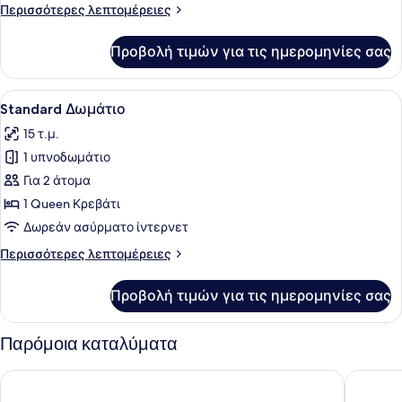
Room
Περισσότερες
Περισσότερες λεπτομέρειες
with
λεπτομέρειες
Hot
για
Προβολή τιμών για τις ημερομηνίες σας
Superior
Tub
Room
with
Προβολή
Ένα υπνοδωμάτιο με έναν τοίχο από
4
Hot
Standard Δωμάτιο
όλων
Tub
15 τ.μ.
των
1 υπνοδωμάτιο
φωτογραφιών
για
Για 2 άτομα
Standard
1 Queen Κρεβάτι
Δωμάτιο
Δωρεάν ασύρματο ίντερνετ
Περισσότερες
Περισσότερες λεπτομέρειες
λεπτομέρειες
για
Προβολή τιμών για τις ημερομηνίες σας
Standard
Δωμάτιο
Παρόμοια καταλύματα
Bozzali
Elia Bett