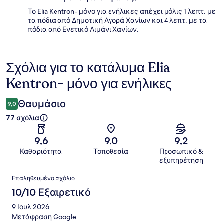
Το Elia Kentron- μόνο για ενήλικες απέχει μόλις 1 λεπτ. με
τα πόδια από Δημοτική Αγορά Χανίων και 4 λεπτ. με τα
πόδια από Ενετικό Λιμάνι Χανίων.
Σχόλια για το κατάλυμα Elia
Σχόλια
Kentron- μόνο για ενήλικες
Θαυμάσιο
9,0
77 σχόλια
9,6
9,0
9,2
Καθαριότητα
Τοποθεσία
Προσωπικό &
εξυπηρέτηση
Σχόλια
Επαληθευμένο σχόλιο
10/10 Εξαιρετικό
9 Ιουλ 2026
Μετάφραση Google