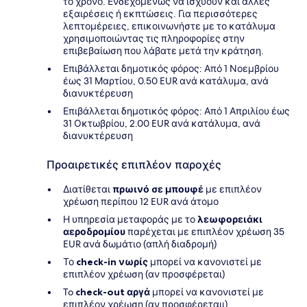
το χρόνο. Ενδεχομένως να ισχύουν και άλλες
εξαιρέσεις ή εκπτώσεις. Για περισσότερες
λεπτομέρειες, επικοινωνήστε με το κατάλυμα
χρησιμοποιώντας τις πληροφορίες στην
επιβεβαίωση που λάβατε μετά την κράτηση.
Επιβάλλεται δημοτικός φόρος: Από 1 Νοεμβρίου
έως 31 Μαρτίου, 0.50 EUR ανά κατάλυμα, ανά
διανυκτέρευση
Επιβάλλεται δημοτικός φόρος: Από 1 Απριλίου έως
31 Οκτωβρίου, 2.00 EUR ανά κατάλυμα, ανά
διανυκτέρευση
Προαιρετικές επιπλέον παροχές
Διατίθεται
πρωινό σε μπουφέ
με επιπλέον
χρέωση περίπου 12 EUR ανά άτομο
Η υπηρεσία μεταφοράς με το
λεωφορειάκι
αεροδρομίου
παρέχεται με επιπλέον χρέωση 35
EUR ανά δωμάτιο (απλή διαδρομή)
Το
check-in νωρίς
μπορεί να κανονιστεί με
επιπλέον χρέωση (αν προσφέρεται)
To
check-out αργά
μπορεί να κανονιστεί με
επιπλέον χρέωση (αν προσφέρεταιι)