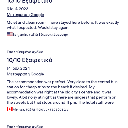
10/10 Εξαιρετικό
9 Ιουλ 2023
Μετάφραση Google
Quiet and clean room. I have stayed here before. It was exactly
what I expected. Would stay again.
Benjamin, ταξίδι 1 διανυκτέρευσης
Επαληθευμένο σχόλιο
10/10 Εξαιρετικό
14 Ιουλ 2024
Μετάφραση Google
The accommodation was perfect! Very close to the central bus
station for cheap trips to the beach if desired. My
accommodation was right at the old city’s centre and it was
lovely. A bit noisy at night as there are singers that perform on
the streets but that stops around 11 pm. The hotel staff were
always present and very accommodating and nice. Would highly
Melissa, ταξίδι 4 διανυκτερεύσεων
recommend!
Επαληθευμένο σχόλιο