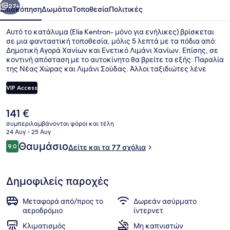
27+
Επισκόπηση
Δωμάτια
Τοποθεσία
Πολιτικές
Αυτό το κατάλυμα (Elia Kentron- μόνο για ενήλικες) βρίσκεται
σε μια φανταστική τοποθεσία, μόλις 5 λεπτά με τα πόδια από:
Δημοτική Αγορά Χανίων και Ενετικό Λιμάνι Χανίων. Επίσης, σε
κοντινή απόσταση με το αυτοκίνητο θα βρείτε τα εξής: Παραλία
της Νέας Χώρας και Λιμάνι Σούδας. Άλλοι ταξιδιώτες λένε
εξαιρετικά πράγματα για τη συνολική κατάσταση του
καταλύματος.
VIP Access
Η
141 €
Πουπουλένια παπλώματα, χρηματο
τρέχουσα
συμπεριλαμβάνονται φόροι και τέλη
τιμή
24 Αυγ - 25 Αυγ
είναι
Σχόλια
Θαυμάσιο
9,0
Δείτε και τα 77 σχόλια
141 €
9,0 στα 10
Δημοφιλείς παροχές
Μεταφορά από/προς το
Δωρεάν ασύρματο
αεροδρόμιο
ίντερνετ
Κλιματισμός
Μη καπνιστών