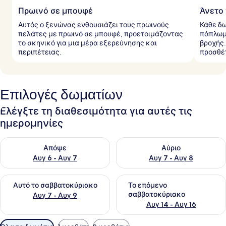
Πρωινό σε μπουφέ
Άνετο
Αυτός ο ξενώνας ενθουσιάζει τους πρωινούς
Κάθε δω
πελάτες με πρωινό σε μπουφέ, προετοιμάζοντας
πάπλωμ
το σκηνικό για μια μέρα εξερεύνησης και
βροχής.
περιπέτειας.
προσθέτ
Επιλογές δωματίων
Ελέγξτε τη διαθεσιμότητα για αυτές τις
ημερομηνίες
Έλεγχος διαθεσιμότητας για απόψε Αυγ 6 - Αυγ 7
Έλεγχος διαθεσιμότητας για 
Απόψε
Αύριο
Αυγ 6 - Αυγ 7
Αυγ 7 - Αυγ 8
Έλεγχος διαθεσιμότητας για αυτό το σαββατοκύριακο Αυγ 7
Έλεγχος διαθεσιμότητας για
Αυτό το σαββατοκύριακο
Το επόμενο
σαββατοκύριακο
Αυγ 7 - Αυγ 9
Αυγ 14 - Αυγ 16
Διαθέσιμα