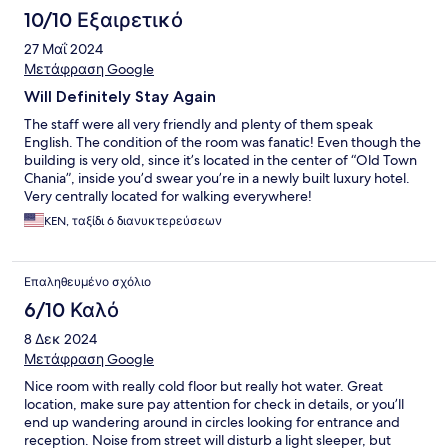
10/10 Εξαιρετικό
27 Μαΐ 2024
Μετάφραση Google
Will Definitely Stay Again
The staff were all very friendly and plenty of them speak
English. The condition of the room was fanatic! Even though the
building is very old, since it’s located in the center of “Old Town
Chania”, inside you’d swear you’re in a newly built luxury hotel.
Very centrally located for walking everywhere!
KEN, ταξίδι 6 διανυκτερεύσεων
Επαληθευμένο σχόλιο
6/10 Καλό
8 Δεκ 2024
Μετάφραση Google
Nice room with really cold floor but really hot water. Great
location, make sure pay attention for check in details, or you’ll
end up wandering around in circles looking for entrance and
reception. Noise from street will disturb a light sleeper, but