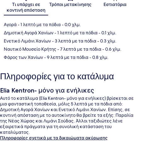
Χάρτης
Τι υπάρχει σε
Τρόποι μετακίνησης
Εστιατόρια
κοντινή απόσταση
Αγορά
- 1 λεπτό με τα πόδια
- 0.0 χλμ.
Δημοτική Αγορά Χανίων
- 1 λεπτό με τα πόδια
- 0.1 χλμ.
Ενετικό Λιμάνι Χανίων
- 3 λεπτά με τα πόδια
- 0.3 χλμ.
Ναυτικό Μουσείο Κρήτης
- 7 λεπτά με τα πόδια
- 0.6 χλμ.
Φάρος των Χανίων
- 9 λεπτά με τα πόδια
- 0.8 χλμ.
Πληροφορίες για το κατάλυμα
Elia Kentron- μόνο για ενήλικες
Αυτό το κατάλυμα (Elia Kentron- μόνο για ενήλικες) βρίσκεται σε
μια φανταστική τοποθεσία, μόλις 5 λεπτά με τα πόδια από:
Δημοτική Αγορά Χανίων και Ενετικό Λιμάνι Χανίων. Επίσης, σε
κοντινή απόσταση με το αυτοκίνητο θα βρείτε τα εξής: Παραλία
της Νέας Χώρας και Λιμάνι Σούδας. Άλλοι ταξιδιώτες λένε
εξαιρετικά πράγματα για τη συνολική κατάσταση του
καταλύματος.
Πληροφορίες σχετικά με τα δικαιώματα ακύρωσης