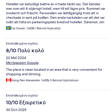
Hotellet var betydligt bättre än vi hade tänkt oss. Det kändes
mer som ett 4-stjärnigt hotell, men till ett lägre pris. Rummet var
modernt och fräscht. Personalen var lättillgänglig trots att vi
checkade in sent på kvällen. Den enda nackdelen var att det var
svårt att hitta en parkeringsplats bredvid hotellet. Däremot, om
man väntar en stund, blir det så småningom lediga platser. Vi
Cai Owain, ταξίδι 1 διανυκτέρευσης
bokade bara en natt efter ett sent flyg, men vi skulle definitivt
boka hotellet igen!
Επαληθευμένο σχόλιο
8/10 Πολύ καλό
22 Μαΐ 2024
Μετάφραση Google
The place is clean located in an area that is very convenient for
shopping and dinning.
Hsing Gen Alexander, ταξίδι 3 διανυκτερεύσεων
Επαληθευμένο σχόλιο
10/10 Εξαιρετικό
30 Σεπ 2025