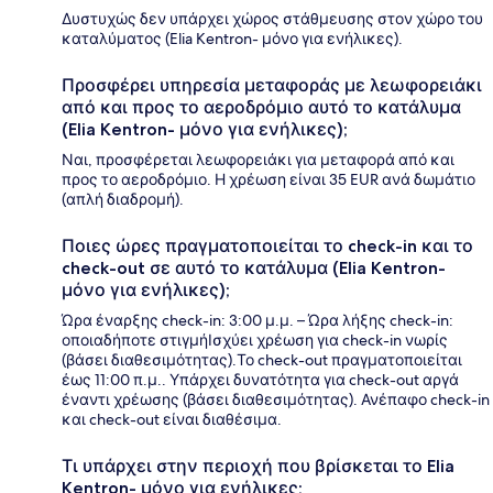
Δυστυχώς δεν υπάρχει χώρος στάθμευσης στον χώρο του
καταλύματος (Elia Kentron- μόνο για ενήλικες).
Προσφέρει υπηρεσία μεταφοράς με λεωφορειάκι
από και προς το αεροδρόμιο αυτό το κατάλυμα
(Elia Kentron- μόνο για ενήλικες);
Ναι, προσφέρεται λεωφορειάκι για μεταφορά από και
προς το αεροδρόμιο. Η χρέωση είναι 35 EUR ανά δωμάτιο
(απλή διαδρομή).
Ποιες ώρες πραγματοποιείται το check-in και το
check-out σε αυτό το κατάλυμα (Elia Kentron-
μόνο για ενήλικες);
Ώρα έναρξης check-in: 3:00 μ.μ. – Ώρα λήξης check-in:
οποιαδήποτε στιγμήΙσχύει χρέωση για check-in νωρίς
(βάσει διαθεσιμότητας).Το check-out πραγματοποιείται
έως 11:00 π.μ.. Υπάρχει δυνατότητα για check-out αργά
έναντι χρέωσης (βάσει διαθεσιμότητας). Ανέπαφο check-in
και check-out είναι διαθέσιμα.
Τι υπάρχει στην περιοχή που βρίσκεται το Elia
Kentron- μόνο για ενήλικες;