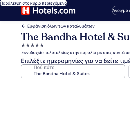
Παράλειψη στο κύριο περιεχόμενο
Άνοιγμα
Εμφάνιση όλων των καταλυμάτων
The Bandha Hotel & Su
Κατάλυμα
με
Ξενοδοχείο πολυτελείας στην παραλία με σπα, κοντά σ
5.0
Επιλέξτε ημερομηνίες για να δείτε τιμ
αστέρια
Πού πάτε;
Συλλογή
φωτογραφιών
για
The
Bandha
Hotel