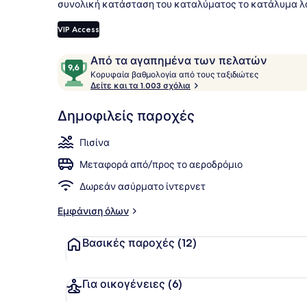
συνολική κατάσταση του καταλύματος το κατάλυμα λα
VIP Access
2 εξωτερικέ
Σχόλια
9,6
Από τα αγαπημένα των πελατών
Κ
στα
Κορυφαία βαθμολογία από τους ταξιδιώτες
ο
Δείτε και τα 1.003 σχόλια
10,
ρ
Από
υ
Δημοφιλείς παροχές
τα
φ
αγαπημένα
α
Πισίνα
των
ί
α
πελατών
Μεταφορά από/προς το αεροδρόμιο
β
Δωρεάν ασύρματο ίντερνετ
α
θ
Εμφάνιση όλων
μ
ο
Βασικές παροχές
(12)
λ
ο
γ
ί
Για οικογένειες
(6)
α