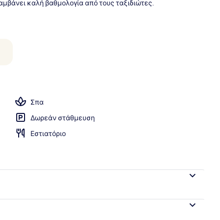
μβάνει καλή βαθμολογία από τους ταξιδιώτες.
ς πισίνες, ομπρέλες πισίνας, ξαπλώστρες
Σπα
Δωρεάν στάθμευση
Εστιατόριο