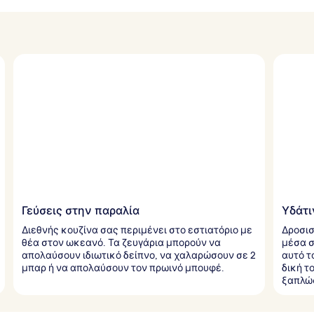
Γεύσεις στην παραλία
Υδάτι
Διεθνής κουζίνα σας περιμένει στο εστιατόριο με
Δροσισ
θέα στον ωκεανό. Τα ζευγάρια μπορούν να
μέσα σ
απολαύσουν ιδιωτικό δείπνο, να χαλαρώσουν σε 2
αυτό τ
μπαρ ή να απολαύσουν τον πρωινό μπουφέ.
δική τ
ξαπλώσ