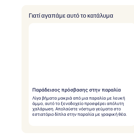
α
π
Γιατί αγαπάμε αυτό το κατάλυμα
ό
τ
ο
υ
ς
τ
α
ξ
ι
δ
ι
ώ
Παράδεισος πρόσβασης στην παραλία
τ
ε
Λίγα βήματα μακριά από μια παραλία με λευκή
ς
άμμο, αυτό το ξενοδοχείο προσφέρει απόλυτη
χαλάρωση. Απολαύστε νόστιμα γεύματα στο
εστιατόριο δίπλα στην παραλία με γραφική θέα.