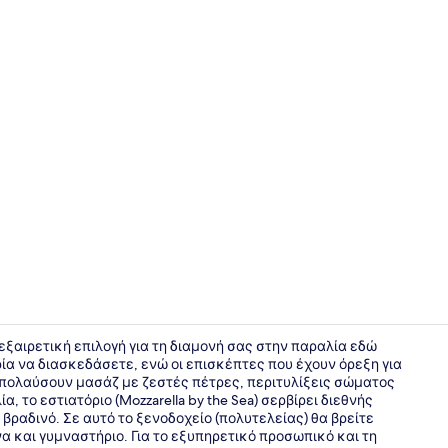
Εξωτερικοί
α εξαιρετική επιλογή για τη διαμονή σας στην παραλία εδώ
ιρία να διασκεδάσετε, ενώ οι επισκέπτες που έχουν όρεξη για
απολαύσουν μασάζ με ζεστές πέτρες, περιτυλίξεις σώματος
Διοργάνωση
το εστιατόριο (Mozzarella by the Sea) σερβίρει διεθνής
 βραδινό. Σε αυτό το ξενοδοχείο (πολυτελείας) θα βρείτε
α και γυμναστήριο. Για το εξυπηρετικό προσωπικό και τη