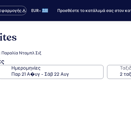
•
 εφαρμογής
EUR
Προσθέστε το κατάλυμά σας στον κα
ites
ε Παραλία Νταμπλ Σιξ
ές
Ημερομηνίες
Ταξι