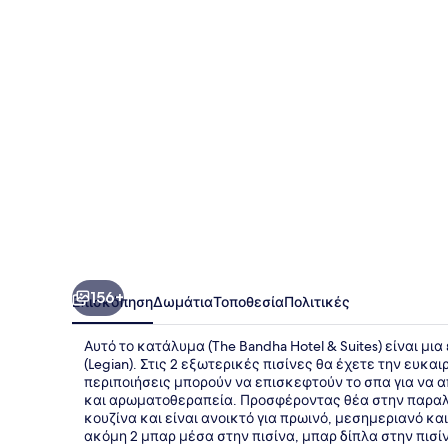
&
Suites
156+
Επισκόπηση
Δωμάτια
Τοποθεσία
Πολιτικές
Αυτό το κατάλυμα (The Bandha Hotel & Suites) είναι μι
(Legian). Στις 2 εξωτερικές πισίνες θα έχετε την ευκα
περιποιήσεις μπορούν να επισκεφτούν το σπα για να 
και αρωματοθεραπεία. Προσφέροντας θέα στην παραλία, 
κουζίνα και είναι ανοικτό για πρωινό, μεσημεριανό και
ακόμη 2 μπαρ μέσα στην πισίνα, μπαρ δίπλα στην πισίν