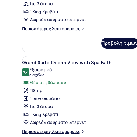
Στούντιο-
Για 3 άτομα
Σουίτα,
1 King Κρεβάτι
1
Δωρεάν ασύρματο ίντερνετ
King
Κρεβάτι
Περισσότερες
Περισσότερες λεπτομέρειες
λεπτομέρειες
(with
για
Spa
Προβολή τιμώ
Deluxe
Bath)
Στούντιο-
Σουίτα,
Προβολή
Ένα ευρύχωρο δωμάτιο ξενοδ
20
1
Grand Suite Ocean View with Spa Bath
όλων
King
Εξαιρετικό
Κρεβάτι
των
9,6
9,6 στα 10
(5
5 σχόλια
(with
φωτογραφιών
σχόλια)
Θέα στη θάλασσα
Spa
για
Bath)
118 τ.μ.
Grand
1 υπνοδωμάτιο
Suite
Για 3 άτομα
Ocean
1 King Κρεβάτι
View
with
Δωρεάν ασύρματο ίντερνετ
Spa
Περισσότερες
Περισσότερες λεπτομέρειες
Bath
λεπτομέρειες