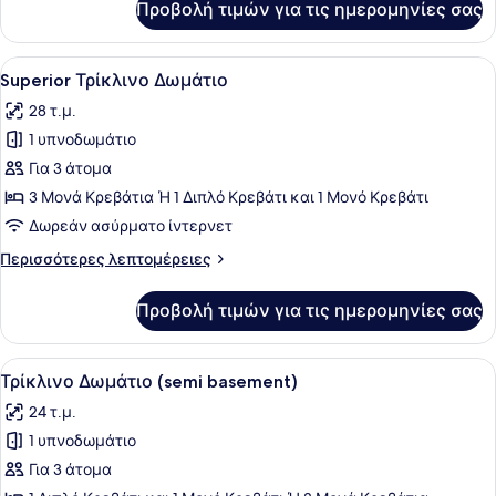
Προβολή τιμών για τις ημερομηνίες σας
Superior
Double
Room
Προβολή
Ένα δωμάτιο ξενοδοχείου με ένα με
7
Sea
Superior Τρίκλινο Δωμάτιο
όλων
View
28 τ.μ.
των
1 υπνοδωμάτιο
φωτογραφιών
για
Για 3 άτομα
Superior
3 Μονά Κρεβάτια Ή 1 Διπλό Κρεβάτι και 1 Μονό Κρεβάτι
Τρίκλινο
Δωρεάν ασύρματο ίντερνετ
Δωμάτιο
Περισσότερες
Περισσότερες λεπτομέρειες
λεπτομέρειες
για
Προβολή τιμών για τις ημερομηνίες σας
Superior
Τρίκλινο
Δωμάτιο
Προβολή
Τρίκλινο Δωμάτιο (semi basement) 
7
Τρίκλινο Δωμάτιο (semi basement)
όλων
24 τ.μ.
των
1 υπνοδωμάτιο
φωτογραφιών
για
Για 3 άτομα