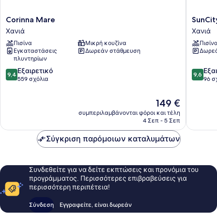
Corinna
SunCity
Corinna Mare
SunCit
Mare
Hotel
Χανιά
Χανιά
Χανιά
Χανιά
Πισίνα
Μικρή κουζίνα
Πισίν
Εγκαταστάσεις
Δωρεάν στάθμευση
Δωρεά
πλυντηρίων
9.4
9.6
Εξαιρετικό
Εξα
9,4
9,6
στα
στα
559 σχόλια
96 σ
10,
10,
Εξαιρετικό,
Εξαιρετ
Η
149 €
559
96
τιμή
συμπεριλαμβάνονται φόροι και τέλη
σχόλια
σχόλια
είναι
4 Σεπ - 5 Σεπ
149 €
Σύγκριση παρόμοιων καταλυμάτων
Συνδεθείτε για να δείτε εκπτώσεις και προνόμια του
προγράμματος. Περισσότερες επιβραβεύσεις για
περισσότερη περιπέτεια!
Σύνδεση
Εγγραφείτε, είναι δωρεάν