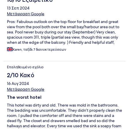
13 Σεπ 2024
Μετάφραση Google
Pros: Fabulous outlook on the top floor for breakfast and great
view from the pool both over the small bay/harbour area out to
sea. Pool never busy during our stay (September) Very clean,
spacious room 311, triple (partial sea view, though this was only
when at the edge of the balcony. ) Friendly and helpful staff,
happy to pre-book taxi or help arrange excursions. Very handy
Karen, ταξίδι 7 διανυκτερεύσεων
for the very frequent local bus. (Tickets are cheaper from the
little kiosk or mini market on the way to Kalamaki bus stop. Buy in
bulk and go to the closer bus stop if strolling really isn't your
Επαληθευμένο σχόλιο
thing.) Very quiet overnight. Air con worked well, around 33c
outside, room kept at 23 was very comfortable and the air con
2/10 Κακό
was quiet. (It was noiser if trying to get to 16c but that was
16 Αυγ 2024
impossibly cool and not comfortable to live in!) Small selection of
restaurants nearby. Easy walk this beach. Cons: it's on the coast
Μετάφραση Google
road so there's a measure of traffic noise at the pool. Breakfast
The worst hotel
was basic, ample but well short of amazing. (Ham and orange
drink of low quality, not sure if the bacon was real, plenty of egg
This hotel was dirty and old. There was mold in the bathrooms.
and cake options) It's 3 miles outside Chania centre, this might
The bedding was uncomfortable. They didn’t properly clean the
not suit everyone. Summary, I'd come again.
room. I pulled the comforter off and there were stains and a
dead fly. The closet and drawers smelled bad and so did the
hallways and elevator. Every time we used the sink a soapy foam