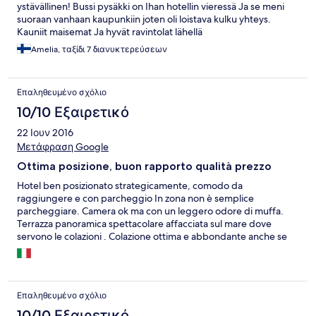
ystävällinen! Bussi pysäkki on Ihan hotellin vieressä Ja se meni
suoraan vanhaan kaupunkiin joten oli loistava kulku yhteys.
Kauniit maisemat Ja hyvät ravintolat lähellä
Amelia, ταξίδι 7 διανυκτερεύσεων
Επαληθευμένο σχόλιο
10/10 Εξαιρετικό
22 Ιουν 2016
Μετάφραση Google
Ottima posizione, buon rapporto qualità prezzo
Hotel ben posizionato strategicamente, comodo da
raggiungere e con parcheggio In zona non è semplice
parcheggiare. Camera ok ma con un leggero odore di muffa.
Terrazza panoramica spettacolare affacciata sul mare dove
servono le colazioni . Colazione ottima e abbondante anche se
poca scelta con le bevande calde. Non chiedere cappuccino
extra perchè lo paghi 4 euro. Reception gentile e collaborativa.
Επαληθευμένο σχόλιο
10/10 Εξαιρετικό