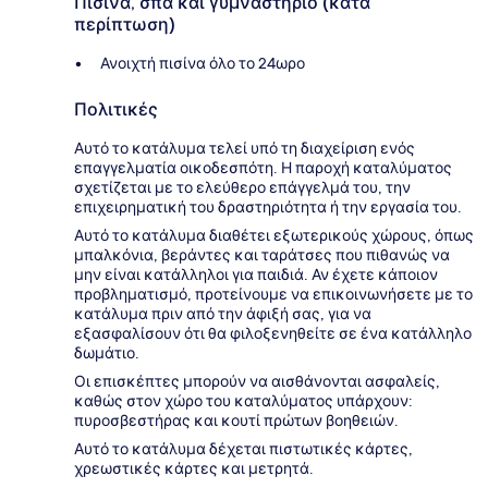
Πισίνα, σπα και γυμναστήριο (κατά
περίπτωση)
Ανοιχτή πισίνα όλο το 24ωρο
Πολιτικές
Αυτό το κατάλυμα τελεί υπό τη διαχείριση ενός
επαγγελματία οικοδεσπότη. Η παροχή καταλύματος
σχετίζεται με το ελεύθερο επάγγελμά του, την
επιχειρηματική του δραστηριότητα ή την εργασία του.
Αυτό το κατάλυμα διαθέτει εξωτερικούς χώρους, όπως
μπαλκόνια, βεράντες και ταράτσες που πιθανώς να
μην είναι κατάλληλοι για παιδιά. Αν έχετε κάποιον
προβληματισμό, προτείνουμε να επικοινωνήσετε με το
κατάλυμα πριν από την άφιξή σας, για να
εξασφαλίσουν ότι θα φιλοξενηθείτε σε ένα κατάλληλο
δωμάτιο.
Οι επισκέπτες μπορούν να αισθάνονται ασφαλείς,
καθώς στον χώρο του καταλύματος υπάρχουν:
πυροσβεστήρας και κουτί πρώτων βοηθειών.
Αυτό το κατάλυμα δέχεται πιστωτικές κάρτες,
χρεωστικές κάρτες και μετρητά.