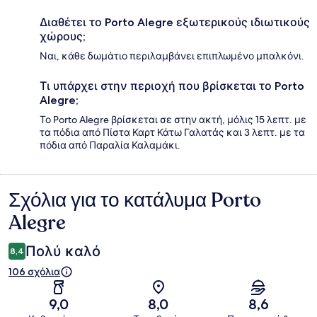
Διαθέτει το Porto Alegre εξωτερικούς ιδιωτικούς
χώρους;
Ναι, κάθε δωμάτιο περιλαμβάνει επιπλωμένο μπαλκόνι.
Τι υπάρχει στην περιοχή που βρίσκεται το Porto
Alegre;
Το Porto Alegre βρίσκεται σε στην ακτή, μόλις 15 λεπτ. με
τα πόδια από Πίστα Καρτ Κάτω Γαλατάς και 3 λεπτ. με τα
πόδια από Παραλία Καλαμάκι.
Σχόλια για το κατάλυμα Porto
Σχόλια
Alegre
Πολύ καλό
8,4
106 σχόλια
9,0
8,0
8,6