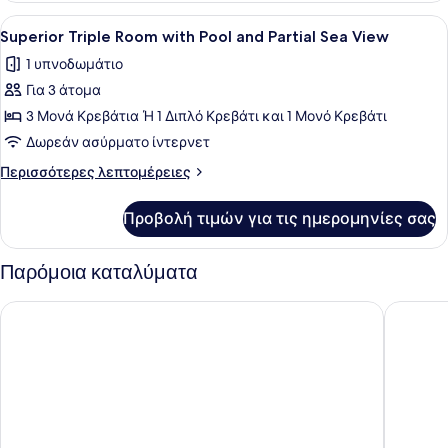
and
Room
Προβολή
Ένα δωμάτιο ξενοδοχείου με δύο κρ
Partial
5
with
Superior Triple Room with Pool and Partial Sea View
όλων
Pool
Sea
1 υπνοδωμάτιο
and
των
View
Partial
Για 3 άτομα
φωτογραφιών
Sea
για
3 Μονά Κρεβάτια Ή 1 Διπλό Κρεβάτι και 1 Μονό Κρεβάτι
View
Superior
Δωρεάν ασύρματο ίντερνετ
Triple
Περισσότερες
Περισσότερες λεπτομέρειες
Room
λεπτομέρειες
with
για
Προβολή τιμών για τις ημερομηνίες σας
Superior
Pool
Triple
and
Room
Παρόμοια καταλύματα
Partial
with
Pool
Sea
Corinna Mare
SunCity 
and
View
Partial
Sea
View