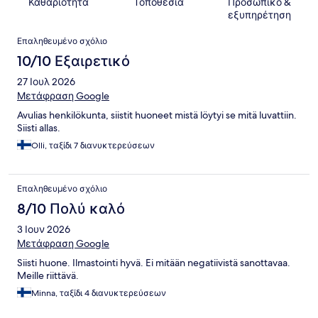
Καθαριότητα
Τοποθεσία
Προσωπικό &
εξυπηρέτηση
Σχόλια
Επαληθευμένο σχόλιο
10/10 Εξαιρετικό
27 Ιουλ 2026
Μετάφραση Google
Avulias henkilökunta, siistit huoneet mistä löytyi se mitä luvattiin.
Siisti allas.
Olli, ταξίδι 7 διανυκτερεύσεων
Επαληθευμένο σχόλιο
8/10 Πολύ καλό
3 Ιουν 2026
Μετάφραση Google
Siisti huone. Ilmastointi hyvä. Ei mitään negatiivistä sanottavaa.
Meille riittävä.
Minna, ταξίδι 4 διανυκτερεύσεων