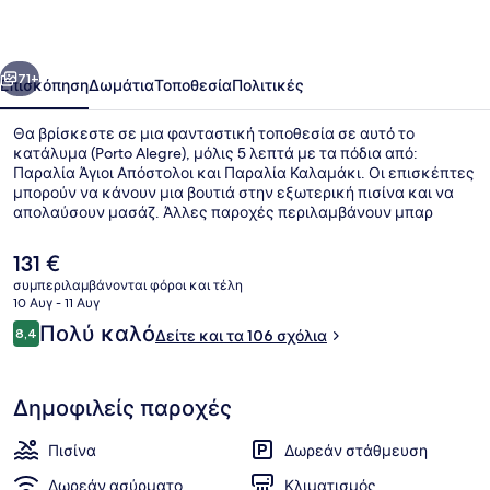
οηγούμενο
Επόμενο
71+
Επισκόπηση
Δωμάτια
Τοποθεσία
Πολιτικές
Θα βρίσκεστε σε μια φανταστική τοποθεσία σε αυτό το
κατάλυμα (Porto Alegre), μόλις 5 λεπτά με τα πόδια από:
Παραλία Άγιοι Απόστολοι και Παραλία Καλαμάκι. Οι επισκέπτες
μπορούν να κάνουν μια βουτιά στην εξωτερική πισίνα και να
απολαύσουν μασάζ. Άλλες παροχές περιλαμβάνουν μπαρ
δίπλα στην πισίνα, πισίνα για παιδιά και μπαρ με σνακ/
ντελικατέσεν.
Η
131 €
τρέχουσα
συμπεριλαμβάνονται φόροι και τέλη
τιμή
10 Αυγ - 11 Αυγ
Superior Double Room with Pool and 
είναι
Σχόλια
Πολύ καλό
8,4
Δείτε και τα 106 σχόλια
131 €
8,4 στα 10
Δημοφιλείς παροχές
Πισίνα
Δωρεάν στάθμευση
Δωρεάν ασύρματο
Κλιματισμός