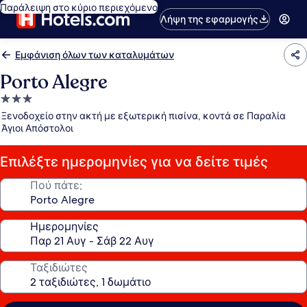
Παράλειψη στο κύριο περιεχόμενο
Λήψη της εφαρμογής
Εμφάνιση όλων των καταλυμάτων
Porto Alegre
Κατάλυμα
με
Ξενοδοχείο στην ακτή με εξωτερική πισίνα, κοντά σε Παραλία
3.0
Άγιοι Απόστολοι
αστέρια
Επιλέξτε ημερομηνίες για να δείτε τιμές
Πού πάτε;
Ημερομηνίες
Ταξιδιώτες