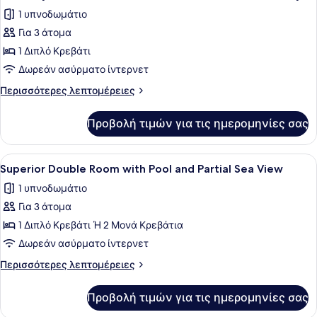
όλων
στη
1 υπνοδωμάτιο
Θάλασσα
των
Για 3 άτομα
φωτογραφιών
για
1 Διπλό Κρεβάτι
Economy
Δωρεάν ασύρματο ίντερνετ
Double
Περισσότερες
Περισσότερες λεπτομέρειες
Room,
λεπτομέρειες
Semi-
για
Προβολή τιμών για τις ημερομηνίες σας
Economy
Basement
Double
without
Room,
Προβολή
Ένα δωμάτιο ξενοδοχείου με ένα κρ
Balcony
5
Semi-
Superior Double Room with Pool and Partial Sea View
όλων
Basement
1 υπνοδωμάτιο
without
των
Balcony
Για 3 άτομα
φωτογραφιών
για
1 Διπλό Κρεβάτι Ή 2 Μονά Κρεβάτια
Superior
Δωρεάν ασύρματο ίντερνετ
Double
Περισσότερες
Περισσότερες λεπτομέρειες
Room
λεπτομέρειες
with
για
Προβολή τιμών για τις ημερομηνίες σας
Superior
Pool
Double