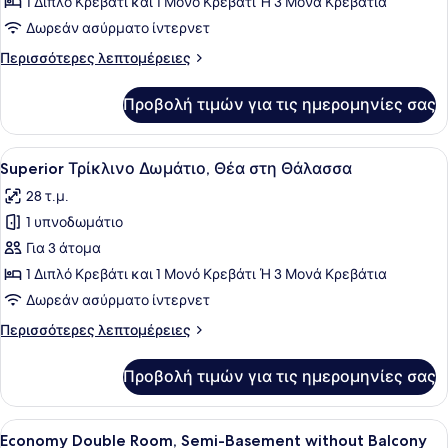
Τρίκλινο
1 Διπλό Κρεβάτι και 1 Μονό Κρεβάτι Ή 3 Μονά Κρεβάτια
Δωμάτιο
Δωρεάν ασύρματο ίντερνετ
(semi
Περισσότερες
Περισσότερες λεπτομέρειες
basement)
λεπτομέρειες
για
Προβολή τιμών για τις ημερομηνίες σας
Τρίκλινο
Δωμάτιο
(semi
Προβολή
Ένα δωμάτιο ξενοδοχείου με ένα κρ
10
basement)
Superior Τρίκλινο Δωμάτιο, Θέα στη Θάλασσα
όλων
28 τ.μ.
των
1 υπνοδωμάτιο
φωτογραφιών
για
Για 3 άτομα
Superior
1 Διπλό Κρεβάτι και 1 Μονό Κρεβάτι Ή 3 Μονά Κρεβάτια
Τρίκλινο
Δωρεάν ασύρματο ίντερνετ
Δωμάτιο,
Περισσότερες
Περισσότερες λεπτομέρειες
Θέα
λεπτομέρειες
στη
για
Προβολή τιμών για τις ημερομηνίες σας
Superior
Θάλασσα
Τρίκλινο
Δωμάτιο,
Προβολή
Ένα δωμάτιο ξενοδοχείου με ένα κρ
4
Θέα
Economy Double Room, Semi-Basement without Balcony