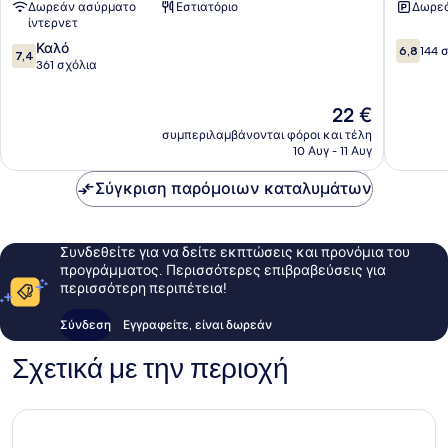
Δωρεάν ασύρματο
Εστιατόριο
Δωρεά
Chang
Chang
ίντερνετ
7.4
6.8
Καλό
6,8
144 
7,4
στα
στα
361 σχόλια
10,
10,
Καλό,
144
Η
22 €
361
σχόλια
τιμή
συμπεριλαμβάνονται φόροι και τέλη
σχόλια
είναι
10 Αυγ - 11 Αυγ
22 €
Σύγκριση παρόμοιων καταλυμάτων
Συνδεθείτε για να δείτε εκπτώσεις και προνόμια του
προγράμματος. Περισσότερες επιβραβεύσεις για
περισσότερη περιπέτεια!
Σύνδεση
Εγγραφείτε, είναι δωρεάν
Σχετικά με την περιοχή