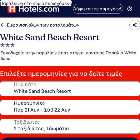
Παράλειψη στο κύριο περιεχόμενο
Λήψη της εφαρμογής
Εμφάνιση όλων των καταλυμάτων
White Sand Beach Resort
Κατάλυμα
με
Ξενοδοχείο στην παραλία με εστιατόριο, κοντά σε Παραλία White
3.0
Sand
αστέρια
Επιλέξτε ημερομηνίες για να δείτε τιμές
Πού πάτε;
Ημερομηνίες
Ταξιδιώτες