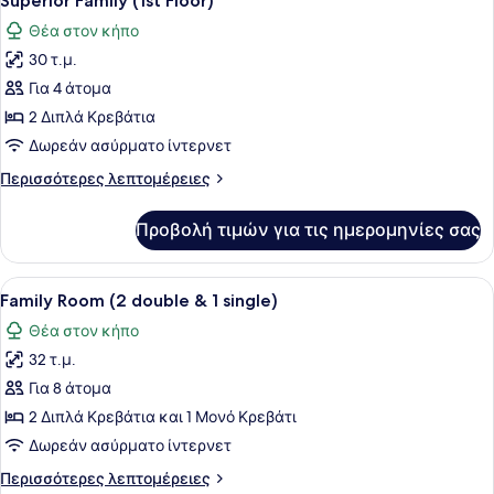
Superior Family (1st Floor)
όλων
beds)
Θέα στον κήπο
των
30 τ.μ.
φωτογραφιών
για
Για 4 άτομα
Superior
2 Διπλά Κρεβάτια
Family
Δωρεάν ασύρματο ίντερνετ
(1st
Περισσότερες
Περισσότερες λεπτομέρειες
Floor)
λεπτομέρειες
για
Προβολή τιμών για τις ημερομηνίες σας
Superior
Family
(1st
Προβολή
Ένα δωμάτιο ξενοδοχείου με δύο κρ
15
Floor)
Family Room (2 double & 1 single)
όλων
Θέα στον κήπο
των
32 τ.μ.
φωτογραφιών
για
Για 8 άτομα
Family
2 Διπλά Κρεβάτια και 1 Μονό Κρεβάτι
Room
Δωρεάν ασύρματο ίντερνετ
(2
Περισσότερες
Περισσότερες λεπτομέρειες
double