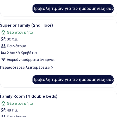
λεπτομέρειες
&
για
Προβολή τιμών για τις ημερομηνίες σας
Family
1
Room
single)
(2
Προβολή
Ένα δωμάτιο ξενοδοχείου με τηλεό
12
double
Superior Family (2nd Floor)
όλων
&
Θέα στον κήπο
1
των
single)
30 τ.μ.
φωτογραφιών
για
Για 6 άτομα
Superior
2 Διπλά Κρεβάτια
Family
Δωρεάν ασύρματο ίντερνετ
(2nd
Περισσότερες
Περισσότερες λεπτομέρειες
Floor)
λεπτομέρειες
για
Προβολή τιμών για τις ημερομηνίες σας
Superior
Family
(2nd
Προβολή
Ένα δωμάτιο με επικλινή οροφή, δύ
8
Floor)
Family Room (4 double beds)
όλων
Θέα στον κήπο
των
48 τ.μ.
φωτογραφιών