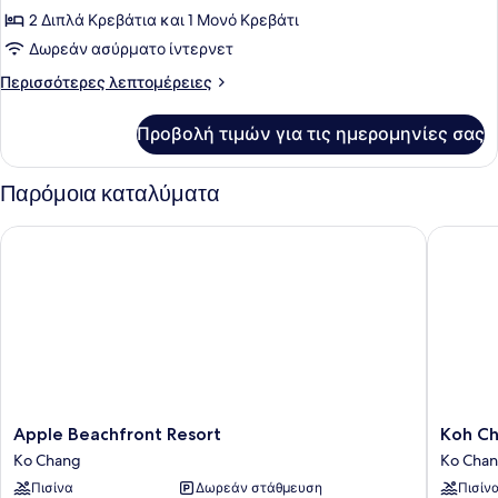
2 Διπλά Κρεβάτια και 1 Μονό Κρεβάτι
φωτογραφιών
για
Δωρεάν ασύρματο ίντερνετ
Family
Περισσότερες
Περισσότερες λεπτομέρειες
Room
λεπτομέρειες
για
(2
Προβολή τιμών για τις ημερομηνίες σας
Family
double
Room
&
(2
Παρόμοια καταλύματα
1
double
&
single)
Apple Beachfront Resort
Koh Cha
1
single)
Apple
Koh
Apple Beachfront Resort
Koh Ch
Beachfront
Chang
Ko Chang
Ko Cha
Resort
Resort
Πισίνα
Δωρεάν στάθμευση
Πισίν
Ko
Ko