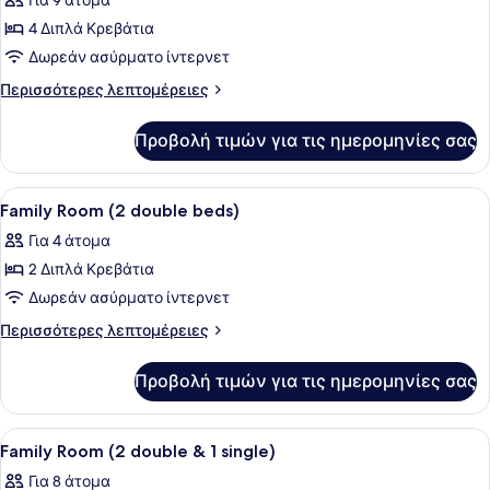
για
Για 9 άτομα
Family
4 Διπλά Κρεβάτια
Room
Δωρεάν ασύρματο ίντερνετ
(4
Περισσότερες
Περισσότερες λεπτομέρειες
double
λεπτομέρειες
beds)
για
Προβολή τιμών για τις ημερομηνίες σας
Family
Room
(4
Προβολή
Ένα δωμάτιο ξενοδοχείου με δύο κρ
2
double
Family Room (2 double beds)
όλων
beds)
Για 4 άτομα
των
2 Διπλά Κρεβάτια
φωτογραφιών
για
Δωρεάν ασύρματο ίντερνετ
Family
Περισσότερες
Περισσότερες λεπτομέρειες
Room
λεπτομέρειες
για
(2
Προβολή τιμών για τις ημερομηνίες σας
Family
double
Room
beds)
(2
Προβολή
Ένα δωμάτιο ξενοδοχείου με δύο κρ
10
double
Family Room (2 double & 1 single)
όλων
beds)
Για 8 άτομα
των