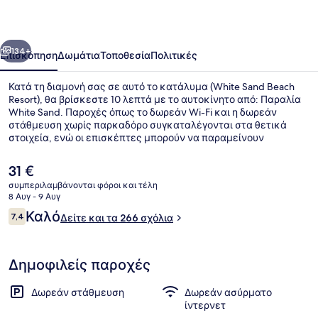
Resort
οηγούμενο
Επόμενο
134+
Επισκόπηση
Δωμάτια
Τοποθεσία
Πολιτικές
Κατά τη διαμονή σας σε αυτό το κατάλυμα (White Sand Beach
Resort), θα βρίσκεστε 10 λεπτά με το αυτοκίνητο από: Παραλία
White Sand. Παροχές όπως το δωρεάν Wi-Fi και η δωρεάν
στάθμευση χωρίς παρκαδόρο συγκαταλέγονται στα θετικά
στοιχεία, ενώ οι επισκέπτες μπορούν να παραμείνουν
δραστήριοι επιλέγοντας αυτόνομη κατάδυση στον χώρο του
καταλύματος. Άλλοι ταξιδιώτες λένε εξαιρετικά πράγματα για
Η
31 €
το εξυπηρετικό προσωπικό.
τρέχουσα
συμπεριλαμβάνονται φόροι και τέλη
τιμή
8 Αυγ - 9 Αυγ
Θέα από το κατάλυμα
είναι
Σχόλια
Καλό
7,4
Δείτε και τα 266 σχόλια
31 €
7,4 στα 10
Δημοφιλείς παροχές
Δωρεάν στάθμευση
Δωρεάν ασύρματο
ίντερνετ