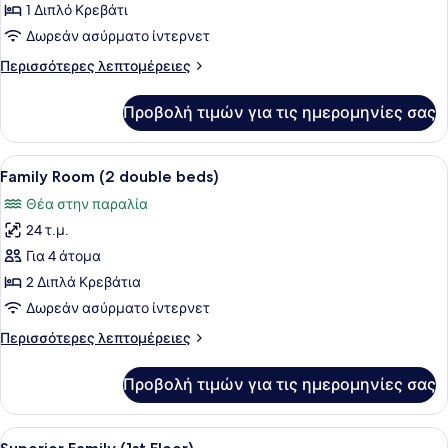
Garden
1 Διπλό Κρεβάτι
View
Δωρεάν ασύρματο ίντερνετ
Περισσότερες
Περισσότερες λεπτομέρειες
λεπτομέρειες
για
Προβολή τιμών για τις ημερομηνίες σας
Deluxe
Garden
View
Προβολή
Ένα δωμάτιο ξενοδοχείου με δύο κρ
6
Family Room (2 double beds)
όλων
Θέα στην παραλία
των
24 τ.μ.
φωτογραφιών
για
Για 4 άτομα
Family
2 Διπλά Κρεβάτια
Room
Δωρεάν ασύρματο ίντερνετ
(2
Περισσότερες
Περισσότερες λεπτομέρειες
double
λεπτομέρειες
beds)
για
Προβολή τιμών για τις ημερομηνίες σας
Family
Room
(2
Προβολή
Μίνι μπαρ, χρηματοκιβώτιο στο δωμ
7
double