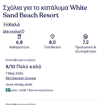
Σχόλια για το κατάλυμα White
Σχόλια
Sand Beach Resort
Καλό
7,4
266 σχόλια
6,8
8,0
7,2
Καθαριότητα
Τοποθεσία
Προσωπικό &
εξυπηρέτηση
Σχόλια
Επαληθευμένο σχόλιο
8/10 Πολύ καλό
7 Μαρ 2026
Μετάφραση Google
Ja en otrolig utsikt
peter, ταξίδι 7 διανυκτερεύσεων
Επαληθευμένο σχόλιο