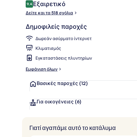
Σχόλια
Εξαιρετικό
9,4
9,4 στα 10
Βόλτα με β
Δείτε και τα 518 σχόλια
Δημοφιλείς παροχές
Δωρεάν ασύρματο ίντερνετ
Κλιματισμός
Εγκαταστάσεις πλυντηρίων
Εμφάνιση όλων
Βασικές παροχές
(12)
Για οικογένειες
(6)
Γιατί αγαπάμε αυτό το κατάλυμα