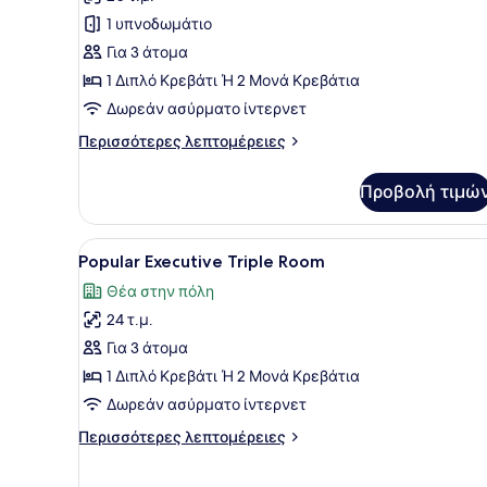
Popular
1 υπνοδωμάτιο
Executive
Για 3 άτομα
Room
1 Διπλό Κρεβάτι Ή 2 Μονά Κρεβάτια
Δωρεάν ασύρματο ίντερνετ
Περισσότερες
Περισσότερες λεπτομέρειες
λεπτομέρειες
για
Προβολή τιμώ
Popular
Executive
Room
Προβολή
Ένα σύγχρονο δωμάτιο ξενοδ
9
Popular Executive Triple Room
όλων
Θέα στην πόλη
των
24 τ.μ.
φωτογραφιών
για
Για 3 άτομα
Popular
1 Διπλό Κρεβάτι Ή 2 Μονά Κρεβάτια
Executive
Δωρεάν ασύρματο ίντερνετ
Triple
Περισσότερες
Περισσότερες λεπτομέρειες
Room
λεπτομέρειες
για