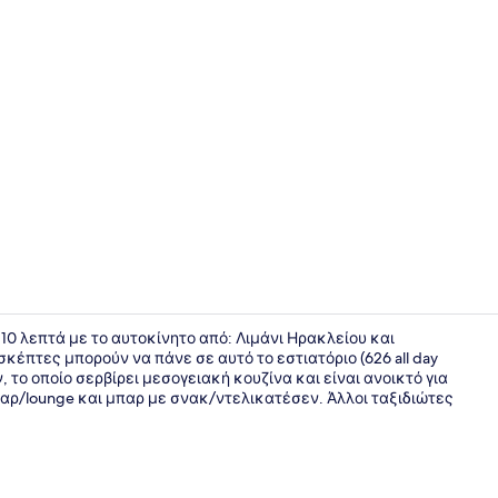
2 εστιατόρι
 10 λεπτά με το αυτοκίνητο από: Λιμάνι Ηρακλείου και
σκέπτες μπορούν να πάνε σε αυτό το εστιατόριο (626 all day
ν, το οποίο σερβίρει μεσογειακή κουζίνα και είναι ανοικτό για
Παραλία
παρ/lounge και μπαρ με σνακ/ντελικατέσεν. Άλλοι ταξιδιώτες