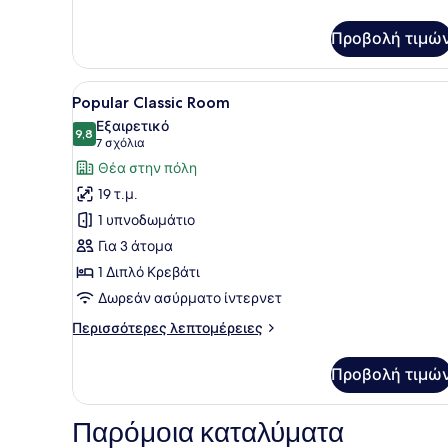
Popular
Executive
Προβολή τιμώ
Triple
Room
Προβολή
Ένα σύγχρονο δωμάτιο ξενοδ
5
Popular Classic Room
όλων
Εξαιρετικό
των
9,8
9,8 στα 10
(7
7 σχόλια
φωτογραφιών
σχόλια)
Θέα στην πόλη
για
19 τ.μ.
Popular
1 υπνοδωμάτιο
Classic
Για 3 άτομα
Room
1 Διπλό Κρεβάτι
Δωρεάν ασύρματο ίντερνετ
Περισσότερες
Περισσότερες λεπτομέρειες
λεπτομέρειες
για
Προβολή τιμώ
Popular
Classic
Room
Παρόμοια καταλύματα