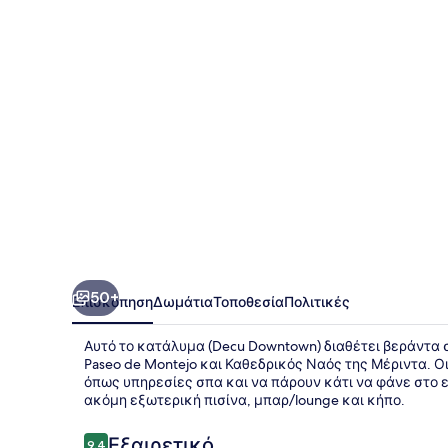
50+
Επισκόπηση
Δωμάτια
Τοποθεσία
Πολιτικές
Αυτό το κατάλυμα (Decu Downtown) διαθέτει βεράντα σ
Paseo de Montejo και Καθεδρικός Ναός της Μέριντα. 
όπως υπηρεσίες σπα και να πάρουν κάτι να φάνε στο εσ
ακόμη εξωτερική πισίνα, μπαρ/lounge και κήπο.
Σχόλια
Εξαιρετικό
9,4