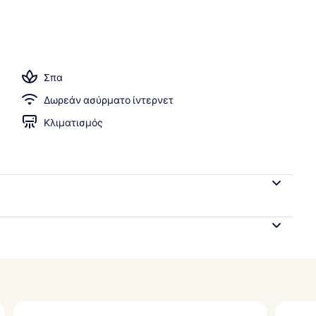
ισίνα, ξαπλώστρες
Σπα
Δωρεάν ασύρματο ίντερνετ
Κλιματισμός