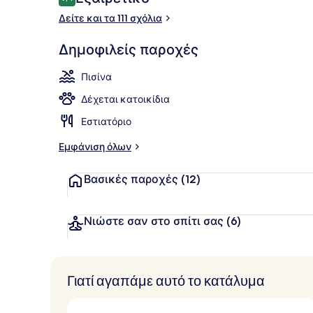
9,4 στα 10
Δείτε και τα 111 σχόλια
Εξωτερική π
Δημοφιλείς παροχές
Πισίνα
Δέχεται κατοικίδια
Εστιατόριο
Εμφάνιση όλων
Βασικές παροχές
(12)
Νιώστε σαν στο σπίτι σας
(6)
Γιατί αγαπάμε αυτό το κατάλυμα