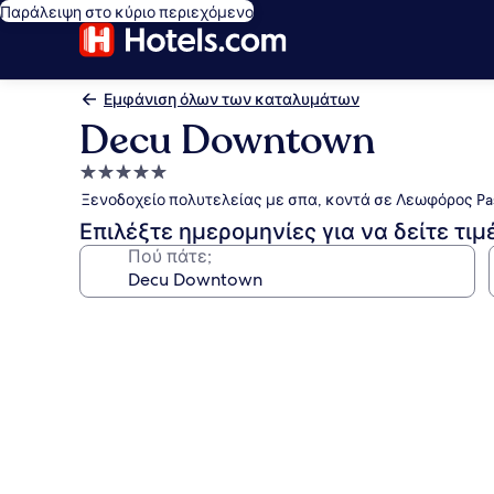
Παράλειψη στο κύριο περιεχόμενο
Εμφάνιση όλων των καταλυμάτων
Decu Downtown
Κατάλυμα
με
Ξενοδοχείο πολυτελείας με σπα, κοντά σε Λεωφόρος Pa
5.0
Επιλέξτε ημερομηνίες για να δείτε τιμ
αστέρια
Πού πάτε;
Συλλογή
φωτογραφιών
για
Decu
Downtown