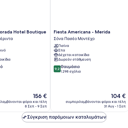
Fiesta
rada Hotel Boutique
Fiesta Americana - Merida
Americana
Μέριντα
Σόνα Πασέο Μοντέχο
-
Πισίνα
Merida
ινό
Σπα
Σόνα
Δέχεται κατοικίδια
Πασέο
οικίδια
Δωρεάν στάθμευση
Μοντέχο
9.2
κό
Θαυμάσιο
9,2
στα
1.298 σχόλια
10,
Θαυμάσιο,
1.298
σχόλια
Η
Η
156 €
104 €
τιμή
τιμή
λαμβάνονται φόροι και τέλη
συμπεριλαμβάνονται φόροι και τέλη
είναι
είναι
8 Σεπ - 9 Σεπ
31 Αυγ - 1 Σεπ
156 €
104 €
Σύγκριση παρόμοιων καταλυμάτων