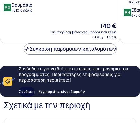
πλυντ
9.0
Θαυμάσιο
9,0
9.4
Εξα
στα
1.310 σχόλια
9,4
στα
875 
10,
10,
Θαυμάσιο,
Η
140 €
Εξαιρετ
1.310
τιμή
875
συμπεριλαμβάνονται φόροι και τέλη
σχόλια
είναι
31 Αυγ - 1 Σεπ
σχόλια
140 €
Σύγκριση παρόμοιων καταλυμάτων
Συνδεθείτε για να δείτε εκπτώσεις και προνόμια του
προγράμματος. Περισσότερες επιβραβεύσεις για
περισσότερη περιπέτεια!
Σύνδεση
Εγγραφείτε, είναι δωρεάν
Σχετικά με την περιοχή