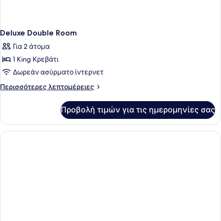
Deluxe Double Room
Για 2 άτομα
1 King Κρεβάτι
Δωρεάν ασύρματο ίντερνετ
Περισσότερες
Περισσότερες λεπτομέρειες
λεπτομέρειες
για
Προβολή τιμών για τις ημερομηνίες σας
Deluxe
Double
Room