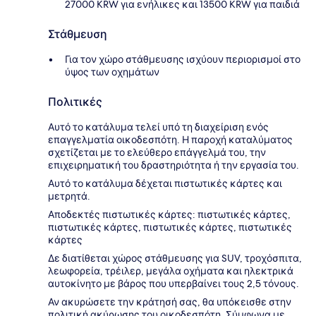
27000 KRW για ενήλικες και 13500 KRW για παιδιά
Στάθμευση
Για τον χώρο στάθμευσης ισχύουν περιορισμοί στο
ύψος των οχημάτων
Πολιτικές
Αυτό το κατάλυμα τελεί υπό τη διαχείριση ενός
επαγγελματία οικοδεσπότη. Η παροχή καταλύματος
σχετίζεται με το ελεύθερο επάγγελμά του, την
επιχειρηματική του δραστηριότητα ή την εργασία του.
Αυτό το κατάλυμα δέχεται πιστωτικές κάρτες και
μετρητά.
Αποδεκτές πιστωτικές κάρτες: πιστωτικές κάρτες,
πιστωτικές κάρτες, πιστωτικές κάρτες, πιστωτικές
κάρτες
Δε διατίθεται χώρος στάθμευσης για SUV, τροχόσπιτα,
λεωφορεία, τρέιλερ, μεγάλα οχήματα και ηλεκτρικά
αυτοκίνητο με βάρος που υπερβαίνει τους 2,5 τόνους.
Αν ακυρώσετε την κράτησή σας, θα υπόκεισθε στην
πολιτική ακύρωσης του οικοδεσπότη. Σύμφωνα με