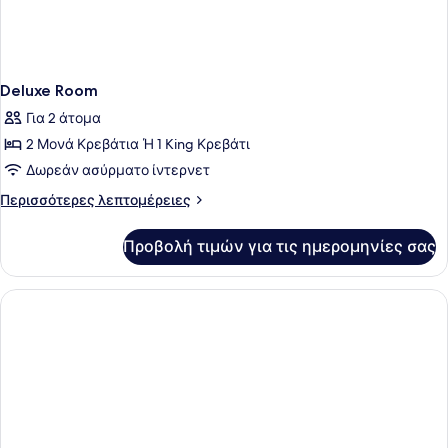
Deluxe Room
Για 2 άτομα
2 Μονά Κρεβάτια Ή 1 King Κρεβάτι
Δωρεάν ασύρματο ίντερνετ
Περισσότερες
Περισσότερες λεπτομέρειες
λεπτομέρειες
για
Προβολή τιμών για τις ημερομηνίες σας
Deluxe
Room