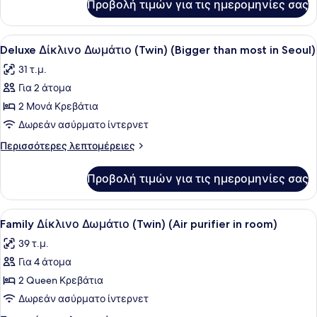
Προβολή τιμών για τις ημερομηνίες σας
Δωμάτιο
Προβολή
Ένα σύγχρονο δωμάτιο ξενοδοχείου
3
Deluxe Δίκλινο Δωμάτιο (Twin) (Bigger than most in Seoul)
όλων
31 τ.μ.
των
Για 2 άτομα
φωτογραφιών
για
2 Μονά Κρεβάτια
Deluxe
Δωρεάν ασύρματο ίντερνετ
Δίκλινο
Περισσότερες
Περισσότερες λεπτομέρειες
Δωμάτιο
λεπτομέρειες
(Twin)
για
Προβολή τιμών για τις ημερομηνίες σας
Deluxe
(Bigger
Δίκλινο
than
Δωμάτιο
Προβολή
Ένα σύγχρονο δωμάτιο ξενοδοχείου 
most
5
(Twin)
Family Δίκλινο Δωμάτιο (Twin) (Air purifier in room)
όλων
(Bigger
in
39 τ.μ.
than
των
Seoul)
most
Για 4 άτομα
φωτογραφιών
in
για
2 Queen Κρεβάτια
Seoul)
Family
Δωρεάν ασύρματο ίντερνετ
Δίκλινο