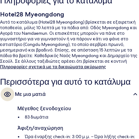
Πληροφορίες για το κατάλυμα
Hotel28 Myeongdong
Αυτό το κατάλυμα (Hotel28 Myeongdong) βρίσκεται σε εξαιρετική
τοποθεσία, μόλις 10 λεπτά με τα πόδια από: Οδός Myeongdong και
Αγορά του Namdaemun. Οι επισκέπτες μπορούν να πάνε στο
γυμναστήριο για να γυμναστούν ή να πάρουν κάτι να φάνε στο
εστιατόριο (Congdu Myeongdong), το οποίο σερβίρει πρωινό,
μεσημεριανό και βραδινό. Επίσης, σε απόσταση 15 λεπτών με τα
πόδια θα βρείτε: Καθεδρικός Ναός Myeongdong και Δημαρχείο της
Σεούλ. Σε άλλους ταξιδιώτες αρέσει ότι βρίσκεται σε κοντινή
απόσταση με τα πόδια από τα μέσα μαζικής μεταφοράς: το σημείο
Πληροφορίες σχετικά με τα δικαιώματα ακύρωσης
επιβίβασης Σταθμός Euljiro 1-ga απέχει 3 λεπτά και το σημείο
επιβίβασης Σταθμός Myeong-dong απέχει 5 λεπτά.
Περισσότερα για αυτό το κατάλυμα
Με μια ματιά
Μέγεθος ξενοδοχείου
83 δωμάτια
Άφιξη/αναχώρηση
Ώρα έναρξης check-in: 3:00 μ.μ. – Ώρα λήξης check-in: