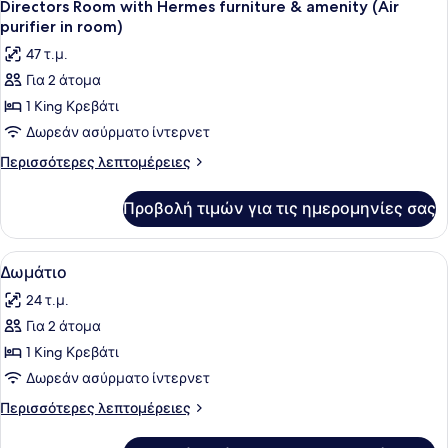
8
Queen
Directors Room with Hermes furniture & amenity (Air
όλων
room)
Κρεβάτι
purifier in room)
(Air
των
47 τ.μ.
purifier
φωτογραφιών
in
Για 2 άτομα
για
room)
1 King Κρεβάτι
Directors
Room
Δωρεάν ασύρματο ίντερνετ
with
Περισσότερες
Περισσότερες λεπτομέρειες
Hermes
λεπτομέρειες
για
furniture
Προβολή τιμών για τις ημερομηνίες σας
Directors
&
Room
amenity
with
Προβολή
Ένα δωμάτιο ξενοδοχείου με ένα κρ
5
(Air
Hermes
Δωμάτιο
όλων
furniture
purifier
24 τ.μ.
&
των
in
amenity
Για 2 άτομα
φωτογραφιών
room)
(Air
για
1 King Κρεβάτι
purifier
Δωμάτιο
in
Δωρεάν ασύρματο ίντερνετ
room)
Περισσότερες
Περισσότερες λεπτομέρειες
λεπτομέρειες
για