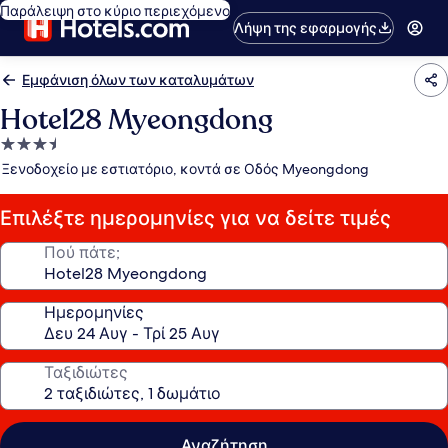
Παράλειψη στο κύριο περιεχόμενο
Λήψη της εφαρμογής
Εμφάνιση όλων των καταλυμάτων
Hotel28 Myeongdong
Κατάλυμα
με
Ξενοδοχείο με εστιατόριο, κοντά σε Οδός Myeongdong
3.5
αστέρια
Επιλέξτε ημερομηνίες για να δείτε τιμές
Πού πάτε;
Ημερομηνίες
Ταξιδιώτες
Αναζήτηση