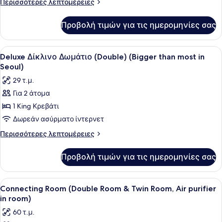
Περισσότερες
Περισσότερες λεπτομέρειες
Δωμάτιο
λεπτομέρειες
(Twin)
για
Προβολή τιμών για τις ημερομηνίες σας
Family
(Air
Δίκλινο
purifier
Δωμάτιο
Προβολή
Ένα σύγχρονο δωμάτιο ξενοδοχείου 
in
4
(Twin)
Deluxe Δίκλινο Δωμάτιο (Double) (Bigger than most in
όλων
(Air
room)
Seoul)
purifier
των
29 τ.μ.
in
φωτογραφιών
room)
Για 2 άτομα
για
1 King Κρεβάτι
Deluxe
Δίκλινο
Δωρεάν ασύρματο ίντερνετ
Δωμάτιο
Περισσότερες
Περισσότερες λεπτομέρειες
(Double)
λεπτομέρειες
για
(Bigger
Προβολή τιμών για τις ημερομηνίες σας
Deluxe
than
Δίκλινο
most
Δωμάτιο
Προβολή
Ένα σύγχρονο δωμάτιο ξενοδοχείου 
5
in
(Double)
Connecting Room (Double Room & Twin Room, Air purifier
όλων
(Bigger
Seoul)
in room)
than
των
60 τ.μ.
most
φωτογραφιών