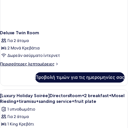
Deluxe Twin Room
Για 2 άτομα
2 Μονά Κρεβάτια
Δωρεάν ασύρματο ίντερνετ
Περισσότερες
Περισσότερες λεπτομέρειες
λεπτομέρειες
για
Προβολή τιμών για τις ημερομηνίες σας
Deluxe
Twin
Room
Προβολή
Ένα σύγχρονο δωμάτιο ξενοδοχείου 
8
[Luxury Holiday Soirée]DirectorsRoom+2 breakfast+Mosel
όλων
Riesling+tiramisu+sanding service+fruit plate
των
1 υπνοδωμάτιο
φωτογραφιών
Για 2 άτομα
για
1 King Κρεβάτι
[Luxury