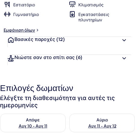
Εστιατόριο
Κλιματισμός
β
α
Γυμναστήριο
Εγκαταστάσεις
θ
πλυντηρίων
μ
ο
Εμφάνιση όλων
λ
ο
Βασικές παροχές
(12)
γ
ί
α
Νιώστε σαν στο σπίτι σας
(6)
α
π
ό
Επιλογές δωματίων
τ
ο
Ελέγξτε τη διαθεσιμότητα για αυτές τις
υ
ς
ημερομηνίες
τ
Έλεγχος διαθεσιμότητας για απόψε Αυγ 10 - Αυγ 11
Έλεγχος διαθεσιμότητας για α
α
Απόψε
Αύριο
ξ
Αυγ 10 - Αυγ 11
Αυγ 11 - Αυγ 12
ι