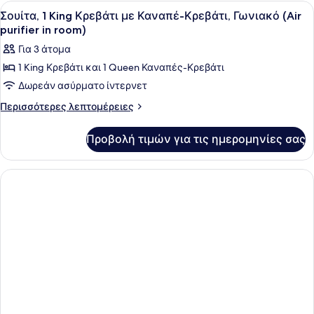
1
Προβολή
Ένα σύγχρονο δωμάτιο ξενοδοχείου 
in
7
Queen
Σουίτα, 1 King Κρεβάτι με Καναπέ-Κρεβάτι, Γωνιακό (Air
όλων
room)
Κρεβάτι
purifier in room)
(Air
των
Για 3 άτομα
purifier
φωτογραφιών
in
1 King Κρεβάτι και 1 Queen Καναπές-Κρεβάτι
για
room)
Δωρεάν ασύρματο ίντερνετ
Σουίτα,
1
Περισσότερες
Περισσότερες λεπτομέρειες
λεπτομέρειες
King
για
Κρεβάτι
Προβολή τιμών για τις ημερομηνίες σας
Σουίτα,
με
1
Καναπέ-
King
Κρεβάτι
Κρεβάτι,
με
Γωνιακό
Καναπέ-
(Air
Κρεβάτι,
purifier
Γωνιακό
(Air
in
purifier
room)
in
room)