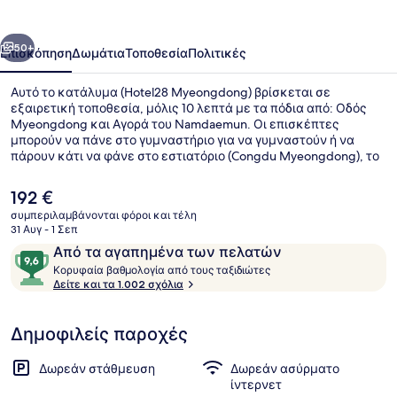
οηγούμενο
Επόμενο
50+
Επισκόπηση
Δωμάτια
Τοποθεσία
Πολιτικές
Αυτό το κατάλυμα (Hotel28 Myeongdong) βρίσκεται σε
εξαιρετική τοποθεσία, μόλις 10 λεπτά με τα πόδια από: Οδός
Myeongdong και Αγορά του Namdaemun. Οι επισκέπτες
μπορούν να πάνε στο γυμναστήριο για να γυμναστούν ή να
πάρουν κάτι να φάνε στο εστιατόριο (Congdu Myeongdong), το
οποίο σερβίρει πρωινό, μεσημεριανό και βραδινό. Επίσης, σε
απόσταση 15 λεπτών με τα πόδια θα βρείτε: Καθεδρικός Ναός
Η
192 €
Myeongdong και Δημαρχείο της Σεούλ. Σε άλλους ταξιδιώτες
τρέχουσα
συμπεριλαμβάνονται φόροι και τέλη
αρέσει ότι βρίσκεται σε κοντινή απόσταση με τα πόδια από τα
τιμή
31 Αυγ - 1 Σεπ
μέσα μαζικής μεταφοράς: το σημείο επιβίβασης Σταθμός Euljiro
Δωρεάν είδη από το μίνι μπαρ, χρη
είναι
Σχόλια
9,6
1-ga απέχει 3 λεπτά και το σημείο επιβίβασης Σταθμός Myeong-
Από τα αγαπημένα των πελατών
192 €
dong απέχει 5 λεπτά.
Κ
στα
Κορυφαία βαθμολογία από τους ταξιδιώτες
ο
Δείτε και τα 1.002 σχόλια
10,
ρ
Από
υ
τα
Δημοφιλείς παροχές
φ
αγαπημένα
α
των
ί
Δωρεάν στάθμευση
Δωρεάν ασύρματο
α
πελατών
ίντερνετ