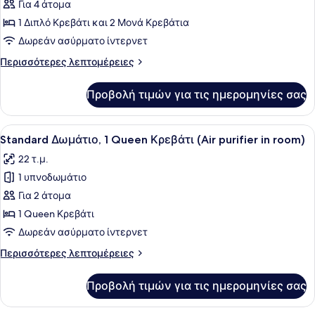
in
Για 4 άτομα
για
Seoul)
1 Διπλό Κρεβάτι και 2 Μονά Κρεβάτια
Connecting
Room
Δωρεάν ασύρματο ίντερνετ
(Double
Περισσότερες
Περισσότερες λεπτομέρειες
Room
λεπτομέρειες
για
&
Προβολή τιμών για τις ημερομηνίες σας
Connecting
Twin
Room
Room,
(Double
Προβολή
Ένα σύγχρονο δωμάτιο ξενοδοχείου
7
Air
Room
Standard Δωμάτιο, 1 Queen Κρεβάτι (Air purifier in room)
όλων
&
purifier
22 τ.μ.
Twin
των
in
Room,
1 υπνοδωμάτιο
φωτογραφιών
room)
Air
για
Για 2 άτομα
purifier
Standard
in
1 Queen Κρεβάτι
room)
Δωμάτιο,
Δωρεάν ασύρματο ίντερνετ
1
Περισσότερες
Περισσότερες λεπτομέρειες
Queen
λεπτομέρειες
Κρεβάτι
για
Προβολή τιμών για τις ημερομηνίες σας
Standard
(Air
Δωμάτιο,
purifier