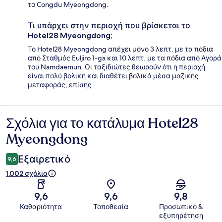
το Congdu Myeongdong.
Τι υπάρχει στην περιοχή που βρίσκεται το
Hotel28 Myeongdong;
Το Hotel28 Myeongdong απέχει μόνο 3 λεπτ. με τα πόδια
από Σταθμός Euljiro 1-ga και 10 λεπτ. με τα πόδια από Αγορά
του Namdaemun. Οι ταξιδιώτες θεωρούν ότι η περιοχή
είναι πολύ βολική και διαθέτει βολικά μέσα μαζικής
μεταφοράς, επίσης.
Σχόλια για το κατάλυμα Hotel28
Σχόλια
Myeongdong
Εξαιρετικό
9,6
1.002 σχόλια
9,6
9,6
9,8
Καθαριότητα
Τοποθεσία
Προσωπικό &
εξυπηρέτηση