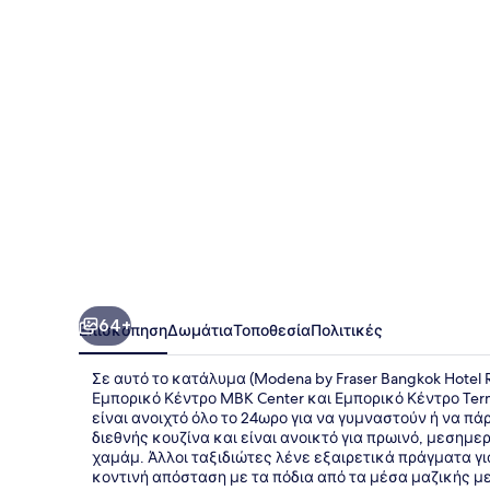
Bangkok
Hotel
Residences
64+
Επισκόπηση
Δωμάτια
Τοποθεσία
Πολιτικές
Σε αυτό το κατάλυμα (Modena by Fraser Bangkok Hotel R
Εμπορικό Κέντρο MBK Center και Εμπορικό Κέντρο Term
είναι ανοιχτό όλο το 24ωρο για να γυμναστούν ή να πάρ
διεθνής κουζίνα και είναι ανοικτό για πρωινό, μεσημε
χαμάμ. Άλλοι ταξιδιώτες λένε εξαιρετικά πράγματα γ
κοντινή απόσταση με τα πόδια από τα μέσα μαζικής μετ