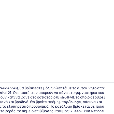
Πρωινό σε 
esidences), θα βρίσκεστε μόλις 5 λεπτά με το αυτοκίνητο από:
inal 21. Οι επισκέπτες μπορούν να πάνε στο γυμναστήριο που
ουν κάτι να φάνε στο εστιατόριο (Bistro@M), το οποίο σερβίρει
Καφέ
ριανό και βραδινό. Θα βρείτε ακόμη μπαρ/lounge, σάουνα και
ια το εξυπηρετικό προσωπικό. Το κατάλυμα βρίσκεται σε πολύ
αφοράς: το σημείο επιβίβασης Σταθμός Queen Sirikit National