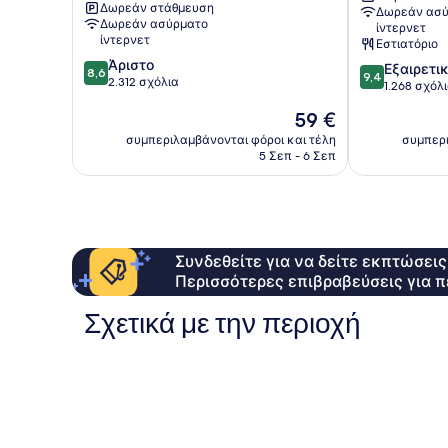
Δωρεάν στάθμευση
Δωρεάν ασύ
Hotels
Δωρεάν ασύρματο
ίντερνετ
Sukhumvit
ίντερνετ
Εστιατόριο
8.6
Άριστο
9.4
Εξαιρετι
8,6
9,4
στα
2.312 σχόλια
στα
1.268 σχόλ
10,
10,
Η
59 €
Άριστο,
Εξαιρετικό,
τιμή
2.312
1.268
συμπεριλαμβάνονται φόροι και τέλη
συμπερι
είναι
σχόλια
5 Σεπ - 6 Σεπ
σχόλια
59 €
Συνδεθείτε για να δείτε εκπτώσει
Περισσότερες επιβραβεύσεις για π
Σχετικά με την περιοχή