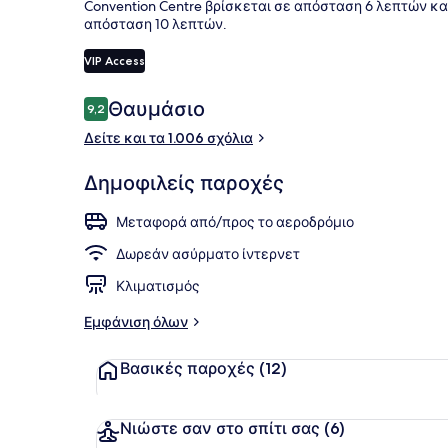
Convention Centre βρίσκεται σε απόσταση 6 λεπτών κα
απόσταση 10 λεπτών.
VIP Access
Εξωτερικοί 
Σχόλια
Θαυμάσιο
9,2
9,2 στα 10
Δείτε και τα 1.006 σχόλια
Δημοφιλείς παροχές
Μεταφορά από/προς το αεροδρόμιο
Δωρεάν ασύρματο ίντερνετ
Κλιματισμός
Εμφάνιση όλων
Βασικές παροχές
(12)
Νιώστε σαν στο σπίτι σας
(6)