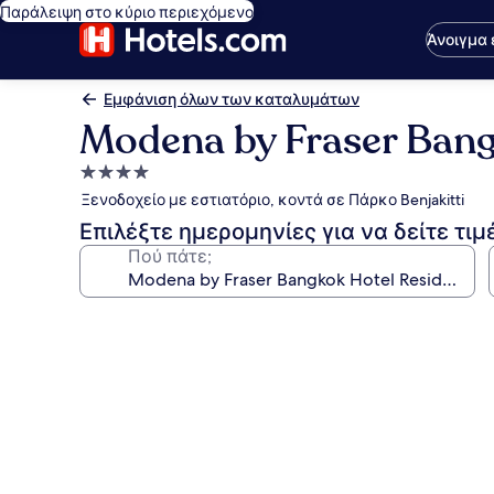
Παράλειψη στο κύριο περιεχόμενο
Άνοιγμα
Εμφάνιση όλων των καταλυμάτων
Modena by Fraser Bang
Κατάλυμα
με
Ξενοδοχείο με εστιατόριο, κοντά σε Πάρκο Benjakitti
4.0
Επιλέξτε ημερομηνίες για να δείτε τιμ
αστέρια
Πού πάτε;
Συλλογή
φωτογραφιών
για
Modena
by
Fraser