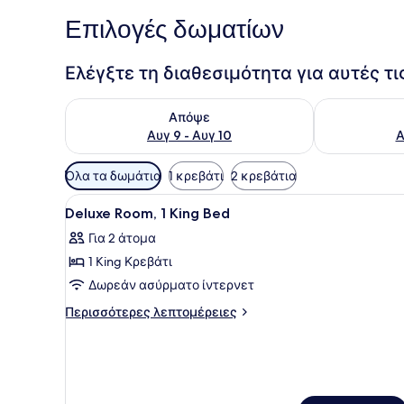
Επιλογές δωματίων
Ελέγξτε τη διαθεσιμότητα για αυτές τ
Έλεγχος διαθεσιμότητας για απόψε Αυγ 9 - Αυγ 1
Έλεγχος διαθ
Απόψε
Αυγ 9 - Αυγ 10
Α
Διαθέσιμα
Όλα τα δωμάτια
1 κρεβάτι
2 κρεβάτια
φίλτρα
Προβολή
Ένα δωμάτιο ξενοδοχείου με
για
7
Deluxe Room, 1 King Bed
όλων
τα
Για 2 άτομα
των
δωμάτια
1 King Κρεβάτι
φωτογραφιών
για
Δωρεάν ασύρματο ίντερνετ
Deluxe
Περισσότερες
Περισσότερες λεπτομέρειες
Room,
λεπτομέρειες
για
1
Deluxe
King
Room,
Bed
1