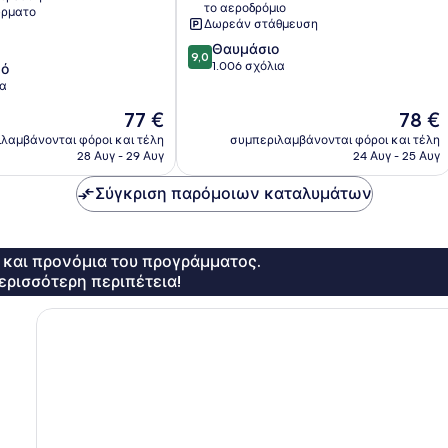
το αεροδρόμιο
ρματο
Δωρεάν στάθμευση
9.0
Θαυμάσιο
9,0
στα
1.006 σχόλια
κό
10,
ια
Θαυμάσιο,
Η
Η
77 €
78 €
1.006
τιμή
τιμή
σχόλια
λαμβάνονται φόροι και τέλη
συμπεριλαμβάνονται φόροι και τέλη
είναι
είναι
28 Αυγ - 29 Αυγ
24 Αυγ - 25 Αυγ
77 €
78 €
Σύγκριση παρόμοιων καταλυμάτων
ς και προνόμια του προγράμματος.
ερισσότερη περιπέτεια!