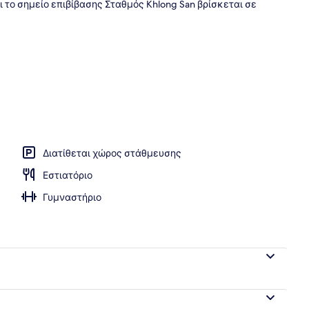
ι το σημείο επιβίβασης Σταθμός Khlong San βρίσκεται σε
χώροι
Διατίθεται χώρος στάθμευσης
Εστιατόριο
Γυμναστήριο