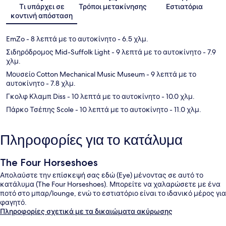
Χάρτης
Τι υπάρχει σε
Τρόποι μετακίνησης
Εστιατόρια
κοντινή απόσταση
EmZo
- 8 λεπτά με το αυτοκίνητο
- 6.5 χλμ.
Σιδηρόδρομος Mid-Suffolk Light
- 9 λεπτά με το αυτοκίνητο
- 7.9
χλμ.
Μουσείο Cotton Mechanical Music Museum
- 9 λεπτά με το
αυτοκίνητο
- 7.8 χλμ.
Γκολφ Κλαμπ Diss
- 10 λεπτά με το αυτοκίνητο
- 10.0 χλμ.
Πάρκο Τσέπης Scole
- 10 λεπτά με το αυτοκίνητο
- 11.0 χλμ.
Πληροφορίες για το κατάλυμα
The Four Horseshoes
Απολαύστε την επίσκεψή σας εδώ (Eye) μένοντας σε αυτό το
κατάλυμα (The Four Horseshoes). Μπορείτε να χαλαρώσετε με ένα
ποτό στο μπαρ/lounge, ενώ το εστιατόριο είναι το ιδανικό μέρος για
φαγητό.
Πληροφορίες σχετικά με τα δικαιώματα ακύρωσης