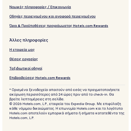
Νομικές πληροφορίες / Επικοινωνία
Οδηγίες περιεχομένου και αναφορά περιεχομένου
Όροι & Προϋποθέσεις προγράμματος Hotels.com Rewards
Άλλες πληροφορίες
Η εταιρεία μας
Θέσεις εργασίας
Ταξιδιωτικοί οδηγοί
Επιβραβεύσεις Hotels.com Rewards
* Ορισμένα ξενοδοχεία απαιτούν από εσάς να πραγματοποιήσετε
ακύρωση περισσότερες από 24 ώρες πριν από το check-in. Θα
βρείτε λεπτομέρειες στη σελίδα.
© 2026 Hotels.com, L.P., εταιρεία του Expedia Group. Με επιφύλαξη
κάθε νόμιμου δικαιώματος. Η επωνυμία Hotels.com και το λογότυπο
Hotels.com αποτελούν εμπορικά σήματα ή σήματα κατατεθέντα της
Hotels.com, L.P.