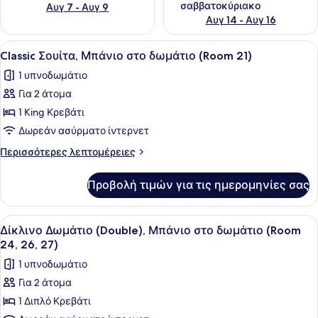
ι
σαββατοκύριακο
Αυγ 7 - Αυγ 9
ώ
Αυγ 14 - Αυγ 16
τ
ε
Προβολή
Ένα υπνοδωμάτιο με ένα μεγάλο κρ
ς
4
Classic Σουίτα, Μπάνιο στο δωμάτιο (Room 21)
όλων
1 υπνοδωμάτιο
των
Για 2 άτομα
φωτογραφιών
για
1 King Κρεβάτι
Classic
Δωρεάν ασύρματο ίντερνετ
Σουίτα,
Περισσότερες
Περισσότερες λεπτομέρειες
Μπάνιο
λεπτομέρειες
στο
για
Προβολή τιμών για τις ημερομηνίες σας
Classic
δωμάτιο
Σουίτα,
(Room
Μπάνιο
Προβολή
Ένα υπνοδωμάτιο με ένα κρεβάτι, 
21)
9
στο
Δίκλινο Δωμάτιο (Double), Μπάνιο στο δωμάτιο (Room
όλων
δωμάτιο
24, 26, 27)
(Room
των
1 υπνοδωμάτιο
21)
φωτογραφιών
Για 2 άτομα
για
1 Διπλό Κρεβάτι
Δίκλινο