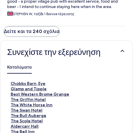
good - a proper village pub with excellent service, food and
beer - I intend to continue staying here when in the area.
STEPHEN W, ταξίδι 1 διανυκτέρευσης
Δείτε και τα 240 σχόλια
Συνεχίστε την εξερεύνηση
Καταλύματα
Σ
Chobbs Barn, Eye
τ
Σ
Glamp and Tipple
ά
τ
Σ
Best Western Brome Grange
ν
ά
τ
Σ
The Griffin Hotel
τ
ν
ά
τ
Σ
The White Horse Inn
α
τ
ν
ά
τ
Σ
The Swan Hotel
ρ
α
τ
ν
ά
τ
Σ
The Bull Auberge
Σ
ρ
α
τ
ν
ά
τ
Σ
The Scole Hotel
ύ
Σ
ρ
α
τ
ν
ά
τ
Σ
Aldercarr Hall
ν
ύ
Σ
ρ
α
τ
ν
ά
τ
Σ
The Bell Inn