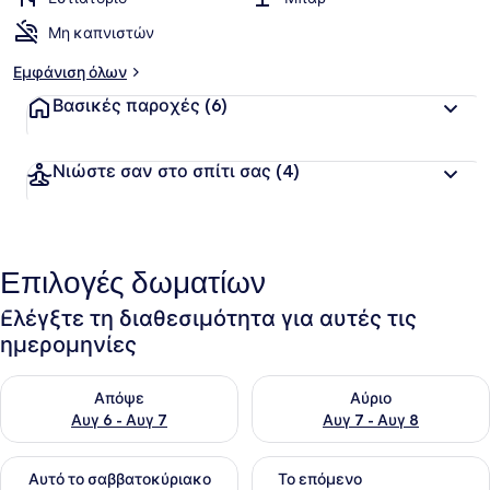
α
Μη καπνιστών
θ
μ
Εμφάνιση όλων
ο
λ
Βασικές παροχές
(6)
ο
γ
ί
Νιώστε σαν στο σπίτι σας
(4)
α
α
π
ό
Επιλογές δωματίων
τ
ο
Ελέγξτε τη διαθεσιμότητα για αυτές τις
υ
ημερομηνίες
ς
Έλεγχος διαθεσιμότητας για απόψε Αυγ 6 - Αυγ 7
Έλεγχος διαθεσιμότητας για 
τ
Απόψε
Αύριο
α
Αυγ 6 - Αυγ 7
Αυγ 7 - Αυγ 8
ξ
ι
Έλεγχος διαθεσιμότητας για αυτό το σαββατοκύριακο Αυγ 7
Έλεγχος διαθεσιμότητας για
δ
Αυτό το σαββατοκύριακο
Το επόμενο