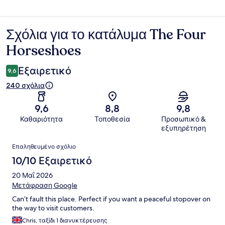
Σχόλια για το κατάλυμα The Four
Σχόλια
Horseshoes
Εξαιρετικό
9,6
240 σχόλια
9,6
8,8
9,8
Καθαριότητα
Τοποθεσία
Προσωπικό &
εξυπηρέτηση
Σχόλια
Επαληθευμένο σχόλιο
10/10 Εξαιρετικό
20 Μαΐ 2026
Μετάφραση Google
Can’t fault this place. Perfect if you want a peaceful stopover on
the way to visit customers.
Chris, ταξίδι 1 διανυκτέρευσης