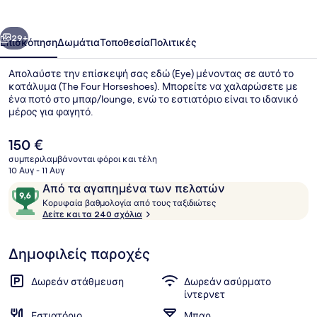
οηγούμενο
Επόμενο
29+
Επισκόπηση
Δωμάτια
Τοποθεσία
Πολιτικές
Απολαύστε την επίσκεψή σας εδώ (Eye) μένοντας σε αυτό το
κατάλυμα (The Four Horseshoes). Μπορείτε να χαλαρώσετε με
ένα ποτό στο μπαρ/lounge, ενώ το εστιατόριο είναι το ιδανικό
μέρος για φαγητό.
Η
150 €
τρέχουσα
συμπεριλαμβάνονται φόροι και τέλη
τιμή
10 Αυγ - 11 Αυγ
είναι
Σχόλια
9,6
Από τα αγαπημένα των πελατών
Εξωτερικοί χώροι
150 €
Κ
στα
Κορυφαία βαθμολογία από τους ταξιδιώτες
ο
Δείτε και τα 240 σχόλια
10,
ρ
Από
υ
τα
Δημοφιλείς παροχές
φ
αγαπημένα
α
των
ί
Δωρεάν στάθμευση
Δωρεάν ασύρματο
α
πελατών
ίντερνετ
Εστιατόριο
Μπαρ
β