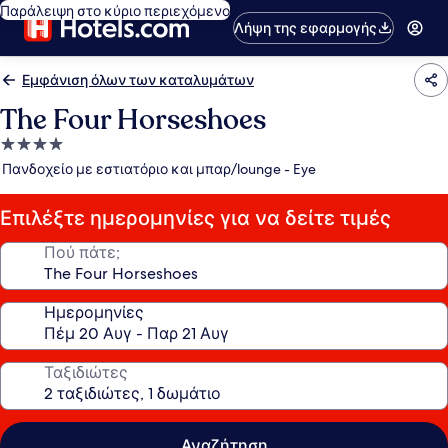
Παράλειψη στο κύριο περιεχόμενο
Λήψη της εφαρμογής
Εμφάνιση όλων των καταλυμάτων
The Four Horseshoes
Κατάλυμα
με
Πανδοχείο με εστιατόριο και μπαρ/lounge - Eye
4.0
αστέρια
Επιλέξτε ημερομηνίες για να δείτε τιμές
Πού πάτε;
Ημερομηνίες
Ταξιδιώτες
Αναζήτηση