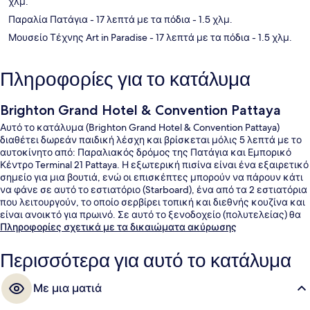
χλμ.
Παραλία Πατάγια
- 17 λεπτά με τα πόδια
- 1.5 χλμ.
Μουσείο Τέχνης Art in Paradise
- 17 λεπτά με τα πόδια
- 1.5 χλμ.
Πληροφορίες για το κατάλυμα
Brighton Grand Hotel & Convention Pattaya
Αυτό το κατάλυμα (Brighton Grand Hotel & Convention Pattaya)
διαθέτει δωρεάν παιδική λέσχη και βρίσκεται μόλις 5 λεπτά με το
αυτοκίνητο από: Παραλιακός δρόμος της Πατάγια και Εμπορικό
Κέντρο Terminal 21 Pattaya. Η εξωτερική πισίνα είναι ένα εξαιρετικό
σημείο για μια βουτιά, ενώ οι επισκέπτες μπορούν να πάρουν κάτι
να φάνε σε αυτό το εστιατόριο (Starboard), ένα από τα 2 εστιατόρια
που λειτουργούν, το οποίο σερβίρει τοπική και διεθνής κουζίνα και
είναι ανοικτό για πρωινό. Σε αυτό το ξενοδοχείο (πολυτελείας) θα
βρείτε ακόμη 2 μπαρ/lounge, μπαρ δίπλα στην πισίνα και
Πληροφορίες σχετικά με τα δικαιώματα ακύρωσης
γυμναστήριο.
Περισσότερα για αυτό το κατάλυμα
Με μια ματιά