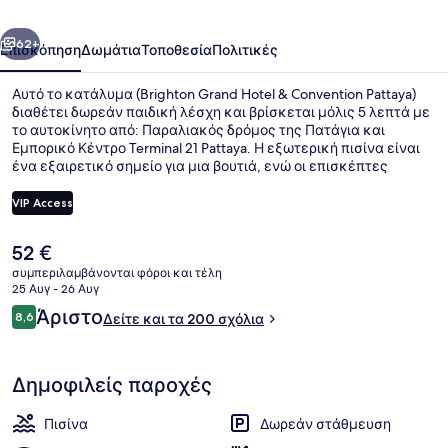
Convention
οηγούμενο
Επόμενο
Pattaya
62+
Επισκόπηση
Δωμάτια
Τοποθεσία
Πολιτικές
Αυτό το κατάλυμα (Brighton Grand Hotel & Convention Pattaya)
διαθέτει δωρεάν παιδική λέσχη και βρίσκεται μόλις 5 λεπτά με
το αυτοκίνητο από: Παραλιακός δρόμος της Πατάγια και
Εμπορικό Κέντρο Terminal 21 Pattaya. Η εξωτερική πισίνα είναι
ένα εξαιρετικό σημείο για μια βουτιά, ενώ οι επισκέπτες
μπορούν να πάρουν κάτι να φάνε σε αυτό το εστιατόριο
(Starboard), ένα από τα 2 εστιατόρια που λειτουργούν, το οποίο
VIP Access
σερβίρει τοπική και διεθνής κουζίνα και είναι ανοικτό για
πρωινό. Σε αυτό το ξενοδοχείο (πολυτελείας) θα βρείτε ακόμη 2
Η
52 €
μπαρ/lounge, μπαρ δίπλα στην πισίνα και γυμναστήριο.
Εξωτερική πισίνα, ξαπλώστρες, ν
τρέχουσα
συμπεριλαμβάνονται φόροι και τέλη
τιμή
25 Αυγ - 26 Αυγ
είναι
Σχόλια
Άριστο
8,6
Δείτε και τα 200 σχόλια
52 €
8,6 στα 10
Δημοφιλείς παροχές
Πισίνα
Δωρεάν στάθμευση