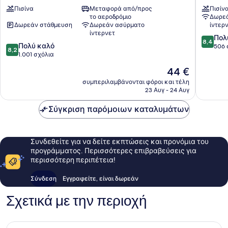
Pattaya
&
Πισίνα
Μεταφορά από/προς
Πισίν
Κεντρική
Resort
το αεροδρόμιο
Δωρεά
Pattaya
Βόρεια
Δωρεάν στάθμευση
Δωρεάν ασύρματο
ίντερ
Πατάγι
ίντερνετ
8.4
Πολ
8,4
8.2
Πολύ καλό
στα
506 
8,2
στα
1.001 σχόλια
10,
10,
Πολύ
Η
44 €
Πολύ
καλό,
τιμή
καλό,
συμπεριλαμβάνονται φόροι και τέλη
506
είναι
23 Αυγ - 24 Αυγ
1.001
σχόλια
44 €
σχόλια
Σύγκριση παρόμοιων καταλυμάτων
Συνδεθείτε για να δείτε εκπτώσεις και προνόμια του
προγράμματος. Περισσότερες επιβραβεύσεις για
περισσότερη περιπέτεια!
Σύνδεση
Εγγραφείτε, είναι δωρεάν
Σχετικά με την περιοχή