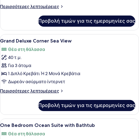
Harbour
Περισσότερες
Περισσότερες λεπτομέρειες
View
λεπτομέρειες
with
για
Προβολή τιμών για τις ημερομηνίες σας
Grand
Bathtub
Deluxe
Harbour
Προβολή
Ένα σύγχρονο δωμάτιο ξενοδοχείου 
9
View
Grand Deluxe Corner Sea View
όλων
with
Θέα στη θάλασσα
Bathtub
των
40 τ.μ.
φωτογραφιών
για
Για 3 άτομα
Grand
1 Διπλό Κρεβάτι Ή 2 Μονά Κρεβάτια
Deluxe
Δωρεάν ασύρματο ίντερνετ
Corner
Περισσότερες
Περισσότερες λεπτομέρειες
Sea
λεπτομέρειες
View
για
Προβολή τιμών για τις ημερομηνίες σας
Grand
Deluxe
Corner
Προβολή
Ένα σύγχρονο μπάνιο με έναν μεγά
15
Sea
One Bedroom Ocean Suite with Bathtub
όλων
View
Θέα στη θάλασσα
των