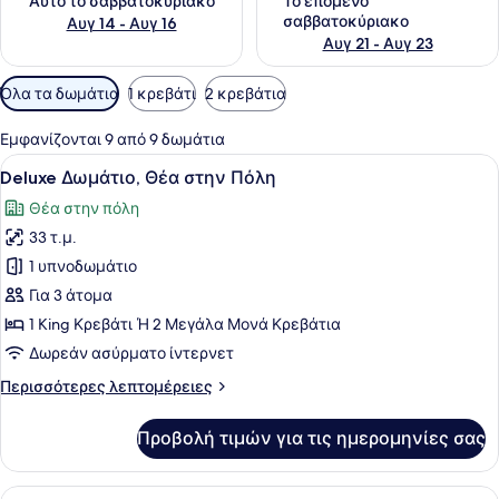
Αυτό το σαββατοκύριακο
Το επόμενο
σαββατοκύριακο
Αυγ 14 - Αυγ 16
Αυγ 21 - Αυγ 23
Διαθέσιμα
Όλα τα δωμάτια
1 κρεβάτι
2 κρεβάτια
φίλτρα
για
Εμφανίζονται 9 από 9 δωμάτια
τα
Προβολή
Ένα δωμάτιο ξενοδοχείου με δύο κρ
5
Deluxe Δωμάτιο, Θέα στην Πόλη
δωμάτια
όλων
Θέα στην πόλη
των
33 τ.μ.
φωτογραφιών
για
1 υπνοδωμάτιο
Deluxe
Για 3 άτομα
Δωμάτιο,
1 King Κρεβάτι Ή 2 Μεγάλα Μονά Κρεβάτια
Θέα
Δωρεάν ασύρματο ίντερνετ
στην
Περισσότερες
Περισσότερες λεπτομέρειες
Πόλη
λεπτομέρειες
για
Προβολή τιμών για τις ημερομηνίες σας
Deluxe
Δωμάτιο,
Θέα
Προβολή
Ένα σύγχρονο δωμάτιο ξενοδοχείου 