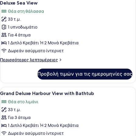
8
στην
Deluxe Sea View
όλων
Πόλη
Θέα στη θάλασσα
των
33 τ.μ.
φωτογραφιών
για
1 υπνοδωμάτιο
Deluxe
Για 4 άτομα
Sea
1 Διπλό Κρεβάτι Ή 2 Μονά Κρεβάτια
View
Δωρεάν ασύρματο ίντερνετ
Περισσότερες
Περισσότερες λεπτομέρειες
λεπτομέρειες
για
Προβολή τιμών για τις ημερομηνίες σας
Deluxe
Sea
View
Προβολή
Ένα σύγχρονο δωμάτιο ξενοδοχείου 
9
Grand Deluxe Harbour View with Bathtub
όλων
Θέα στο λιμάνι
των
33 τ.μ.
φωτογραφιών
για
Για 3 άτομα
Grand
1 Διπλό Κρεβάτι Ή 2 Μονά Κρεβάτια
Deluxe
Δωρεάν ασύρματο ίντερνετ