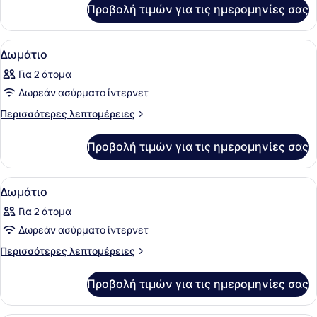
High
για
Προβολή τιμών για τις ημερομηνίες σας
Deluxe
Floor
Harbour
View
Προβολή
1 υπνοδωμάτιο, χρηματοκιβώτιο στο
8
-
Δωμάτιο
όλων
High
Για 2 άτομα
Floor
των
Δωρεάν ασύρματο ίντερνετ
φωτογραφιών
για
Περισσότερες
Περισσότερες λεπτομέρειες
λεπτομέρειες
Δωμάτιο
για
Προβολή τιμών για τις ημερομηνίες σας
Δωμάτιο
Προβολή
1 υπνοδωμάτιο, χρηματοκιβώτιο στο
7
Δωμάτιο
όλων
Για 2 άτομα
των
Δωρεάν ασύρματο ίντερνετ
φωτογραφιών
για
Περισσότερες
Περισσότερες λεπτομέρειες
λεπτομέρειες
Δωμάτιο
για
Προβολή τιμών για τις ημερομηνίες σας
Δωμάτιο