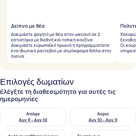
Δείπνο με θέα
Πολυτε
Δοκιμάστε φαγητό με θέα στον ωκεανό σε 2
Χαλαρώ
εστιατόρια με διεθνή και τοπική κουζίνα.
ξενοδοχ
Δοκιμάστε ευρωπαϊκό πρωινό ή προγραμματίστε
Οι κουρ
ένα ιδιωτικό ραντεβού με ατμόσφαιρα δίπλα στην
υπηρεσί
πισίνα.
Επιλογές δωματίων
Ελέγξτε τη διαθεσιμότητα για αυτές τις
ημερομηνίες
Έλεγχος διαθεσιμότητας για απόψε Αυγ 9 - Αυγ 10
Έλεγχος διαθεσιμότητας για α
Απόψε
Αύριο
Αυγ 9 - Αυγ 10
Αυγ 10 - Αυγ 11
Έλεγχος διαθεσιμότητας για αυτό το σαββατοκύριακο Αυγ 1
Έλεγχος διαθεσιμότητας για