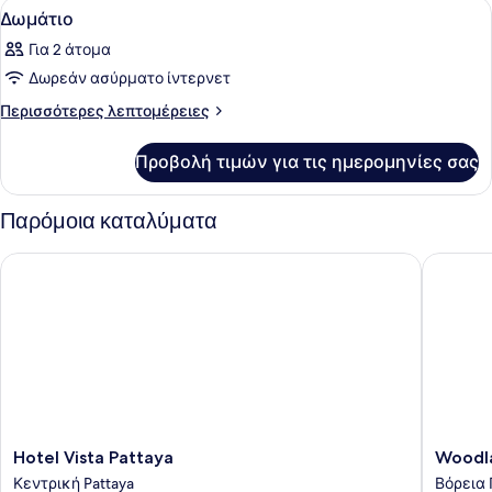
Προβολή
Ένα δωμάτιο ξενοδοχείου με ένα μ
9
Δωμάτιο
όλων
Για 2 άτομα
των
Δωρεάν ασύρματο ίντερνετ
φωτογραφιών
για
Περισσότερες
Περισσότερες λεπτομέρειες
λεπτομέρειες
Δωμάτιο
για
Προβολή τιμών για τις ημερομηνίες σας
Δωμάτιο
Παρόμοια καταλύματα
Hotel Vista Pattaya
Woodland
Hotel
Woodla
Hotel Vista Pattaya
Woodla
Vista
Hotel
Κεντρική Pattaya
Βόρεια 