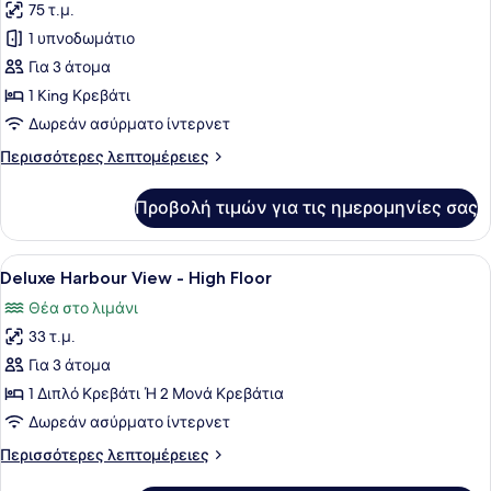
75 τ.μ.
φωτογραφιών
για
1 υπνοδωμάτιο
One
Για 3 άτομα
Bedroom
1 King Κρεβάτι
Ocean
Δωρεάν ασύρματο ίντερνετ
Suite
Περισσότερες
Περισσότερες λεπτομέρειες
with
λεπτομέρειες
Bathtub
για
Προβολή τιμών για τις ημερομηνίες σας
One
Bedroom
Ocean
Προβολή
Ένα σύγχρονο δωμάτιο ξενοδοχείου 
9
Suite
Deluxe Harbour View - High Floor
όλων
with
Θέα στο λιμάνι
Bathtub
των
33 τ.μ.
φωτογραφιών
για
Για 3 άτομα
Deluxe
1 Διπλό Κρεβάτι Ή 2 Μονά Κρεβάτια
Harbour
Δωρεάν ασύρματο ίντερνετ
View
Περισσότερες
Περισσότερες λεπτομέρειες
-
λεπτομέρειες