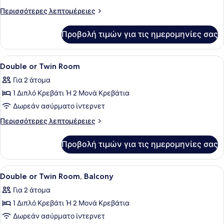
ή
Περισσότερες
Περισσότερες λεπτομέρειες
Twin),
λεπτομέρειες
Μπαλκόνι
για
Προβολή τιμών για τις ημερομηνίες σας
Δίκλινο
Δωμάτιο
(Double
Προβολή
Ένα δωμάτιο ξενοδοχείου με ένα κρ
25
ή
Double or Twin Room
όλων
Twin),
Για 2 άτομα
Μπαλκόνι
των
1 Διπλό Κρεβάτι Ή 2 Μονά Κρεβάτια
φωτογραφιών
για
Δωρεάν ασύρματο ίντερνετ
Double
Περισσότερες
Περισσότερες λεπτομέρειες
or
λεπτομέρειες
για
Twin
Προβολή τιμών για τις ημερομηνίες σας
Double
Room
or
Twin
Προβολή
Ένα μπαλκόνι με θέα στη θάλασσα, 
1
Room
Double or Twin Room, Balcony
όλων
Για 2 άτομα
των
1 Διπλό Κρεβάτι Ή 2 Μονά Κρεβάτια
φωτογραφιών
για
Δωρεάν ασύρματο ίντερνετ