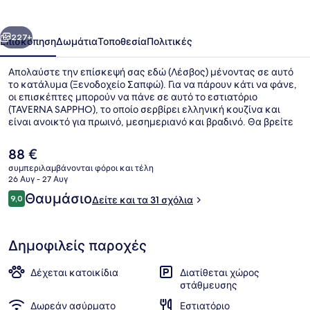
οηγούμενο
Επόμενο
227+
Επισκόπηση
Δωμάτια
Τοποθεσία
Πολιτικές
Απολαύστε την επίσκεψή σας εδώ (Λέσβος) μένοντας σε αυτό
το κατάλυμα (Ξενοδοχείο Σαπφώ). Για να πάρουν κάτι να φάνε,
οι επισκέπτες μπορούν να πάνε σε αυτό το εστιατόριο
(TAVERNA SAPPHO), το οποίο σερβίρει ελληνική κουζίνα και
είναι ανοικτό για πρωινό, μεσημεριανό και βραδινό. Θα βρείτε
ακόμη μπαρ/lounge, μπαρ με σνακ/ντελικατέσεν και βεράντα.
Η
88 €
τρέχουσα
συμπεριλαμβάνονται φόροι και τέλη
τιμή
26 Αυγ - 27 Αυγ
Λεπτομέρεια εξωτερικού χώρου
είναι
Σχόλια
Θαυμάσιο
9,0
Δείτε και τα 31 σχόλια
88 €
9,0 στα 10
Δημοφιλείς παροχές
Δέχεται κατοικίδια
Διατίθεται χώρος
στάθμευσης
Δωρεάν ασύρματο
Εστιατόριο