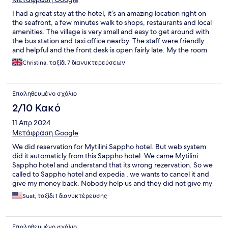
I had a great stay at the hotel, it’s an amazing location right on
the seafront, a few minutes walk to shops, restaurants and local
amenities. The village is very small and easy to get around with
the bus station and taxi office nearby. The staff were friendly
and helpful and the front desk is open fairly late. My the room
was very spacious and comfortable and was cleaned daily and
Christina, ταξίδι 7 διανυκτερεύσεων
towels, shampoos were topped up. I felt very safe staying there
as a solo traveller and would definitely stay there again, as it was
reasonably priced. The breakfast was not included in my
Επαληθευμένο σχόλιο
booking but there is an option to pay on the day for Greek /
Continental breakfast. Efxaristo bola!
2/10 Κακό
11 Απρ 2024
Μετάφραση Google
We did reservation for Mytilini Sappho hotel. But web system
did it automaticly from this Sappho hotel. We came Mytilini
Sappho hotel and understand that its wrong rezervation. So we
called to Sappho hotel and expedia , we wants to cancel it and
give my money back. Nobody help us and they did not give my
money back. Its not ethical , İs not trustable.
Suat, ταξίδι 1 διανυκτέρευσης
Επαληθευμένο σχόλιο