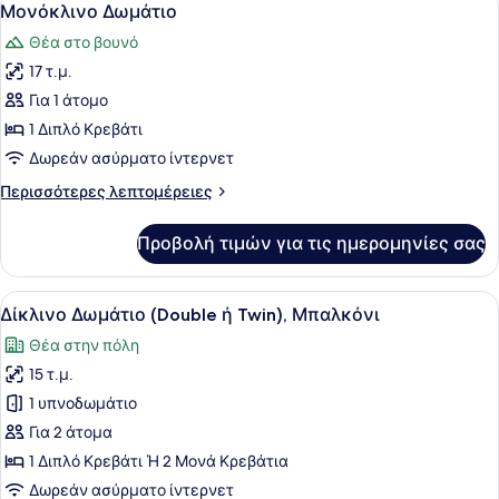
22
ή
Μονόκλινο Δωμάτιο
όλων
Twin)
Θέα στο βουνό
των
17 τ.μ.
φωτογραφιών
για
Για 1 άτομο
Μονόκλινο
1 Διπλό Κρεβάτι
Δωμάτιο
Δωρεάν ασύρματο ίντερνετ
Περισσότερες
Περισσότερες λεπτομέρειες
λεπτομέρειες
για
Προβολή τιμών για τις ημερομηνίες σας
Μονόκλινο
Δωμάτιο
Προβολή
Ένα μπαλκόνι με θέα στη θάλασσα 
21
Δίκλινο Δωμάτιο (Double ή Twin), Μπαλκόνι
όλων
Θέα στην πόλη
των
15 τ.μ.
φωτογραφιών
για
1 υπνοδωμάτιο
Δίκλινο
Για 2 άτομα
Δωμάτιο
1 Διπλό Κρεβάτι Ή 2 Μονά Κρεβάτια
(Double
Δωρεάν ασύρματο ίντερνετ