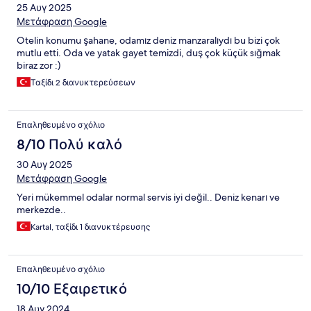
25 Αυγ 2025
Μετάφραση Google
Otelin konumu şahane, odamız deniz manzaralıydı bu bizi çok
mutlu etti. Oda ve yatak gayet temizdi, duş çok küçük sığmak
biraz zor :)
Ταξίδι 2 διανυκτερεύσεων
Επαληθευμένο σχόλιο
8/10 Πολύ καλό
30 Αυγ 2025
Μετάφραση Google
Yeri mükemmel odalar normal servis iyi değil.. Deniz kenarı ve
merkezde..
Kartal, ταξίδι 1 διανυκτέρευσης
Επαληθευμένο σχόλιο
10/10 Εξαιρετικό
18 Αυγ 2024