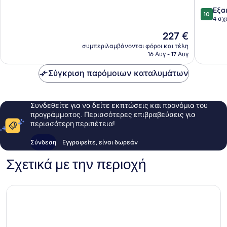
10,
10.0
Εξα
Θαυμάσιο,
10
στα
4 σχ
31
10,
σχόλια
Η
227 €
Εξαιρετ
τιμή
4
συμπεριλαμβάνονται φόροι και τέλη
είναι
16 Αυγ - 17 Αυγ
σχόλια
227 €
Σύγκριση παρόμοιων καταλυμάτων
Συνδεθείτε για να δείτε εκπτώσεις και προνόμια του
προγράμματος. Περισσότερες επιβραβεύσεις για
περισσότερη περιπέτεια!
Σύνδεση
Εγγραφείτε, είναι δωρεάν
Σχετικά με την περιοχή