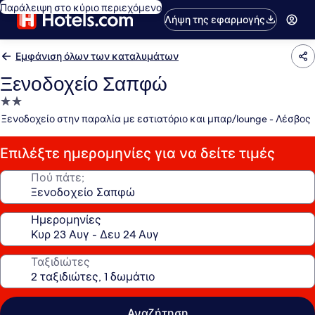
Παράλειψη στο κύριο περιεχόμενο
Λήψη της εφαρμογής
Εμφάνιση όλων των καταλυμάτων
Ξενοδοχείο Σαπφώ
Κατάλυμα
με
Ξενοδοχείο στην παραλία με εστιατόριο και μπαρ/lounge - Λέσβος
2.0
αστέρια
Επιλέξτε ημερομηνίες για να δείτε τιμές
Πού πάτε;
Ημερομηνίες
Ταξιδιώτες
Αναζήτηση