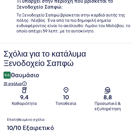
Τι υπάρχει στην περιοχή που βρίσκεται το
Ξενοδοχείο Σαπφώ;
Το Ξενοδοχείο Σαπφώ βρίσκεται στην καρδιά αυτής της
πόλης: Λέσβος. Ένα από τα πιο δημοφιλή σημεία
ενδιαφέροντος είναι το ακόλουθο: Λιμάνι του Μολύβου, το
οποίο απέχει 59 λεπτ. με το αυτοκίνητο.
Σχόλια για το κατάλυμα
Σχόλια
Ξενοδοχείο Σαπφώ
Θαυμάσιο
9,0
31 σχόλια
9,4
10
8,8
Καθαριότητα
Τοποθεσία
Προσωπικό &
εξυπηρέτηση
Σχόλια
Επαληθευμένο σχόλιο
10/10 Εξαιρετικό