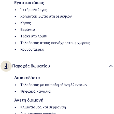
Εγκαταστάσεις
1 κτήριο/πύργος
Χρηματοκιβώτιο στη ρεσεψιόν
Κήπος
Βεράντα
Τζάκι στο λόμπι
Τηλεόραση στους κοινόχρηστους χώρους
Κουνουπιέρες
Παροχές δωματίου
Διασκεδάστε
Τηλεόραση με επίπεδη οθόνη 32 ιντσών
Ψηφιακά κανάλια
Άνετη διαμονή
Κλιματισμός και θέρμανση
Ανεμιστήρας οροφής