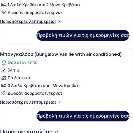
Κουζίνα,
1 Διπλό Κρεβάτι και 2 Μονά Κρεβάτια
Στον
Δωρεάν ασύρματο ίντερνετ
κήπο
Περισσότερες
Περισσότερες λεπτομέρειες
λεπτομέρειες
για
Προβολή τιμών για τις ημερομηνίες σας
Μπανγκαλόου,
Κουζίνα,
Στον
Προβολή
Μπανγκαλόου (Bungalow Vanille wit
6
κήπο
Μπανγκαλόου (Bungalow Vanille with air conditioned)
όλων
Θέα στον κήπο
των
54 τ.μ.
φωτογραφιών
για
Για 6 άτομα
Μπανγκαλόου
3 Διπλά Κρεβάτια και 1 Μονό Κρεβάτι
(Bungalow
Δωρεάν ασύρματο ίντερνετ
Vanille
Περισσότερες
Περισσότερες λεπτομέρειες
with
λεπτομέρειες
air
για
Προβολή τιμών για τις ημερομηνίες σας
Μπανγκαλόου
conditioned)
(Bungalow
Vanille
Παρόμοια καταλύματα