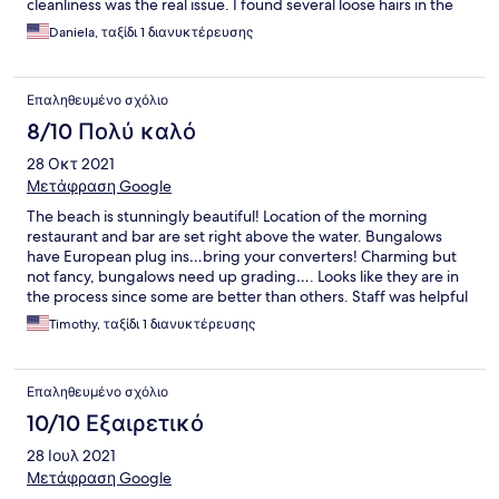
cleanliness was the real issue. I found several loose hairs in the
bathroom and the living area and it made me wonder what else
Daniela, ταξίδι 1 διανυκτέρευσης
wasn't clean that I couldn't see. In the time of Covid-19 I would
expect a keener eye on cleanliness. Front desk staff was nice,
but restaurant staff were impolite to say the lease...as if we were
Επαληθευμένο σχόλιο
a nuisance. Bar and restaurant were all closed by 9pm so no
after dinner drinks or much going on. With a little work this
8/10 Πολύ καλό
could be a great place. Location is the best though!
28 Οκτ 2021
Μετάφραση Google
The beach is stunningly beautiful! Location of the morning
restaurant and bar are set right above the water. Bungalows
have European plug ins…bring your converters! Charming but
not fancy, bungalows need up grading…. Looks like they are in
the process since some are better than others. Staff was helpful
and nice speaking English and French well. I would recommend
Timothy, ταξίδι 1 διανυκτέρευσης
this resort to my more adventurous traveler friends.
Επαληθευμένο σχόλιο
10/10 Εξαιρετικό
28 Ιουλ 2021
Μετάφραση Google