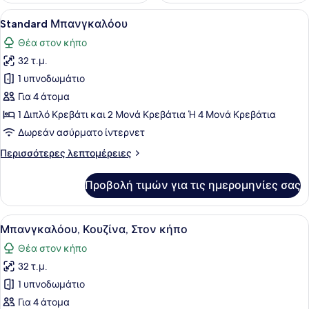
Προβολή
Standard Μπανγκαλόου | Χρηματοκι
11
Standard Μπανγκαλόου
όλων
Θέα στον κήπο
των
32 τ.μ.
φωτογραφιών
για
1 υπνοδωμάτιο
Standard
Για 4 άτομα
Μπανγκαλόου
1 Διπλό Κρεβάτι και 2 Μονά Κρεβάτια Ή 4 Μονά Κρεβάτια
Δωρεάν ασύρματο ίντερνετ
Περισσότερες
Περισσότερες λεπτομέρειες
λεπτομέρειες
για
Προβολή τιμών για τις ημερομηνίες σας
Standard
Μπανγκαλόου
Προβολή
Μπανγκαλόου, Κουζίνα, Στον κήπο 
8
Μπανγκαλόου, Κουζίνα, Στον κήπο
όλων
Θέα στον κήπο
των
32 τ.μ.
φωτογραφιών
για
1 υπνοδωμάτιο
Μπανγκαλόου,
Για 4 άτομα