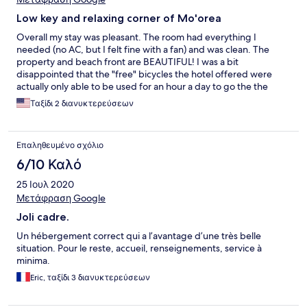
Low key and relaxing corner of Mo'orea
Overall my stay was pleasant. The room had everything I
needed (no AC, but I felt fine with a fan) and was clean. The
property and beach front are BEAUTIFUL! I was a bit
disappointed that the "free" bicycles the hotel offered were
actually only able to be used for an hour a day to go the the
market and back, not to explore the island.
Ταξίδι 2 διανυκτερεύσεων
Επαληθευμένο σχόλιο
6/10 Καλό
25 Ιουλ 2020
Μετάφραση Google
Joli cadre.
Un hébergement correct qui a l’avantage d’une très belle
situation. Pour le reste, accueil, renseignements, service à
minima.
Eric, ταξίδι 3 διανυκτερεύσεων