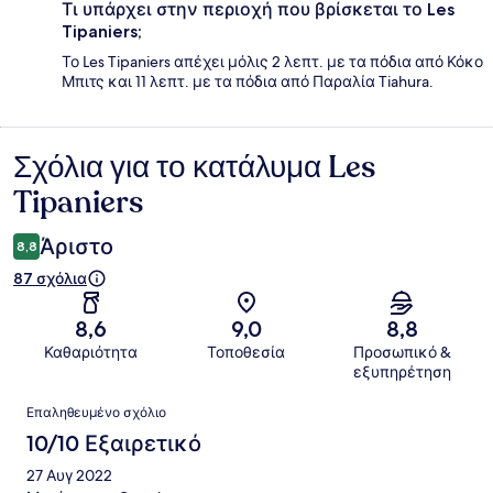
Τι υπάρχει στην περιοχή που βρίσκεται το Les
Tipaniers;
Το Les Tipaniers απέχει μόλις 2 λεπτ. με τα πόδια από Κόκο
Μπιτς και 11 λεπτ. με τα πόδια από Παραλία Tiahura.
Σχόλια για το κατάλυμα Les
Σχόλια
Tipaniers
Άριστο
8,8
87 σχόλια
8,6
9,0
8,8
Καθαριότητα
Τοποθεσία
Προσωπικό &
εξυπηρέτηση
Σχόλια
Επαληθευμένο σχόλιο
10/10 Εξαιρετικό
27 Αυγ 2022