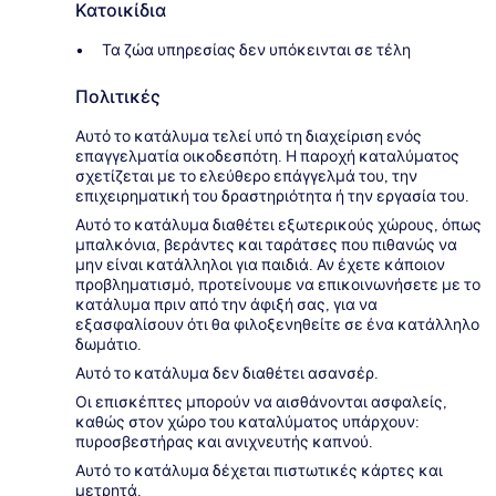
Κατοικίδια
Τα ζώα υπηρεσίας δεν υπόκεινται σε τέλη
Πολιτικές
Αυτό το κατάλυμα τελεί υπό τη διαχείριση ενός
επαγγελματία οικοδεσπότη. Η παροχή καταλύματος
σχετίζεται με το ελεύθερο επάγγελμά του, την
επιχειρηματική του δραστηριότητα ή την εργασία του.
Αυτό το κατάλυμα διαθέτει εξωτερικούς χώρους, όπως
μπαλκόνια, βεράντες και ταράτσες που πιθανώς να
μην είναι κατάλληλοι για παιδιά. Αν έχετε κάποιον
προβληματισμό, προτείνουμε να επικοινωνήσετε με το
κατάλυμα πριν από την άφιξή σας, για να
εξασφαλίσουν ότι θα φιλοξενηθείτε σε ένα κατάλληλο
δωμάτιο.
Αυτό το κατάλυμα δεν διαθέτει ασανσέρ.
Οι επισκέπτες μπορούν να αισθάνονται ασφαλείς,
καθώς στον χώρο του καταλύματος υπάρχουν:
πυροσβεστήρας και ανιχνευτής καπνού.
Αυτό το κατάλυμα δέχεται πιστωτικές κάρτες και
μετρητά.