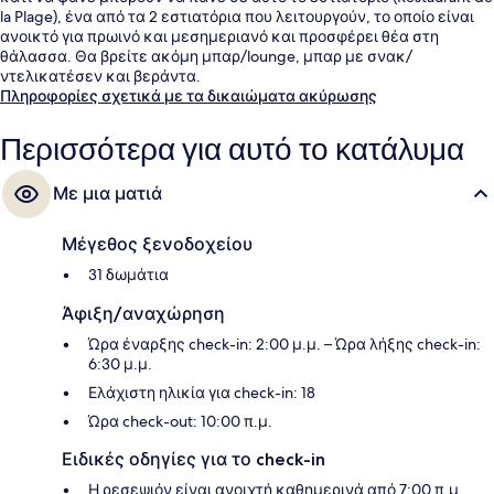
la Plage), ένα από τα 2 εστιατόρια που λειτουργούν, το οποίο είναι
ανοικτό για πρωινό και μεσημεριανό και προσφέρει θέα στη
θάλασσα. Θα βρείτε ακόμη μπαρ/lounge, μπαρ με σνακ/
ντελικατέσεν και βεράντα.
Πληροφορίες σχετικά με τα δικαιώματα ακύρωσης
Περισσότερα για αυτό το κατάλυμα
Με μια ματιά
Μέγεθος ξενοδοχείου
31 δωμάτια
Άφιξη/αναχώρηση
Ώρα έναρξης check-in: 2:00 μ.μ. – Ώρα λήξης check-in:
6:30 μ.μ.
Ελάχιστη ηλικία για check-in: 18
Ώρα check-out: 10:00 π.μ.
Ειδικές οδηγίες για το check-in
Η ρεσεψιόν είναι ανοιχτή καθημερινά από 7:00 π.μ.