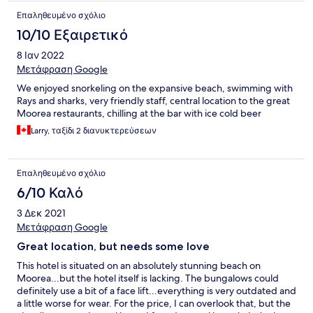
Επαληθευμένο σχόλιο
10/10 Εξαιρετικό
8 Ιαν 2022
Μετάφραση Google
We enjoyed snorkeling on the expansive beach, swimming with
Rays and sharks, very friendly staff, central location to the great
Moorea restaurants, chilling at the bar with ice cold beer
Larry, ταξίδι 2 διανυκτερεύσεων
Επαληθευμένο σχόλιο
6/10 Καλό
3 Δεκ 2021
Μετάφραση Google
Great location, but needs some love
This hotel is situated on an absolutely stunning beach on
Moorea...but the hotel itself is lacking. The bungalows could
definitely use a bit of a face lift...everything is very outdated and
a little worse for wear. For the price, I can overlook that, but the