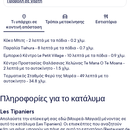
Προβολή σε χάρτη
Χάρτης
Τι υπάρχει σε
Τρόποι μετακίνησης
Εστιατόρια
κοντινή απόσταση
Κόκο Μπιτς
- 2 λεπτά με τα πόδια
- 0.2 χλμ.
Παραλία Tiahura
- 8 λεπτά με τα πόδια
- 0.7 χλμ.
Εμπορικό Κέντρο Le Petit Village
- 10 λεπτά με τα πόδια
- 0.9 χλμ.
Κέντρο Προστασίας Θαλάσσιας Χελώνας Te Mana O Te Moana
-
2 λεπτά με το αυτοκίνητο
- 1.5 χλμ.
Τερματικός Σταθμός Φερύ της Μορέα
- 49 λεπτά με το
αυτοκίνητο
- 34.8 χλμ.
Πληροφορίες για το κατάλυμα
Les Tipaniers
Απολαύστε την επίσκεψή σας εδώ (Μουρεά-Μαγιαό) μένοντας σε
αυτό το κατάλυμα (Les Tipaniers). Οι επισκέπτες που αναζητούν
κάτι να φάνε μπορούν να πάνε σε αυτό το εστιατόριο (Restaurant de