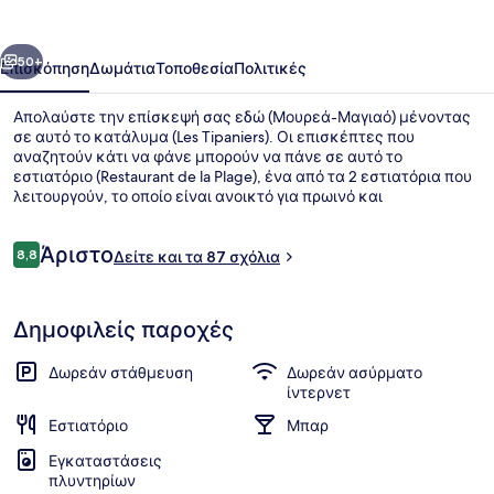
οηγούμενο
Επόμενο
50+
Επισκόπηση
Δωμάτια
Τοποθεσία
Πολιτικές
Απολαύστε την επίσκεψή σας εδώ (Μουρεά-Μαγιαό) μένοντας
σε αυτό το κατάλυμα (Les Tipaniers). Οι επισκέπτες που
αναζητούν κάτι να φάνε μπορούν να πάνε σε αυτό το
εστιατόριο (Restaurant de la Plage), ένα από τα 2 εστιατόρια που
λειτουργούν, το οποίο είναι ανοικτό για πρωινό και
μεσημεριανό και προσφέρει θέα στη θάλασσα. Θα βρείτε
ακόμη μπαρ/lounge, μπαρ με σνακ/ντελικατέσεν και βεράντα.
Σχόλια
Άριστο
8,8
Δείτε και τα 87 σχόλια
8,8 στα 10
Στην παραλία, αυτόνομη κατάδυση
Δημοφιλείς παροχές
Δωρεάν στάθμευση
Δωρεάν ασύρματο
ίντερνετ
Εστιατόριο
Μπαρ
Εγκαταστάσεις
πλυντηρίων