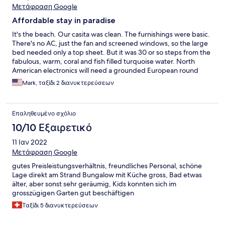
Μετάφραση Google
Affordable stay in paradise
It's the beach. Our casita was clean. The furnishings were basic.
There's no AC, just the fan and screened windows, so the large
bed needed only a top sheet. But it was 30 or so steps from the
fabulous, warm, coral and fish filled turquoise water. North
American electronics will need a grounded European round
adapter (i.e. two male prongs and one female slot on the power
Mark, ταξίδι 2 διανυκτερεύσεων
side). The hotel has a beach-side restaurant for breakfast and
lunch, and a nice dinner venue by the highway. All service was
friendly and helpful. Expect a $40 to $50 cab fare for the 30 km
Επαληθευμένο σχόλιο
ride from the ferry.
10/10 Εξαιρετικό
11 Ιαν 2022
Μετάφραση Google
gutes Preisleistungsverhältnis, freundliches Personal, schöne
Lage direkt am Strand Bungalow mit Küche gross, Bad etwas
älter, aber sonst sehr geräumig, Kids konnten sich im
grosszügigen Garten gut beschäftigen
Ταξίδι 5 διανυκτερεύσεων