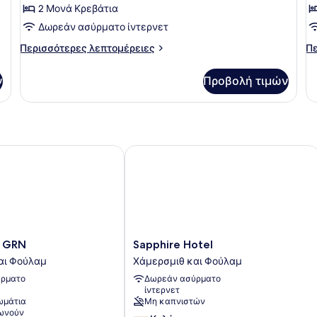
για
γ
2 Μονά Κρεβάτια
Δίκλινο
Τ
Δωρεάν ασύρματο ίντερνετ
Δωμάτιο
Δ
Περισσότερες
Πε
Περισσότερες λεπτομέρειες
Πε
(Twin)
λεπτομέρειες
λε
για
γι
ν
Προβολή τιμών
Δίκλινο
Τρ
Δωμάτιο
Δω
(Twin)
GRN
Sapphire Hotel
Sapphire
 GRN
Sapphire Hotel
Hotel
αι Φούλαμ
Χάμερσμιθ και Φούλαμ
Χάμερσμιθ
ρματο
Δωρεάν ασύρματο
και
ίντερνετ
Φούλαμ
ωμάτια
Μη καπνιστών
νωνούν