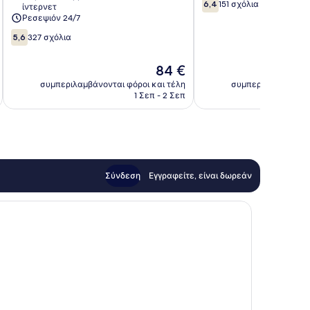
6.4
6,4
151 σχόλια
ίντερνετ
στα
Ρεσεψιόν 24/7
10,
5.6
5,6
327 σχόλια
151
στα
σχόλια
10,
Η
84 €
327
τιμή
σχόλια
συμπεριλαμβάνονται φόροι και τέλη
συμπεριλαμβάνοντα
είναι
1 Σεπ - 2 Σεπ
84 €
Σύνδεση
Εγγραφείτε, είναι δωρεάν