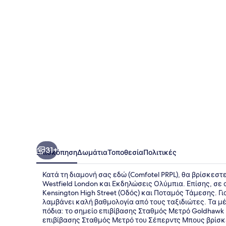
31+
Επισκόπηση
Δωμάτια
Τοποθεσία
Πολιτικές
Κατά τη διαμονή σας εδώ (Comfotel PRPL), θα βρίσκεστ
Westfield London και Εκδηλώσεις Ολύμπια. Επίσης, σε 
Kensington High Street (Οδός) και Ποταμός Τάμεσης. 
λαμβάνει καλή βαθμολογία από τους ταξιδιώτες. Τα μ
πόδια: το σημείο επιβίβασης Σταθμός Μετρό Goldhawk 
επιβίβασης Σταθμός Μετρό του Σέπερντς Μπους βρίσκ