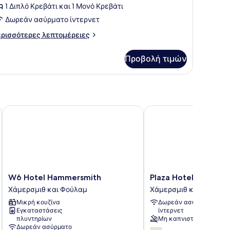
ια
1 Διπλό Κρεβάτι και 1 Μονό Κρεβάτι
ρίκλινο
Δωρεάν ασύρματο ίντερνετ
ωμάτιο
ρισσότερες
ρισσότερες λεπτομέρειες
πτομέρειες
α
Προβολή τιμών
ίκλινο
μάτιο
W6 Hotel Hammersmith
Plaza Hotel Hammersm
W6
Plaza
W6 Hotel Hammersmith
Plaza Hotel Hammer
Hotel
Hotel
Χάμερσμιθ και Φούλαμ
Χάμερσμιθ και Φούλαμ
Hammersmith
Hammersmith
Μικρή κουζίνα
Δωρεάν ασύρματο
Χάμερσμιθ
Χάμερσμιθ
Εγκαταστάσεις
ίντερνετ
και
και
πλυντηρίων
Μη καπνιστών
Φούλαμ
Φούλαμ
Δωρεάν ασύρματο