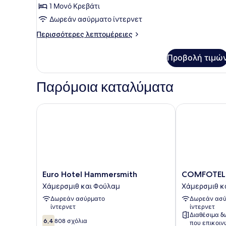
για
1 Μονό Κρεβάτι
Μονόκλινο
Δωρεάν ασύρματο ίντερνετ
Δωμάτιο
Περισσότερες
Περισσότερες λεπτομέρειες
λεπτομέρειες
για
Προβολή τιμώ
Μονόκλινο
Δωμάτιο
Παρόμοια καταλύματα
Euro Hotel Hammersmith
COMFOTEL 
Euro
COMFOTEL
Euro Hotel Hammersmith
COMFOTEL
Hotel
GRN
Χάμερσμιθ και Φούλαμ
Χάμερσμιθ κ
Hammersmith
Χάμερσμιθ
Δωρεάν ασύρματο
Δωρεάν ασύ
Χάμερσμιθ
και
ίντερνετ
ίντερνετ
και
Φούλαμ
Διαθέσιμα δ
Φούλαμ
6.4
6,4
808 σχόλια
που επικοι