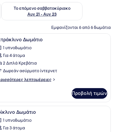
ο σαββατοκύριακο Αυγ 14 - Αυγ 16
Έλεγχος διαθεσιμότητας για το επόμενο σαββατοκύριακο Α
Το επόμενο σαββατοκύριακο
Αυγ 21 - Αυγ 23
Εμφανίζονται 6 από 6 δωμάτια
ον τοίχο, ένα φωτιστικό κομοδίνου και ένα παράθυρο με κουρτίνες.
ρεβάτια, ένα γραφείο και ένα μεγάλο παράθυρο.
ροβολή
Ένα δωμάτιο ξενοδοχείου με δύο κρεβάτια
7
ετράκλινο Δωμάτιο
λων
1 υπνοδωμάτιο
ων
Για 4 άτομα
ωτογραφιών
ια
2 Διπλά Κρεβάτια
ετράκλινο
Δωρεάν ασύρματο ίντερνετ
ωμάτιο
ρισσότερες
ρισσότερες λεπτομέρειες
πτομέρειες
α
Προβολή τιμών
τράκλινο
μάτιο
αν καθρέφτη.
εβάτια, ένα γραφείο, μια τηλεόραση και έργα τέχνης στους τοίχους.
ροβολή
Ένα δωμάτιο ξενοδοχείου με δύο κρεβάτια,
5
ρίκλινο Δωμάτιο
λων
1 υπνοδωμάτιο
ων
Για 3 άτομα
ωτογραφιών