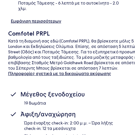
Ποταμός Τάμεσης
- 6 λεπτά με το αυτοκίνητο
- 2.0
χλμ.
Εμφάνιση περισσότερων
Comfotel PRPL
Κατά τη διαμονή σας εδώ (Comfotel PRPL), θα βρίσκεστε μόλις 5
London και Εκδηλώσεις Ολύμπια. Επίσης, σε απόσταση 5 λεπτών 
Street (Οδός) και Ποταμός Τάμεσης. Για το εξυπηρετικό προσω
βαθμολογία από τους ταξιδιώτες. Τα μέσα μαζικής μεταφοράς ε
επιβίβασης Σταθμός Μετρό Goldhawk Road βρίσκεται σε απόστα
του Σέπερντς Μπους βρίσκεται σε απόσταση 7 λεπτών.
Πληροφορίες σχετικά με τα δικαιώματα ακύρωσης
Μέγεθος ξενοδοχείου
19 δωμάτια
Άφιξη/αναχώρηση
Ώρα έναρξης check-in: 2:00 μ.μ. – Ώρα λήξης
check-in: 12 τα μεσάνυχτα