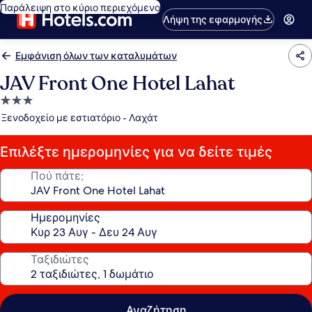
Παράλειψη στο κύριο περιεχόμενο
Λήψη της εφαρμογής
Εμφάνιση όλων των καταλυμάτων
JAV Front One Hotel Lahat
Κατάλυμα
με
Ξενοδοχείο με εστιατόριο - Λαχάτ
3.0
αστέρια
Επιλέξτε ημερομηνίες για να δείτε τιμές
Πού πάτε;
Ημερομηνίες
Ταξιδιώτες
Αναζήτηση