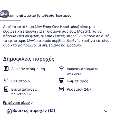
Hotel
Lahat
οηγούμενο
Επόμενο
16+
Επισκόπηση
Δωμάτια
Τοποθεσία
Πολιτικές
Αυτό το κατάλυμα (JAV Front One Hotel Lahat) είναι μια
εξαιρετική επιλογή για τη διαμονή σας εδώ (Λαχάτ). Για να
πάρουν κάτι να φάνε, οι επισκέπτες μπορούν να πάνε σε αυτό
το εστιατόριο (JAV), το οποίο σερβίρει διεθνής κουζίνα και είναι
ανοικτό για πρωινό, μεσημεριανό και βραδινό.
Δημοφιλείς παροχές
Δωρεάν στάθμευση
Δωρεάν ασύρματο
Εσωτερική είσοδος
ίντερνετ
Εστιατόριο
Κλιματισμός
Εγκαταστάσεις
Ρεσεψιόν 24/7
πλυντηρίων
Εμφάνιση όλων
Βασικές παροχές
(12)