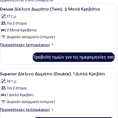
Εμφανίζονται 3 από 3 δωμάτια
τα
Προβολή
Ένα δωμάτιο ξενοδοχείου με ένα 
4
Deluxe Δίκλινο Δωμάτιο (Twin), 2 Μονά Κρεβάτια
δωμάτια
όλων
17 τ.μ.
των
Για 2 άτομα
φωτογραφιών
για
2 Μονά Κρεβάτια
Deluxe
Δωρεάν ασύρματο ίντερνετ
Δίκλινο
Περισσότερες
Περισσότερες λεπτομέρειες
Δωμάτιο
λεπτομέρειες
(Twin),
για
Προβολή τιμών για τις ημερομηνίες σας
Deluxe
2
Δίκλινο
Μονά
Δωμάτιο
Προβολή
Ένα δωμάτιο ξενοδοχείου με ένα κρ
Κρεβάτια
5
(Twin),
Superior Δίκλινο Δωμάτιο (Double), 1 Διπλό Κρεβάτι
όλων
2
14 τ.μ.
Μονά
των
Κρεβάτια
Για 2 άτομα
φωτογραφιών
για
1 Διπλό Κρεβάτι
Superior
Δωρεάν ασύρματο ίντερνετ
Δίκλινο
Περισσότερες
Περισσότερες λεπτομέρειες
Δωμάτιο
λεπτομέρειες