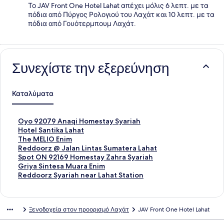
Το JAV Front One Hotel Lahat απέχει μόλις 6 λεπτ. με τα
πόδια από Πύργος Ρολογιού του Λαχάτ και 10 λεπτ. με τα
πόδια από Γουότερμπουμ Λαχάτ.
Συνεχίστε την εξερεύνηση
Καταλύματα
Σ
Oyo 92079 Anaqi Homestay Syariah
τ
Σ
Hotel Santika Lahat
ά
τ
Σ
The MELIO Enim
ν
ά
τ
Σ
Reddoorz @ Jalan Lintas Sumatera Lahat
τ
ν
ά
τ
Σ
Spot ON 92169 Homestay Zahra Syariah
α
τ
ν
ά
τ
Σ
Griya Sintesa Muara Enim
ρ
α
τ
ν
ά
τ
Σ
Reddoorz Syariah near Lahat Station
Σ
ρ
α
τ
ν
ά
τ
ύ
Σ
ρ
α
τ
ν
ά
ν
ύ
Σ
ρ
α
τ
ν
Ξενοδοχεία στον προορισμό Λαχάτ
JAV Front One Hotel Lahat
δ
ν
ύ
Σ
ρ
α
τ
ε
δ
ν
ύ
Σ
ρ
α