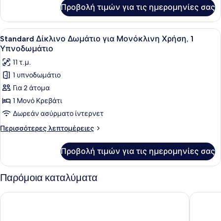
(Double),
για
Προβολή τιμών για τις ημερομηνίες σας
Superior
1
Δίκλινο
Διπλό
Δωμάτιο
Προβολή
Ένα υπνοδωμάτιο με ένα κρεβάτι, μ
Κρεβάτι
1
(Double),
Standard Δίκλινο Δωμάτιο για Μονόκλινη Χρήση, 1
όλων
1
Υπνοδωμάτιο
Διπλό
των
11 τ.μ.
Κρεβάτι
φωτογραφιών
1 υπνοδωμάτιο
για
Για 2 άτομα
Standard
Δίκλινο
1 Μονό Κρεβάτι
Δωμάτιο
Δωρεάν ασύρματο ίντερνετ
για
Περισσότερες
Περισσότερες λεπτομέρειες
Μονόκλινη
λεπτομέρειες
Χρήση,
για
Προβολή τιμών για τις ημερομηνίες σας
Standard
1
Δίκλινο
Υπνοδωμάτιο
Δωμάτιο
Παρόμοια καταλύματα
για
Μονόκλινη
Lighthouse Hotel
Grand Zu
Χρήση,
1
Υπνοδωμάτιο