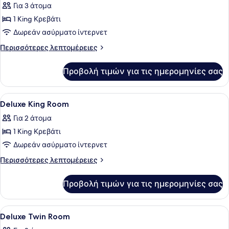
για
Για 3 άτομα
Pool
1 King Κρεβάτι
Villa
Δωρεάν ασύρματο ίντερνετ
Ocean
Περισσότερες
Περισσότερες λεπτομέρειες
View
λεπτομέρειες
για
Προβολή τιμών για τις ημερομηνίες σας
Pool
Villa
Ocean
Προβολή
Κλινοσκεπάσματα υψηλής ποιότητας
16
View
Deluxe King Room
όλων
Για 2 άτομα
των
1 King Κρεβάτι
φωτογραφιών
για
Δωρεάν ασύρματο ίντερνετ
Deluxe
Περισσότερες
Περισσότερες λεπτομέρειες
King
λεπτομέρειες
για
Room
Προβολή τιμών για τις ημερομηνίες σας
Deluxe
King
Room
Προβολή
Κλινοσκεπάσματα υψηλής ποιότητας
13
Deluxe Twin Room
όλων