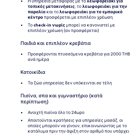
Η υπηρεσία μεταφοράς με το
λεωφορειάκι για
τοπικές μετακινήσεις
, το
λεωφορειάκι για την
παραλία
και το
λεωφορειάκι για το εμπορικό
κέντρο
προσφέρεται με επιπλέον χρέωση
Το
check-in νωρίς
μπορεί να κανονιστεί με
επιπλέον χρέωση (αν προσφέρεται)
Παιδιά και επιπλέον κρεβάτια
Προσφέρονται πτυσσόμενα κρεβάτια για 2000 THB
ανά ημέρα
Κατοικίδια
Τα ζώα υπηρεσίας δεν υπόκεινται σε τέλη
Πισίνα, σπα και γυμναστήριο (κατά
περίπτωση)
Ανοιχτή πισίνα όλο το 24ωρο
Απαιτούνται κρατήσεις για υπηρεσίες μασάζ, οι
οποίες μπορούν να γίνουν, επικοινωνώντας με το
κατάλυμα πριν την άφιξη στον αριθμό που υπάρχει