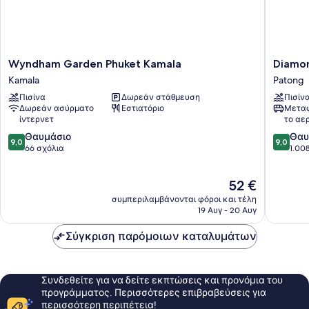
Wyndham
Diamon
Wyndham Garden Phuket Kamala
Diamon
Garden
Cliff
Kamala
Patong
Phuket
Resort
Πισίνα
Δωρεάν στάθμευση
Πισίν
Kamala
&
Δωρεάν ασύρματο
Εστιατόριο
Μεταφ
Kamala
Spa,
ίντερνετ
το αε
Patong
9.0
9.0
Θαυμάσιο
Beach
Θαυ
9,0
9,0
στα
στα
66 σχόλια
Patong
1.00
10,
10,
Θαυμάσιο,
Θαυμάσ
Η
52 €
66
1.008
τιμή
σχόλια
σχόλια
συμπεριλαμβάνονται φόροι και τέλη
είναι
19 Αυγ - 20 Αυγ
52 €
Σύγκριση παρόμοιων καταλυμάτων
Συνδεθείτε για να δείτε εκπτώσεις και προνόμια του
προγράμματος. Περισσότερες επιβραβεύσεις για
περισσότερη περιπέτεια!