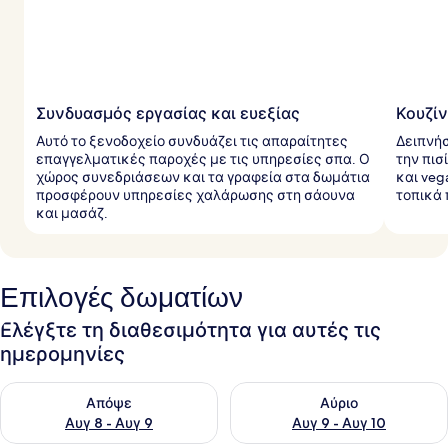
Συνδυασμός εργασίας και ευεξίας
Κουζίν
Αυτό το ξενοδοχείο συνδυάζει τις απαραίτητες
Δειπνήσ
επαγγελματικές παροχές με τις υπηρεσίες σπα. Ο
την πισ
χώρος συνεδριάσεων και τα γραφεία στα δωμάτια
και veg
προσφέρουν υπηρεσίες χαλάρωσης στη σάουνα
τοπικά 
και μασάζ.
Επιλογές δωματίων
Ελέγξτε τη διαθεσιμότητα για αυτές τις
ημερομηνίες
Έλεγχος διαθεσιμότητας για απόψε Αυγ 8 - Αυγ 9
Έλεγχος διαθεσιμότητας για 
Απόψε
Αύριο
Αυγ 8 - Αυγ 9
Αυγ 9 - Αυγ 10