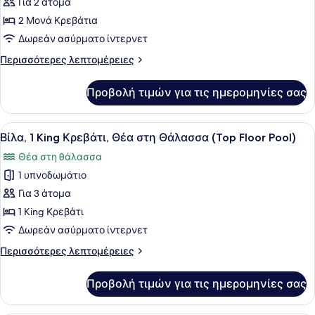
Για 2 άτομα
των
2 Μονά Κρεβάτια
φωτογραφιών
για
Δωρεάν ασύρματο ίντερνετ
Deluxe
Περισσότερες
Περισσότερες λεπτομέρειες
Twin
λεπτομέρειες
για
Room
Προβολή τιμών για τις ημερομηνίες σας
Deluxe
Twin
Room
Προβολή
Ένα μοντέρνο σαλόνι με μια μεγάλ
5
Βίλα, 1 King Κρεβάτι, Θέα στη Θάλασσα (Top Floor Pool)
όλων
Θέα στη θάλασσα
των
1 υπνοδωμάτιο
φωτογραφιών
για
Για 3 άτομα
Βίλα,
1 King Κρεβάτι
1
Δωρεάν ασύρματο ίντερνετ
King
Περισσότερες
Περισσότερες λεπτομέρειες
Κρεβάτι,
λεπτομέρειες
Θέα
για
Προβολή τιμών για τις ημερομηνίες σας
Βίλα,
στη
1
Θάλασσα
King