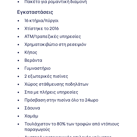
Πακέτο για ρομαντική διαμονή
Εγκαταστάσεις
16 κτήρια/πύργοι
Χτίστηκε το 2016
ΑΤΜ/τραπεζικές υπηρεσίες
Χρηματοκιβώτιο στη ρεσεψιόν
Κήπος
Βεράντα
Γυμναστήριο
2 εξωτερικές πισίνες
Χώρος στάθμευσης ποδηλάτων
Σπα με πλήρεις υπηρεσίες
Πρόσβαση στην πισίνα όλο το 24ωρο
Σάουνα
Χαμάμ
Τουλάχιστον το 80% των τροφών από ντόπιους
παραγωγούς