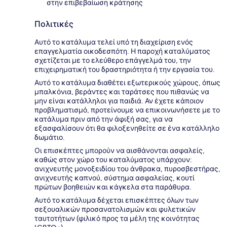
στην επιβεβαίωση κράτησης
Πολιτικές
Αυτό το κατάλυμα τελεί υπό τη διαχείριση ενός
επαγγελματία οικοδεσπότη. Η παροχή καταλύματος
σχετίζεται με το ελεύθερο επάγγελμά του, την
επιχειρηματική του δραστηριότητα ή την εργασία του.
Αυτό το κατάλυμα διαθέτει εξωτερικούς χώρους, όπως
μπαλκόνια, βεράντες και ταράτσες που πιθανώς να
μην είναι κατάλληλοι για παιδιά. Αν έχετε κάποιον
προβληματισμό, προτείνουμε να επικοινωνήσετε με το
κατάλυμα πριν από την άφιξή σας, για να
εξασφαλίσουν ότι θα φιλοξενηθείτε σε ένα κατάλληλο
δωμάτιο.
Οι επισκέπτες μπορούν να αισθάνονται ασφαλείς,
καθώς στον χώρο του καταλύματος υπάρχουν:
ανιχνευτής μονοξειδίου του άνθρακα, πυροσβεστήρας,
ανιχνευτής καπνού, σύστημα ασφαλείας, κουτί
πρώτων βοηθειών και κάγκελα στα παράθυρα.
Αυτό το κατάλυμα δέχεται επισκέπτες όλων των
σεξουαλικών προσανατολισμών και φυλετικών
ταυτοτήτων (φιλικό προς τα μέλη της κοινότητας