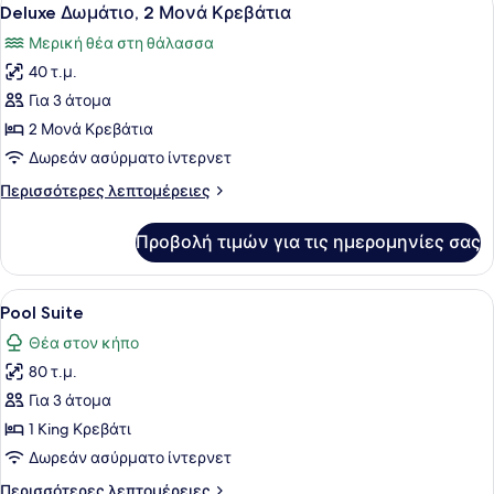
Προβολή
6
King
Deluxe Δωμάτιο, 2 Μονά Κρεβάτια
όλων
Κρεβάτι
Μερική θέα στη θάλασσα
των
40 τ.μ.
φωτογραφιών
για
Για 3 άτομα
Deluxe
2 Μονά Κρεβάτια
Δωμάτιο,
Δωρεάν ασύρματο ίντερνετ
2
Περισσότερες
Περισσότερες λεπτομέρειες
Μονά
λεπτομέρειες
Κρεβάτια
για
Προβολή τιμών για τις ημερομηνίες σας
Deluxe
Δωμάτιο,
2
Προβολή
Ένα σύγχρονο δωμάτιο ξενοδοχείου 
6
Μονά
Pool Suite
όλων
Κρεβάτια
Θέα στον κήπο
των
80 τ.μ.
φωτογραφιών
για
Για 3 άτομα
Pool
1 King Κρεβάτι
Suite
Δωρεάν ασύρματο ίντερνετ
Περισσότερες
Περισσότερες λεπτομέρειες