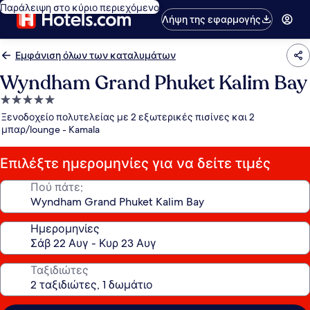
Παράλειψη στο κύριο περιεχόμενο
Λήψη της εφαρμογής
Εμφάνιση όλων των καταλυμάτων
Wyndham Grand Phuket Kalim Bay
Κατάλυμα
με
Ξενοδοχείο πολυτελείας με 2 εξωτερικές πισίνες και 2
5.0
μπαρ/lounge - Kamala
αστέρια
Επιλέξτε ημερομηνίες για να δείτε τιμές
Πού πάτε;
Ημερομηνίες
Ταξιδιώτες