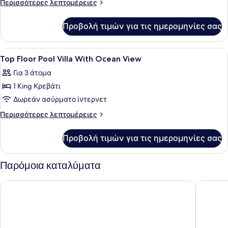
Περισσότερες
Περισσότερες λεπτομέρειες
Villa,
λεπτομέρειες
Ocean
για
Προβολή τιμών για τις ημερομηνίες σας
Two-
View
Bedroom
Pool
Προβολή
Κλινοσκεπάσματα υψηλής ποιότητας
4
Villa,
Top Floor Pool Villa With Ocean View
όλων
Ocean
Για 3 άτομα
View
των
1 King Κρεβάτι
φωτογραφιών
για
Δωρεάν ασύρματο ίντερνετ
Top
Περισσότερες
Περισσότερες λεπτομέρειες
Floor
λεπτομέρειες
για
Pool
Προβολή τιμών για τις ημερομηνίες σας
Top
Villa
Floor
With
Pool
Παρόμοια καταλύματα
Ocean
Villa
With
View
Wyndham Garden Phuket Kamala
Diamond 
Ocean
View