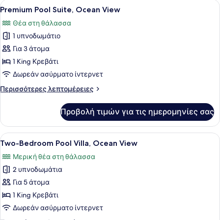
Προβολή
Ένα δωμάτιο ξενοδοχείου με ένα κρ
(Top
4
Κρεβάτι,
Premium Pool Suite, Ocean View
όλων
Floor
Θέα
Θέα στη θάλασσα
στη
των
Pool)
Θάλασσα
1 υπνοδωμάτιο
φωτογραφιών
(Top
για
Για 3 άτομα
Floor
Premium
Pool)
1 King Κρεβάτι
Pool
Δωρεάν ασύρματο ίντερνετ
Suite,
Περισσότερες
Περισσότερες λεπτομέρειες
Ocean
λεπτομέρειες
View
για
Προβολή τιμών για τις ημερομηνίες σας
Premium
Pool
Suite,
Προβολή
Ένα σύγχρονο υπνοδωμάτιο με ένα 
6
Ocean
Two-Bedroom Pool Villa, Ocean View
όλων
View
Μερική θέα στη θάλασσα
των
2 υπνοδωμάτια
φωτογραφιών
για
Για 5 άτομα
Two-
1 King Κρεβάτι
Bedroom
Δωρεάν ασύρματο ίντερνετ
Pool