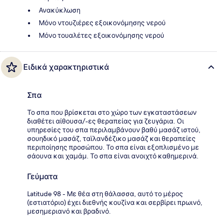
Ανακύκλωση
Μόνο ντουζιέρες εξοικονόμησης νερού
Μόνο τουαλέτες εξοικονόμησης νερού
Ειδικά χαρακτηριστικά
Σπα
Το σπα που βρίσκεται στο χώρο των εγκαταστάσεων
διαθέτει αίθουσα/-ες θεραπείας για ζευγάρια. Οι
υπηρεσίες του σπα περιλαμβάνουν βαθύ μασάζ ιστού,
σουηδικό μασάζ, ταϊλανδέζικο μασάζ και θεραπείες
περιποίησης προσώπου. Το σπα είναι εξοπλισμένο με
σάουνα και χαμάμ. Το σπα είναι ανοιχτό καθημερινά.
Γεύματα
Latitude 98 - Με θέα στη θάλασσα, αυτό το μέρος
(εστιατόριο) έχει διεθνής κουζίνα και σερβίρει πρωινό,
μεσημεριανό και βραδινό.