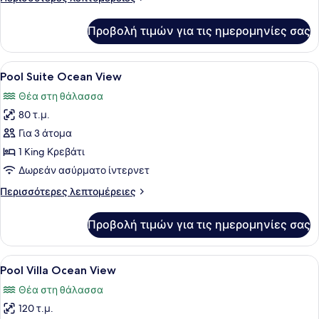
λεπτομέρειες
για
Προβολή τιμών για τις ημερομηνίες σας
Pool
Suite
Προβολή
Ένα δωμάτιο ξενοδοχείου με ένα κρ
4
Pool Suite Ocean View
όλων
Θέα στη θάλασσα
των
80 τ.μ.
φωτογραφιών
για
Για 3 άτομα
Pool
1 King Κρεβάτι
Suite
Δωρεάν ασύρματο ίντερνετ
Ocean
Περισσότερες
Περισσότερες λεπτομέρειες
View
λεπτομέρειες
για
Προβολή τιμών για τις ημερομηνίες σας
Pool
Suite
Ocean
Προβολή
Ένα σύγχρονο δωμάτιο ξενοδοχείου
9
View
Pool Villa Ocean View
όλων
Θέα στη θάλασσα
των
120 τ.μ.
φωτογραφιών