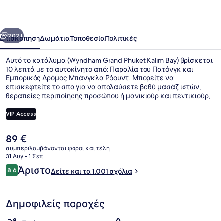
Kalim
Bay
οηγούμενο
Επόμενο
202+
Επισκόπηση
Δωμάτια
Τοποθεσία
Πολιτικές
Αυτό το κατάλυμα (Wyndham Grand Phuket Kalim Bay) βρίσκεται
10 λεπτά με το αυτοκίνητο από: Παραλία του Πατόνγκ και
Εμπορικός Δρόμος Μπάνγκλα Ρόουντ. Μπορείτε να
επισκεφτείτε το σπα για να απολαύσετε βαθύ μασάζ ιστών,
θεραπείες περιποίησης προσώπου ή μανικιούρ και πεντικιούρ,
ενώ το εστιατόριο (Latitude 98), το οποίο είναι ανοικτό για
πρωινό, μεσημεριανό και βραδινό, σερβίρει διεθνής κουζίνα. Σε
VIP Access
αυτό το ξενοδοχείο (πολυτελείας) θα βρείτε ακόμη 2
εξωτερικές πισίνες, γυμναστήριο και σάουνα. Άλλοι ταξιδιώτες
Η
89 €
λένε εξαιρετικά πράγματα για το εξυπηρετικό προσωπικό.
2 εξωτερικές πισίνες, ομπρέλες πι
τρέχουσα
συμπεριλαμβάνονται φόροι και τέλη
τιμή
31 Αυγ - 1 Σεπ
είναι
Σχόλια
Άριστο
8,6
Δείτε και τα 1.001 σχόλια
89 €
8,6 στα 10
Δημοφιλείς παροχές