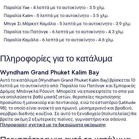
Παραλία Yae
- 4 λεπτά με το αυτοκίνητο
- 3.5 χλμ.
Παραλία Kalim
- 5 λεπτά με το αυτοκίνητο
- 3.5 χλμ.
Μπιγκ Σι Μάρκετ Καμάλα
- 5 λεπτά με το αυτοκίνητο
- 3.9 χλμ.
Παραλία του Πατόνγκ
- 6 λεπτά με το αυτοκίνητο
- 4.3 χλμ.
Παραλία Καμάλα
- 6 λεπτά με το αυτοκίνητο
- 4.6 χλμ.
Πληροφορίες για το κατάλυμα
Wyndham Grand Phuket Kalim Bay
Αυτό το κατάλυμα (Wyndham Grand Phuket Kalim Bay) βρίσκεται 10
λεπτά με το αυτοκίνητο από: Παραλία του Πατόνγκ και Εμπορικός
Δρόμος Μπάνγκλα Ρόουντ. Μπορείτε να επισκεφτείτε το σπα για
να απολαύσετε βαθύ μασάζ ιστών, θεραπείες περιποίησης
προσώπου ή μανικιούρ και πεντικιούρ, ενώ το εστιατόριο (Latitude
98), το οποίο είναι ανοικτό για πρωινό, μεσημεριανό και βραδινό,
σερβίρει διεθνής κουζίνα. Σε αυτό το ξενοδοχείο (πολυτελείας) θα
βρείτε ακόμη 2 εξωτερικές πισίνες, γυμναστήριο και σάουνα.
Άλλοι ταξιδιώτες λένε εξαιρετικά πράγματα για το εξυπηρετικό
Πληροφορίες σχετικά με τα δικαιώματα ακύρωσης
προσωπικό.