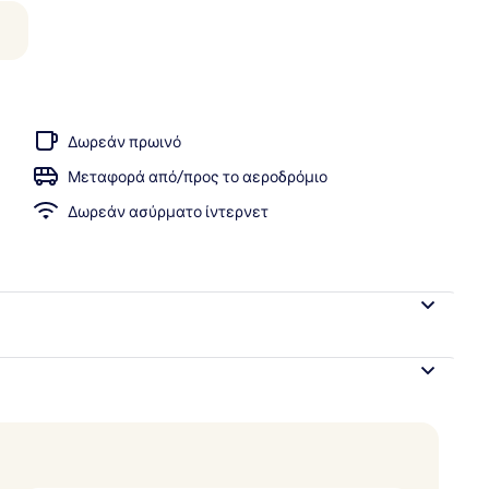
λινο Δωμάτιο (Double) | Χρηματοκιβώτιο στο δωμάτιο, γραφείο, χώρος 
Δωρεάν πρωινό
Μεταφορά από/προς το αεροδρόμιο
Δωρεάν ασύρματο ίντερνετ