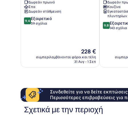
Δωρεάν πρωινό
Δωρεάν πρω
Spa
Σπα
Κουζίνα
Σπάρτη
Δωρεάν στάθμευση
Εγκαταστάσ
πλυντηρίων
9.4
Εξαιρετικό
9,4
9.8
Εξαιρετι
στα
59 σχόλια
9,8
στα
143 σχόλια
10,
10,
Εξαιρετικό,
Εξαιρετικό,
59
143
σχόλια
σχόλια
Η
228 €
τιμή
συμπεριλαμβάνονται φόροι και τέλη
συμπερι
είναι
31 Αυγ - 1 Σεπ
228 €
Συνδεθείτε για να δείτε εκπτώσει
Περισσότερες επιβραβεύσεις για π
Σχετικά με την περιοχή