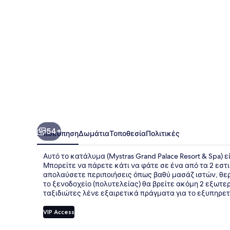
&
Spa
54+
Επισκόπηση
Δωμάτια
Τοποθεσία
Πολιτικές
Αυτό το κατάλυμα (Mystras Grand Palace Resort & Spa) ε
Μπορείτε να πάρετε κάτι να φάτε σε ένα από τα 2 εστι
απολαύσετε περιποιήσεις όπως βαθύ μασάζ ιστών, θε
το ξενοδοχείο (πολυτελείας) θα βρείτε ακόμη 2 εξωτερ
ταξιδιώτες λένε εξαιρετικά πράγματα για το εξυπηρε
VIP Access