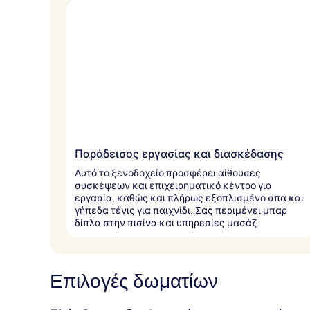
τ
ο
υ
ς
τ
α
ξ
ι
δ
ι
ώ
Παράδεισος εργασίας και διασκέδασης
τ
ε
Αυτό το ξενοδοχείο προσφέρει αίθουσες
ς
συσκέψεων και επιχειρηματικό κέντρο για
εργασία, καθώς και πλήρως εξοπλισμένο σπα και
γήπεδα τένις για παιχνίδι. Σας περιμένει μπαρ
δίπλα στην πισίνα και υπηρεσίες μασάζ.
Επιλογές δωματίων