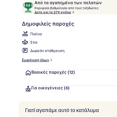
Σχόλια
9,8
Από τα αγαπημένα των πελατών
Premium Δίκ
Κ
στα
Κορυφαία βαθμολογία από τους ταξιδιώτες
ο
Δείτε και τα 279 σχόλια
10,
ρ
Από
υ
Δημοφιλείς παροχές
τα
φ
αγαπημένα
α
Πισίνα
των
ί
α
πελατών
Σπα
β
Δωρεάν στάθμευση
α
θ
Εμφάνιση όλων
μ
ο
Βασικές παροχές
(12)
λ
ο
γ
ί
Για οικογένειες
(6)
α
α
π
Γιατί αγαπάμε αυτό το κατάλυμα
ό