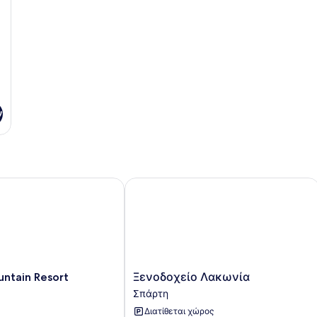
ν
tain Resort
Ξενοδοχείο Λακωνία
Ξενοδοχείο
untain Resort
Ξενοδοχείο Λακωνία
Λακωνία
Σπάρτη
Σπάρτη
Διατίθεται χώρος