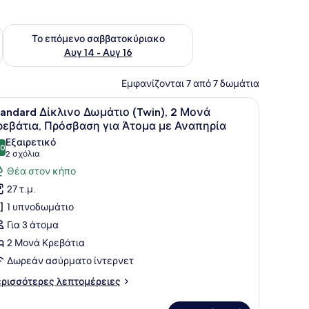
ο σαββατοκύριακο Αυγ 7 - Αυγ 9
Έλεγχος διαθεσιμότητας για το επόμενο σαββατοκύριακο Α
Το επόμενο σαββατοκύριακο
Αυγ 14 - Αυγ 16
Εμφανίζονται 7 από 7 δωμάτια
φωτιστικά, μια καρέκλα και ένα παράθυρο με κουρτίνες.
 ξύλινες δοκούς στην οροφή, ένα κρεβάτι με ουρανό, κομοδίνα με φωτι
ροβολή
Ένα δωμάτιο ξενοδοχείου με δύο κρεβάτια
4
tandard Δίκλινο Δωμάτιο (Twin), 2 Μονά
λων
ρεβάτια, Πρόσβαση για Άτομα με Αναπηρία
ων
Εξαιρετικό
,0
ωτογραφιών
10,0 στα 10
(2
2 σχόλια
ια
σχόλια)
Θέα στον κήπο
tandard
27 τ.μ.
ίκλινο
1 υπνοδωμάτιο
ωμάτιο
Για 3 άτομα
Twin),
2 Μονά Κρεβάτια
Δωρεάν ασύρματο ίντερνετ
ονά
ρεβάτια,
ρισσότερες
ρισσότερες λεπτομέρειες
ρόσβαση
πτομέρειες
α