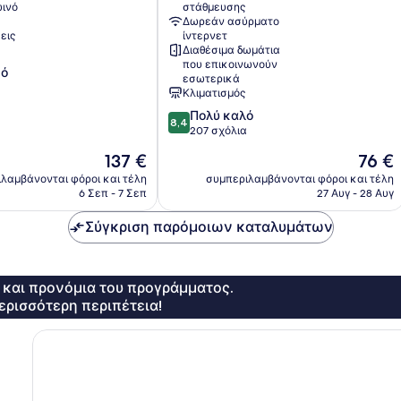
ινό
στάθμευσης
Δωρεάν ασύρματο
εις
ίντερνετ
Διαθέσιμα δωμάτια
που επικοινωνούν
κό
εσωτερικά
Κλιματισμός
8.4
Πολύ καλό
8,4
στα
207 σχόλια
10,
Η
Η
137 €
76 €
Πολύ
τιμή
τιμή
καλό,
λαμβάνονται φόροι και τέλη
συμπεριλαμβάνονται φόροι και τέλη
είναι
είναι
6 Σεπ - 7 Σεπ
27 Αυγ - 28 Αυγ
207
137 €
76 €
σχόλια
Σύγκριση παρόμοιων καταλυμάτων
ς και προνόμια του προγράμματος.
ερισσότερη περιπέτεια!