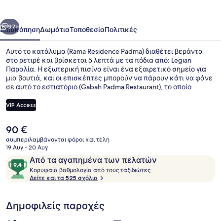
οηγούμενο
Επόμενο
97+
Επισκόπηση
Δωμάτια
Τοποθεσία
Πολιτικές
Αυτό το κατάλυμα (Rama Residence Padma) διαθέτει βεράντα
στο ρετιρέ και βρίσκεται 5 λεπτά με τα πόδια από: Legian
Παραλία. Η εξωτερική πισίνα είναι ένα εξαιρετικό σημείο για
μια βουτιά, και οι επισκέπτες μπορούν να πάρουν κάτι να φάνε
σε αυτό το εστιατόριο (Gabah Padma Restaurant), το οποίο
σερβίρει ασιατική κουζίνα και είναι ανοικτό για πρωινό,
μεσημεριανό και βραδινό. Άλλες παροχές περιλαμβάνουν
VIP Access
μπαρ/lounge, γυμναστήριο και πισίνα για παιδιά. Για το
εξυπηρετικό προσωπικό και την τοποθεσία του τα καταλύματα
Η
90 €
λαμβάνουν εξαιρετική βαθμολογία από τους ταξιδιώτες.
Θέα από το κατάλυμα
τρέχουσα
συμπεριλαμβάνονται φόροι και τέλη
τιμή
19 Αυγ - 20 Αυγ
είναι
Σχόλια
9,4
Από τα αγαπημένα των πελατών
90 €
Κ
στα
Κορυφαία βαθμολογία από τους ταξιδιώτες
ο
Δείτε και τα 525 σχόλια
10,
ρ
Από
υ
τα
Δημοφιλείς παροχές
φ
αγαπημένα
α