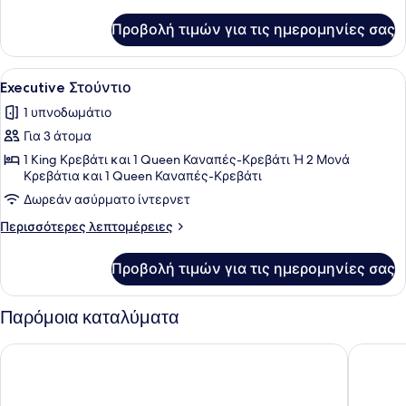
λεπτομέρειες
για
Προβολή τιμών για τις ημερομηνίες σας
Family
Residence
Suite
Προβολή
Ένα σύγχρονο δωμάτιο ξενοδοχείου 
6
Executive Στούντιο
όλων
1 υπνοδωμάτιο
των
Για 3 άτομα
φωτογραφιών
για
1 King Κρεβάτι και 1 Queen Καναπές-Κρεβάτι Ή 2 Μονά
Κρεβάτια και 1 Queen Καναπές-Κρεβάτι
Executive
Δωρεάν ασύρματο ίντερνετ
Στούντιο
Περισσότερες
Περισσότερες λεπτομέρειες
λεπτομέρειες
για
Προβολή τιμών για τις ημερομηνίες σας
Executive
Στούντιο
Παρόμοια καταλύματα
The Jayakarta Bali
Mercure 