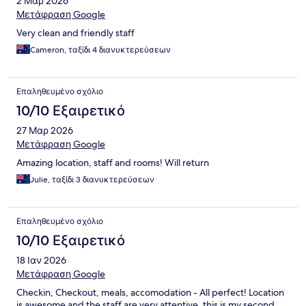
2 Μαρ 2026
Μετάφραση Google
Very clean and friendly staff
Cameron, ταξίδι 4 διανυκτερεύσεων
Επαληθευμένο σχόλιο
10/10 Εξαιρετικό
27 Μαρ 2026
Μετάφραση Google
Amazing location, staff and rooms! Will return
Julie, ταξίδι 3 διανυκτερεύσεων
Επαληθευμένο σχόλιο
10/10 Εξαιρετικό
18 Ιαν 2026
Μετάφραση Google
Checkin, Checkout, meals, accomodation - All perfect! Location
is awesome and the staff are very attentive, this is my second