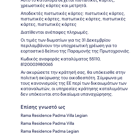
Αυτό το κατάλυμα δέχεται πιστωτικές κάρτες,
χρεωστικές κάρτες και μετρητά.
Αποδεκτές πιστωτικές κάρτες: πιστωτικές κάρτες,
πιστωτικές κάρτες, πιστωτικές κάρτες, πιστωτικές
κάρτες, πιστωτικές κάρτες
Διατίθενται ανέπαφες πληρωμές.
Οι τιμές των δωματίων για τις 31 Δεκεμβρίου
περιλαμβάνουν την υποχρεωτική χρέωση για το
εορταστικό δείπνο της Παραμονής της Πρωτοχρονιάς.
Κωδικός αναφοράς καταλύματος 55110,
8120003980065
Αν ακυρώσετε την κράτησή σας, θα υπόκεισθε στην
πολιτική ακύρωσης του οικοδεσπότη. Σύμφωνα με
τους κανονισμούς της ΕΕ περί των δικαιωμάτων των
καταναλωτών, οι υπηρεσίες κράτησης καταλυμάτων
δεν υπόκεινται στο δικαίωμα υπαναχώρησης.
Επίσης γνωστό ως
Rama Residence Padma Villa Legian
Rama Residence Padma Villa
Rama Residence Padma Legian