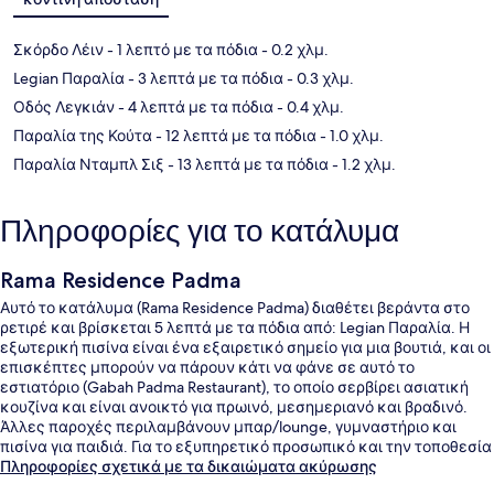
Σκόρδο Λέιν
- 1 λεπτό με τα πόδια
- 0.2 χλμ.
Legian Παραλία
- 3 λεπτά με τα πόδια
- 0.3 χλμ.
Οδός Λεγκιάν
- 4 λεπτά με τα πόδια
- 0.4 χλμ.
Παραλία της Κούτα
- 12 λεπτά με τα πόδια
- 1.0 χλμ.
Παραλία Νταμπλ Σιξ
- 13 λεπτά με τα πόδια
- 1.2 χλμ.
Πληροφορίες για το κατάλυμα
Rama Residence Padma
Αυτό το κατάλυμα (Rama Residence Padma) διαθέτει βεράντα στο
ρετιρέ και βρίσκεται 5 λεπτά με τα πόδια από: Legian Παραλία. Η
εξωτερική πισίνα είναι ένα εξαιρετικό σημείο για μια βουτιά, και οι
επισκέπτες μπορούν να πάρουν κάτι να φάνε σε αυτό το
εστιατόριο (Gabah Padma Restaurant), το οποίο σερβίρει ασιατική
κουζίνα και είναι ανοικτό για πρωινό, μεσημεριανό και βραδινό.
Άλλες παροχές περιλαμβάνουν μπαρ/lounge, γυμναστήριο και
πισίνα για παιδιά. Για το εξυπηρετικό προσωπικό και την τοποθεσία
του τα καταλύματα λαμβάνουν εξαιρετική βαθμολογία από τους
Πληροφορίες σχετικά με τα δικαιώματα ακύρωσης
ταξιδιώτες.