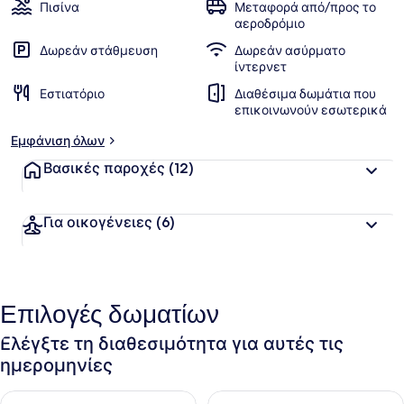
των
ί
Πισίνα
Μεταφορά από/προς το
α
πελατών
αεροδρόμιο
Δωρεάν στάθμευση
Δωρεάν ασύρματο
β
ίντερνετ
α
θ
Εστιατόριο
Διαθέσιμα δωμάτια που
μ
επικοινωνούν εσωτερικά
ο
λ
Εμφάνιση όλων
ο
γ
Βασικές παροχές
(12)
ί
α
Για οικογένειες
(6)
α
π
ό
τ
Επιλογές δωματίων
ο
υ
Ελέγξτε τη διαθεσιμότητα για αυτές τις
ς
ημερομηνίες
τ
α
Έλεγχος διαθεσιμότητας για απόψε Αυγ 10 - Αυγ 11
Έλεγχος διαθεσιμότητας για α