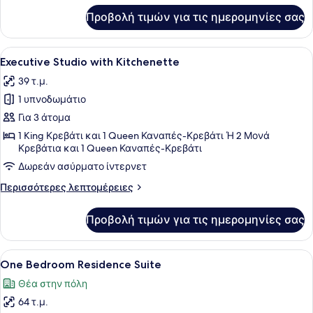
για
Προβολή τιμών για τις ημερομηνίες σας
Premier
Studio
with
Προβολή
Ένα δωμάτιο ξενοδοχείου με ένα μ
7
Kitchenette
Executive Studio with Kitchenette
όλων
39 τ.μ.
των
1 υπνοδωμάτιο
φωτογραφιών
για
Για 3 άτομα
Executive
1 King Κρεβάτι και 1 Queen Καναπές-Κρεβάτι Ή 2 Μονά
Κρεβάτια και 1 Queen Καναπές-Κρεβάτι
Studio
with
Δωρεάν ασύρματο ίντερνετ
Kitchenette
Περισσότερες
Περισσότερες λεπτομέρειες
λεπτομέρειες
για
Προβολή τιμών για τις ημερομηνίες σας
Executive
Studio
with
Προβολή
Ένα δωμάτιο ξενοδοχείου με ένα μ
15
Kitchenette
One Bedroom Residence Suite
όλων
Θέα στην πόλη
των
64 τ.μ.
φωτογραφιών