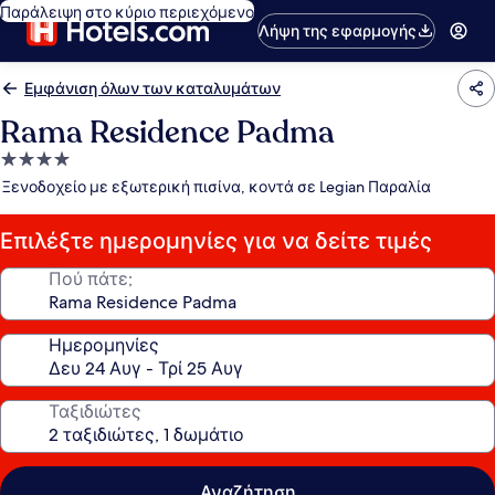
Παράλειψη στο κύριο περιεχόμενο
Λήψη της εφαρμογής
Εμφάνιση όλων των καταλυμάτων
Rama Residence Padma
Κατάλυμα
με
Ξενοδοχείο με εξωτερική πισίνα, κοντά σε Legian Παραλία
4.0
αστέρια
Επιλέξτε ημερομηνίες για να δείτε τιμές
Πού πάτε;
Ημερομηνίες
Ταξιδιώτες
Αναζήτηση