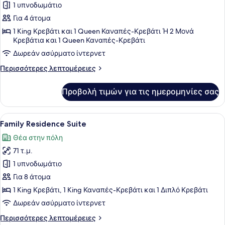
για
1 υπνοδωμάτιο
One
Για 4 άτομα
Bedroom
1 King Κρεβάτι και 1 Queen Καναπές-Κρεβάτι Ή 2 Μονά
Residence
Κρεβάτια και 1 Queen Καναπές-Κρεβάτι
Suite
Δωρεάν ασύρματο ίντερνετ
Περισσότερες
Περισσότερες λεπτομέρειες
λεπτομέρειες
για
Προβολή τιμών για τις ημερομηνίες σας
One
Bedroom
Residence
Προβολή
Ένα δωμάτιο ξενοδοχείου με ένα με
18
Suite
Family Residence Suite
όλων
Θέα στην πόλη
των
71 τ.μ.
φωτογραφιών
για
1 υπνοδωμάτιο
Family
Για 8 άτομα
Residence
1 King Κρεβάτι, 1 King Καναπές-Κρεβάτι και 1 Διπλό Κρεβάτι
Suite
Δωρεάν ασύρματο ίντερνετ
Περισσότερες
Περισσότερες λεπτομέρειες