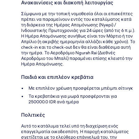
Ανακαινίσεις και διακοπή λειτουργίας
Σύμφωνα με την τοπική νομοθεσία όλοι οι επισκέπτες
πρέπει να παραμείνουν εντός του καταλύματος κατά
τη διάρκεια της Ημέρας Απομόνωσης (Nyepi) /
Ινδουιστικής Πρωτοχρονιάς για 24 ώρες (από τις 6 π.μ.).
Η Ημέρα Απομόνωσης συνήθως είναι τον Μάρτιο ή τον
Απρίλιο (η ακριβής ημερομηνία αλλάζει κάθε χρόνο). Το
check-in και το check-out δεν θα είναι διαθέσιμα αυτή
την ημέρα. Το Αεροδρόμιο Ngurah Rai (Διεθνές
Αεροδρόμιο του Μπαλί) παραμένει επίσης κλειστό την
Ημέρα Απομόνωσης.
Παιδιά και επιπλέον κρεβάτια
Με επιπλέον χρέωση προσφέρεται μπέιμπι σίτινγκ
Τα κρεβατάκια για μωρά προσφέρονται για
250000.0 IDR ανά ημέρα
Πολιτικές
Αυτό το κατάλυμα τελεί υπό τη διαχείριση ενός
επαγγελματία οικοδεσπότη. Η παροχή καταλύματος
σχετίζεται με το ελεύθερο επάγγελμά του, την