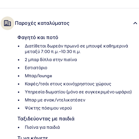
Παροχές καταλύματος
Φαγητό και ποτό
Διατίθεται δωρεάν πρωινό σε μπουφέ καθημερινά
μεταξύ 7:00 π.μ.–10:30 π.μ.
2 μπαρ δίπλα στην πισίνα
Εστιατόριο
Μπαρ/lounge
Καφές/τσάι στους κοινόχρηστους χώρους
Υπηρεσία δωματίου (μόνο σε συγκεκριμένο ωράριο)
Μπαρ με σνακ/ντελικατέσεν
Ψύκτης πόσιμου νερού
Ταξιδεύοντας με παιδιά
Πισίνα για παιδιά
Τι να κάνετε