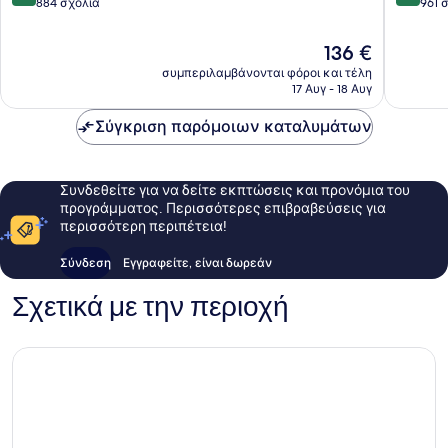
στα
στα
884 σχόλια
961 
10,
10,
Θαυμάσιο,
Εξαιρετ
Η
136 €
884
961
τιμή
συμπεριλαμβάνονται φόροι και τέλη
σχόλια
σχόλια
είναι
17 Αυγ - 18 Αυγ
136 €
Σύγκριση παρόμοιων καταλυμάτων
Συνδεθείτε για να δείτε εκπτώσεις και προνόμια του
προγράμματος. Περισσότερες επιβραβεύσεις για
περισσότερη περιπέτεια!
Σύνδεση
Εγγραφείτε, είναι δωρεάν
Σχετικά με την περιοχή