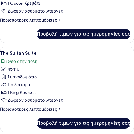
Classic
1 Queen Κρεβάτι
Double
Δωρεάν ασύρματο ίντερνετ
room
Περισσότερες
Περισσότερες λεπτομέρειες
λεπτομέρειες
για
Προβολή τιμών για τις ημερομηνίες σας
Classic
Double
room
Προβολή
Μια γυναίκα σε μια μπανιέρα υδρομ
14
The Sultan Suite
όλων
Θέα στην πόλη
των
45 τ.μ.
φωτογραφιών
για
1 υπνοδωμάτιο
The
Για 3 άτομα
Sultan
1 King Κρεβάτι
Suite
Δωρεάν ασύρματο ίντερνετ
Περισσότερες
Περισσότερες λεπτομέρειες
λεπτομέρειες
για
Προβολή τιμών για τις ημερομηνίες σας
The
Sultan