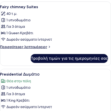
Suite
Προβολή
Ένα απλό, ρουστίκ δωμάτιο με ένα κ
5
Fairy chimney Suites
όλων
40 τ.μ.
των
1 υπνοδωμάτιο
φωτογραφιών
για
Για 3 άτομα
Fairy
1 Queen Κρεβάτι
chimney
Δωρεάν ασύρματο ίντερνετ
Suites
Περισσότερες
Περισσότερες λεπτομέρειες
λεπτομέρειες
για
Προβολή τιμών για τις ημερομηνίες σας
Fairy
chimney
Suites
Προβολή
Μια γυναίκα χαλαρώνει σε μια μπα
11
Presidential Δωμάτιο
όλων
Θέα στην πόλη
των
1 υπνοδωμάτιο
φωτογραφιών
για
Για 3 άτομα
Presidential
1 King Κρεβάτι
Δωμάτιο
Δωρεάν ασύρματο ίντερνετ