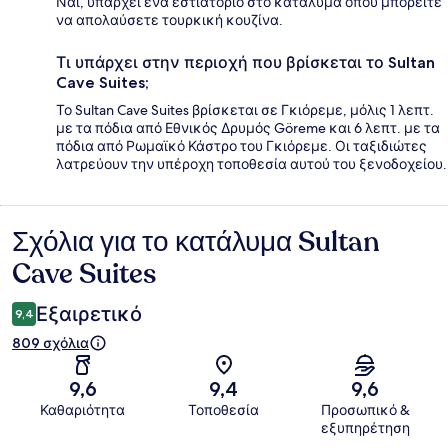
Ναι, υπάρχει ένα εστιατόριο στο κατάλυμα όπου μπορείτε
να απολαύσετε τουρκική κουζίνα.
Τι υπάρχει στην περιοχή που βρίσκεται το Sultan
Cave Suites;
Το Sultan Cave Suites βρίσκεται σε Γκιόρεμε, μόλις 1 λεπτ.
με τα πόδια από Εθνικός Δρυμός Göreme και 6 λεπτ. με τα
πόδια από Ρωμαϊκό Κάστρο του Γκιόρεμε. Οι ταξιδιώτες
λατρεύουν την υπέροχη τοποθεσία αυτού του ξενοδοχείου.
Σχόλια για το κατάλυμα Sultan
Σχόλια
Cave Suites
Εξαιρετικό
9,4
809 σχόλια
9,6
9,4
9,6
Καθαριότητα
Τοποθεσία
Προσωπικό &
εξυπηρέτηση