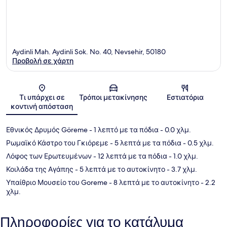
Aydinli Mah. Aydinli Sok. No. 40, Nevsehir, 50180
Προβολή σε χάρτη
Χάρτης
Τι υπάρχει σε
Τρόποι μετακίνησης
Εστιατόρια
κοντινή απόσταση
Εθνικός Δρυμός Göreme
- 1 λεπτό με τα πόδια
- 0.0 χλμ.
Ρωμαϊκό Κάστρο του Γκιόρεμε
- 5 λεπτά με τα πόδια
- 0.5 χλμ.
Λόφος των Ερωτευμένων
- 12 λεπτά με τα πόδια
- 1.0 χλμ.
Κοιλάδα της Αγάπης
- 5 λεπτά με το αυτοκίνητο
- 3.7 χλμ.
Υπαίθριο Μουσείο του Goreme
- 8 λεπτά με το αυτοκίνητο
- 2.2
χλμ.
Πληροφορίες για το κατάλυμα