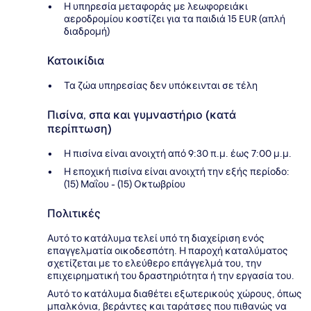
Η υπηρεσία μεταφοράς με λεωφορειάκι
αεροδρομίου κοστίζει για τα παιδιά 15 EUR (απλή
διαδρομή)
Κατοικίδια
Τα ζώα υπηρεσίας δεν υπόκεινται σε τέλη
Πισίνα, σπα και γυμναστήριο (κατά
περίπτωση)
Η πισίνα είναι ανοιχτή από 9:30 π.μ. έως 7:00 μ.μ.
Η εποχική πισίνα είναι ανοιχτή την εξής περίοδο:
(15) Μαΐου - (15) Οκτωβρίου
Πολιτικές
Αυτό το κατάλυμα τελεί υπό τη διαχείριση ενός
επαγγελματία οικοδεσπότη. Η παροχή καταλύματος
σχετίζεται με το ελεύθερο επάγγελμά του, την
επιχειρηματική του δραστηριότητα ή την εργασία του.
Αυτό το κατάλυμα διαθέτει εξωτερικούς χώρους, όπως
μπαλκόνια, βεράντες και ταράτσες που πιθανώς να