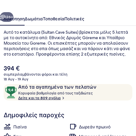
οηγούμενο
Επόμενο
126+
Επισκόπηση
Δωμάτια
Τοποθεσία
Πολιτικές
Αυτό το κατάλυμα (Sultan Cave Suites) βρίσκεται μόλις 5 λεπτά
με το αυτοκίνητο από: Εθνικός Δρυμός Göreme και Υπαίθριο
Μουσείο του Goreme. Οι επισκέπτες μπορούν να απολαύσουν
περιποιήσεις στο σπα όπως μασάζ και να πάρουν κάτι να φάνε
στο εστιατόριο. Προσφέρονται επίσης 2 εξωτερικές πισίνες,
εσωτερική πισίνα και μπαρ/lounge. Άλλοι ταξιδιώτες
λατρεύουν το εξυπηρετικό προσωπικό και τη συνολική
Η
394 €
κατάσταση του καταλύματος.
τρέχουσα
συμπεριλαμβάνονται φόροι και τέλη
τιμή
18 Αυγ - 19 Αυγ
The Sultan Suite | Ιδιωτική μπανιέρα
είναι
Σχόλια
9,4
Από τα αγαπημένα των πελατών
394 €
Κ
στα
Κορυφαία βαθμολογία από τους ταξιδιώτες
ο
Δείτε και τα 809 σχόλια
10,
ρ
Από
υ
τα
Δημοφιλείς παροχές
φ
αγαπημένα
α
των
ί
Πισίνα
Δωρεάν πρωινό
α
πελατών