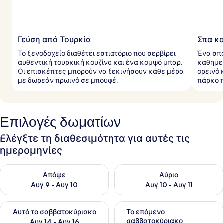
δ
ι
ώ
τ
ε
Γεύση από Τουρκία
Σπα κ
ς
Το ξενοδοχείο διαθέτει εστιατόριο που σερβίρει
Ένα σπ
αυθεντική τουρκική κουζίνα και ένα κομψό μπαρ.
καθημερ
Οι επισκέπτες μπορούν να ξεκινήσουν κάθε μέρα
ορεινό 
με δωρεάν πρωινό σε μπουφέ.
πάρκο π
Επιλογές δωματίων
Ελέγξτε τη διαθεσιμότητα για αυτές τις
ημερομηνίες
Έλεγχος διαθεσιμότητας για απόψε Αυγ 9 - Αυγ 10
Έλεγχος διαθεσιμότητας για α
Απόψε
Αύριο
Αυγ 9 - Αυγ 10
Αυγ 10 - Αυγ 11
Έλεγχος διαθεσιμότητας για αυτό το σαββατοκύριακο Αυγ 1
Έλεγχος διαθεσιμότητας για
Αυτό το σαββατοκύριακο
Το επόμενο
σαββατοκύριακο
Αυγ 14 - Αυγ 16