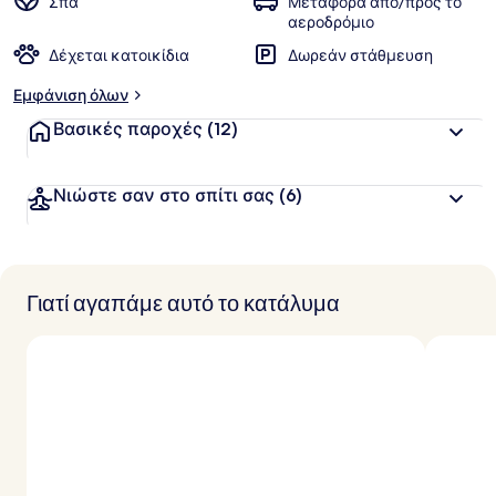
Σπα
Μεταφορά από/προς το
β
αεροδρόμιο
α
Δέχεται κατοικίδια
Δωρεάν στάθμευση
θ
μ
Εμφάνιση όλων
ο
λ
Βασικές παροχές
(12)
ο
γ
ί
Νιώστε σαν στο σπίτι σας
(6)
α
α
π
ό
Γιατί αγαπάμε αυτό το κατάλυμα
τ
ο
υ
ς
τ
α
ξ
ι