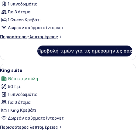
1 υπνοδωμάτιο
φωτογραφιών
για
Για 3 άτομα
Suite
1 Queen Κρεβάτι
Δωρεάν ασύρματο ίντερνετ
Περισσότερες
Περισσότερες λεπτομέρειες
λεπτομέρειες
για
Προβολή τιμών για τις ημερομηνίες σας
Suite
Προβολή
Ένα δωμάτιο με ρουστίκ διακόσμηση
14
King suite
όλων
Θέα στην πόλη
των
50 τ.μ.
φωτογραφιών
για
1 υπνοδωμάτιο
King
Για 3 άτομα
suite
1 King Κρεβάτι
Δωρεάν ασύρματο ίντερνετ
Περισσότερες
Περισσότερες λεπτομέρειες
λεπτομέρειες