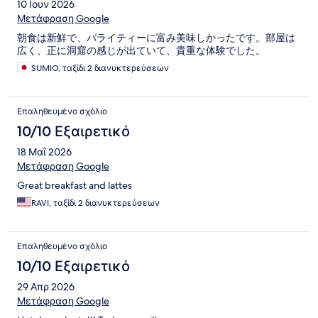
10 Ιουν 2026
Μετάφραση Google
朝食は新鮮で、バライティーに富み美味しかったです。部屋は
広く、正に洞窟の感じが出ていて、貴重な体験でした。
SUMIO, ταξίδι 2 διανυκτερεύσεων
Επαληθευμένο σχόλιο
10/10 Εξαιρετικό
18 Μαΐ 2026
Μετάφραση Google
Great breakfast and lattes
RAVI, ταξίδι 2 διανυκτερεύσεων
Επαληθευμένο σχόλιο
10/10 Εξαιρετικό
29 Απρ 2026
Μετάφραση Google