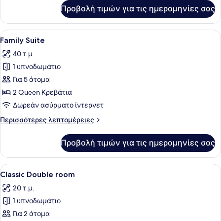
για
Προβολή τιμών για τις ημερομηνίες σας
King
suite
Προβολή
Ένα άνετο δωμάτιο με έναν ξύλινο 
5
Family Suite
όλων
40 τ.μ.
των
1 υπνοδωμάτιο
φωτογραφιών
για
Για 5 άτομα
Family
2 Queen Κρεβάτια
Suite
Δωρεάν ασύρματο ίντερνετ
Περισσότερες
Περισσότερες λεπτομέρειες
λεπτομέρειες
για
Προβολή τιμών για τις ημερομηνίες σας
Family
Suite
Προβολή
Ένα άνετο υπνοδωμάτιο με ένα μεγά
6
Classic Double room
όλων
20 τ.μ.
των
1 υπνοδωμάτιο
φωτογραφιών
για
Για 2 άτομα