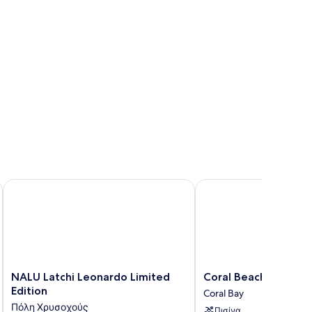
NALU Latchi Leonardo Limited Edition
Coral Beach Hotel & Re
NALU
Coral
NALU Latchi Leonardo Limited
Coral Beach Hotel &
Latchi
Beach
Edition
Coral Bay
Leonardo
Hotel
Πόλη Χρυσοχούς
Πισίνα