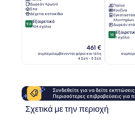
Hotel
–
Δωρεάν πρωινό
&
Elite
Πισίνα
Σπα
Κουζίνα
Resort
Villas
Δέχεται κατοικίδια
Εγκαταστάσ
Pegeia
Κούκλια
πλυντηρίων
9.6
Εξαιρετικό
9,6
Δωρεάν στά
στα
104 σχόλια
10,
10.0
Εξαιρετι
10
Εξαιρετικό,
στα
1 σχόλιο
104
10,
Η
461 €
σχόλια
Εξαιρετικό,
τιμή
1
συμπεριλαμβάνονται φόροι και τέλη
συμπερι
είναι
4 Σεπ - 5 Σεπ
σχόλιο
461 €
Συνδεθείτε για να δείτε εκπτώσει
Περισσότερες επιβραβεύσεις για π
Σχετικά με την περιοχή