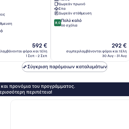
and
Δωρεάν πρωινό
Resort
Σπα
Κούκλια
Δωρεάν στάθμευση
εις
8.0
Πολύ καλό
8,0
θμευση
στα
66 σχόλια
10,
κό
Πολύ
καλό,
Η
Η
592 €
292 €
66
τιμή
τιμή
σχόλια
λαμβάνονται φόροι και τέλη
συμπεριλαμβάνονται φόροι και τέλη
είναι
είναι
1 Σεπ - 2 Σεπ
30 Αυγ - 31 Αυγ
592 €
292 €
Σύγκριση παρόμοιων καταλυμάτων
ς και προνόμια του προγράμματος.
ερισσότερη περιπέτεια!