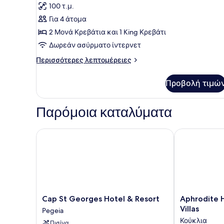
100 τ.μ.
των
Για 4 άτομα
φωτογραφιών
για
2 Μονά Κρεβάτια και 1 King Κρεβάτι
2
Δωρεάν ασύρματο ίντερνετ
Bedroom
Περισσότερες
Περισσότερες λεπτομέρειες
Apartment
λεπτομέρειες
για
Προβολή τιμώ
2
Bedroom
Apartment
Παρόμοια καταλύματα
Cap St Georges Hotel & Resort
Aphrodite Hills
Cap
Aphrodite
Cap St Georges Hotel & Resort
Aphrodite Hi
St
Hills
Villas
Pegeia
Georges
Rentals
Κούκλια
Πισίνα