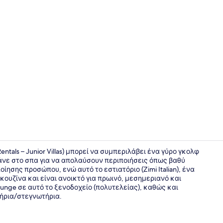
Κοντά στην
entals – Junior Villas) μπορεί να συμπεριλάβει ένα γύρο γκολφ
πάνε στο σπα για να απολαύσουν περιποιήσεις όπως βαθύ
ησης προσώπου, ενώ αυτό το εστιατόριο (Zimi Italian), ένα
Junior Βίλα
 κουζίνα και είναι ανοικτό για πρωινό, μεσημεριανό και
ounge σε αυτό το ξενοδοχείο (πολυτελείας), καθώς και
τήρια/στεγνωτήρια.