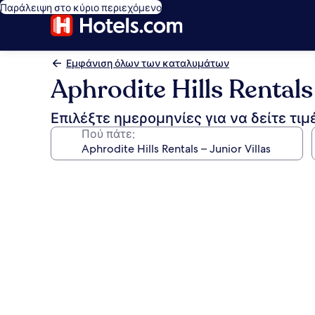
Παράλειψη στο κύριο περιεχόμενο
Εμφάνιση όλων των καταλυμάτων
Aphrodite Hills Rentals 
Επιλέξτε ημερομηνίες για να δείτε τιμ
Πού πάτε;
Συλλογή
φωτογραφιών
για
Aphrodite
Hills
Rentals
–