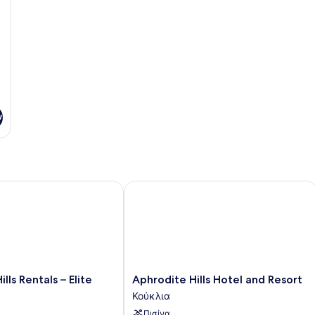
ν
 Rentals – Elite Villas
Aphrodite Hills Hotel and Resort
Aphrodite
lls Rentals – Elite
Aphrodite Hills Hotel and Resort
Hills
Κούκλια
Hotel
Πισίνα