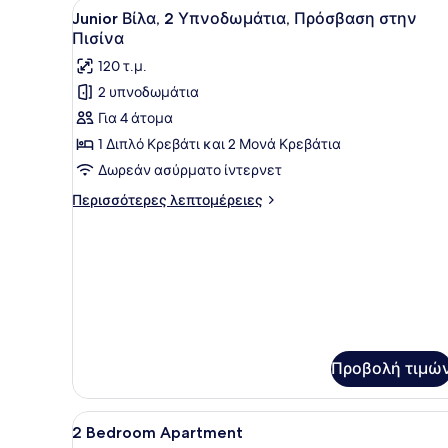
Προβολή
Ένα υπνοδωμάτιο με ένα ξύλ
Ιδιωτική
9
Junior Βίλα, 2 Υπνοδωμάτια, Πρόσβαση στην
Πισίνα,
όλων
Πισίνα
Στην
των
πισίνα
120 τ.μ.
φωτογραφιών
2 υπνοδωμάτια
για
Για 4 άτομα
Junior
Βίλα,
1 Διπλό Κρεβάτι και 2 Μονά Κρεβάτια
2
Δωρεάν ασύρματο ίντερνετ
Υπνοδωμάτια,
Περισσότερες
Περισσότερες λεπτομέρειες
Πρόσβαση
λεπτομέρειες
στην
για
Junior
Πισίνα
Βίλα,
2
Υπνοδωμάτια,
Πρόσβαση
στην
Πισίνα
Προβολή τιμώ
Προβολή
Χρηματοκιβώτιο στο δωμάτιο
9
2 Bedroom Apartment
όλων