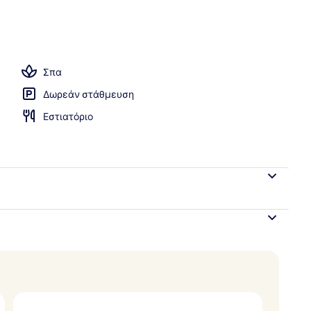
 2 Υπνοδωμάτια, Ιδιωτική Πισίνα, Στην πισίνα | Βεράντα/αίθριο
Σπα
Δωρεάν στάθμευση
Εστιατόριο