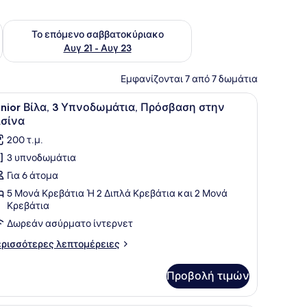
ο σαββατοκύριακο Αυγ 14 - Αυγ 16
Έλεγχος διαθεσιμότητας για το επόμενο σαββατοκύριακο Α
Το επόμενο σαββατοκύριακο
Αυγ 21 - Αυγ 23
Εμφανίζονται 7 από 7 δωμάτια
και ένα μπαλκόνι με θέα.
ρινα κολόνες και ένα μπαλκόνι με έπιπλα εξωτερικού χώρου.
ροβολή
Ένα υπνοδωμάτιο με δύο κρεβάτια, ένα ξύ
14
unior Βίλα, 3 Υπνοδωμάτια, Πρόσβαση στην
λων
ισίνα
ων
200 τ.μ.
ωτογραφιών
3 υπνοδωμάτια
ια
Για 6 άτομα
unior
ίλα,
5 Μονά Κρεβάτια Ή 2 Διπλά Κρεβάτια και 2 Μονά
Κρεβάτια
Δωρεάν ασύρματο ίντερνετ
πνοδωμάτια,
ρόσβαση
ρισσότερες
ρισσότερες λεπτομέρειες
την
πτομέρειες
α
ισίνα
Προβολή τιμών
nior
λα,