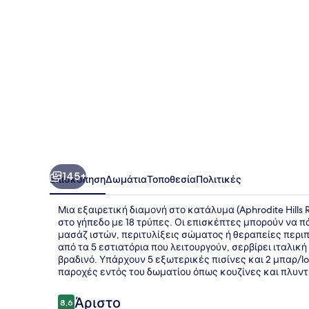
Junior
Villas
145+
Επισκόπηση
Δωμάτια
Τοποθεσία
Πολιτικές
Μια εξαιρετική διαμονή στο κατάλυμα (Aphrodite Hills R
στο γήπεδο με 18 τρύπες. Οι επισκέπτες μπορούν να 
μασάζ ιστών, περιτυλίξεις σώματος ή θεραπείες περιποί
από τα 5 εστιατόρια που λειτουργούν, σερβίρει ιταλική
βραδινό. Υπάρχουν 5 εξωτερικές πισίνες και 2 μπαρ/l
παροχές εντός του δωματίου όπως κουζίνες και πλυν
Σχόλια
Άριστο
8,6
8,6 στα 10