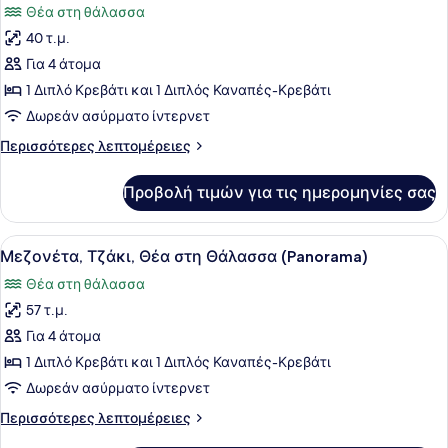
Θέα στη θάλασσα
(Melody)
των
40 τ.μ.
φωτογραφιών
για
Για 4 άτομα
Στούντιο,
1 Διπλό Κρεβάτι και 1 Διπλός Καναπές-Κρεβάτι
Θέα
Δωρεάν ασύρματο ίντερνετ
στη
Περισσότερες
Περισσότερες λεπτομέρειες
Θάλασσα,
λεπτομέρειες
Ισόγειο
για
Προβολή τιμών για τις ημερομηνίες σας
Στούντιο,
(Euphoria)
Θέα
στη
Προβολή
Ένα τραπέζι διακοσμημένο με κερι
18
Θάλασσα,
Μεζονέτα, Τζάκι, Θέα στη Θάλασσα (Panorama)
όλων
Ισόγειο
Θέα στη θάλασσα
(Euphoria)
των
57 τ.μ.
φωτογραφιών
για
Για 4 άτομα
Μεζονέτα,
1 Διπλό Κρεβάτι και 1 Διπλός Καναπές-Κρεβάτι
Τζάκι,
Δωρεάν ασύρματο ίντερνετ
Θέα
Περισσότερες
Περισσότερες λεπτομέρειες
στη
λεπτομέρειες