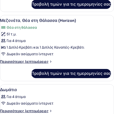
Θάλασσα
για
Προβολή τιμών για τις ημερομηνίες σας
Μεζονέτα,
(Panorama)
Τζάκι,
Θέα
Προβολή
Ένας μοντέρνος εσωτερικός χώρος 
18
στη
Μεζονέτα, Θέα στη Θάλασσα (Horizon)
όλων
Θάλασσα
Θέα στη θάλασσα
(Panorama)
των
51 τ.μ.
φωτογραφιών
για
Για 4 άτομα
Μεζονέτα,
1 Διπλό Κρεβάτι και 1 Διπλός Καναπές-Κρεβάτι
Θέα
Δωρεάν ασύρματο ίντερνετ
στη
Περισσότερες
Περισσότερες λεπτομέρειες
Θάλασσα
λεπτομέρειες
(Horizon)
για
Προβολή τιμών για τις ημερομηνίες σας
Μεζονέτα,
Θέα
στη
Προβολή
Ένα κρεβάτι με ένα ριγέ καλύμμα, 
26
Θάλασσα
Δωμάτιο
όλων
(Horizon)
Για 4 άτομα
των
Δωρεάν ασύρματο ίντερνετ
φωτογραφιών
για
Περισσότερες
Περισσότερες λεπτομέρειες