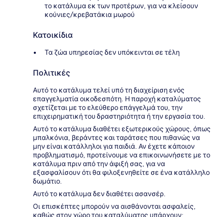
το κατάλυμα εκ των προτέρων, για να κλείσουν
κούνιες/κρεβατάκια μωρού
Κατοικίδια
Τα ζώα υπηρεσίας δεν υπόκεινται σε τέλη
Πολιτικές
Αυτό το κατάλυμα τελεί υπό τη διαχείριση ενός
επαγγελματία οικοδεσπότη. Η παροχή καταλύματος
σχετίζεται με το ελεύθερο επάγγελμά του, την
επιχειρηματική του δραστηριότητα ή την εργασία του.
Αυτό το κατάλυμα διαθέτει εξωτερικούς χώρους, όπως
μπαλκόνια, βεράντες και ταράτσες που πιθανώς να
μην είναι κατάλληλοι για παιδιά. Αν έχετε κάποιον
προβληματισμό, προτείνουμε να επικοινωνήσετε με το
κατάλυμα πριν από την άφιξή σας, για να
εξασφαλίσουν ότι θα φιλοξενηθείτε σε ένα κατάλληλο
δωμάτιο.
Αυτό το κατάλυμα δεν διαθέτει ασανσέρ.
Οι επισκέπτες μπορούν να αισθάνονται ασφαλείς,
καθώς στον χώρο του καταλύματος υπάρχουν: