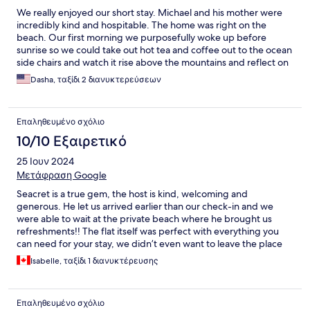
We really enjoyed our short stay. Michael and his mother were
incredibly kind and hospitable. The home was right on the
beach. Our first morning we purposefully woke up before
sunrise so we could take out hot tea and coffee out to the ocean
side chairs and watch it rise above the mountains and reflect on
the water. Gorgeous! Local restaurants are within walking
Dasha, ταξίδι 2 διανυκτερεύσεων
distance along the shore. It was an amazing stay!
Επαληθευμένο σχόλιο
10/10 Εξαιρετικό
25 Ιουν 2024
Μετάφραση Google
Seacret is a true gem, the host is kind, welcoming and
generous. He let us arrived earlier than our check-in and we
were able to wait at the private beach where he brought us
refreshments!! The flat itself was perfect with everything you
can need for your stay, we didn’t even want to leave the place
for dinner as we felt right at home! Our 5 years old daughter
Isabelle, ταξίδι 1 διανυκτέρευσης
truly enjoyed the small playground toy and obviously the beach!
I can’t recommend enough Seacret!
Επαληθευμένο σχόλιο