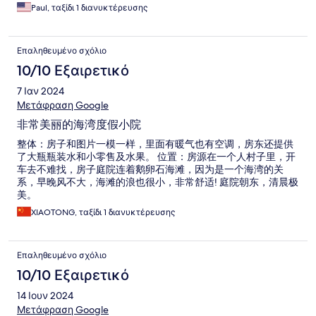
Paul, ταξίδι 1 διανυκτέρευσης
Επαληθευμένο σχόλιο
10/10 Εξαιρετικό
7 Ιαν 2024
Μετάφραση Google
非常美丽的海湾度假小院
整体：房子和图片一模一样，里面有暖气也有空调，房东还提供
了大瓶瓶装水和小零售及水果。 位置：房源在一个人村子里，开
车去不难找，房子庭院连着鹅卵石海滩，因为是一个海湾的关
系，早晚风不大，海滩的浪也很小，非常舒适! 庭院朝东，清晨极
美。
XIAOTONG, ταξίδι 1 διανυκτέρευσης
Επαληθευμένο σχόλιο
10/10 Εξαιρετικό
14 Ιουν 2024
Μετάφραση Google