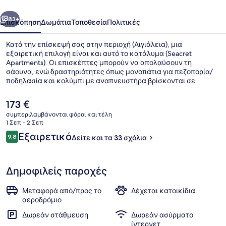
οηγούμενο
Επόμενο
83+
Επισκόπηση
Δωμάτια
Τοποθεσία
Πολιτικές
Κατά την επίσκεψή σας στην περιοχή (Αιγιάλεια), μια
εξαιρετική επιλογή είναι και αυτό το κατάλυμα (Seacret
Apartments). Οι επισκέπτες μπορούν να απολαύσουν τη
σάουνα, ενώ δραστηριότητες όπως μονοπάτια για πεζοπορία/
ποδηλασία και κολύμπι με αναπνευστήρα βρίσκονται σε
κοντινή απόσταση. Προσφέρονται αίθριο και κήπο, ενώ οι
ανέσεις μέσα στο δωμάτιο περιλαμβάνουν καναπέδες-
Η
173 €
κρεβάτια και ψυγεία.
τρέχουσα
συμπεριλαμβάνονται φόροι και τέλη
τιμή
1 Σεπ - 2 Σεπ
Εξωτερικοί χώροι
είναι
Σχόλια
Εξαιρετικό
9,8
Δείτε και τα 33 σχόλια
173 €
9,8 στα 10
Δημοφιλείς παροχές
Μεταφορά από/προς το
Δέχεται κατοικίδια
αεροδρόμιο
Δωρεάν στάθμευση
Δωρεάν ασύρματο
ίντερνετ