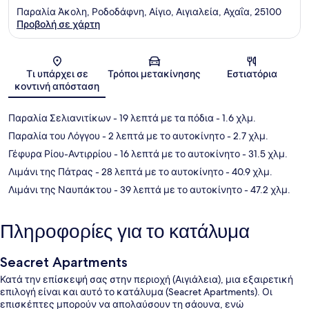
Παραλία Άκολη, Ροδοδάφνη, Αίγιο, Αιγιαλεία, Αχαΐα, 25100
Προβολή σε χάρτη
Χάρτης
Τι υπάρχει σε
Τρόποι μετακίνησης
Εστιατόρια
κοντινή απόσταση
Παραλία Σελιανιτίκων
- 19 λεπτά με τα πόδια
- 1.6 χλμ.
Παραλία του Λόγγου
- 2 λεπτά με το αυτοκίνητο
- 2.7 χλμ.
Γέφυρα Ρίου-Αντιρρίου
- 16 λεπτά με το αυτοκίνητο
- 31.5 χλμ.
Λιμάνι της Πάτρας
- 28 λεπτά με το αυτοκίνητο
- 40.9 χλμ.
Λιμάνι της Ναυπάκτου
- 39 λεπτά με το αυτοκίνητο
- 47.2 χλμ.
Πληροφορίες για το κατάλυμα
Seacret Apartments
Κατά την επίσκεψή σας στην περιοχή (Αιγιάλεια), μια εξαιρετική
επιλογή είναι και αυτό το κατάλυμα (Seacret Apartments). Οι
επισκέπτες μπορούν να απολαύσουν τη σάουνα, ενώ