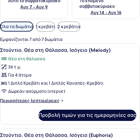
Αυτό το σαββατοκύριακο
Το επόμενο
σαββατοκύριακο
Αυγ 7 - Αυγ 9
Αυγ 14 - Αυγ 16
Διαθέσιμα
Όλα τα δωμάτια
1 κρεβάτι
2 κρεβάτια
φίλτρα
για
Εμφανίζονται 7 από 7 δωμάτια
τα
Προβολή
Ένα μοντέρνο δωμάτιο με ένα κρεβά
12
Στούντιο, Θέα στη Θάλασσα, Ισόγειο (Melody)
δωμάτια
όλων
Θέα στη θάλασσα
των
36 τ.μ.
φωτογραφιών
για
Για 4 άτομα
Στούντιο,
1 Διπλό Κρεβάτι και 1 Διπλός Καναπές-Κρεβάτι
Θέα
Δωρεάν ασύρματο ίντερνετ
στη
Περισσότερες
Περισσότερες λεπτομέρειες
Θάλασσα,
λεπτομέρειες
Ισόγειο
για
Προβολή τιμών για τις ημερομηνίες σας
Στούντιο,
(Melody)
Θέα
στη
Προβολή
Ένα μοντέρνο δωμάτιο με μια συρόμ
14
Θάλασσα,
Στούντιο, Θέα στη Θάλασσα, Ισόγειο (Euphoria)
όλων
Ισόγειο