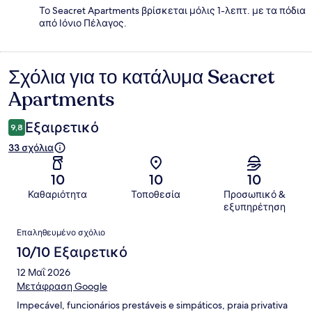
Το Seacret Apartments βρίσκεται μόλις 1-λεπτ. με τα πόδια
από Ιόνιο Πέλαγος.
Σχόλια για το κατάλυμα Seacret
Σχόλια
Apartments
Εξαιρετικό
9,8
33 σχόλια
10
10
10
Καθαριότητα
Τοποθεσία
Προσωπικό &
εξυπηρέτηση
Σχόλια
Επαληθευμένο σχόλιο
10/10 Εξαιρετικό
12 Μαΐ 2026
Μετάφραση Google
Impecável, funcionários prestáveis e simpáticos, praia privativa