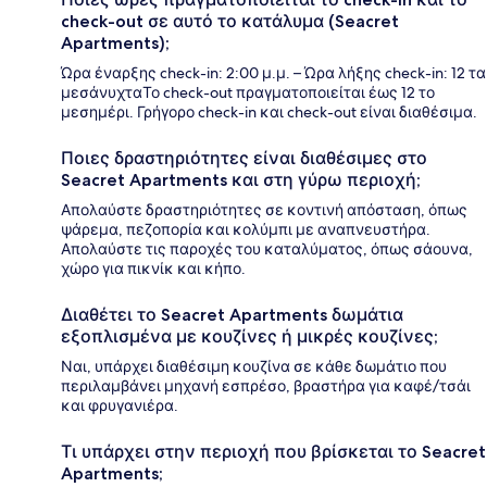
check-out σε αυτό το κατάλυμα (Seacret
Apartments);
Ώρα έναρξης check-in: 2:00 μ.μ. – Ώρα λήξης check-in: 12 τα
μεσάνυχταΤο check-out πραγματοποιείται έως 12 το
μεσημέρι. Γρήγορο check-in και check-out είναι διαθέσιμα.
Ποιες δραστηριότητες είναι διαθέσιμες στο
Seacret Apartments και στη γύρω περιοχή;
Απολαύστε δραστηριότητες σε κοντινή απόσταση, όπως
ψάρεμα, πεζοπορία και κολύμπι με αναπνευστήρα.
Απολαύστε τις παροχές του καταλύματος, όπως σάουνα,
χώρο για πικνίκ και κήπο.
Διαθέτει το Seacret Apartments δωμάτια
εξοπλισμένα με κουζίνες ή μικρές κουζίνες;
Ναι, υπάρχει διαθέσιμη κουζίνα σε κάθε δωμάτιο που
περιλαμβάνει μηχανή εσπρέσο, βραστήρα για καφέ/τσάι
και φρυγανιέρα.
Τι υπάρχει στην περιοχή που βρίσκεται το Seacret
Apartments;