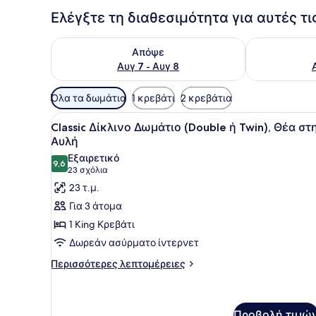
Ελέγξτε τη διαθεσιμότητα για αυτές τ
Έλεγχος διαθεσιμότητας για απόψε Αυγ 7 - Αυγ 8
Έλεγχος διαθ
Απόψε
Αυγ 7 - Αυγ 8
Διαθέσιμα
Όλα τα δωμάτια
1 κρεβάτι
2 κρεβάτια
φίλτρα
Προβολή
Ένα σύγχρονο δωμάτιο ξενοδ
για
10
Classic Δίκλινο Δωμάτιο (Double ή Twin), Θέα στ
όλων
τα
Αυλή
των
δωμάτια
Εξαιρετικό
9,6
φωτογραφιών
9,6 στα 10
(23
23 σχόλια
για
σχόλια)
23 τ.μ.
Classic
Για 3 άτομα
Δίκλινο
1 King Κρεβάτι
Δωμάτιο
Δωρεάν ασύρματο ίντερνετ
(Double
Περισσότερες
ή
Περισσότερες λεπτομέρειες
λεπτομέρειες
Twin),
για
Θέα
Classic
στην
Δίκλινο
Προβολή τιμώ