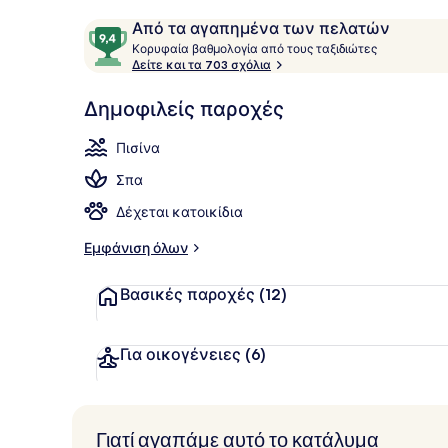
Θέα από το
Σχόλια
9,4
Από τα αγαπημένα των πελατών
Κ
στα
Κορυφαία βαθμολογία από τους ταξιδιώτες
ο
Δείτε και τα 703 σχόλια
10,
ρ
Από
υ
Δημοφιλείς παροχές
τα
φ
αγαπημένα
α
Πισίνα
των
ί
α
πελατών
Σπα
β
Δέχεται κατοικίδια
α
θ
Εμφάνιση όλων
μ
ο
Βασικές παροχές
(12)
λ
ο
γ
ί
Για οικογένειες
(6)
α
α
π
Γιατί αγαπάμε αυτό το κατάλυμα
ό