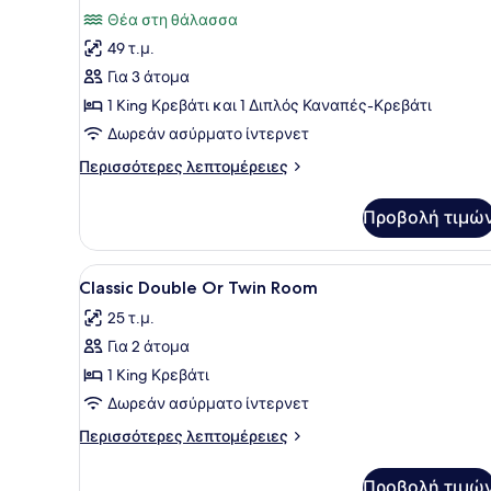
Θέα
των
Θέα στη θάλασσα
στη
φωτογραφιών
Θάλασσα
49 τ.μ.
για
Για 3 άτομα
Premium
Σουίτα,
1 King Κρεβάτι και 1 Διπλός Καναπές-Κρεβάτι
μπανιέρα
Δωρεάν ασύρματο ίντερνετ
με
Περισσότερες
Περισσότερες λεπτομέρειες
υδρομασάζ,
λεπτομέρειες
Θέα
για
Προβολή τιμώ
Premium
στη
Σουίτα,
Θάλασσα
μπανιέρα
Προβολή
Ένα σύγχρονο δωμάτιο ξενοδ
3
με
Classic Double Or Twin Room
όλων
υδρομασάζ,
25 τ.μ.
Θέα
των
στη
Για 2 άτομα
φωτογραφιών
Θάλασσα
για
1 King Κρεβάτι
Classic
Δωρεάν ασύρματο ίντερνετ
Double
Περισσότερες
Περισσότερες λεπτομέρειες
Or
λεπτομέρειες
Twin
για
Προβολή τιμώ