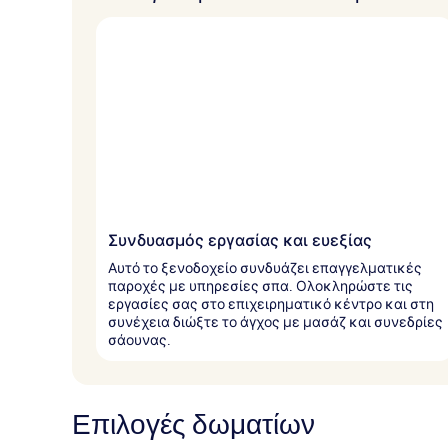
τ
ο
υ
ς
τ
α
ξ
ι
δ
ι
ώ
Συνδυασμός εργασίας και ευεξίας
τ
ε
Αυτό το ξενοδοχείο συνδυάζει επαγγελματικές
ς
παροχές με υπηρεσίες σπα. Ολοκληρώστε τις
εργασίες σας στο επιχειρηματικό κέντρο και στη
συνέχεια διώξτε το άγχος με μασάζ και συνεδρίες
σάουνας.
Επιλογές δωματίων