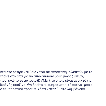
Premium Σο
άντα στο ρετιρέ και βρίσκεται σε απόσταση 15 λεπτών με τα
α πάνε στο σπα για να απολαύσουν βαθύ μασάζ ιστών,
υ, ενώ το εστιατόριο (Da'Mar), το οποίο είναι ανοικτό για
Θέα από το
 διεθνής κουζίνα. ΘΑ βρείτε ακόμη εσωτερική πισίνα, μπαρ
αι το εξυπηρετικό προσωπικό τα καταλύματα λαμβάνουν