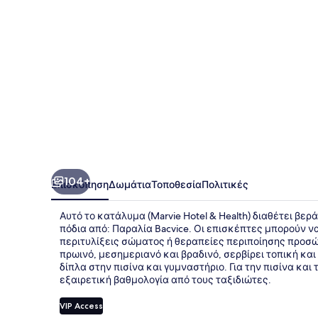
104+
Επισκόπηση
Δωμάτια
Τοποθεσία
Πολιτικές
Αυτό το κατάλυμα (Marvie Hotel & Health) διαθέτει βερ
πόδια από: Παραλία Bacvice. Οι επισκέπτες μπορούν ν
περιτυλίξεις σώματος ή θεραπείες περιποίησης προσώπο
πρωινό, μεσημεριανό και βραδινό, σερβίρει τοπική και
δίπλα στην πισίνα και γυμναστήριο. Για την πισίνα κ
εξαιρετική βαθμολογία από τους ταξιδιώτες.
VIP Access