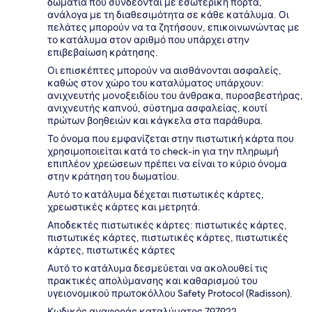
δωμάτια που συνδέονται με εσωτερική πόρτα,
ανάλογα με τη διαθεσιμότητα σε κάθε κατάλυμα. Οι
πελάτες μπορούν να τα ζητήσουν, επικοινωνώντας με
το κατάλυμα στον αριθμό που υπάρχει στην
επιβεβαίωση κράτησης.
Οι επισκέπτες μπορούν να αισθάνονται ασφαλείς,
καθώς στον χώρο του καταλύματος υπάρχουν:
ανιχνευτής μονοξειδίου του άνθρακα, πυροσβεστήρας,
ανιχνευτής καπνού, σύστημα ασφαλείας, κουτί
πρώτων βοηθειών και κάγκελα στα παράθυρα.
Το όνομα που εμφανίζεται στην πιστωτική κάρτα που
χρησιμοποιείται κατά το check-in για την πληρωμή
επιπλέον χρεώσεων πρέπει να είναι το κύριο όνομα
στην κράτηση του δωματίου.
Αυτό το κατάλυμα δέχεται πιστωτικές κάρτες,
χρεωστικές κάρτες και μετρητά.
Αποδεκτές πιστωτικές κάρτες: πιστωτικές κάρτες,
πιστωτικές κάρτες, πιστωτικές κάρτες, πιστωτικές
κάρτες, πιστωτικές κάρτες
Αυτό το κατάλυμα δεσμεύεται να ακολουθεί τις
πρακτικές απολύμανσης και καθαρισμού του
υγειονομικού πρωτοκόλλου Safety Protocol (Radisson).
Κωδικός αναφοράς καταλύματος 797922