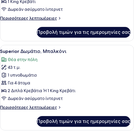
Δωμάτιο,
1 King Κρεβάτι
Μπαλκόνι
Δωρεάν ασύρματο ίντερνετ
(Downtown
Περισσότερες
Περισσότερες λεπτομέρειες
View)
λεπτομέρειες
για
Προβολή τιμών για τις ημερομηνίες σας
Premium
Δωμάτιο,
Μπαλκόνι
Προβολή
Ένα σύγχρονο δωμάτιο ξενοδοχείου 
8
(Downtown
Superior Δωμάτιο, Μπαλκόνι
όλων
View)
Θέα στην πόλη
των
43 τ.μ.
φωτογραφιών
για
1 υπνοδωμάτιο
Superior
Για 4 άτομα
Δωμάτιο,
2 Διπλά Κρεβάτια Ή 1 King Κρεβάτι
Μπαλκόνι
Δωρεάν ασύρματο ίντερνετ
Περισσότερες
Περισσότερες λεπτομέρειες
λεπτομέρειες
για
Προβολή τιμών για τις ημερομηνίες σας
Superior
Δωμάτιο,
Μπαλκόνι