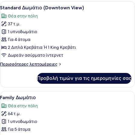
Προβολή
Ένα σύγχρονο δωμάτιο ξενοδοχείου
10
Standard Δωμάτιο (Downtown View)
όλων
Θέα στην πόλη
των
37 τ.μ.
φωτογραφιών
για
1 υπνοδωμάτιο
Standard
Για 4 άτομα
Δωμάτιο
2 Διπλά Κρεβάτια Ή 1 King Κρεβάτι
(Downtown
Δωρεάν ασύρματο ίντερνετ
View)
Περισσότερες
Περισσότερες λεπτομέρειες
λεπτομέρειες
για
Προβολή τιμών για τις ημερομηνίες σας
Standard
Δωμάτιο
(Downtown
Προβολή
Ένα σύγχρονο δωμάτιο ξενοδοχείου
10
View)
Family Δωμάτιο
όλων
Θέα στην πόλη
των
64 τ.μ.
φωτογραφιών
για
1 υπνοδωμάτιο
Family
Για 5 άτομα