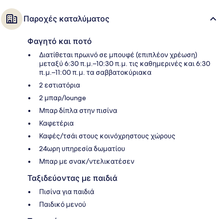
Παροχές καταλύματος
Φαγητό και ποτό
Διατίθεται πρωινό σε μπουφέ (επιπλέον χρέωση)
μεταξύ 6:30 π.μ.–10:30 π.μ. τις καθημερινές και 6:30
π.μ.–11:00 π.μ. τα σαββατοκύριακα
2 εστιατόρια
2 μπαρ/lounge
Μπαρ δίπλα στην πισίνα
Καφετέρια
Καφές/τσάι στους κοινόχρηστους χώρους
24ωρη υπηρεσία δωματίου
Μπαρ με σνακ/ντελικατέσεν
Ταξιδεύοντας με παιδιά
Πισίνα για παιδιά
Παιδικό μενού