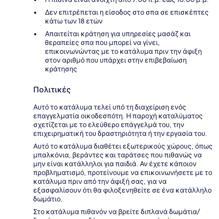
Δεν επιτρέπεται η είσοδος στο σπα σε επισκέπτες
κάτω των 18 ετών
Απαιτείται κράτηση για υπηρεσίες μασάζ και
θεραπείες σπα που μπορεί να γίνει,
επικοινωνώντας με το κατάλυμα πριν την άφιξη
στον αριθμό που υπάρχει στην επιβεβαίωση
κράτησης
Πολιτικές
Αυτό το κατάλυμα τελεί υπό τη διαχείριση ενός
επαγγελματία οικοδεσπότη. Η παροχή καταλύματος
σχετίζεται με το ελεύθερο επάγγελμά του, την
επιχειρηματική του δραστηριότητα ή την εργασία του.
Αυτό το κατάλυμα διαθέτει εξωτερικούς χώρους, όπως
μπαλκόνια, βεράντες και ταράτσες που πιθανώς να
μην είναι κατάλληλοι για παιδιά. Αν έχετε κάποιον
προβληματισμό, προτείνουμε να επικοινωνήσετε με το
κατάλυμα πριν από την άφιξή σας, για να
εξασφαλίσουν ότι θα φιλοξενηθείτε σε ένα κατάλληλο
δωμάτιο.
Στο κατάλυμα πιθανόν να βρείτε διπλανά δωμάτια/