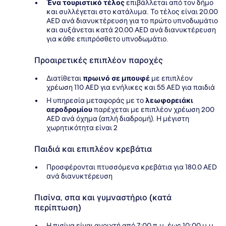
Ένα τουριστικό τέλος
επιβάλλεται από τον δήμο
και συλλέγεται στο κατάλυμα. Το τέλος είναι 20.00
AED ανά διανυκτέρευση για το πρώτο υπνοδωμάτιο
και αυξάνεται κατά 20.00 AED ανά διανυκτέρευση
για κάθε επιπρόσθετο υπνοδωμάτιο.
Προαιρετικές επιπλέον παροχές
Διατίθεται
πρωινό σε μπουφέ
με επιπλέον
χρέωση 110 AED για ενήλικες και 55 AED για παιδιά
Η υπηρεσία μεταφοράς με το
λεωφορειάκι
αεροδρομίου
παρέχεται με επιπλέον χρέωση 200
AED ανά όχημα (απλή διαδρομή). Η μέγιστη
χωρητικότητα είναι 2
Παιδιά και επιπλέον κρεβάτια
Προσφέρονται πτυσσόμενα κρεβάτια για 180.0 AED
ανά διανυκτέρευση
Πισίνα, σπα και γυμναστήριο (κατά
περίπτωση)
Η πισίνα είναι ανοιχτή από 7:00 π.μ. έως 10:00 μ.μ.