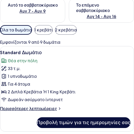
Έλεγχος διαθεσιμότητας για αυτό το σαββατοκύριακο Αυγ 7
Έλεγχος διαθεσιμότητας για
Αυτό το σαββατοκύριακο
Το επόμενο
σαββατοκύριακο
Αυγ 7 - Αυγ 9
Αυγ 14 - Αυγ 16
Διαθέσιμα
Όλα τα δωμάτια
1 κρεβάτι
2 κρεβάτια
φίλτρα
για
Εμφανίζονται 9 από 9 δωμάτια
τα
Προβολή
Ένα σύγχρονο δωμάτιο ξενοδοχείου
11
Standard Δωμάτιο
δωμάτια
όλων
Θέα στην πόλη
των
33 τ.μ.
φωτογραφιών
για
1 υπνοδωμάτιο
Standard
Για 4 άτομα
Δωμάτιο
2 Διπλά Κρεβάτια Ή 1 King Κρεβάτι
Δωρεάν ασύρματο ίντερνετ
Περισσότερες
Περισσότερες λεπτομέρειες
λεπτομέρειες
για
Προβολή τιμών για τις ημερομηνίες σας
Standard
Δωμάτιο