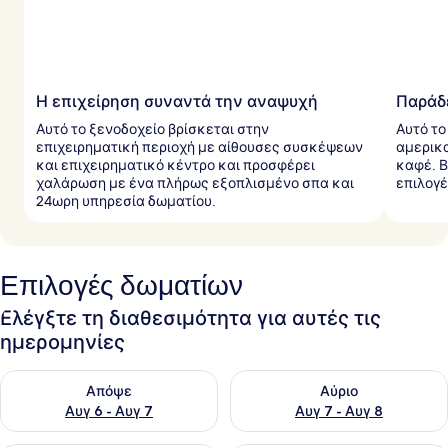
Η επιχείρηση συναντά την αναψυχή
Παράδ
Αυτό το ξενοδοχείο βρίσκεται στην
Αυτό το
επιχειρηματική περιοχή με αίθουσες συσκέψεων
αμερικα
και επιχειρηματικό κέντρο και προσφέρει
καφέ. Β
χαλάρωση με ένα πλήρως εξοπλισμένο σπα και
επιλογέ
24ωρη υπηρεσία δωματίου.
Επιλογές δωματίων
Ελέγξτε τη διαθεσιμότητα για αυτές τις
ημερομηνίες
Έλεγχος διαθεσιμότητας για απόψε Αυγ 6 - Αυγ 7
Έλεγχος διαθεσιμότητας για 
Απόψε
Αύριο
Αυγ 6 - Αυγ 7
Αυγ 7 - Αυγ 8