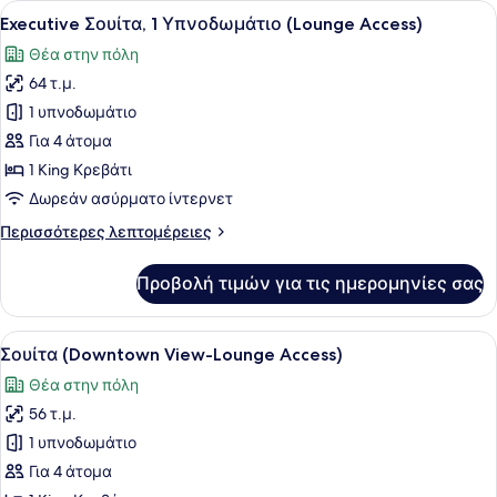
Προβολή
Ένα μοντέρνο σαλόνι με τηλεόραση
9
Executive Σουίτα, 1 Υπνοδωμάτιο (Lounge Access)
όλων
Θέα στην πόλη
των
64 τ.μ.
φωτογραφιών
για
1 υπνοδωμάτιο
Executive
Για 4 άτομα
Σουίτα,
1 King Κρεβάτι
1
Δωρεάν ασύρματο ίντερνετ
Υπνοδωμάτιο
Περισσότερες
Περισσότερες λεπτομέρειες
(Lounge
λεπτομέρειες
Access)
για
Προβολή τιμών για τις ημερομηνίες σας
Executive
Σουίτα,
1
Προβολή
Ένα σύγχρονο δωμάτιο ξενοδοχείου
10
Υπνοδωμάτιο
Σουίτα (Downtown View-Lounge Access)
όλων
(Lounge
Θέα στην πόλη
Access)
των
56 τ.μ.
φωτογραφιών
για
1 υπνοδωμάτιο
Σουίτα
Για 4 άτομα
(Downtown