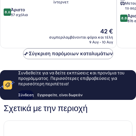
ίντερνετ
Μεταφ
του
Dubai,
το αε
8.6
Ντουμπάι
Άριστο
a
8,6
στα
57 σχόλια
Tribute
8.8
Άρι
8,8
10,
Portfolio
στα
876 
Άριστο,
Hotel
10,
Η
42 €
57
Κέντρο
Άριστο,
τιμή
σχόλια
του
876
συμπεριλαμβάνονται φόροι και τέλη
είναι
9 Αυγ - 10 Αυγ
Ντουμπ
σχόλια
42 €
Σύγκριση παρόμοιων καταλυμάτων
Συνδεθείτε για να δείτε εκπτώσεις και προνόμια του
προγράμματος. Περισσότερες επιβραβεύσεις για
περισσότερη περιπέτεια!
Σύνδεση
Εγγραφείτε, είναι δωρεάν
Σχετικά με την περιοχή