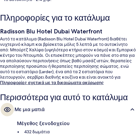
Πληροφορίες για το κατάλυμα
Radisson Blu Hotel Dubai Waterfront
Αυτό το κατάλυμα (Radisson Blu Hotel Dubai Waterfront) διαθέτει
νυχτερινό κλαμπ και βρίσκεται μόλις 5 λεπτά με το αυτοκίνητο
από: Μπούρτζ Χαλίφα (υψηλότερο κτήριο στον κόσμο) και Εμπορικό
κέντρο του Ντουμπάι. Οι επισκέπτες μπορούν να πάνε στο σπα για
να απολαύσουν περιποιήσεις όπως βαθύ μασάζ ιστών, θεραπείες
περιποίησης προσώπου ή θεραπείες περιποίησης σώματος, ενώ
αυτό το εστιατόριο (Larder), ένα από τα 2 εστιατόρια που
λειτουργούν, σερβίρει διεθνής κουζίνα και είναι ανοικτό για
πρωινό, μεσημεριανό και βραδινό. Άλλες παροχές που
Πληροφορίες σχετικά με τα δικαιώματα ακύρωσης
προσφέρονται σε αυτό το ξενοδοχείο (πολυτελείας) είναι 2
μπαρ/lounge, εξωτερική πισίνα και μπαρ δίπλα στην πισίνα. Άλλοι
Περισσότερα για αυτό το κατάλυμα
ταξιδιώτες λατρεύουν το εξυπηρετικό προσωπικό και το πρωινό.
Τα μέσα μαζικής μεταφοράς είναι σε κοντινή απόσταση: το σημείο
Με μια ματιά
επιβίβασης Σταθμός Τραμ Dubai Trolley Station 3 βρίσκεται μόλις 12
λεπτά με τα πόδια.
Μέγεθος ξενοδοχείου
432 δωμάτια