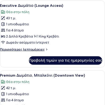
(Lounge
Προβολή
Ένα σύγχρονο δωμάτιο ξενοδοχείου
7
Access)
Executive Δωμάτιο (Lounge Access)
όλων
Θέα στην πόλη
των
43 τ.μ.
φωτογραφιών
για
1 υπνοδωμάτιο
Executive
Για 4 άτομα
Δωμάτιο
2 Διπλά Κρεβάτια Ή 1 King Κρεβάτι
(Lounge
Δωρεάν ασύρματο ίντερνετ
Access)
Περισσότερες
Περισσότερες λεπτομέρειες
λεπτομέρειες
για
Προβολή τιμών για τις ημερομηνίες σας
Executive
Δωμάτιο
(Lounge
Προβολή
Ένα σύγχρονο υπνοδωμάτιο με ένα 
8
Access)
Premium Δωμάτιο, Μπαλκόνι (Downtown View)
όλων
Θέα στην πόλη
των
42 τ.μ.
φωτογραφιών
για
1 υπνοδωμάτιο
Premium
Για 4 άτομα