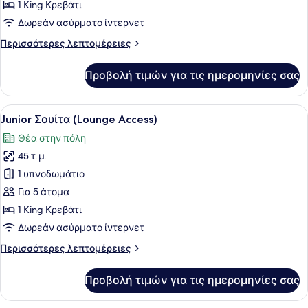
Δωμάτιο
1 King Κρεβάτι
Δωρεάν ασύρματο ίντερνετ
Περισσότερες
Περισσότερες λεπτομέρειες
λεπτομέρειες
για
Προβολή τιμών για τις ημερομηνίες σας
Family
Δωμάτιο
Προβολή
Ένα σύγχρονο δωμάτιο ξενοδοχείου
8
Junior Σουίτα (Lounge Access)
όλων
Θέα στην πόλη
των
45 τ.μ.
φωτογραφιών
για
1 υπνοδωμάτιο
Junior
Για 5 άτομα
Σουίτα
1 King Κρεβάτι
(Lounge
Δωρεάν ασύρματο ίντερνετ
Access)
Περισσότερες
Περισσότερες λεπτομέρειες
λεπτομέρειες
για
Προβολή τιμών για τις ημερομηνίες σας
Junior
Σουίτα