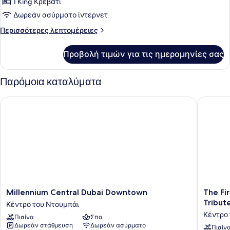
1 King Κρεβάτι
View-
Δωρεάν ασύρματο ίντερνετ
Lounge
Περισσότερες
Περισσότερες λεπτομέρειες
Access)
λεπτομέρειες
για
Προβολή τιμών για τις ημερομηνίες σας
Σουίτα
(Downtown
View-
Παρόμοια καταλύματα
Lounge
Access)
Millennium Central Dubai Downtown
The First
Millennium
The
Millennium Central Dubai Downtown
The Fir
Central
First
Tribut
Κέντρο του Ντουμπάι
Dubai
Collecti
Κέντρο
Πισίνα
Σπα
Downtown
Busines
Δωρεάν στάθμευση
Δωρεάν ασύρματο
Κέντρο
Bay,
Πισίν