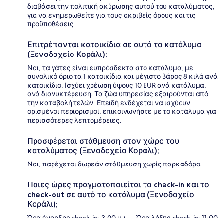
διαβάσει την πολιτική ακύρωσης αυτού του καταλύματος,
για να ενημερωθείτε για τους ακριβείς όρους και τις
προϋποθέσεις.
Επιτρέπονται κατοικίδια σε αυτό το κατάλυμα
(Ξενοδοχείο Κοράλι);
Ναι, τα γάτες είναι ευπρόσδεκτα στο κατάλυμα, με
συνολικό όριο τα 1 κατοικίδια και μέγιστο βάρος 8 κιλά ανά
κατοικίδιο. Ισχύει χρέωση ύψους 10 EUR ανά κατάλυμα,
ανά διανυκτέρευση. Τα ζώα υπηρεσίας εξαιρούνται από
την καταβολή τελών. Επειδή ενδέχεται να ισχύουν
ορισμένοι περιορισμοί, επικοινωνήστε με το κατάλυμα για
περισσότερες λεπτομέρειες.
Προσφέρεται στάθμευση στον χώρο του
καταλύματος (Ξενοδοχείο Κοράλι);
Ναι, παρέχεται δωρεάν στάθμευση χωρίς παρκαδόρο.
Ποιες ώρες πραγματοποιείται το check-in και το
check-out σε αυτό το κατάλυμα (Ξενοδοχείο
Κοράλι);
Ώρα έναρξης check-in: 3:00 μ.μ. – Ώρα λήξης check-in: 11:00