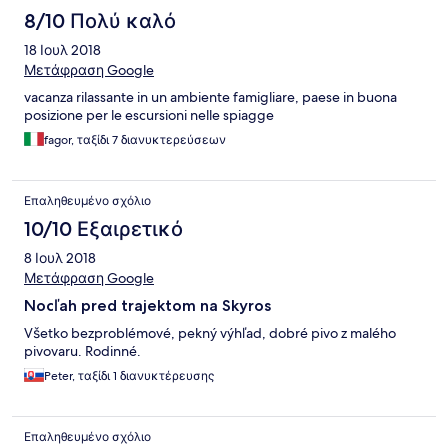
8/10 Πολύ καλό
18 Ιουλ 2018
Μετάφραση Google
vacanza rilassante in un ambiente famigliare, paese in buona
posizione per le escursioni nelle spiagge
fagor, ταξίδι 7 διανυκτερεύσεων
Επαληθευμένο σχόλιο
10/10 Εξαιρετικό
8 Ιουλ 2018
Μετάφραση Google
Nocľah pred trajektom na Skyros
Všetko bezproblémové, pekný výhľad, dobré pivo z malého
pivovaru. Rodinné.
Peter, ταξίδι 1 διανυκτέρευσης
Επαληθευμένο σχόλιο