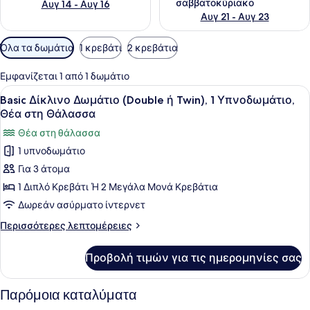
σαββατοκύριακο
Αυγ 14 - Αυγ 16
Αυγ 21 - Αυγ 23
Διαθέσιμα
Όλα τα δωμάτια
1 κρεβάτι
2 κρεβάτια
φίλτρα
για
Εμφανίζεται 1 από 1 δωμάτιο
τα
Προβολή
Ένα δωμάτιο ξενοδοχείου με δύο κρ
6
Basic Δίκλινο Δωμάτιο (Double ή Twin), 1 Υπνοδωμάτιο,
δωμάτια
όλων
Θέα στη Θάλασσα
των
Θέα στη θάλασσα
φωτογραφιών
1 υπνοδωμάτιο
για
Για 3 άτομα
Basic
Δίκλινο
1 Διπλό Κρεβάτι Ή 2 Μεγάλα Μονά Κρεβάτια
Δωμάτιο
Δωρεάν ασύρματο ίντερνετ
(Double
Περισσότερες
Περισσότερες λεπτομέρειες
ή
λεπτομέρειες
Twin),
για
Προβολή τιμών για τις ημερομηνίες σας
Basic
1
Δίκλινο
Υπνοδωμάτιο,
Δωμάτιο
Παρόμοια καταλύματα
Θέα
(Double