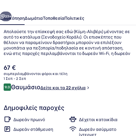
οηγούμενο
Επόμενο
33+
Επισκόπηση
Δωμάτια
Τοποθεσία
Πολιτικές
Απολαύστε την επίσκεψή σας εδώ (Κύμη-Αλιβέρι) μένοντας σε
αυτό το κατάλυμα (Ξενοδοχείο Κοράλι). Οι επισκέπτες που
θέλουν να παραμείνουν δραστήριοι μπορούν να επιλέξουν
μονοπάτια για πεζοπορία/ποδηλασία σε κοντινή απόσταση,
ενώ στις παροχές περιλαμβάνονται το δωρεάν Wi-Fi, η δωρεάν
στάθμευση χωρίς παρκαδόρο και το δωρεάν ευρωπαϊκό πρωινό
που σερβίρεται καθημερινά μεταξύ 8:00 π.μ. και 10:00 π.μ..
Η
67 €
Άλλες παροχές περιλαμβάνουν μπαρ/lounge, μπαρ με σνακ/
τρέχουσα
συμπεριλαμβάνονται φόροι και τέλη
ντελικατέσεν και βεράντα.
τιμή
1 Σεπ - 2 Σεπ
Κοντά στην παραλία
είναι
Σχόλια
Θαυμάσιο
9,0
Δείτε και τα 22 σχόλια
67 €
9,0 στα 10
Δημοφιλείς παροχές
Δωρεάν πρωινό
Δέχεται κατοικίδια
Δωρεάν στάθμευση
Δωρεάν ασύρματο
ίντερνετ