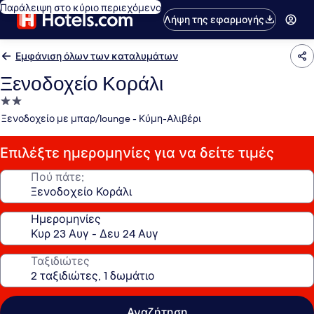
Παράλειψη στο κύριο περιεχόμενο
Λήψη της εφαρμογής
Εμφάνιση όλων των καταλυμάτων
Ξενοδοχείο Κοράλι
Κατάλυμα
με
Ξενοδοχείο με μπαρ/lounge - Κύμη-Αλιβέρι
2.0
αστέρια
Επιλέξτε ημερομηνίες για να δείτε τιμές
Πού πάτε;
Ημερομηνίες
Ταξιδιώτες
Αναζήτηση