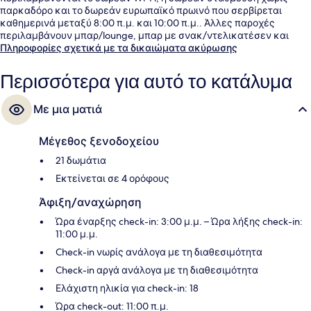
παρκαδόρο και το δωρεάν ευρωπαϊκό πρωινό που σερβίρεται
καθημερινά μεταξύ 8:00 π.μ. και 10:00 π.μ.. Άλλες παροχές
περιλαμβάνουν μπαρ/lounge, μπαρ με σνακ/ντελικατέσεν και
βεράντα.
Πληροφορίες σχετικά με τα δικαιώματα ακύρωσης
Περισσότερα για αυτό το κατάλυμα
Με μια ματιά
Μέγεθος ξενοδοχείου
21 δωμάτια
Εκτείνεται σε 4 ορόφους
Άφιξη/αναχώρηση
Ώρα έναρξης check-in: 3:00 μ.μ. – Ώρα λήξης check-in:
11:00 μ.μ.
Check-in νωρίς ανάλογα με τη διαθεσιμότητα
Check-in αργά ανάλογα με τη διαθεσιμότητα
Ελάχιστη ηλικία για check-in: 18
Ώρα check-out: 11:00 π.μ.