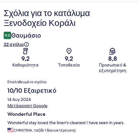
Σχόλια για το κατάλυμα
Σχόλια
Ξενοδοχείο Κοράλι
Θαυμάσιο
9,0
22 σχόλια
9,2
9,2
8,8
Καθαριότητα
Τοποθεσία
Προσωπικό &
εξυπηρέτηση
Σχόλια
Επαληθευμένο σχόλιο
10/10 Εξαιρετικό
14 Αυγ 2024
Μετάφραση Google
Wonderful Place
Wonderful stay loved the linen's cleanest I have seen in years.
CHRISTINA, ταξίδι 1 διανυκτέρευσης