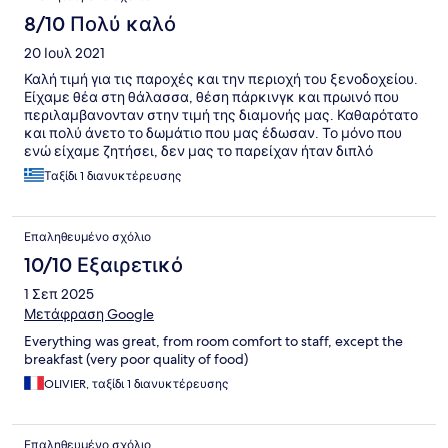
8/10 Πολύ καλό
20 Ιουλ 2021
Καλή τιμή για τις παροχές και την περιοχή του ξενοδοχείου.
Είχαμε θέα στη θάλασσα, θέση πάρκινγκ και πρωινό που
περιλαμβανονταν στην τιμή της διαμονής μας. Καθαρότατο
και πολύ άνετο το δωμάτιο που μας έδωσαν. Το μόνο που
ενώ είχαμε ζητήσει, δεν μας το παρείχαν ήταν διπλό
κρεβάτι. Αντ' αυτού είχαμε 2 μόνα ενωμένα. Άρτια
Ταξίδι 1 διανυκτέρευσης
εξυπηρέτηση στη ρεσεψιόν και με χιούμορ.
Επαληθευμένο σχόλιο
10/10 Εξαιρετικό
1 Σεπ 2025
Μετάφραση Google
Everything was great, from room comfort to staff, except the
breakfast (very poor quality of food)
OLIVIER, ταξίδι 1 διανυκτέρευσης
Επαληθευμένο σχόλιο