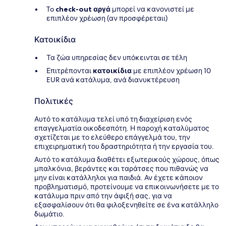
To
check-out αργά
μπορεί να κανονιστεί με
επιπλέον χρέωση (αν προσφέρεταιι)
Κατοικίδια
Τα ζώα υπηρεσίας δεν υπόκεινται σε τέλη
Επιτρέπονται
κατοικίδια
με επιπλέον χρέωση 10
EUR ανά κατάλυμα, ανά διανυκτέρευση
Πολιτικές
Αυτό το κατάλυμα τελεί υπό τη διαχείριση ενός
επαγγελματία οικοδεσπότη. Η παροχή καταλύματος
σχετίζεται με το ελεύθερο επάγγελμά του, την
επιχειρηματική του δραστηριότητα ή την εργασία του.
Αυτό το κατάλυμα διαθέτει εξωτερικούς χώρους, όπως
μπαλκόνια, βεράντες και ταράτσες που πιθανώς να
μην είναι κατάλληλοι για παιδιά. Αν έχετε κάποιον
προβληματισμό, προτείνουμε να επικοινωνήσετε με το
κατάλυμα πριν από την άφιξή σας, για να
εξασφαλίσουν ότι θα φιλοξενηθείτε σε ένα κατάλληλο
δωμάτιο.