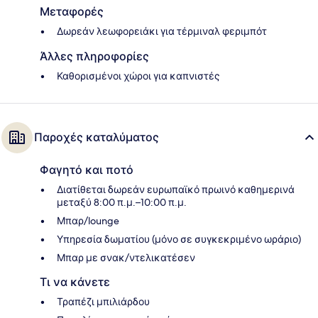
Μεταφορές
Δωρεάν λεωφορειάκι για τέρμιναλ φεριμπότ
Άλλες πληροφορίες
Καθορισμένοι χώροι για καπνιστές
Παροχές καταλύματος
Φαγητό και ποτό
Διατίθεται δωρεάν ευρωπαϊκό πρωινό καθημερινά
μεταξύ 8:00 π.μ.–10:00 π.μ.
Μπαρ/lounge
Υπηρεσία δωματίου (μόνο σε συγκεκριμένο ωράριο)
Μπαρ με σνακ/ντελικατέσεν
Τι να κάνετε
Τραπέζι μπιλιάρδου