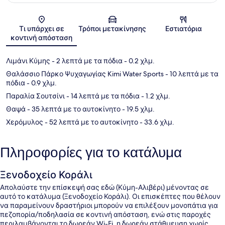
Χάρτης
Τι υπάρχει σε
Τρόποι μετακίνησης
Εστιατόρια
κοντινή απόσταση
Λιμάνι Κύμης
- 2 λεπτά με τα πόδια
- 0.2 χλμ.
Θαλάσσιο Πάρκο Ψυχαγωγίας Kimi Water Sports
- 10 λεπτά με τα
πόδια
- 0.9 χλμ.
Παραλία Σουτσίνι
- 14 λεπτά με τα πόδια
- 1.2 χλμ.
Θαψά
- 35 λεπτά με το αυτοκίνητο
- 19.5 χλμ.
Χερόμυλος
- 52 λεπτά με το αυτοκίνητο
- 33.6 χλμ.
Πληροφορίες για το κατάλυμα
Ξενοδοχείο Κοράλι
Απολαύστε την επίσκεψή σας εδώ (Κύμη-Αλιβέρι) μένοντας σε
αυτό το κατάλυμα (Ξενοδοχείο Κοράλι). Οι επισκέπτες που θέλουν
να παραμείνουν δραστήριοι μπορούν να επιλέξουν μονοπάτια για
πεζοπορία/ποδηλασία σε κοντινή απόσταση, ενώ στις παροχές
περιλαμβάνονται το δωρεάν Wi-Fi, η δωρεάν στάθμευση χωρίς