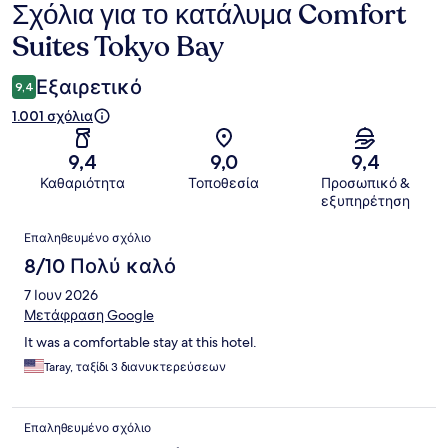
Σχόλια για το κατάλυμα Comfort
Σχόλια
Suites Tokyo Bay
Εξαιρετικό
9,4
1.001 σχόλια
9,4
9,0
9,4
Καθαριότητα
Τοποθεσία
Προσωπικό &
εξυπηρέτηση
Σχόλια
Επαληθευμένο σχόλιο
8/10 Πολύ καλό
7 Ιουν 2026
Μετάφραση Google
It was a comfortable stay at this hotel.
Taray, ταξίδι 3 διανυκτερεύσεων
Επαληθευμένο σχόλιο