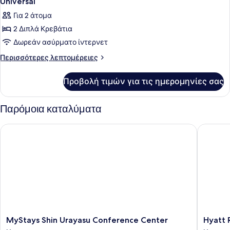
Universal
Για 2 άτομα
2 Διπλά Κρεβάτια
Δωρεάν ασύρματο ίντερνετ
Περισσότερες
Περισσότερες λεπτομέρειες
λεπτομέρειες
για
Προβολή τιμών για τις ημερομηνίες σας
Universal
Παρόμοια καταλύματα
MyStays Shin Urayasu Conference Center
Hyatt Re
MyStays
Hyatt
MyStays Shin Urayasu Conference Center
Hyatt 
Shin
Regenc