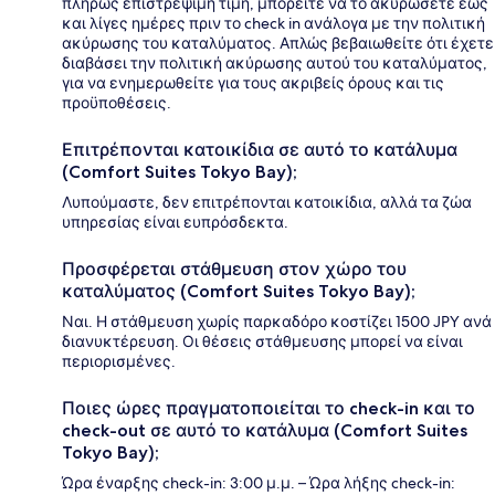
πλήρως επιστρέψιμη τιμή, μπορείτε να το ακυρώσετε έως
και λίγες ημέρες πριν το check in ανάλογα με την πολιτική
ακύρωσης του καταλύματος. Απλώς βεβαιωθείτε ότι έχετε
διαβάσει την πολιτική ακύρωσης αυτού του καταλύματος,
για να ενημερωθείτε για τους ακριβείς όρους και τις
προϋποθέσεις.
Επιτρέπονται κατοικίδια σε αυτό το κατάλυμα
(Comfort Suites Tokyo Bay);
Λυπούμαστε, δεν επιτρέπονται κατοικίδια, αλλά τα ζώα
υπηρεσίας είναι ευπρόσδεκτα.
Προσφέρεται στάθμευση στον χώρο του
καταλύματος (Comfort Suites Tokyo Bay);
Ναι. Η στάθμευση χωρίς παρκαδόρο κοστίζει 1500 JPY ανά
διανυκτέρευση. Οι θέσεις στάθμευσης μπορεί να είναι
περιορισμένες.
Ποιες ώρες πραγματοποιείται το check-in και το
check-out σε αυτό το κατάλυμα (Comfort Suites
Tokyo Bay);
Ώρα έναρξης check-in: 3:00 μ.μ. – Ώρα λήξης check-in: