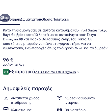
Bay
οηγούμενο
Επόμενο
45+
Επισκόπηση
Δωμάτια
Τοποθεσία
Πολιτικές
Κατά τη διαμονή σας σε αυτό το κατάλυμα (Comfort Suites Tokyo
Bay), θα βρίσκεστε 10 λεπτά με το αυτοκίνητο από: Tokyo
Disneyland® και Πάρκο Θαλάσσιας Ζωής του Τόκιο. Οι
επισκέπτες μπορούν να πάνε στο γυμναστήριο για να
γυμναστούν, ενώ παροχές όπως το δωρεάν Wi-Fi και το δωρεάν
ενσύρματο ίντερνετ συγκαταλέγονται στα θετικά στοιχεία.
Επίσης, σε κοντινή απόσταση με το αυτοκίνητο θα βρείτε τα
Η
96 €
εξής: Κόλπος του Τόκιο και Θέρετρο Tokyo Disney®. Άλλοι
τρέχουσα
20 Αυγ - 21 Αυγ
ταξιδιώτες λένε εξαιρετικά πράγματα για το εξυπηρετικό
τιμή
προσωπικό και τη συνολική κατάσταση του καταλύματος.
Σχόλια
Εξαιρετικό
Εξωτερικοί χώροι
9,4
είναι
Δείτε και τα 1.001 σχόλια
9,4 στα 10
96 €
Δημοφιλείς παροχές
Διατίθεται χώρος
Δωρεάν ασύρματο
στάθμευσης
ίντερνετ
Κλιματισμός
Γυμναστήριο