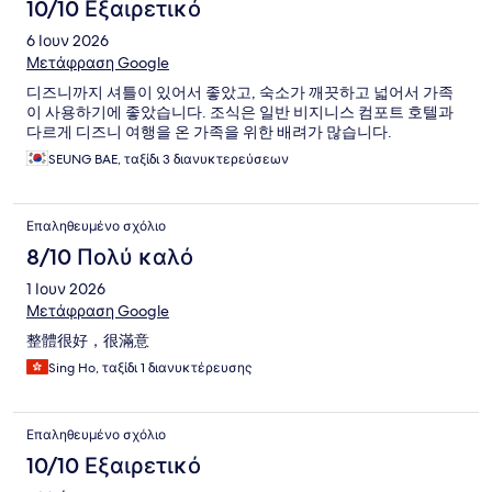
10/10 Εξαιρετικό
6 Ιουν 2026
Μετάφραση Google
디즈니까지 셔틀이 있어서 좋았고, 숙소가 깨끗하고 넓어서 가족
이 사용하기에 좋았습니다. 조식은 일반 비지니스 컴포트 호텔과
다르게 디즈니 여행을 온 가족을 위한 배려가 많습니다.
SEUNG BAE, ταξίδι 3 διανυκτερεύσεων
Επαληθευμένο σχόλιο
8/10 Πολύ καλό
1 Ιουν 2026
Μετάφραση Google
整體很好，很滿意
Sing Ho, ταξίδι 1 διανυκτέρευσης
Επαληθευμένο σχόλιο
10/10 Εξαιρετικό