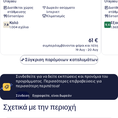
Urayasu
Urayasu
Urayasu
Tokyo
Διατίθεται χώρος
Δωρεάν ασύρματο
Διατί
Conference
Bay
στάθμευσης
ίντερνετ
στάθμ
Center
Urayasu
Εστιατόριο
Κλιματισμός
Εστια
Urayasu
7.8
9.4
Καλό
Εξα
7,8
9,4
στα
στα
1.004 σχόλια
1.36
10,
10,
Καλό,
Εξαιρετ
Η
61 €
1.004
1.363
τιμή
συμπεριλαμβάνονται φόροι και τέλη
σχόλια
σχόλια
είναι
19 Αυγ - 20 Αυγ
61 €
Σύγκριση παρόμοιων καταλυμάτων
Συνδεθείτε για να δείτε εκπτώσεις και προνόμια του
προγράμματος. Περισσότερες επιβραβεύσεις για
περισσότερη περιπέτεια!
Σύνδεση
Εγγραφείτε, είναι δωρεάν
Σχετικά με την περιοχή