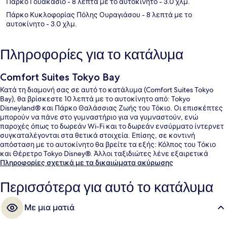
Πάρκο Γουακάσιο
- 8 λεπτά με το αυτοκίνητο
- 3.0 χλμ.
Πάρκο Κυκλοφορίας Πόλης Ουραγιάσου
- 8 λεπτά με το
αυτοκίνητο
- 3.0 χλμ.
Πληροφορίες για το κατάλυμα
Comfort Suites Tokyo Bay
Κατά τη διαμονή σας σε αυτό το κατάλυμα (Comfort Suites Tokyo
Bay), θα βρίσκεστε 10 λεπτά με το αυτοκίνητο από: Tokyo
Disneyland® και Πάρκο Θαλάσσιας Ζωής του Τόκιο. Οι επισκέπτες
μπορούν να πάνε στο γυμναστήριο για να γυμναστούν, ενώ
παροχές όπως το δωρεάν Wi-Fi και το δωρεάν ενσύρματο ίντερνετ
συγκαταλέγονται στα θετικά στοιχεία. Επίσης, σε κοντινή
απόσταση με το αυτοκίνητο θα βρείτε τα εξής: Κόλπος του Τόκιο
και Θέρετρο Tokyo Disney®. Άλλοι ταξιδιώτες λένε εξαιρετικά
πράγματα για το εξυπηρετικό προσωπικό και τη συνολική
Πληροφορίες σχετικά με τα δικαιώματα ακύρωσης
κατάσταση του καταλύματος.
Περισσότερα για αυτό το κατάλυμα
Με μια ματιά