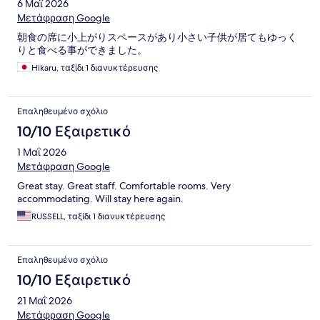
6 Μαΐ 2026
Μετάφραση Google
朝食の席に小上がりスペースがあり小さい子供が居てもゆっく
りと食べる事ができました。
Hikaru, ταξίδι 1 διανυκτέρευσης
Επαληθευμένο σχόλιο
10/10 Εξαιρετικό
1 Μαΐ 2026
Μετάφραση Google
Great stay. Great staff. Comfortable rooms. Very
accommodating. Will stay here again.
RUSSELL, ταξίδι 1 διανυκτέρευσης
Επαληθευμένο σχόλιο
10/10 Εξαιρετικό
21 Μαΐ 2026
Μετάφραση Google