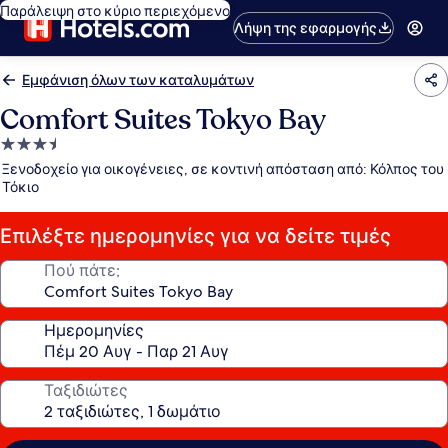
Παράλειψη στο κύριο περιεχόμενο
Λήψη της εφαρμογής
Εμφάνιση όλων των καταλυμάτων
Comfort Suites Tokyo Bay
Κατάλυμα
με
Ξενοδοχείο για οικογένειες, σε κοντινή απόσταση από: Κόλπος του
3.5
Τόκιο
αστέρια
Επιλέξτε ημερομηνίες για να δείτε τιμές
Πού πάτε;
Ημερομηνίες
Ταξιδιώτες