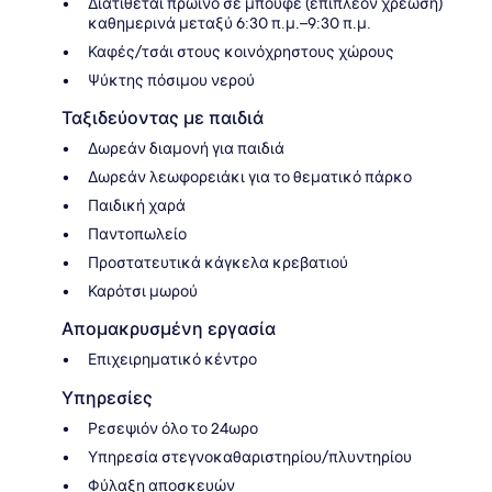
Διατίθεται πρωινό σε μπουφέ (επιπλέον χρέωση)
καθημερινά μεταξύ 6:30 π.μ.–9:30 π.μ.
Καφές/τσάι στους κοινόχρηστους χώρους
Ψύκτης πόσιμου νερού
Ταξιδεύοντας με παιδιά
Δωρεάν διαμονή για παιδιά
Δωρεάν λεωφορειάκι για το θεματικό πάρκο
Παιδική χαρά
Παντοπωλείο
Προστατευτικά κάγκελα κρεβατιού
Καρότσι μωρού
Απομακρυσμένη εργασία
Επιχειρηματικό κέντρο
Υπηρεσίες
Ρεσεψιόν όλο το 24ωρο
Υπηρεσία στεγνοκαθαριστηρίου/πλυντηρίου
Φύλαξη αποσκευών