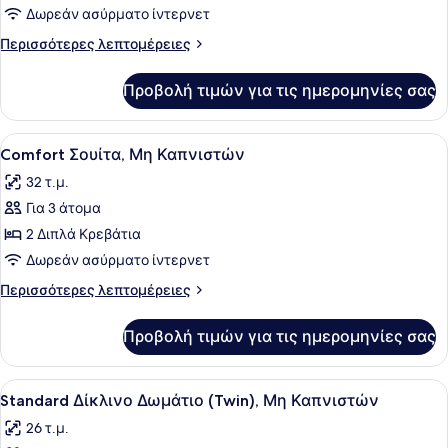
για
Δωρεάν ασύρματο ίντερνετ
Suite
Περισσότερες
Περισσότερες λεπτομέρειες
Room,
λεπτομέρειες
για
Non-
Προβολή τιμών για τις ημερομηνίες σας
Suite
smoking
Room,
Non-
Προβολή
Ένας μικρός, λειτουργικός χώρος 
7
smoking
Comfort Σουίτα, Μη Καπνιστών
όλων
32 τ.μ.
των
Για 3 άτομα
φωτογραφιών
για
2 Διπλά Κρεβάτια
Comfort
Δωρεάν ασύρματο ίντερνετ
Σουίτα,
Περισσότερες
Περισσότερες λεπτομέρειες
Μη
λεπτομέρειες
Καπνιστών
για
Προβολή τιμών για τις ημερομηνίες σας
Comfort
Σουίτα,
Μη
Προβολή
Ένα δωμάτιο ξενοδοχείου με δύο κρ
6
Καπνιστών
Standard Δίκλινο Δωμάτιο (Twin), Μη Καπνιστών
όλων
26 τ.μ.
των