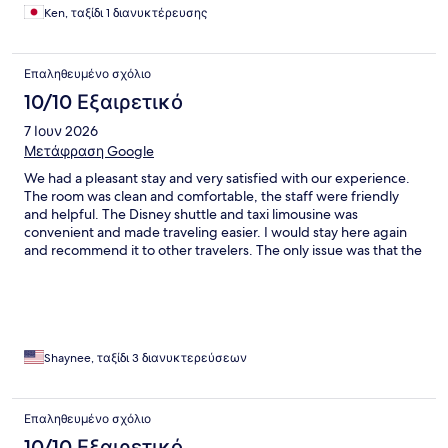
Ken, ταξίδι 1 διανυκτέρευσης
Επαληθευμένο σχόλιο
10/10 Εξαιρετικό
7 Ιουν 2026
Μετάφραση Google
We had a pleasant stay and very satisfied with our experience.
The room was clean and comfortable, the staff were friendly
and helpful. The Disney shuttle and taxi limousine was
convenient and made traveling easier. I would stay here again
and recommend it to other travelers. The only issue was that the
breakfast options included pork, which I do not eat, so there
were fewer choices available for me. Other than that, I had a
pleasant experience and would consider staying here again.”
Shaynee, ταξίδι 3 διανυκτερεύσεων
Επαληθευμένο σχόλιο
10/10 Εξαιρετικό