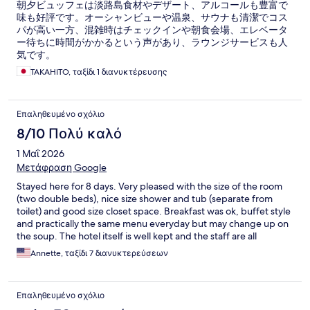
朝夕ビュッフェは淡路島食材やデザート、アルコールも豊富で
味も好評です。オーシャンビューや温泉、サウナも清潔でコス
パが高い一方、混雑時はチェックインや朝食会場、エレベータ
ー待ちに時間がかかるという声があり、ラウンジサービスも人
気です。
TAKAHITO, ταξίδι 1 διανυκτέρευσης
Επαληθευμένο σχόλιο
8/10 Πολύ καλό
1 Μαΐ 2026
Μετάφραση Google
Stayed here for 8 days. Very pleased with the size of the room
(two double beds), nice size shower and tub (separate from
toilet) and good size closet space. Breakfast was ok, buffet style
and practically the same menu everyday but may change up on
the soup. The hotel itself is well kept and the staff are all
wonderful and very welcoming from front desk, to
Annette, ταξίδι 7 διανυκτερεύσεων
housekeeping to breakfast staff and concierge.
Επαληθευμένο σχόλιο