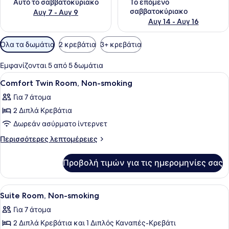
Αυτό το σαββατοκύριακο
Το επόμενο
σαββατοκύριακο
Αυγ 7 - Αυγ 9
Αυγ 14 - Αυγ 16
Διαθέσιμα
Όλα τα δωμάτια
2 κρεβάτια
3+ κρεβάτια
φίλτρα
για
Εμφανίζονται 5 από 5 δωμάτια
τα
Προβολή
Χρηματοκιβώτιο στο δωμάτιο, γραφ
7
Comfort Twin Room, Non-smoking
δωμάτια
όλων
Για 7 άτομα
των
2 Διπλά Κρεβάτια
φωτογραφιών
για
Δωρεάν ασύρματο ίντερνετ
Comfort
Περισσότερες
Περισσότερες λεπτομέρειες
Twin
λεπτομέρειες
για
Room,
Προβολή τιμών για τις ημερομηνίες σας
Comfort
Non-
Twin
smoking
Room,
Προβολή
Χρηματοκιβώτιο στο δωμάτιο, γραφ
10
Non-
Suite Room, Non-smoking
όλων
smoking
Για 7 άτομα
των
2 Διπλά Κρεβάτια και 1 Διπλός Καναπές-Κρεβάτι
φωτογραφιών