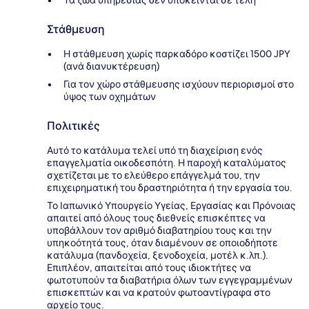
Τα ζώα υπηρεσίας δεν υπόκεινται σε τέλη
Στάθμευση
Η στάθμευση χωρίς παρκαδόρο κοστίζει 1500 JPY
(ανά διανυκτέρευση)
Για τον χώρο στάθμευσης ισχύουν περιορισμοί στο
ύψος των οχημάτων
Πολιτικές
Αυτό το κατάλυμα τελεί υπό τη διαχείριση ενός
επαγγελματία οικοδεσπότη. Η παροχή καταλύματος
σχετίζεται με το ελεύθερο επάγγελμά του, την
επιχειρηματική του δραστηριότητα ή την εργασία του.
Το Ιαπωνικό Υπουργείο Υγείας, Εργασίας και Πρόνοιας
απαιτεί από όλους τους διεθνείς επισκέπτες να
υποβάλλουν τον αριθμό διαβατηρίου τους και την
υπηκοότητά τους, όταν διαμένουν σε οποιοδήποτε
κατάλυμα (πανδοχεία, ξενοδοχεία, μοτέλ κ.λπ.).
Επιπλέον, απαιτείται από τους ιδιοκτήτες να
φωτοτυπούν τα διαβατήρια όλων των εγγεγραμμένων
επισκεπτών και να κρατούν φωτοαντίγραφα στο
αρχείο τους.