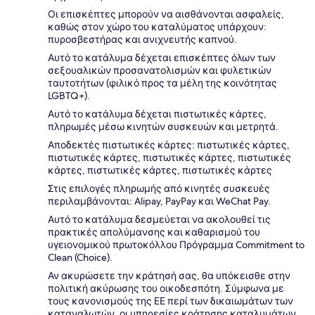
Οι επισκέπτες μπορούν να αισθάνονται ασφαλείς,
καθώς στον χώρο του καταλύματος υπάρχουν:
πυροσβεστήρας και ανιχνευτής καπνού.
Αυτό το κατάλυμα δέχεται επισκέπτες όλων των
σεξουαλικών προσανατολισμών και φυλετικών
ταυτοτήτων (φιλικό προς τα μέλη της κοινότητας
LGBTQ+).
Αυτό το κατάλυμα δέχεται πιστωτικές κάρτες,
πληρωμές μέσω κινητών συσκευών και μετρητά.
Αποδεκτές πιστωτικές κάρτες: πιστωτικές κάρτες,
πιστωτικές κάρτες, πιστωτικές κάρτες, πιστωτικές
κάρτες, πιστωτικές κάρτες, πιστωτικές κάρτες
Στις επιλογές πληρωμής από κινητές συσκευές
περιλαμβάνονται: Alipay, PayPay και WeChat Pay.
Αυτό το κατάλυμα δεσμεύεται να ακολουθεί τις
πρακτικές απολύμανσης και καθαρισμού του
υγειονομικού πρωτοκόλλου Πρόγραμμα Commitment to
Clean (Choice).
Αν ακυρώσετε την κράτησή σας, θα υπόκεισθε στην
πολιτική ακύρωσης του οικοδεσπότη. Σύμφωνα με
τους κανονισμούς της ΕΕ περί των δικαιωμάτων των
καταναλωτών, οι υπηρεσίες κράτησης καταλυμάτων