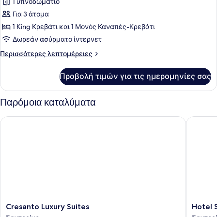
για
1 υπνοδωμάτιο
Superior
Για 3 άτομα
Studio
1 King Κρεβάτι και 1 Μονός Καναπές-Κρεβάτι
Suite,
Δωρεάν ασύρματο ίντερνετ
Heated
Περισσότερες
Περισσότερες λεπτομέρειες
Tub,
λεπτομέρειες
Sea
για
Προβολή τιμών για τις ημερομηνίες σας
View
Superior
Studio
Suite,
Παρόμοια καταλύματα
Heated
Tub,
Cresanto Luxury Suites
Hotel Sun
Sea
View
Cresanto
Hotel
Cresanto Luxury Suites
Hotel S
Luxury
Sunny