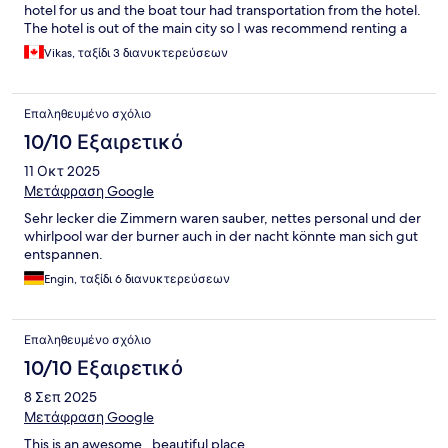
hotel for us and the boat tour had transportation from the hotel.
The hotel is out of the main city so I was recommend renting a
car it made getting around easier. Overall great experience, we
Vikas, ταξίδι 3 διανυκτερεύσεων
would definitely book with them again.
Επαληθευμένο σχόλιο
10/10 Εξαιρετικό
11 Οκτ 2025
Μετάφραση Google
Sehr lecker die Zimmern waren sauber, nettes personal und der
whirlpool war der burner auch in der nacht könnte man sich gut
entspannen.
Engin, ταξίδι 6 διανυκτερεύσεων
Επαληθευμένο σχόλιο
10/10 Εξαιρετικό
8 Σεπ 2025
Μετάφραση Google
This is an awesome , beautiful place