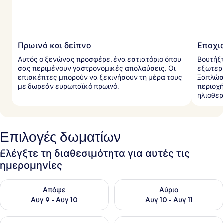
ι
ώ
τ
ε
ς
Πρωινό και δείπνο
Εποχια
Αυτός ο ξενώνας προσφέρει ένα εστιατόριο όπου
Βουτήξτ
σας περιμένουν γαστρονομικές απολαύσεις. Οι
εξωτερι
επισκέπτες μπορούν να ξεκινήσουν τη μέρα τους
Ξαπλώστ
με δωρεάν ευρωπαϊκό πρωινό.
περιοχή
ηλιοθερ
Επιλογές δωματίων
Ελέγξτε τη διαθεσιμότητα για αυτές τις
ημερομηνίες
Έλεγχος διαθεσιμότητας για απόψε Αυγ 9 - Αυγ 10
Έλεγχος διαθεσιμότητας για α
Απόψε
Αύριο
Αυγ 9 - Αυγ 10
Αυγ 10 - Αυγ 11
Έλεγχος διαθεσιμότητας για αυτό το σαββατοκύριακο Αυγ 1
Έλεγχος διαθεσιμότητας για