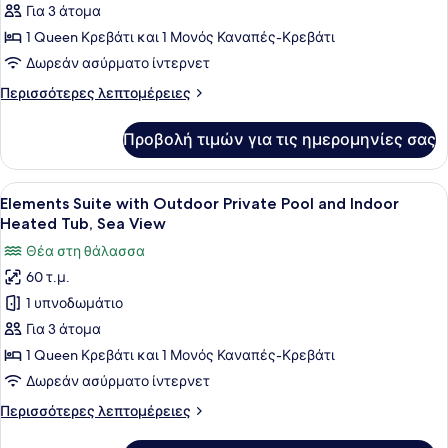
Στούντιο-
Για 3 άτομα
Σουίτα,
1 Queen Κρεβάτι και 1 Μονός Καναπές-Κρεβάτι
Ιδιωτική
Δωρεάν ασύρματο ίντερνετ
Πισίνα,
Περισσότερες
Περισσότερες λεπτομέρειες
Θέα
λεπτομέρειες
στη
για
Προβολή τιμών για τις ημερομηνίες σας
Executive
Θάλασσα
Στούντιο-
Σουίτα,
Προβολή
Ένας φωτεινός, υπαίθριος χώρος με
13
Ιδιωτική
Elements Suite with Outdoor Private Pool and Indoor
όλων
Πισίνα,
Heated Tub, Sea View
Θέα
των
Θέα στη θάλασσα
στη
φωτογραφιών
Θάλασσα
60 τ.μ.
για
1 υπνοδωμάτιο
Elements
Suite
Για 3 άτομα
with
1 Queen Κρεβάτι και 1 Μονός Καναπές-Κρεβάτι
Outdoor
Δωρεάν ασύρματο ίντερνετ
Private
Περισσότερες
Περισσότερες λεπτομέρειες
Pool
λεπτομέρειες
and
για