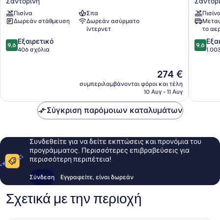
Σαντορίνη
Σαντορ
Suites
Villas
Πισίνα
Σπα
Πισίν
Σαντορίνη
Σαντορ
Δωρεάν στάθμευση
Δωρεάν ασύρματο
Μεταφ
ίντερνετ
το αε
9.6
9.6
Εξαιρετικό
Εξα
9,6
9,6
στα
στα
406 σχόλια
1.00
10,
10,
Εξαιρετικό,
Εξαιρετ
Η
274 €
406
1.003
τιμή
συμπεριλαμβάνονται φόροι και τέλη
σχόλια
σχόλια
είναι
10 Αυγ - 11 Αυγ
274 €
Σύγκριση παρόμοιων καταλυμάτων
Συνδεθείτε για να δείτε εκπτώσεις και προνόμια του
προγράμματος. Περισσότερες επιβραβεύσεις για
περισσότερη περιπέτεια!
Σύνδεση
Εγγραφείτε, είναι δωρεάν
Σχετικά με την περιοχή