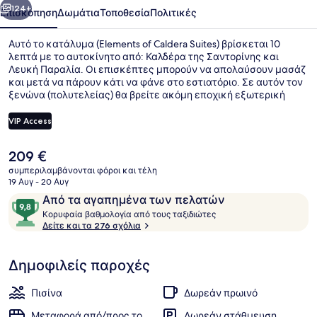
124+
Επισκόπηση
Δωμάτια
Τοποθεσία
Πολιτικές
Αυτό το κατάλυμα (Elements of Caldera Suites) βρίσκεται 10
λεπτά με το αυτοκίνητο από: Καλδέρα της Σαντορίνης και
Λευκή Παραλία. Οι επισκέπτες μπορούν να απολαύσουν μασάζ
και μετά να πάρουν κάτι να φάνε στο εστιατόριο. Σε αυτόν τον
ξενώνα (πολυτελείας) θα βρείτε ακόμη εποχική εξωτερική
πισίνα, μπαρ με σνακ/ντελικατέσεν και βεράντα. Άλλοι
ταξιδιώτες λένε καλά πράγματα για το room service και το
VIP Access
εξυπηρετικό προσωπικό.
Η
209 €
Deluxe Στούντιο-Σουίτα, Ιδιωτική 
τρέχουσα
συμπεριλαμβάνονται φόροι και τέλη
τιμή
19 Αυγ - 20 Αυγ
είναι
Σχόλια
9,8
Από τα αγαπημένα των πελατών
209 €
Κ
στα
Κορυφαία βαθμολογία από τους ταξιδιώτες
ο
Δείτε και τα 276 σχόλια
10,
ρ
Από
υ
τα
Δημοφιλείς παροχές
φ
αγαπημένα
α
των
ί
Πισίνα
Δωρεάν πρωινό
α
πελατών
Μεταφορά από/προς το
Δωρεάν στάθμευση