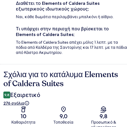
Διαθέτει το Elements of Caldera Suites
εξωτερικούς ιδιωτικούς χώρους;
Ναι, κάθε δωμάτιο περιλαμβάνει μπαλκόνι ή αίθριο.
Τι υπάρχει στην περιοχή που βρίσκεται το
Elements of Caldera Suites;
Το Elements of Caldera Suites απέχει μόλις 1 λεπτ. με τα
πόδια από Καλδέρα της Σαντορίνης και 17 λεπτ. με τα πόδια
από Κάστρο Ακρωτηρίου.
Σχόλια για το κατάλυμα Elements
Σχόλια
of Caldera Suites
Εξαιρετικό
9,8
276 σχόλια
10
9,0
9,8
Καθαριότητα
Τοποθεσία
Προσωπικό &