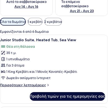
Αυτό το σαββατοκύριακο
Το επόμενο
σαββατοκύριακο
Αυγ 14 - Αυγ 16
Αυγ 21 - Αυγ 23
Διαθέσιμα
Όλα τα δωμάτια
1 κρεβάτι
2 κρεβάτια
φίλτρα
για
Εμφανίζονται 6 από 6 δωμάτια
τα
Προβολή
Ένα κτίριο με εξωτερική επένδυση 
17
Junior Studio Suite, Heated Tub, Sea View
δωμάτια
όλων
Θέα στη θάλασσα
των
35 τ.μ.
φωτογραφιών
για
1 υπνοδωμάτιο
Junior
Για 3 άτομα
Studio
1 King Κρεβάτι και 1 Μονός Καναπές-Κρεβάτι
Suite,
Δωρεάν ασύρματο ίντερνετ
Heated
Περισσότερες
Περισσότερες λεπτομέρειες
Tub,
λεπτομέρειες
Sea
για
Προβολή τιμών για τις ημερομηνίες σας
View
Junior
Studio
Suite,