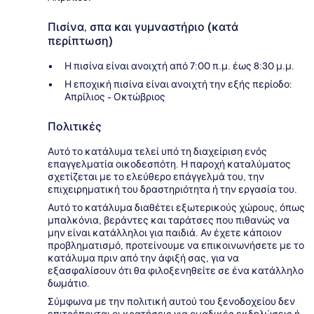
Πισίνα, σπα και γυμναστήριο (κατά
περίπτωση)
Η πισίνα είναι ανοιχτή από 7:00 π.μ. έως 8:30 μ.μ.
Η εποχική πισίνα είναι ανοιχτή την εξής περίοδο:
Απρίλιος - Οκτώβριος
Πολιτικές
Αυτό το κατάλυμα τελεί υπό τη διαχείριση ενός
επαγγελματία οικοδεσπότη. Η παροχή καταλύματος
σχετίζεται με το ελεύθερο επάγγελμά του, την
επιχειρηματική του δραστηριότητα ή την εργασία του.
Αυτό το κατάλυμα διαθέτει εξωτερικούς χώρους, όπως
μπαλκόνια, βεράντες και ταράτσες που πιθανώς να
μην είναι κατάλληλοι για παιδιά. Αν έχετε κάποιον
προβληματισμό, προτείνουμε να επικοινωνήσετε με το
κατάλυμα πριν από την άφιξή σας, για να
εξασφαλίσουν ότι θα φιλοξενηθείτε σε ένα κατάλληλο
δωμάτιο.
Σύμφωνα με την πολιτική αυτού του ξενοδοχείου δεν
επιτρέπονται οι κρατήσεις για ομαδικές εκδηλώσεις ή