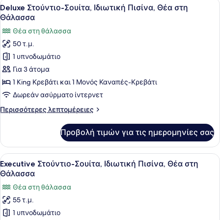
Προβολή
Ένα πέτρινο τόξο που οδηγεί σε μια
19
Heated
Deluxe Στούντιο-Σουίτα, Ιδιωτική Πισίνα, Θέα στη
όλων
Tub,
Θάλασσα
Sea
των
Θέα στη θάλασσα
View
φωτογραφιών
50 τ.μ.
για
1 υπνοδωμάτιο
Deluxe
Στούντιο-
Για 3 άτομα
Σουίτα,
1 King Κρεβάτι και 1 Μονός Καναπές-Κρεβάτι
Ιδιωτική
Δωρεάν ασύρματο ίντερνετ
Πισίνα,
Περισσότερες
Περισσότερες λεπτομέρειες
Θέα
λεπτομέρειες
στη
για
Προβολή τιμών για τις ημερομηνίες σας
Deluxe
Θάλασσα
Στούντιο-
Σουίτα,
Προβολή
Ένα δωμάτιο με γυάλινη πόρτα που 
13
Ιδιωτική
Executive Στούντιο-Σουίτα, Ιδιωτική Πισίνα, Θέα στη
όλων
Πισίνα,
Θάλασσα
Θέα
των
Θέα στη θάλασσα
στη
φωτογραφιών
Θάλασσα
55 τ.μ.
για
1 υπνοδωμάτιο
Executive