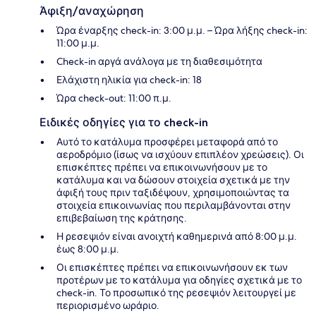
Άφιξη/αναχώρηση
Ώρα έναρξης check-in: 3:00 μ.μ. – Ώρα λήξης check-in:
11:00 μ.μ.
Check-in αργά ανάλογα με τη διαθεσιμότητα
Ελάχιστη ηλικία για check-in: 18
Ώρα check-out: 11:00 π.μ.
Ειδικές οδηγίες για το check-in
Αυτό το κατάλυμα προσφέρει μεταφορά από το
αεροδρόμιο (ίσως να ισχύουν επιπλέον χρεώσεις). Οι
επισκέπτες πρέπει να επικοινωνήσουν με το
κατάλυμα και να δώσουν στοιχεία σχετικά με την
άφιξή τους πριν ταξιδέψουν, χρησιμοποιώντας τα
στοιχεία επικοινωνίας που περιλαμβάνονται στην
επιβεβαίωση της κράτησης.
Η ρεσεψιόν είναι ανοιχτή καθημερινά από 8:00 μ.μ.
έως 8:00 μ.μ.
Οι επισκέπτες πρέπει να επικοινωνήσουν εκ των
προτέρων με το κατάλυμα για οδηγίες σχετικά με το
check-in. Το προσωπικό της ρεσεψιόν λειτουργεί με
περιορισμένο ωράριο.