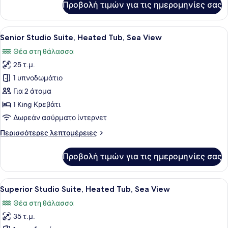
Προβολή τιμών για τις ημερομηνίες σας
Elements
Indoor
Suite
Heated
with
Προβολή
Ένας χώρος με πισίνα στην ταράτσα
Tub,
17
Outdoor
Senior Studio Suite, Heated Tub, Sea View
όλων
Sea
Private
Θέα στη θάλασσα
Pool
των
View
and
25 τ.μ.
φωτογραφιών
Indoor
για
1 υπνοδωμάτιο
Heated
Senior
Tub,
Για 2 άτομα
Sea
Studio
1 King Κρεβάτι
View
Suite,
Δωρεάν ασύρματο ίντερνετ
Heated
Περισσότερες
Περισσότερες λεπτομέρειες
Tub,
λεπτομέρειες
Sea
για
Προβολή τιμών για τις ημερομηνίες σας
View
Senior
Studio
Suite,
Προβολή
Ένας χώρος με πισίνα με θέα στη θ
12
Heated
Superior Studio Suite, Heated Tub, Sea View
όλων
Tub,
Θέα στη θάλασσα
Sea
των
View
35 τ.μ.
φωτογραφιών