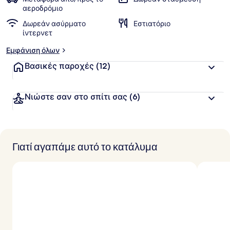
β
αεροδρόμιο
α
Δωρεάν ασύρματο
Εστιατόριο
θ
ίντερνετ
μ
ο
Εμφάνιση όλων
λ
ο
Βασικές παροχές
(12)
γ
ί
α
Νιώστε σαν στο σπίτι σας
(6)
α
π
ό
Γιατί αγαπάμε αυτό το κατάλυμα
τ
ο
υ
ς
τ
α
ξ
ι
δ