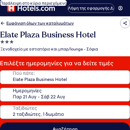
Παράλειψη στο κύριο περιεχόμενο
Λήψη της εφαρμογής
Εμφάνιση όλων των καταλυμάτων
Elate Plaza Business Hotel
Κατάλυμα
με
Ξενοδοχείο με εστιατόριο και μπαρ/lounge - Σόφια
3.0
αστέρια
Επιλέξτε ημερομηνίες για να δείτε τιμές
Πού πάτε;
Ημερομηνίες
Ταξιδιώτες
Αναζήτηση