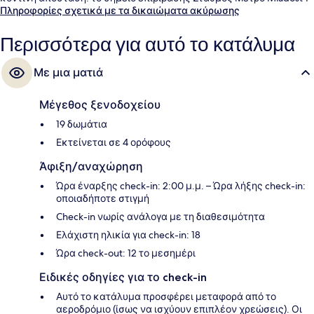
βρίσκεται μόλις 9 λεπτά με τα πόδια.
Πληροφορίες σχετικά με τα δικαιώματα ακύρωσης
Περισσότερα για αυτό το κατάλυμα
Με μια ματιά
Μέγεθος ξενοδοχείου
19 δωμάτια
Εκτείνεται σε 4 ορόφους
Άφιξη/αναχώρηση
Ώρα έναρξης check-in: 2:00 μ.μ. – Ώρα λήξης check-in:
οποιαδήποτε στιγμή
Check-in νωρίς ανάλογα με τη διαθεσιμότητα
Ελάχιστη ηλικία για check-in: 18
Ώρα check-out: 12 το μεσημέρι
Ειδικές οδηγίες για το check-in
Αυτό το κατάλυμα προσφέρει μεταφορά από το
αεροδρόμιο (ίσως να ισχύουν επιπλέον χρεώσεις). Οι