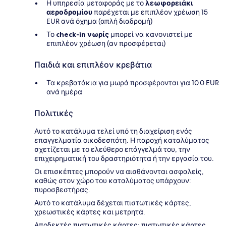
Η υπηρεσία μεταφοράς με το
λεωφορειάκι
αεροδρομίου
παρέχεται με επιπλέον χρέωση 15
EUR ανά όχημα (απλή διαδρομή)
Το
check-in νωρίς
μπορεί να κανονιστεί με
επιπλέον χρέωση (αν προσφέρεται)
Παιδιά και επιπλέον κρεβάτια
Τα κρεβατάκια για μωρά προσφέρονται για 10.0 EUR
ανά ημέρα
Πολιτικές
Αυτό το κατάλυμα τελεί υπό τη διαχείριση ενός
επαγγελματία οικοδεσπότη. Η παροχή καταλύματος
σχετίζεται με το ελεύθερο επάγγελμά του, την
επιχειρηματική του δραστηριότητα ή την εργασία του.
Οι επισκέπτες μπορούν να αισθάνονται ασφαλείς,
καθώς στον χώρο του καταλύματος υπάρχουν:
πυροσβεστήρας.
Αυτό το κατάλυμα δέχεται πιστωτικές κάρτες,
χρεωστικές κάρτες και μετρητά.
Αποδεκτές πιστωτικές κάρτες: πιστωτικές κάρτες,