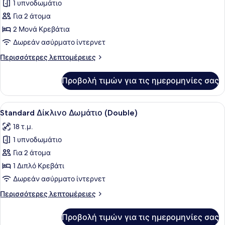
1 υπνοδωμάτιο
φωτογραφιών
για
Για 2 άτομα
Standard
2 Μονά Κρεβάτια
Δίκλινο
Δωρεάν ασύρματο ίντερνετ
Δωμάτιο
Περισσότερες
Περισσότερες λεπτομέρειες
(Twin)
λεπτομέρειες
για
Προβολή τιμών για τις ημερομηνίες σας
Standard
Δίκλινο
Δωμάτιο
Προβολή
Ένα δωμάτιο ξενοδοχείου με ένα κρ
4
(Twin)
Standard Δίκλινο Δωμάτιο (Double)
όλων
18 τ.μ.
των
1 υπνοδωμάτιο
φωτογραφιών
για
Για 2 άτομα
Standard
1 Διπλό Κρεβάτι
Δίκλινο
Δωρεάν ασύρματο ίντερνετ
Δωμάτιο
Περισσότερες
Περισσότερες λεπτομέρειες
(Double)
λεπτομέρειες
για
Προβολή τιμών για τις ημερομηνίες σας
Standard