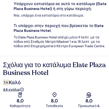
Υπάρχουν εστιατόρια σε αυτό το κατάλυμα (Elate
Plaza Business Hotel) ή στη γύρω περιοχή;
Ναι, υπάρχει ένα εστιατόριο στο κατάλυμα.
Τι υπάρχει στην περιοχή που βρίσκεται το Elate
Plaza Business Hotel;
Το Elate Plaza Business Hotel απέχει μόνο 9 λεπτ. με τα
πόδια από Σταθμός Μετρό Mladost 1 και 18 λεπτ. με τα
πόδια από Επιχειρηματικό Κέντρο European Trade Centre.
Σχόλια για το κατάλυμα Elate Plaza
Σχόλια
Business Hotel
Καλό
7,6
44 σχόλια
8,0
8,0
8,0
Καθαριότητα
Τοποθεσία
Προσωπικό &