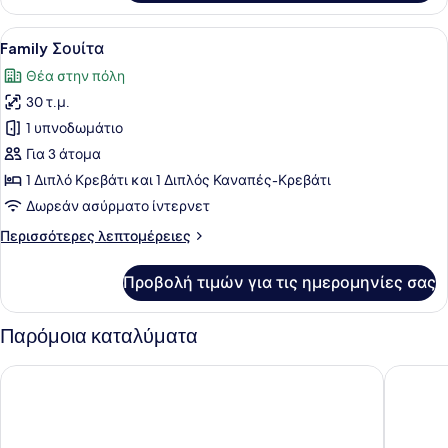
Δίκλινο
Δωμάτιο
Προβολή
Ένα μικρό, λειτουργικό δωμάτιο με
8
(Double)
Family Σουίτα
όλων
Θέα στην πόλη
των
30 τ.μ.
φωτογραφιών
για
1 υπνοδωμάτιο
Family
Για 3 άτομα
Σουίτα
1 Διπλό Κρεβάτι και 1 Διπλός Καναπές-Κρεβάτι
Δωρεάν ασύρματο ίντερνετ
Περισσότερες
Περισσότερες λεπτομέρειες
λεπτομέρειες
για
Προβολή τιμών για τις ημερομηνίες σας
Family
Σουίτα
Παρόμοια καταλύματα
Tsarsko selo Hotel & SPA
Ramada 