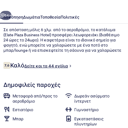
Hotel
οηγούμενο
Επόμενο
54+
Επισκόπηση
Δωμάτια
Τοποθεσία
Πολιτικές
Σε απόσταση μόλις 6 χλμ. από το αεροδρόμιο, το κατάλυμα
(Elate Plaza Business Hotel) προσφέρει λεωφορειάκι (διαθέσιμο
24 ώρες το 24ωρο). Η καφετέρια είναι το ιδανικό σημείο για
φαγητό, ενώ μπορείτε να χαλαρώσετε με ένα ποτό στο
μπαρ/lounge ή να επισκεφτείτε τη σάουνα για να χαλαρώσετε
στο τέλος της ημέρας. Άλλες παροχές περιλαμβάνουν
γυμναστήριο, μπαρ με σνακ/ντελικατέσεν και κήπο. Τα μέσα
Σχόλια
Καλό
μαζικής μεταφοράς είναι σε κοντινή απόσταση: το σημείο
7,6
Δείτε και τα 44 σχόλια
7,6 στα 10
επιβίβασης Σταθμός Μετρό Mladost 1 βρίσκεται μόλις 9 λεπτά
με τα πόδια.
Γεύματα σε εξωτερικό χώρο
Δημοφιλείς παροχές
Μεταφορά από/προς το
Δωρεάν ασύρματο
αεροδρόμιο
ίντερνετ
Εστιατόριο
Γυμναστήριο
Μπαρ
Εγκαταστάσεις
πλυντηρίων