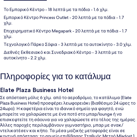
Το Εμπορικό Κέντρο
- 18 λεπτά με τα πόδια
- 1.6 χλμ.
Εμπορικό Κέντρο Princess Outlet
- 20 λεπτά με τα πόδια
- 1.7
χλμ.
Επιχειρηματικό Κέντρο Megapark
- 20 λεπτά με τα πόδια
- 1.7
χλμ.
Τεχνολογικό Πάρκο Σόφια
- 3 λεπτά με το αυτοκίνητο
- 3.0 χλμ.
Διεθνές Εκθεσιακό και Συνεδριακό Κέντρο
- 3 λεπτά με το
αυτοκίνητο
- 2.2 χλμ.
Πληροφορίες για το κατάλυμα
Elate Plaza Business Hotel
Σε απόσταση μόλις 6 χλμ. από το αεροδρόμιο, το κατάλυμα (Elate
Plaza Business Hotel) προσφέρει λεωφορειάκι (διαθέσιμο 24 ώρες το
24ωρο). Η καφετέρια είναι το ιδανικό σημείο για φαγητό, ενώ
μπορείτε να χαλαρώσετε με ένα ποτό στο μπαρ/lounge ή να
επισκεφτείτε τη σάουνα για να χαλαρώσετε στο τέλος της ημέρας.
Άλλες παροχές περιλαμβάνουν γυμναστήριο, μπαρ με σνακ/
ντελικατέσεν και κήπο. Τα μέσα μαζικής μεταφοράς είναι σε
κοντινή απόσταση: το σημείο επιβίβασης Σταθμός Μετρό Mladost 1