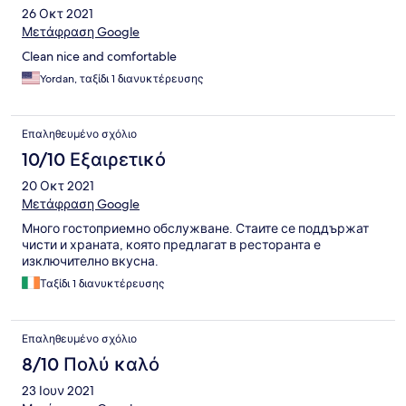
26 Οκτ 2021
Μετάφραση Google
Clean nice and comfortable
Yordan, ταξίδι 1 διανυκτέρευσης
Επαληθευμένο σχόλιο
10/10 Εξαιρετικό
20 Οκτ 2021
Μετάφραση Google
Много гостоприемно обслужване. Стаите се поддържат
чисти и храната, която предлагат в ресторанта е
изключително вкусна.
Ταξίδι 1 διανυκτέρευσης
Επαληθευμένο σχόλιο
8/10 Πολύ καλό
23 Ιουν 2021