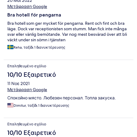
20 Μαΐ 2022
Μετάφραση Google
Bra hotell för pengarna
Bra hotell som ger mycket för pengarna. Rent och fint och bra
läge. Dock var receptionisten som stumm. Man fick inte många
svar eller vänlig bemötande. Var nog mest besvärad över att bli
väckt under sin sömn i tjänsten
Reha, ταξίδι 1 διανυκτέρευσης
Επαληθευμένο σχόλιο
10/10 Εξαιρετικό
11 Νοε 2021
Μετάφραση Google
Спокойно място. Любезен персонал. Топла закуска.
Dimitur, ταξίδι 1 διανυκτέρευσης
Επαληθευμένο σχόλιο
10/10 Εξαιρετικό