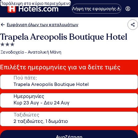
Παράλειψη στο κύριο περιεχόμενο
Λήψη της εφαρμογής
Εμφάνιση όλων των καταλυμάτων
Trapela Areopolis Boutique Hotel
Κατάλυμα
με
Ξενοδοχείο - Ανατολική Μάνη
3.0
αστέρια
Επιλέξτε ημερομηνίες για να δείτε τιμές
Πού πάτε;
Ημερομηνίες
Ταξιδιώτες
Αναζήτηση