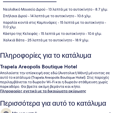
Νεολιθικό Μουσείο Διρού
- 13 λεπτά με το αυτοκίνητο
- 8.7 χλμ.
Σπήλαια Διρού
- 14 λεπτά με το αυτοκίνητο
- 10.6 χλμ.
παραλία κοντά στις Καμπινάρες
- 15 λεπτά με το αυτοκίνητο
-
11.0 χλμ.
Κάστρο της Κελεφάς
- 15 λεπτά με το αυτοκίνητο
- 10.6 χλμ.
Χαλκιά Βάτα
- 25 λεπτά με το αυτοκίνητο
- 18.9 χλμ.
Πληροφορίες για το κατάλυμα
Trapela Areopolis Boutique Hotel
Απολαύστε την επίσκεψή σας εδώ (Ανατολική Μάνη) μένοντας σε
αυτό το κατάλυμα (Trapela Areopolis Boutique Hotel). Στις παροχές
περιλαμβάνεται το δωρεάν Wi-Fi και η δωρεάν στάθμευση χωρίς
παρκαδόρο. Θα βρείτε ακόμη βεράντα και κήπο.
Πληροφορίες σχετικά με τα δικαιώματα ακύρωσης
Περισσότερα για αυτό το κατάλυμα