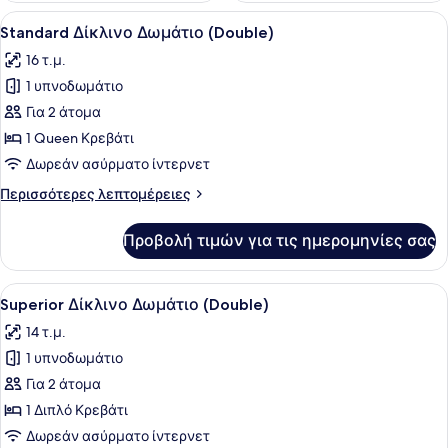
Προβολή
Ένα δωμάτιο ξενοδοχείου με ένα κρ
3
Standard Δίκλινο Δωμάτιο (Double)
όλων
16 τ.μ.
των
1 υπνοδωμάτιο
φωτογραφιών
για
Για 2 άτομα
Standard
1 Queen Κρεβάτι
Δίκλινο
Δωρεάν ασύρματο ίντερνετ
Δωμάτιο
Περισσότερες
Περισσότερες λεπτομέρειες
(Double)
λεπτομέρειες
για
Προβολή τιμών για τις ημερομηνίες σας
Standard
Δίκλινο
Δωμάτιο
Προβολή
Ένα στρωμένο κρεβάτι με λευκά σεν
2
(Double)
Superior Δίκλινο Δωμάτιο (Double)
όλων
14 τ.μ.
των
1 υπνοδωμάτιο
φωτογραφιών
για
Για 2 άτομα
Superior
1 Διπλό Κρεβάτι
Δίκλινο
Δωρεάν ασύρματο ίντερνετ