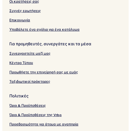
Οι κρατήσεις σας
Συχνές ερωτήσεις
Επικοινωνία
Υποβάλετε ένα σχόλιο για ένα κατάλυμα
Για προμηθευτές, συνεργάτες και τα μέσα
Συνεργαστείτε μαζί μας
Κέντρο Τύπου
Προωθήστε την επιχείρησή σας με εμάς
Ταξιδιωτικοί πράκτορες
Πολιτικές
Όροι & Προϋποθέσεις
Όροι & Προϋποθέσεις της Vrbo
Προσβασιμότητα για άτομα με αναπηρία