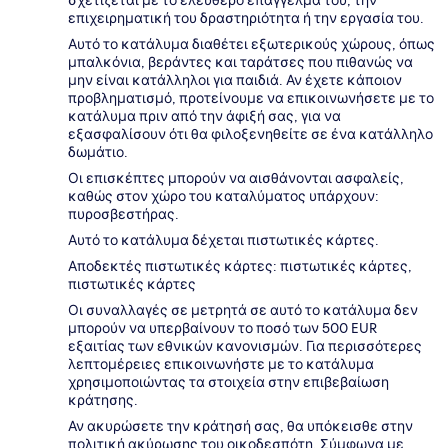
σχετίζεται με το ελεύθερο επάγγελμά του, την
επιχειρηματική του δραστηριότητα ή την εργασία του.
Αυτό το κατάλυμα διαθέτει εξωτερικούς χώρους, όπως
μπαλκόνια, βεράντες και ταράτσες που πιθανώς να
μην είναι κατάλληλοι για παιδιά. Αν έχετε κάποιον
προβληματισμό, προτείνουμε να επικοινωνήσετε με το
κατάλυμα πριν από την άφιξή σας, για να
εξασφαλίσουν ότι θα φιλοξενηθείτε σε ένα κατάλληλο
δωμάτιο.
Οι επισκέπτες μπορούν να αισθάνονται ασφαλείς,
καθώς στον χώρο του καταλύματος υπάρχουν:
πυροσβεστήρας.
Αυτό το κατάλυμα δέχεται πιστωτικές κάρτες.
Αποδεκτές πιστωτικές κάρτες: πιστωτικές κάρτες,
πιστωτικές κάρτες
Οι συναλλαγές σε μετρητά σε αυτό το κατάλυμα δεν
μπορούν να υπερβαίνουν το ποσό των 500 EUR
εξαιτίας των εθνικών κανονισμών. Για περισσότερες
λεπτομέρειες επικοινωνήστε με το κατάλυμα
χρησιμοποιώντας τα στοιχεία στην επιβεβαίωση
κράτησης.
Αν ακυρώσετε την κράτησή σας, θα υπόκεισθε στην
πολιτική ακύρωσης του οικοδεσπότη. Σύμφωνα με