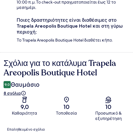
10:00 π.μ.Το check-out πραγματοποιείται έως 12 το
μεσημέρι.
Ποιες δραστηριότητες είναι διαθέσιμες στο
Trapela Areopolis Boutique Hotel και στη γύρω
περιοχή;
Το Trapela Areopolis Boutique Hotel διαθέτει κήπο.
Σχόλια για το κατάλυμα Trapela
Σχόλια
Areopolis Boutique Hotel
Θαυμάσιο
9,0
8 σχόλια
9,0
10
10
Καθαριότητα
Τοποθεσία
Προσωπικό &
εξυπηρέτηση
Σχόλια
Επαληθευμένο σχόλιο