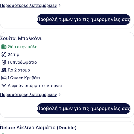
Δωμάτιο
Περισσότερες
Περισσότερες λεπτομέρειες
(Double)
λεπτομέρειες
για
Προβολή τιμών για τις ημερομηνίες σας
Superior
Δίκλινο
Δωμάτιο
Προβολή
Ένα στρωμένο κρεβάτι με λευκά σεν
2
(Double)
Σουίτα, Μπαλκόνι
όλων
Θέα στην πόλη
των
24 τ.μ.
φωτογραφιών
για
1 υπνοδωμάτιο
Σουίτα,
Για 2 άτομα
Μπαλκόνι
1 Queen Κρεβάτι
Δωρεάν ασύρματο ίντερνετ
Περισσότερες
Περισσότερες λεπτομέρειες
λεπτομέρειες
για
Προβολή τιμών για τις ημερομηνίες σας
Σουίτα,
Μπαλκόνι
Προβολή
Ένα άνετο δωμάτιο με ένα κρεβάτι,
2
Deluxe Δίκλινο Δωμάτιο (Double)
όλων