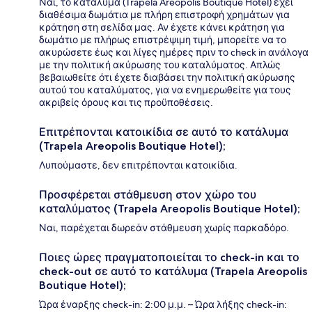
Ναι, το κατάλυμα (Trapela Areopolis Boutique Hotel) έχει
διαθέσιμα δωμάτια με πλήρη επιστροφή χρημάτων για
κράτηση στη σελίδα μας. Αν έχετε κάνει κράτηση για
δωμάτιο με πλήρως επιστρέψιμη τιμή, μπορείτε να το
ακυρώσετε έως και λίγες ημέρες πριν το check in ανάλογα
με την πολιτική ακύρωσης του καταλύματος. Απλώς
βεβαιωθείτε ότι έχετε διαβάσει την πολιτική ακύρωσης
αυτού του καταλύματος, για να ενημερωθείτε για τους
ακριβείς όρους και τις προϋποθέσεις.
Επιτρέπονται κατοικίδια σε αυτό το κατάλυμα
(Trapela Areopolis Boutique Hotel);
Λυπούμαστε, δεν επιτρέπονται κατοικίδια.
Προσφέρεται στάθμευση στον χώρο του
καταλύματος (Trapela Areopolis Boutique Hotel);
Ναι, παρέχεται δωρεάν στάθμευση χωρίς παρκαδόρο.
Ποιες ώρες πραγματοποιείται το check-in και το
check-out σε αυτό το κατάλυμα (Trapela Areopolis
Boutique Hotel);
Ώρα έναρξης check-in: 2:00 μ.μ. – Ώρα λήξης check-in: