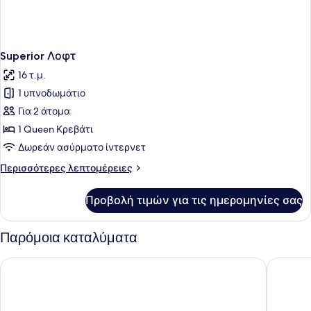
Superior Λοφτ
16 τ.μ.
1 υπνοδωμάτιο
Για 2 άτομα
1 Queen Κρεβάτι
Δωρεάν ασύρματο ίντερνετ
Περισσότερες
Περισσότερες λεπτομέρειες
λεπτομέρειες
για
Προβολή τιμών για τις ημερομηνίες σας
Superior
Λοφτ
Παρόμοια καταλύματα
Lithos By The Sea
KaSeas B