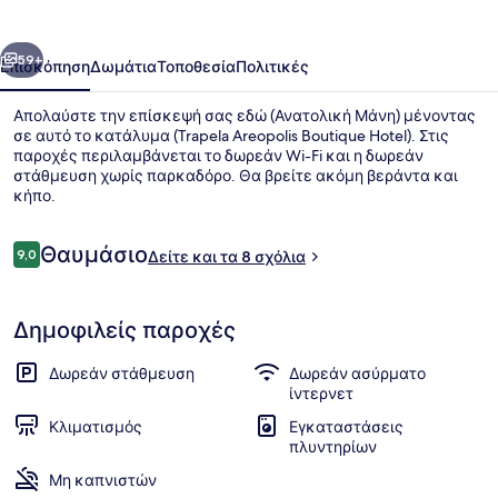
Hotel
οηγούμενο
Επόμενο
59+
Επισκόπηση
Δωμάτια
Τοποθεσία
Πολιτικές
Απολαύστε την επίσκεψή σας εδώ (Ανατολική Μάνη) μένοντας
σε αυτό το κατάλυμα (Trapela Areopolis Boutique Hotel). Στις
παροχές περιλαμβάνεται το δωρεάν Wi-Fi και η δωρεάν
στάθμευση χωρίς παρκαδόρο. Θα βρείτε ακόμη βεράντα και
κήπο.
Σχόλια
Θαυμάσιο
9,0
Δείτε και τα 8 σχόλια
9,0 στα 10
Κλινοσκεπάσματα υψηλής ποιότητας
Δημοφιλείς παροχές
Δωρεάν στάθμευση
Δωρεάν ασύρματο
ίντερνετ
Κλιματισμός
Εγκαταστάσεις
πλυντηρίων
Μη καπνιστών