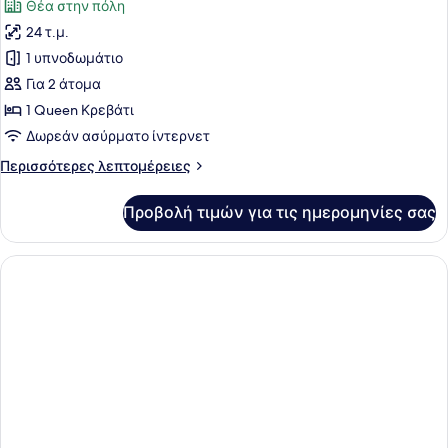
Θέα στην πόλη
των
24 τ.μ.
φωτογραφιών
για
1 υπνοδωμάτιο
Deluxe
Για 2 άτομα
Δίκλινο
1 Queen Κρεβάτι
Δωμάτιο
Δωρεάν ασύρματο ίντερνετ
(Double)
Περισσότερες
Περισσότερες λεπτομέρειες
λεπτομέρειες
για
Προβολή τιμών για τις ημερομηνίες σας
Deluxe
Δίκλινο
Δωμάτιο
(Double)