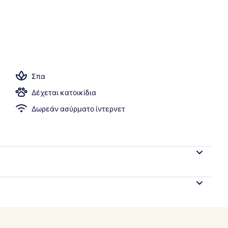
 Honeymoon Suite Sea View | Ιδιωτική πισίνα
Σπα
Δέχεται κατοικίδια
Δωρεάν ασύρματο ίντερνετ