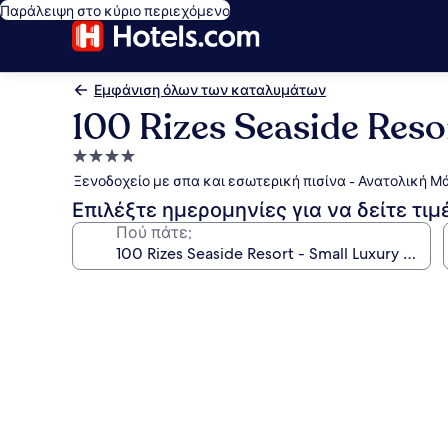
Παράλειψη στο κύριο περιεχόμενο
Εμφάνιση όλων των καταλυμάτων
100 Rizes Seaside Reso
Κατάλυμα
με
Ξενοδοχείο με σπα και εσωτερική πισίνα - Ανατολική Μ
4.0
Επιλέξτε ημερομηνίες για να δείτε τιμ
αστέρια
Πού πάτε;
Συλλογή
φωτογραφιών
για
100
Rizes
Seaside