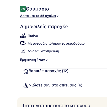
Σχόλια
Θαυμάσιο
9,0
9,0 στα 10
Private Pool
Δείτε και τα 65 σχόλια
Δημοφιλείς παροχές
Πισίνα
Μεταφορά από/προς το αεροδρόμιο
Δωρεάν στάθμευση
Εμφάνιση όλων
Βασικές παροχές
(12)
Νιώστε σαν στο σπίτι σας
(6)
Γιατί αγαπάμε αυτό το κατάλυμα