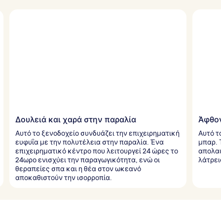
Δουλειά και χαρά στην παραλία
Άφθον
Αυτό το ξενοδοχείο συνδυάζει την επιχειρηματική
Αυτό τ
ευφυΐα με την πολυτέλεια στην παραλία. Ένα
μπαρ. 
επιχειρηματικό κέντρο που λειτουργεί 24 ώρες το
απολαυ
24ωρο ενισχύει την παραγωγικότητα, ενώ οι
λάτρει
θεραπείες σπα και η θέα στον ωκεανό
αποκαθιστούν την ισορροπία.