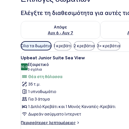
Ελέγξτε τη διαθεσιμότητα για αυτές τ
Έλεγχος διαθεσιμότητας για απόψε Αυγ 6 - Αυγ 7
Έλεγχος διαθ
Απόψε
Αυγ 6 - Αυγ 7
Διαθέσιμα
Όλα τα δωμάτια
1 κρεβάτι
2 κρεβάτια
3+ κρεβάτια
φίλτρα
Προβολή
Ένα σαλόνι με έναν τοίχο α
για
7
Upbeat Junior Suite Sea View
όλων
τα
Εξαιρετικό
των
10,0
δωμάτια
10,0 στα 10
(3
3 σχόλια
φωτογραφιών
σχόλια)
Θέα στη θάλασσα
για
35 τ.μ.
Upbeat
1 υπνοδωμάτιο
Junior
Για 3 άτομα
Suite
1 Διπλό Κρεβάτι και 1 Μονός Καναπές-Κρεβάτι
Sea
View
Δωρεάν ασύρματο ίντερνετ
Περισσότερες
Περισσότερες λεπτομέρειες
λεπτομέρειες