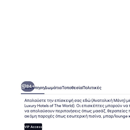
Resort
-
Small
Luxury
Hotels
of
The
World
84+
Επισκόπηση
Δωμάτια
Τοποθεσία
Πολιτικές
Απολαύστε την επίσκεψή σας εδώ (Ανατολική Μάνη) μένο
Luxury Hotels of The World). Οι επισκέπτες μπορούν ν
να απολαύσουν περιποιήσεις όπως μασάζ, θεραπείες 
ακόμη παροχές όπως εσωτερική πισίνα, μπαρ/lounge κα
VIP Access