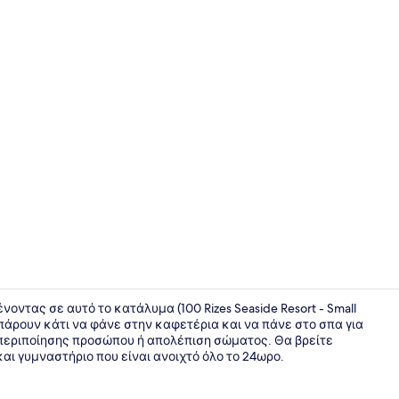
Lounge
ντας σε αυτό το κατάλυμα (100 Rizes Seaside Resort - Small
α πάρουν κάτι να φάνε στην καφετέρια και να πάνε στο σπα για
περιποίησης προσώπου ή απολέπιση σώματος. Θα βρείτε
Upbeat One 
ι γυμναστήριο που είναι ανοιχτό όλο το 24ωρο.