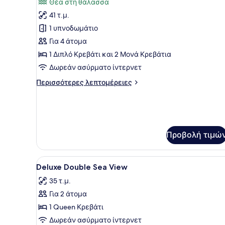
Θέα στη θάλασσα
View
των
41 τ.μ.
φωτογραφιών
για
1 υπνοδωμάτιο
Upbeat
Για 4 άτομα
One
1 Διπλό Κρεβάτι και 2 Μονά Κρεβάτια
Bedroom
Δωρεάν ασύρματο ίντερνετ
Suite
Περισσότερες
Περισσότερες λεπτομέρειες
Sea
λεπτομέρειες
View
για
Upbeat
One
Bedroom
Προβολή τιμώ
Suite
Sea
View
Προβολή
Ένα υπνοδωμάτιο με έναν το
5
Deluxe Double Sea View
όλων
35 τ.μ.
των
Για 2 άτομα
φωτογραφιών
για
1 Queen Κρεβάτι
Deluxe
Δωρεάν ασύρματο ίντερνετ