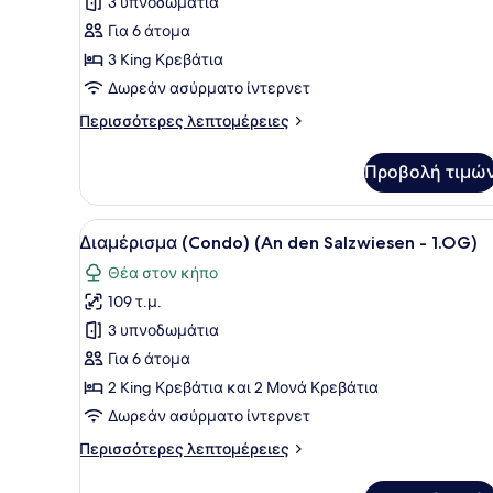
για
3 υπνοδωμάτια
Διαμέρισμα
Για 6 άτομα
(Seestern)
3 King Κρεβάτια
Δωρεάν ασύρματο ίντερνετ
Περισσότερες
Περισσότερες λεπτομέρειες
λεπτομέρειες
για
Προβολή τιμώ
Διαμέρισμα
(Seestern)
Προβολή
Ένα σαλόνι με δύο γκρι καν
11
Διαμέρισμα (Condo) (An den Salzwiesen - 1.OG)
όλων
Θέα στον κήπο
των
109 τ.μ.
φωτογραφιών
για
3 υπνοδωμάτια
Διαμέρισμα
Για 6 άτομα
(Condo)
2 King Κρεβάτια και 2 Μονά Κρεβάτια
(An
Δωρεάν ασύρματο ίντερνετ
den
Περισσότερες
Περισσότερες λεπτομέρειες
Salzwiesen
λεπτομέρειες
-
για