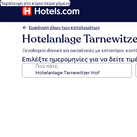
Παράλειψη στο κύριο περιεχόμενο
Εμφάνιση όλων των καταλυμάτων
Hotelanlage Tarnewitz
Ξενοδοχείο ιδανικό για οικογένειες με εστιατόριο, κο
Επιλέξτε ημερομηνίες για να δείτε τιμ
Πού πάτε;
Συλλογή
φωτογραφιών
για
Hotelanlage
Tarnewitzer
Hof