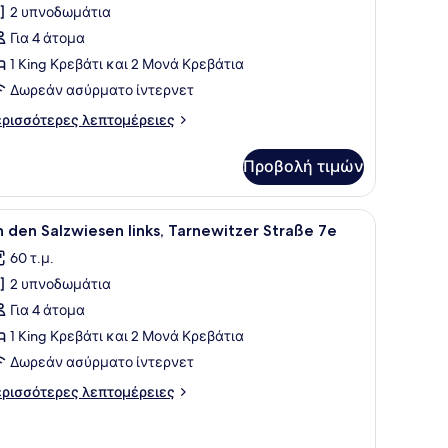
2 υπνοδωμάτια
ωτογραφιών
ια
Για 4 άτομα
erienwohnung
1 King Κρεβάτι και 2 Μονά Κρεβάτια
armonie,
Δωρεάν ασύρματο ίντερνετ
arnewitzer
ρισσότερες
ρισσότερες λεπτομέρειες
traße
πτομέρειες
1b
α
Προβολή τιμών
rienwohnung
rmonie,
rnewitzer
ραπεζάκι σαλονιού με ένα βάζο λουλούδια, μια τηλεόραση τοποθετημέν
ροβολή
Ένα διώροφο σπίτι με κόκκινη κεραμοσκεπ
8
raße
 den Salzwiesen links, Tarnewitzer Straße 7e
λων
b
60 τ.μ.
ων
2 υπνοδωμάτια
ωτογραφιών
ια
Για 4 άτομα
n
1 King Κρεβάτι και 2 Μονά Κρεβάτια
en
Δωρεάν ασύρματο ίντερνετ
alzwiesen
ρισσότερες
ρισσότερες λεπτομέρειες
nks,
πτομέρειες
arnewitzer
α
n