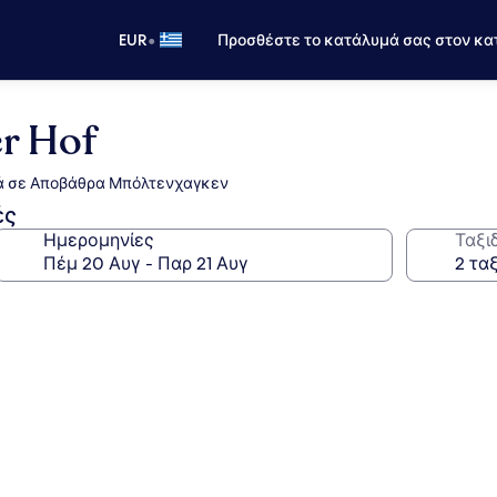
•
EUR
Προσθέστε το κατάλυμά σας στον κα
er Hof
ντά σε Αποβάθρα Μπόλτενχαγκεν
ές
Ημερομηνίες
Ταξι