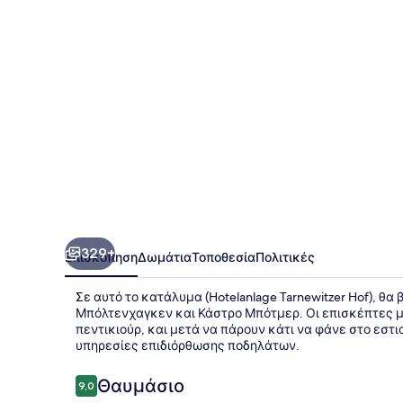
329+
Επισκόπηση
Δωμάτια
Τοποθεσία
Πολιτικές
Σε αυτό το κατάλυμα (Hotelanlage Tarnewitzer Hof), θ
Μπόλτενχαγκεν και Κάστρο Μπότμερ. Οι επισκέπτες μ
πεντικιούρ, και μετά να πάρουν κάτι να φάνε στο εστ
υπηρεσίες επιδιόρθωσης ποδηλάτων.
Σχόλια
Θαυμάσιο
9,0
9,0 στα 10