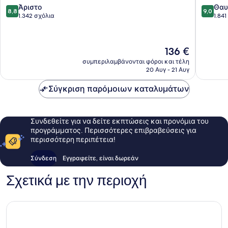
8.8
9.0
Street
Άριστο
Πόλης
Θαυ
8,8
9,0
στα
στα
Κέντρο
1.342 σχόλια
του
1.84
10,
10,
Πόλης
Μέμφις
Άριστο,
Θαυμάσ
του
1.342
1.841
Μέμφις
Η
136 €
σχόλια
σχόλια
τιμή
συμπεριλαμβάνονται φόροι και τέλη
είναι
20 Αυγ - 21 Αυγ
136 €
Σύγκριση παρόμοιων καταλυμάτων
Συνδεθείτε για να δείτε εκπτώσεις και προνόμια του
προγράμματος. Περισσότερες επιβραβεύσεις για
περισσότερη περιπέτεια!
Σύνδεση
Εγγραφείτε, είναι δωρεάν
Σχετικά με την περιοχή