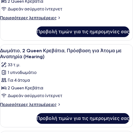
(Roll-
2
2 Queen Κρεβάτια
In
Queen
Δωρεάν ασύρματο ίντερνετ
Shower)
Κρεβάτια,
Περισσότερες
Περισσότερες λεπτομέρειες
Πρόσβαση
λεπτομέρειες
για
για
Προβολή τιμών για τις ημερομηνίες σας
Δωμάτιο,
Άτομα
2
με
Queen
Προβολή
Ένα δωμάτιο ξενοδοχείου με δύο κρ
Αναπηρία
4
Κρεβάτια,
Δωμάτιο, 2 Queen Κρεβάτια, Πρόσβαση για Άτομα με
όλων
Πρόσβαση
(3x3
Αναπηρία (Hearing)
για
των
Shower)
33 τ.μ.
Άτομα
φωτογραφιών
με
1 υπνοδωμάτιο
για
Αναπηρία
Για 4 άτομα
Δωμάτιο,
(3x3
Shower)
2
2 Queen Κρεβάτια
Queen
Δωρεάν ασύρματο ίντερνετ
Κρεβάτια,
Περισσότερες
Περισσότερες λεπτομέρειες
Πρόσβαση
λεπτομέρειες
για
για
Προβολή τιμών για τις ημερομηνίες σας
Δωμάτιο,
Άτομα
2
με
Queen