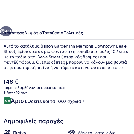
Inn
Memphis
Downtown
οηγούμενο
Επόμενο
Beale
43+
Επισκόπηση
Δωμάτια
Τοποθεσία
Πολιτικές
Street
Αυτό το κατάλυμα (Hilton Garden Inn Memphis Downtown Beale
Street) βρίσκεται σε μια φανταστική τοποθεσία, μόλις 10 λεπτά
με τα πόδια από: Beale Street (ιστορικός δρόμος) και
ΦεντΕξΦόρουμ. Οι επισκέπτες μπορούν να κάνουν μια βουτιά
στην εσωτερική πισίνα ή να πάρετε κάτι να φάτε σε αυτό το
εστιατόριο (Season's Local Fare), το οποίο σερβίρει πρωινό. Θα
βρείτε ακόμη γυμναστήριο που είναι ανοιχτό όλο το 24ωρο και
Η
148 €
μπαρ/lounge. Άλλοι ταξιδιώτες λένε εξαιρετικά πράγματα για
τρέχουσα
συμπεριλαμβάνονται φόροι και τέλη
το εξυπηρετικό προσωπικό και την τοποθεσία του.
τιμή
9 Αυγ - 10 Αυγ
Μπαρ (στο κατάλυμα)
είναι
Σχόλια
Άριστο
8,8
Δείτε και τα 1.007 σχόλια
148 €
8,8 στα 10
Δημοφιλείς παροχές
Πισίνα
Δέχεται κατοικίδια