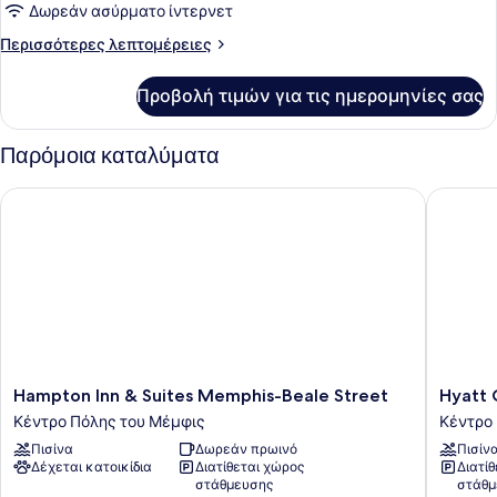
Δωρεάν ασύρματο ίντερνετ
Περισσότερες
Περισσότερες λεπτομέρειες
λεπτομέρειες
για
Προβολή τιμών για τις ημερομηνίες σας
Deluxe
Room
with
Παρόμοια καταλύματα
Two
Queen
Hampton Inn & Suites Memphis-Beale Street
Hyatt Ce
Beds
and
Roll-
in
Shower
-
Mobility
Accessible
Hampton
Hyatt
Hampton Inn & Suites Memphis-Beale Street
Hyatt 
Inn
Centric
Κέντρο Πόλης του Μέμφις
Κέντρο
&
Beale
Πισίνα
Δωρεάν πρωινό
Πισίν
Suites
Street
Δέχεται κατοικίδια
Διατίθεται χώρος
Διατί
Memphis-
Memphi
στάθμευσης
στάθμ
Beale
Κέντρο