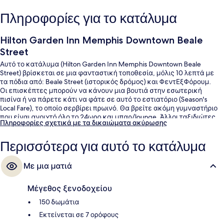
Πληροφορίες για το κατάλυμα
Hilton Garden Inn Memphis Downtown Beale
Street
Αυτό το κατάλυμα (Hilton Garden Inn Memphis Downtown Beale
Street) βρίσκεται σε μια φανταστική τοποθεσία, μόλις 10 λεπτά με
τα πόδια από: Beale Street (ιστορικός δρόμος) και ΦεντΕξΦόρουμ.
Οι επισκέπτες μπορούν να κάνουν μια βουτιά στην εσωτερική
πισίνα ή να πάρετε κάτι να φάτε σε αυτό το εστιατόριο (Season's
Local Fare), το οποίο σερβίρει πρωινό. Θα βρείτε ακόμη γυμναστήριο
που είναι ανοιχτό όλο το 24ωρο και μπαρ/lounge. Άλλοι ταξιδιώτες
Πληροφορίες σχετικά με τα δικαιώματα ακύρωσης
λένε εξαιρετικά πράγματα για το εξυπηρετικό προσωπικό και την
τοποθεσία του.
Περισσότερα για αυτό το κατάλυμα
Με μια ματιά
Μέγεθος ξενοδοχείου
150 δωμάτια
Εκτείνεται σε 7 ορόφους