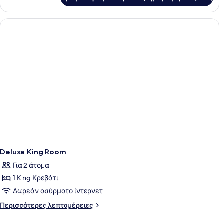
Δωμάτιο,
(Drinks
2
&
Queen
Snacks)
Κρεβάτια
(Drinks
&
Snacks)
Deluxe King Room
Για 2 άτομα
1 King Κρεβάτι
Δωρεάν ασύρματο ίντερνετ
Περισσότερες
Περισσότερες λεπτομέρειες
λεπτομέρειες