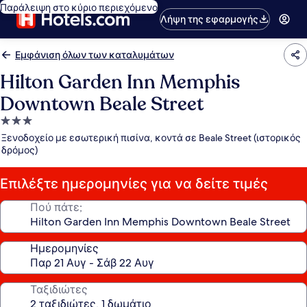
Παράλειψη στο κύριο περιεχόμενο
Λήψη της εφαρμογής
Εμφάνιση όλων των καταλυμάτων
Hilton Garden Inn Memphis
Downtown Beale Street
Κατάλυμα
με
Ξενοδοχείο με εσωτερική πισίνα, κοντά σε Beale Street (ιστορικός
3.0
δρόμος)
αστέρια
Επιλέξτε ημερομηνίες για να δείτε τιμές
Πού πάτε;
Ημερομηνίες
Ταξιδιώτες