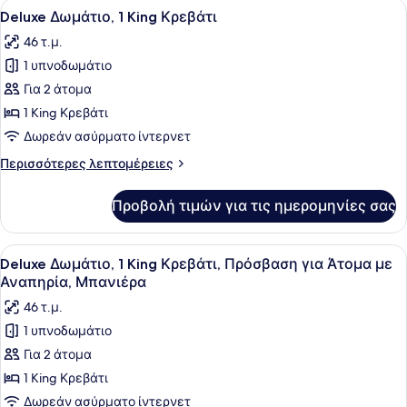
Προβολή
Ένα δωμάτιο ξενοδοχείου με ένα με
4
Κρεβάτι
Deluxe Δωμάτιο, 1 King Κρεβάτι
όλων
46 τ.μ.
των
1 υπνοδωμάτιο
φωτογραφιών
για
Για 2 άτομα
Deluxe
1 King Κρεβάτι
Δωμάτιο,
Δωρεάν ασύρματο ίντερνετ
1
Περισσότερες
Περισσότερες λεπτομέρειες
King
λεπτομέρειες
Κρεβάτι
για
Προβολή τιμών για τις ημερομηνίες σας
Deluxe
Δωμάτιο,
1
Προβολή
Ένα δωμάτιο ξενοδοχείου με ένα με
4
King
Deluxe Δωμάτιο, 1 King Κρεβάτι, Πρόσβαση για Άτομα με
όλων
Κρεβάτι
Αναπηρία, Μπανιέρα
των
46 τ.μ.
φωτογραφιών
1 υπνοδωμάτιο
για
Για 2 άτομα
Deluxe
Δωμάτιο,
1 King Κρεβάτι
1
Δωρεάν ασύρματο ίντερνετ