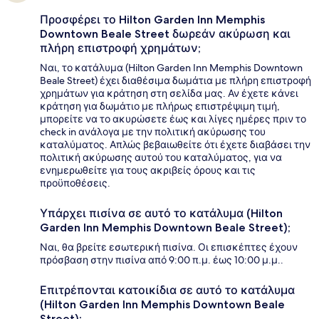
Προσφέρει το Hilton Garden Inn Memphis
Downtown Beale Street δωρεάν ακύρωση και
πλήρη επιστροφή χρημάτων;
Ναι, το κατάλυμα (Hilton Garden Inn Memphis Downtown
Beale Street) έχει διαθέσιμα δωμάτια με πλήρη επιστροφή
χρημάτων για κράτηση στη σελίδα μας. Αν έχετε κάνει
κράτηση για δωμάτιο με πλήρως επιστρέψιμη τιμή,
μπορείτε να το ακυρώσετε έως και λίγες ημέρες πριν το
check in ανάλογα με την πολιτική ακύρωσης του
καταλύματος. Απλώς βεβαιωθείτε ότι έχετε διαβάσει την
πολιτική ακύρωσης αυτού του καταλύματος, για να
ενημερωθείτε για τους ακριβείς όρους και τις
προϋποθέσεις.
Υπάρχει πισίνα σε αυτό το κατάλυμα (Hilton
Garden Inn Memphis Downtown Beale Street);
Ναι, θα βρείτε εσωτερική πισίνα. Οι επισκέπτες έχουν
πρόσβαση στην πισίνα από 9:00 π.μ. έως 10:00 μ.μ..
Επιτρέπονται κατοικίδια σε αυτό το κατάλυμα
(Hilton Garden Inn Memphis Downtown Beale
Street);