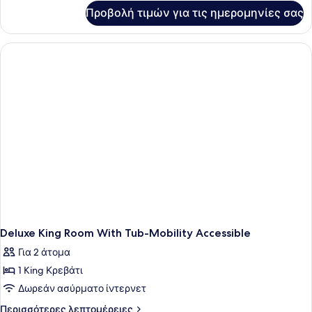
για
Προβολή τιμών για τις ημερομηνίες σας
Deluxe
King
Room
Deluxe King Room With Tub-Mobility Accessible
Για 2 άτομα
1 King Κρεβάτι
Δωρεάν ασύρματο ίντερνετ
Περισσότερες
Περισσότερες λεπτομέρειες