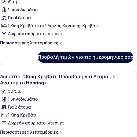
61 τ.μ.
Άτομα
των
με
1 υπνοδωμάτιο
φωτογραφιών
Αναπηρία
για
Για 4 άτομα
Σουίτα,
1 King Κρεβάτι και 1 Διπλός Καναπές-Κρεβάτι
1
Δωρεάν ασύρματο ίντερνετ
Υπνοδωμάτιο
Περισσότερες
Περισσότερες λεπτομέρειες
(King
λεπτομέρειες
with
για
Προβολή τιμών για τις ημερομηνίες σας
Σουίτα,
Sofabed)
1
Υπνοδωμάτιο
Προβολή
Ένα δωμάτιο ξενοδοχείου με ένα με
5
(King
Δωμάτιο, 1 King Κρεβάτι, Πρόσβαση για Άτομα με
όλων
with
Αναπηρία (Hearing)
Sofabed)
των
30 τ.μ.
φωτογραφιών
1 υπνοδωμάτιο
για
Για 2 άτομα
Δωμάτιο,
1
1 King Κρεβάτι
King
Δωρεάν ασύρματο ίντερνετ
Κρεβάτι,
Περισσότερες
Περισσότερες λεπτομέρειες
Πρόσβαση