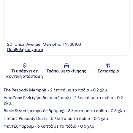
201 Union Avenue, Memphis, TN, 38103
Προβολή σε χάρτη
Χάρτης
Τι υπάρχει σε
Τρόποι μετακίνησης
Εστιατόρια
κοντινή απόσταση
The Peabody Memphis
- 2 λεπτά με τα πόδια
- 0.2 χλμ.
AutoZone Park (γήπεδο μπέιζμπολ)
- 2 λεπτά με τα πόδια
- 0.2
χλμ.
Beale Street (ιστορικός δρόμος)
- 3 λεπτά με τα πόδια
- 0.3 χλμ.
Πάπιες Peabody Ducks
- 5 λεπτά με τα πόδια
- 0.4 χλμ.
ΦεντΕξΦόρουμ
- 6 λεπτά με τα πόδια
- 0.6 χλμ.