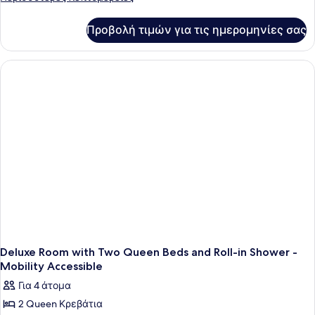
λεπτομέρειες
για
Προβολή τιμών για τις ημερομηνίες σας
Deluxe
King
Room
With
Tub-
Mobility
Accessible
Deluxe Room with Two Queen Beds and Roll-in Shower -
Mobility Accessible
Για 4 άτομα
2 Queen Κρεβάτια