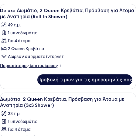
Άτομα
2
Προβολή
Ένα δωμάτιο ξενοδοχείου με δύο κρ
με
4
Queen
Deluxe Δωμάτιο, 2 Queen Κρεβάτια, Πρόσβαση για Άτομα
όλων
Κρεβάτια,
Αναπηρία,
με Αναπηρία (Roll-In Shower)
Πρόσβαση
των
Μπανιέρα
49 τ.μ.
για
φωτογραφιών
Άτομα
1 υπνοδωμάτιο
για
με
Για 4 άτομα
Deluxe
Αναπηρία,
Μπανιέρα
Δωμάτιο,
2 Queen Κρεβάτια
2
Δωρεάν ασύρματο ίντερνετ
Queen
Περισσότερες
Περισσότερες λεπτομέρειες
Κρεβάτια,
λεπτομέρειες
Πρόσβαση
για
Προβολή τιμών για τις ημερομηνίες σας
Deluxe
για
Δωμάτιο,
Άτομα
2
Προβολή
Ένα δωμάτιο ξενοδοχείου με δύο κρ
με
5
Queen
Δωμάτιο, 2 Queen Κρεβάτια, Πρόσβαση για Άτομα με
όλων
Κρεβάτια,
Αναπηρία
Αναπηρία (3x3 Shower)
Πρόσβαση
των
(Roll-
33 τ.μ.
για
φωτογραφιών
In
Άτομα
1 υπνοδωμάτιο
για
Shower)
με
Για 4 άτομα
Δωμάτιο,
Αναπηρία