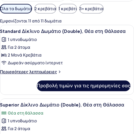
Διαθέσιμα
Όλα τα δωμάτια
2 κρεβάτια
1 κρεβάτι
3+ κρεβάτια
φίλτρα
για
Εμφανίζονται 11 από 11 δωμάτια
τα
Προβολή
Ένα δωμάτιο ξενοδοχείου με ένα κρ
5
Standard Δίκλινο Δωμάτιο (Double), Θέα στη Θάλασσα
δωμάτια
όλων
1 υπνοδωμάτιο
των
Για 2 άτομα
φωτογραφιών
για
2 Μονά Κρεβάτια
Standard
Δωρεάν ασύρματο ίντερνετ
Δίκλινο
Περισσότερες
Περισσότερες λεπτομέρειες
Δωμάτιο
λεπτομέρειες
(Double),
για
Προβολή τιμών για τις ημερομηνίες σας
Standard
Θέα
Δίκλινο
στη
Δωμάτιο
Προβολή
Χώρος εργασίας για λάπτοπ, δωρεά
Θάλασσα
5
(Double),
Superior Δίκλινο Δωμάτιο (Double), Θέα στη Θάλασσα
όλων
Θέα
Θέα στη θάλασσα
στη
των
Θάλασσα
1 υπνοδωμάτιο
φωτογραφιών
για
Για 2 άτομα