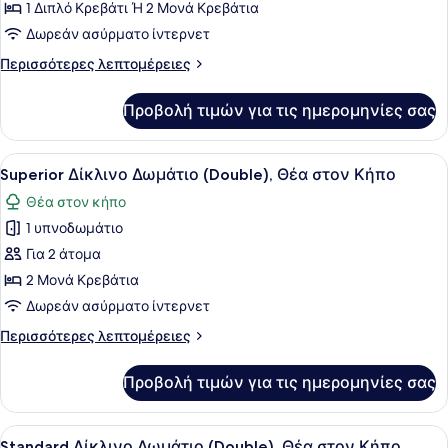
Superior
1 Διπλό Κρεβάτι Ή 2 Μονά Κρεβάτια
Δίκλινο
Δωρεάν ασύρματο ίντερνετ
Δωμάτιο
Περισσότερες
Περισσότερες λεπτομέρειες
(Double),
λεπτομέρειες
Θέα
για
Προβολή τιμών για τις ημερομηνίες σας
Superior
στη
Δίκλινο
Θάλασσα
Δωμάτιο
Προβολή
Χώρος εργασίας για λάπτοπ, δωρεά
4
(Double),
Superior Δίκλινο Δωμάτιο (Double), Θέα στον Κήπο
όλων
Θέα
Θέα στον κήπο
στη
των
Θάλασσα
1 υπνοδωμάτιο
φωτογραφιών
για
Για 2 άτομα
Superior
2 Μονά Κρεβάτια
Δίκλινο
Δωρεάν ασύρματο ίντερνετ
Δωμάτιο
Περισσότερες
Περισσότερες λεπτομέρειες
(Double),
λεπτομέρειες
Θέα
για
Προβολή τιμών για τις ημερομηνίες σας
Superior
στον
Δίκλινο
Κήπο
Δωμάτιο
Προβολή
Ένα δωμάτιο με έναν κίτρινο καναπ
4
(Double),
Standard Δίκλινο Δωμάτιο (Double), Θέα στον Κήπο