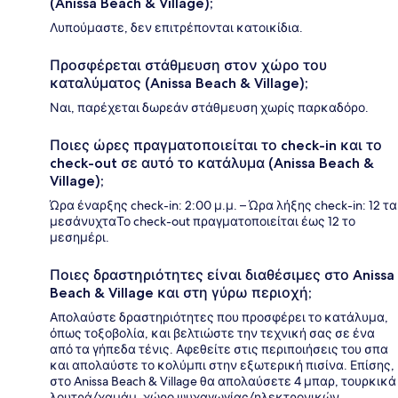
(Anissa Beach & Village);
Λυπούμαστε, δεν επιτρέπονται κατοικίδια.
Προσφέρεται στάθμευση στον χώρο του
καταλύματος (Anissa Beach & Village);
Ναι, παρέχεται δωρεάν στάθμευση χωρίς παρκαδόρο.
Ποιες ώρες πραγματοποιείται το check-in και το
check-out σε αυτό το κατάλυμα (Anissa Beach &
Village);
Ώρα έναρξης check-in: 2:00 μ.μ. – Ώρα λήξης check-in: 12 τα
μεσάνυχταΤο check-out πραγματοποιείται έως 12 το
μεσημέρι.
Ποιες δραστηριότητες είναι διαθέσιμες στο Anissa
Beach & Village και στη γύρω περιοχή;
Απολαύστε δραστηριότητες που προσφέρει το κατάλυμα,
όπως τοξοβολία, και βελτιώστε την τεχνική σας σε ένα
από τα γήπεδα τένις. Αφεθείτε στις περιποιήσεις του σπα
και απολαύστε το κολύμπι στην εξωτερική πισίνα. Επίσης,
στο Anissa Beach & Village θα απολαύσετε 4 μπαρ, τουρκικά
λουτρά/χαμάμ, χώρο ψυχαγωγίας/ηλεκτρονικών