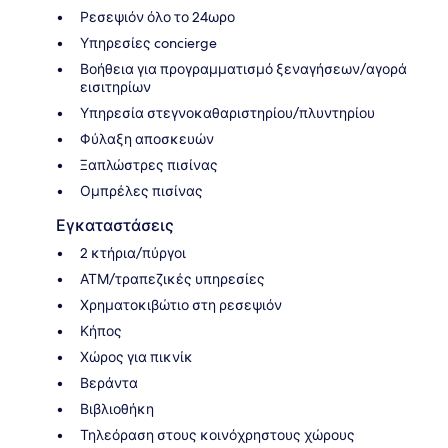
Ρεσεψιόν όλο το 24ωρο
Υπηρεσίες concierge
Βοήθεια για προγραμματισμό ξεναγήσεων/αγορά
εισιτηρίων
Υπηρεσία στεγνοκαθαριστηρίου/πλυντηρίου
Φύλαξη αποσκευών
Ξαπλώστρες πισίνας
Ομπρέλες πισίνας
Εγκαταστάσεις
2 κτήρια/πύργοι
ΑΤΜ/τραπεζικές υπηρεσίες
Χρηματοκιβώτιο στη ρεσεψιόν
Κήπος
Χώρος για πικνίκ
Βεράντα
Βιβλιοθήκη
Τηλεόραση στους κοινόχρηστους χώρους