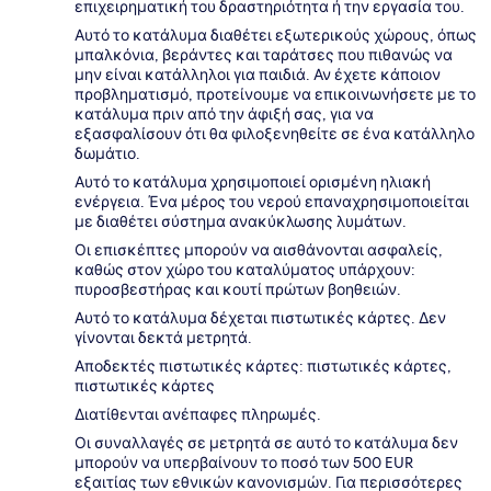
επιχειρηματική του δραστηριότητα ή την εργασία του.
Αυτό το κατάλυμα διαθέτει εξωτερικούς χώρους, όπως
μπαλκόνια, βεράντες και ταράτσες που πιθανώς να
μην είναι κατάλληλοι για παιδιά. Αν έχετε κάποιον
προβληματισμό, προτείνουμε να επικοινωνήσετε με το
κατάλυμα πριν από την άφιξή σας, για να
εξασφαλίσουν ότι θα φιλοξενηθείτε σε ένα κατάλληλο
δωμάτιο.
Αυτό το κατάλυμα χρησιμοποιεί ορισμένη ηλιακή
ενέργεια. Ένα μέρος του νερού επαναχρησιμοποιείται
με διαθέτει σύστημα ανακύκλωσης λυμάτων.
Οι επισκέπτες μπορούν να αισθάνονται ασφαλείς,
καθώς στον χώρο του καταλύματος υπάρχουν:
πυροσβεστήρας και κουτί πρώτων βοηθειών.
Αυτό το κατάλυμα δέχεται πιστωτικές κάρτες. Δεν
γίνονται δεκτά μετρητά.
Αποδεκτές πιστωτικές κάρτες: πιστωτικές κάρτες,
πιστωτικές κάρτες
Διατίθενται ανέπαφες πληρωμές.
Οι συναλλαγές σε μετρητά σε αυτό το κατάλυμα δεν
μπορούν να υπερβαίνουν το ποσό των 500 EUR
εξαιτίας των εθνικών κανονισμών. Για περισσότερες