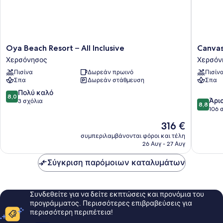
Oya
Canvas
Oya Beach Resort – All Inclusive
Canvas
Beach
by
Χερσόνησος
Χερσόν
Resort
Mitsis
Πισίνα
Δωρεάν πρωινό
Πισίν
–
Cretan
Σπα
Δωρεάν στάθμευση
Σπα
All
Village
Inclusive
Χερσόν
8.0
Πολύ καλό
8,0
8.8
Χερσόνησος
Άρι
στα
3 σχόλια
8,8
στα
106 
10,
10,
Πολύ
Η
316 €
Άριστο,
καλό,
τιμή
106
συμπεριλαμβάνονται φόροι και τέλη
3
είναι
26 Αυγ - 27 Αυγ
σχόλια
σχόλια
316 €
Σύγκριση παρόμοιων καταλυμάτων
Συνδεθείτε για να δείτε εκπτώσεις και προνόμια του
προγράμματος. Περισσότερες επιβραβεύσεις για
περισσότερη περιπέτεια!