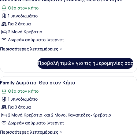
όλων
Θέα
Θέα στον κήπο
στον
των
Κήπο
1 υπνοδωμάτιο
φωτογραφιών
για
Για 2 άτομα
Standard
2 Μονά Κρεβάτια
Δίκλινο
Δωρεάν ασύρματο ίντερνετ
Δωμάτιο
Περισσότερες
Περισσότερες λεπτομέρειες
(Double),
λεπτομέρειες
Θέα
για
Προβολή τιμών για τις ημερομηνίες σας
Standard
στον
Δίκλινο
Κήπο
Δωμάτιο
Προβολή
Χώρος εργασίας για λάπτοπ, δωρεά
6
(Double),
Family Δωμάτιο, Θέα στον Κήπο
όλων
Θέα
Θέα στον κήπο
στον
των
Κήπο
1 υπνοδωμάτιο
φωτογραφιών
για
Για 3 άτομα
Family
2 Μονά Κρεβάτια και 2 Μονοί Καναπέδες-Κρεβάτια
Δωμάτιο,
Δωρεάν ασύρματο ίντερνετ
Θέα
Περισσότερες
Περισσότερες λεπτομέρειες
στον