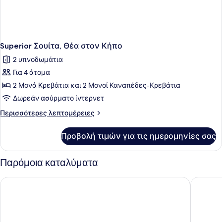
Superior Σουίτα, Θέα στον Κήπο
2 υπνοδωμάτια
Για 4 άτομα
2 Μονά Κρεβάτια και 2 Μονοί Καναπέδες-Κρεβάτια
Δωρεάν ασύρματο ίντερνετ
Περισσότερες
Περισσότερες λεπτομέρειες
λεπτομέρειες
για
Προβολή τιμών για τις ημερομηνίες σας
Superior
Σουίτα,
Θέα
Παρόμοια καταλύματα
στον
Κήπο
Oya Beach Resort – All Inclusive
Canvas b