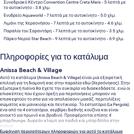
Συνεδριακό Κέντρο Convention Centre Creta Maris
- 5 λεπτά με
το αυτοκίνητο
- 3.8 χλμ.
Ενυδρείο Aquaworld
- 7 λεπτά με το αυτοκίνητο
- 5.0 χλμ.
Λιμάνι της Χερσονήσου
- 7 λεπτά με το αυτοκίνητο
- 4.6 χλμ.
Παραλία του Σαραντάρη
- 7 λεπτά με το αυτοκίνητο
- 3.5 χλμ.
Πάρκο Νερού Star Beach
- 9 λεπτά με το αυτοκίνητο
- 6.9 χλμ.
Πληροφορίες για το κατάλυμα
Anissa Beach & Village
Αυτό το κατάλυμα (Anissa Beach & Village) είναι μια εξαιρετική
επιλογή για τη διαμονή σας στην παραλία εδώ (Χερσόνησος). Στην
εξωτερική πισίνα θα έχετε την ευκαιρία να διασκεδάσετε, ενώ οι
επισκέπτες που έχουν όρεξη για περιποιήσεις μπορούν να
επισκεφτούν το σπα για να απολαύσουν μασάζ, περιτυλίξεις
σώματος και μανικιούρ και πεντικιούρ. Το εστιατόριο (La Pergola),
ένα από τα 4 εστιατόρια, σερβίρει διεθνής κουζίνα και είναι
ανοικτό για πρωινό και βραδινό. Προσφέρονται επίσης 4
μπαρ/lounge, δωρεάν κλαμπ για παιδιά και μπαρ δίπλα στην
πισίνα.
Εμφάνιση περισσότερων πληροφοριών για αυτό το κατάλυμα