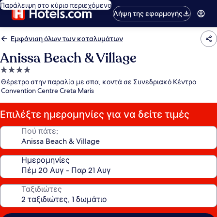
Παράλειψη στο κύριο περιεχόμενο
Λήψη της εφαρμογής
Εμφάνιση όλων των καταλυμάτων
Anissa Beach & Village
Κατάλυμα
με
Θέρετρο στην παραλία με σπα, κοντά σε Συνεδριακό Κέντρο
4.0
Convention Centre Creta Maris
αστέρια
Επιλέξτε ημερομηνίες για να δείτε τιμές
Πού πάτε;
Ημερομηνίες
Ταξιδιώτες