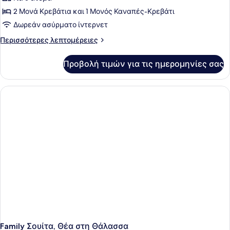
2 Μονά Κρεβάτια και 1 Μονός Καναπές-Κρεβάτι
Δωρεάν ασύρματο ίντερνετ
Περισσότερες
Περισσότερες λεπτομέρειες
λεπτομέρειες
για
Προβολή τιμών για τις ημερομηνίες σας
Comfort
Δωμάτιο,
Θέα
στη
Θάλασσα
Family Σουίτα, Θέα στη Θάλασσα