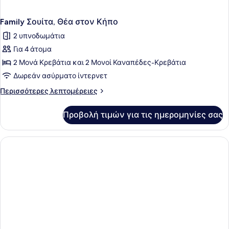
Family Σουίτα, Θέα στον Κήπο
2 υπνοδωμάτια
Για 4 άτομα
2 Μονά Κρεβάτια και 2 Μονοί Καναπέδες-Κρεβάτια
Δωρεάν ασύρματο ίντερνετ
Περισσότερες
Περισσότερες λεπτομέρειες
λεπτομέρειες
για
Προβολή τιμών για τις ημερομηνίες σας
Family
Σουίτα,
Θέα
στον
Κήπο