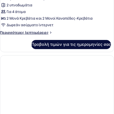
2 υπνοδωμάτια
Για 4 άτομα
2 Μονά Κρεβάτια και 2 Μονοί Καναπέδες-Κρεβάτια
Δωρεάν ασύρματο ίντερνετ
Περισσότερες
Περισσότερες λεπτομέρειες
λεπτομέρειες
για
Προβολή τιμών για τις ημερομηνίες σας
Family
Σουίτα,
Θέα
στη
Θάλασσα