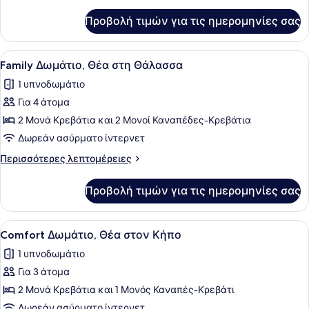
λεπτομέρειες
Κήπο
για
Προβολή τιμών για τις ημερομηνίες σας
Family
Δωμάτιο,
Θέα
Προβολή
Χώρος εργασίας για λάπτοπ, δωρεά
7
στον
Family Δωμάτιο, Θέα στη Θάλασσα
όλων
Κήπο
1 υπνοδωμάτιο
των
Για 4 άτομα
φωτογραφιών
για
2 Μονά Κρεβάτια και 2 Μονοί Καναπέδες-Κρεβάτια
Family
Δωρεάν ασύρματο ίντερνετ
Δωμάτιο,
Περισσότερες
Περισσότερες λεπτομέρειες
Θέα
λεπτομέρειες
στη
για
Προβολή τιμών για τις ημερομηνίες σας
Family
Θάλασσα
Δωμάτιο,
Θέα
Προβολή
Ένα δωμάτιο ξενοδοχείου με ένα κρ
1
στη
Comfort Δωμάτιο, Θέα στον Κήπο
όλων
Θάλασσα
1 υπνοδωμάτιο
των
Για 3 άτομα
φωτογραφιών
για
2 Μονά Κρεβάτια και 1 Μονός Καναπές-Κρεβάτι
Comfort
Δωρεάν ασύρματο ίντερνετ