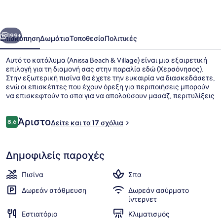
Village
οηγούμενο
Επόμενο
199+
Επισκόπηση
Δωμάτια
Τοποθεσία
Πολιτικές
Αυτό το κατάλυμα (Anissa Beach & Village) είναι μια εξαιρετική
επιλογή για τη διαμονή σας στην παραλία εδώ (Χερσόνησος).
Στην εξωτερική πισίνα θα έχετε την ευκαιρία να διασκεδάσετε,
ενώ οι επισκέπτες που έχουν όρεξη για περιποιήσεις μπορούν
να επισκεφτούν το σπα για να απολαύσουν μασάζ, περιτυλίξεις
σώματος και μανικιούρ και πεντικιούρ. Το εστιατόριο (La
Pergola), ένα από τα 4 εστιατόρια, σερβίρει διεθνής κουζίνα και
Σχόλια
Άριστο
είναι ανοικτό για πρωινό και βραδινό. Προσφέρονται επίσης 4
8,6
Δείτε και τα 17 σχόλια
8,6 στα 10
μπαρ/lounge, δωρεάν κλαμπ για παιδιά και μπαρ δίπλα στην
πισίνα.
Μακρόστενη πισίνα
Δημοφιλείς παροχές
Πισίνα
Σπα
Δωρεάν στάθμευση
Δωρεάν ασύρματο
ίντερνετ
Εστιατόριο
Κλιματισμός