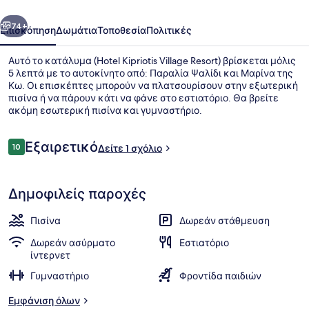
οηγούμενο
Επόμενο
74+
Επισκόπηση
Δωμάτια
Τοποθεσία
Πολιτικές
Αυτό το κατάλυμα (Hotel Kipriotis Village Resort) βρίσκεται μόλις
5 λεπτά με το αυτοκίνητο από: Παραλία Ψαλίδι και Μαρίνα της
Κω. Οι επισκέπτες μπορούν να πλατσουρίσουν στην εξωτερική
πισίνα ή να πάρουν κάτι να φάνε στο εστιατόριο. Θα βρείτε
ακόμη εσωτερική πισίνα και γυμναστήριο.
Σχόλια
Εξαιρετικό
10
Δείτε 1 σχόλιο
10 στα 10
Παραλία
Δημοφιλείς παροχές
Πισίνα
Δωρεάν στάθμευση
Δωρεάν ασύρματο
Εστιατόριο
ίντερνετ
Γυμναστήριο
Φροντίδα παιδιών
Εμφάνιση όλων