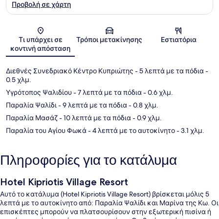
Προβολή σε χάρτη
Χάρτης
Τι υπάρχει σε
Τρόποι μετακίνησης
Εστιατόρια
κοντινή απόσταση
Διεθνές Συνεδριακό Κέντρο Κυπριώτης
- 5 λεπτά με τα πόδια
-
0.5 χλμ.
Υγρότοπος Ψαλιδίου
- 7 λεπτά με τα πόδια
- 0.6 χλμ.
Παραλία Ψαλίδι
- 9 λεπτά με τα πόδια
- 0.8 χλμ.
Παραλία Μασάζ
- 10 λεπτά με τα πόδια
- 0.9 χλμ.
Παραλία του Αγίου Φωκά
- 4 λεπτά με το αυτοκίνητο
- 3.1 χλμ.
Πληροφορίες για το κατάλυμα
Hotel Kipriotis Village Resort
Αυτό το κατάλυμα (Hotel Kipriotis Village Resort) βρίσκεται μόλις 5
λεπτά με το αυτοκίνητο από: Παραλία Ψαλίδι και Μαρίνα της Κω. Οι
επισκέπτες μπορούν να πλατσουρίσουν στην εξωτερική πισίνα ή