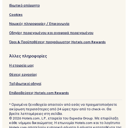
Ιδιωτικό απόρρητο
Cookies
Νομικές πληροφορίες / Επικοινωνία
Οδηγίες περιεχομένου και αναφορά περιεχομένου
Όροι & Προϋποθέσεις προγράμματος Hotels.com Rewards
Άλλες πληροφορίες
Η εταιρεία μας
Θέσεις εργασίας
Ταξιδιωτικοί οδηγοί
Επιβραβεύσεις Hotels.com Rewards
* Ορισμένα ξενοδοχεία απαιτούν από εσάς να πραγματοποιήσετε
ακύρωση περισσότερες από 24 ώρες πριν από το check-in. Θα
βρείτε λεπτομέρειες στη σελίδα.
© 2026 Hotels.com, L.P., εταιρεία του Expedia Group. Με επιφύλαξη
κάθε νόμιμου δικαιώματος. Η επωνυμία Hotels.com και το λογότυπο
Hotels.com αποτελούν εμπορικά σήματα ή σήματα κατατεθέντα της