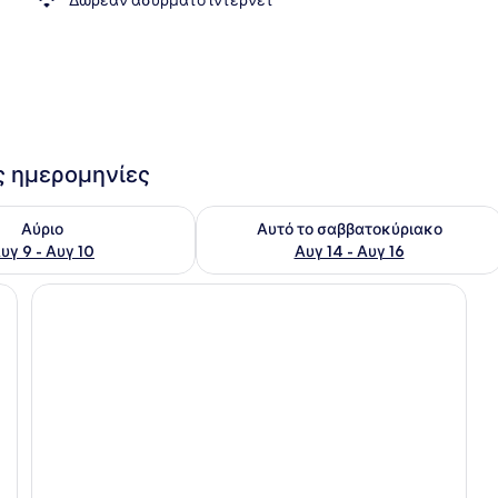
οργάνωσης επίσημων δείπνων
ις ημερομηνίες
εσιμότητας για αύριο Αυγ 9 - Αυγ 10
Έλεγχος διαθεσιμότητας για αυτό τ
Αύριο
Αυτό το σαββατοκύριακο
υγ 9 - Αυγ 10
Αυγ 14 - Αυγ 16