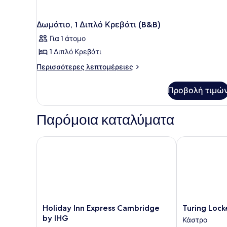
Δωμάτιο, 1 Διπλό Κρεβάτι (B&B)
Για 1 άτομο
1 Διπλό Κρεβάτι
Περισσότερες
Περισσότερες λεπτομέρειες
λεπτομέρειες
για
Προβολή τιμώ
Δωμάτιο,
1
Διπλό
Παρόμοια καταλύματα
Κρεβάτι
(B&B)
Holiday Inn Express Cambridge by IHG
Turing Locke
Holiday
Turing
Holiday Inn Express Cambridge
Turing Loc
Inn
Locke
by IHG
Κάστρο
Express
Cambridge