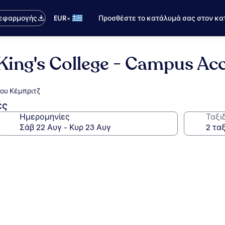
•
 εφαρμογής
EUR
Προσθέστε το κατάλυμά σας στον κα
 King's College - Campus 
του Κέμπριτζ
ές
Ημερομηνίες
Ταξι