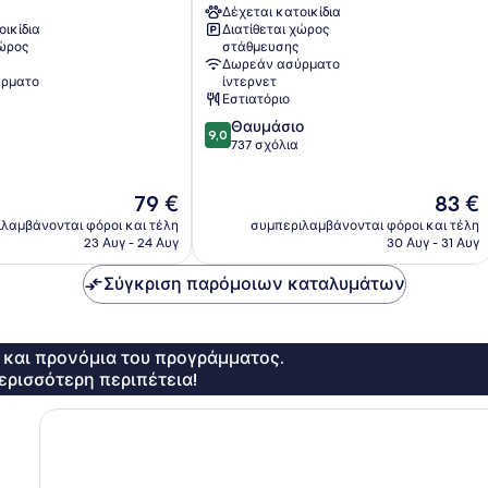
Δέχεται κατοικίδια
Κάστρο
οικίδια
Διατίθεται χώρος
χώρος
στάθμευσης
Δωρεάν ασύρματο
ρματο
ίντερνετ
Εστιατόριο
9.0
Θαυμάσιο
9,0
στα
737 σχόλια
10,
Θαυμάσιο,
Η
Η
79 €
83 €
737
τιμή
τιμή
σχόλια
λαμβάνονται φόροι και τέλη
συμπεριλαμβάνονται φόροι και τέλη
είναι
είναι
23 Αυγ - 24 Αυγ
30 Αυγ - 31 Αυγ
79 €
83 €
Σύγκριση παρόμοιων καταλυμάτων
ς και προνόμια του προγράμματος.
ερισσότερη περιπέτεια!