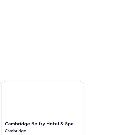
Cambridge Belfry Hotel & Spa
Cambridge
Cambridge Belfry Hotel & Spa
Belfry
Cambridge
Hotel