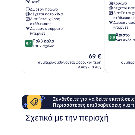
Ρόμσεϊ
Κουζίνα
Cambridge
Κάστρο
Δέχεται κατ
by
Δωρεάν πρωινό
Διατίθεται 
Δέχεται κατοικίδια
IHG
στάθμευσης
Διατίθεται χώρος
Ρόμσεϊ
Δωρεάν ασύ
στάθμευσης
ίντερνετ
Δωρεάν ασύρματο
ίντερνετ
8.8
Άριστο
8,8
στα
649 σχόλια
8.4
Πολύ καλό
8,4
10,
στα
1.002 σχόλια
Άριστο,
10,
Η
69 €
649
Πολύ
τιμή
σχόλια
καλό,
συμπεριλαμβάνονται φόροι και τέλη
συμπερι
είναι
9 Αυγ - 10 Αυγ
1.002
69 €
σχόλια
Συνδεθείτε για να δείτε εκπτώσει
Περισσότερες επιβραβεύσεις για π
Σχετικά με την περιοχή