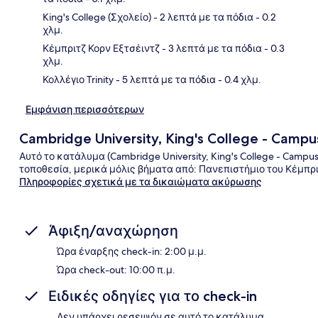
King's College (Σχολείο)
- 2 λεπτά με τα πόδια
- 0.2
χλμ.
Κέμπριτζ Κορν Εξτσέιντζ
- 3 λεπτά με τα πόδια
- 0.3
χλμ.
Κολλέγιο Trinity
- 5 λεπτά με τα πόδια
- 0.4 χλμ.
Εμφάνιση περισσότερων
Cambridge University, King's College - Cam
Αυτό το κατάλυμα (Cambridge University, King's College - Camp
τοποθεσία, μερικά μόλις βήματα από: Πανεπιστήμιο του Κέμπρι
Πληροφορίες σχετικά με τα δικαιώματα ακύρωσης
Άφιξη/αναχώρηση
Ώρα έναρξης check-in: 2:00 μ.μ.
Ώρα check-out: 10:00 π.μ.
Ειδικές οδηγίες για το check-in
Δεν υπάρχει ρεσεψιόν σε αυτό το κατάλυμα