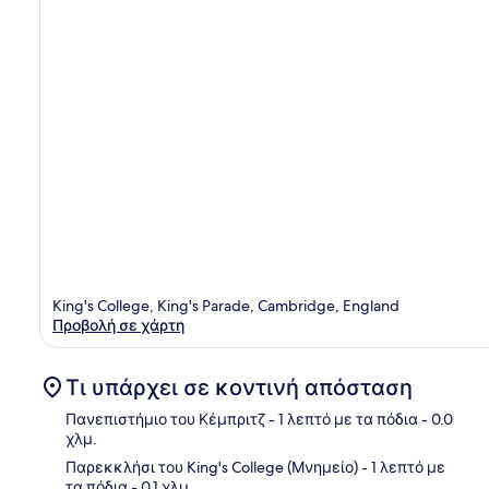
King's College, King's Parade, Cambridge, England
Προβολή σε χάρτη
Τι υπάρχει σε κοντινή απόσταση
Πανεπιστήμιο του Κέμπριτζ
- 1 λεπτό με τα πόδια
- 0.0
χλμ.
Παρεκκλήσι του King's College (Μνημείο)
- 1 λεπτό με
Χάρ
τα πόδια
- 0.1 χλμ.