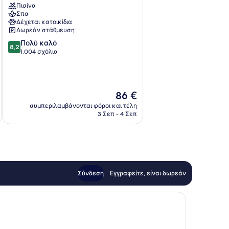
Πισίνα
&
Σπα
Spa
Δέχεται κατοικίδια
Cambridge
Δωρεάν στάθμευση
8.2
Πολύ καλό
8,2
στα
1.004 σχόλια
10,
Πολύ
καλό,
1.004
Η
86 €
σχόλια
τιμή
συμπεριλαμβάνονται φόροι και τέλη
είναι
3 Σεπ - 4 Σεπ
86 €
Σύνδεση
Εγγραφείτε, είναι δωρεάν