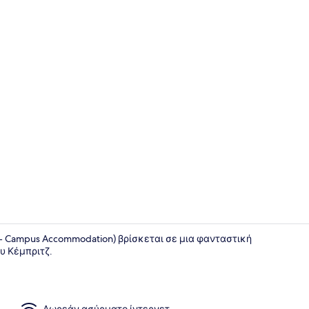
Αίθουσα δι
ge - Campus Accommodation) βρίσκεται σε μια φανταστική
υ Κέμπριτζ.
Κλινοσκεπ
Δωρεάν ασύρματο ίντερνετ