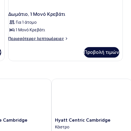
Δωμάτιο, 1 Μονό Κρεβάτι
Για 1 άτομο
1 Μονό Κρεβάτι
Περισσότερες
Περισσότερες λεπτομέρειες
λεπτομέρειες
για
ν
Προβολή τιμών
Δωμάτιο,
1
Μονό
Κρεβάτι
 Cambridge
Hyatt Centric Cambridge
Hyatt
ke Cambridge
Hyatt Centric Cambridge
Centric
Κάστρο
Cambridge