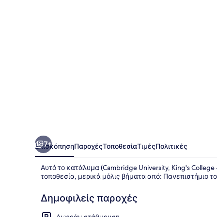
College
-
Campus
Accommodation
7+
Επισκόπηση
Παροχές
Τοποθεσία
Τιμές
Πολιτικές
Αυτό το κατάλυμα (Cambridge University, King's Colle
τοποθεσία, μερικά μόλις βήματα από: Πανεπιστήμιο το
Δημοφιλείς παροχές
Δωρεάν στάθμευση