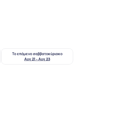
ο σαββατοκύριακο Αυγ 14 - Αυγ 16
Έλεγχος διαθεσιμότητας για το επόμενο σαββατοκύριακο Α
Το επόμενο σαββατοκύριακο
Αυγ 21 - Αυγ 23