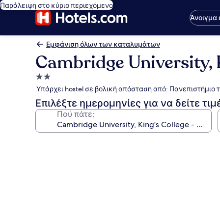
Παράλειψη στο κύριο περιεχόμενο
Άνοιγμα
Εμφάνιση όλων των καταλυμάτων
Cambridge University,
Κατάλυμα
με
Υπάρχει hostel σε βολική απόσταση από: Πανεπιστήμιο 
2.0
Επιλέξτε ημερομηνίες για να δείτε τιμ
αστέρια
Πού πάτε;
Συλλογή
φωτογραφιών
για
Cambridge
University,
King's