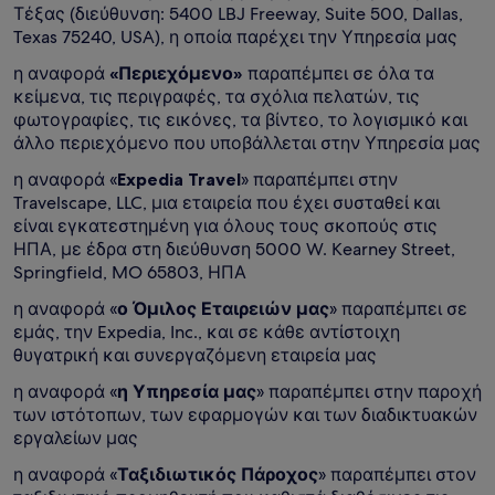
Τέξας (διεύθυνση: 5400 LBJ Freeway, Suite 500, Dallas,
Texas 75240, USA), η οποία παρέχει την Υπηρεσία μας
η αναφορά
«Περιεχόμενο»
παραπέμπει σε όλα τα
κείμενα, τις περιγραφές, τα σχόλια πελατών, τις
φωτογραφίες, τις εικόνες, τα βίντεο, το λογισμικό και
άλλο περιεχόμενο που υποβάλλεται στην Υπηρεσία μας
η αναφορά «
Expedia Travel
» παραπέμπει στην
Travelscape, LLC, μια εταιρεία που έχει συσταθεί και
είναι εγκατεστημένη για όλους τους σκοπούς στις
ΗΠΑ, με έδρα στη διεύθυνση 5000 W. Kearney Street,
Springfield, MO 65803, ΗΠΑ
η αναφορά «
ο Όμιλος Εταιρειών μας
» παραπέμπει σε
εμάς, την Expedia, Inc., και σε κάθε αντίστοιχη
θυγατρική και συνεργαζόμενη εταιρεία μας
η αναφορά «
η Υπηρεσία μας
» παραπέμπει στην παροχή
των ιστότοπων, των εφαρμογών και των διαδικτυακών
εργαλείων μας
η αναφορά «
Ταξιδιωτικός Πάροχος
» παραπέμπει στον