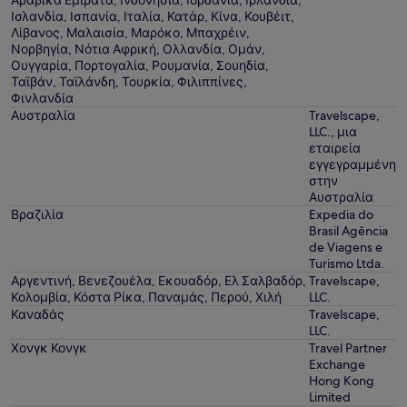
Αραβικά Εμιράτα, Ινδονησία, Ιορδανία, Ιρλανδία,
Ισλανδία, Ισπανία, Ιταλία, Κατάρ, Κίνα, Κουβέιτ,
Λίβανος, Μαλαισία, Μαρόκο, Μπαχρέιν,
Νορβηγία, Νότια Αφρική, Ολλανδία, Ομάν,
Ουγγαρία, Πορτογαλία, Ρουμανία, Σουηδία,
Ταϊβάν, Ταϊλάνδη, Τουρκία, Φιλιππίνες,
Φινλανδία
Αυστραλία
Travelscape,
LLC., μια
εταιρεία
εγγεγραμμένη
στην
Αυστραλία
Βραζιλία
Expedia do
Brasil Agência
de Viagens e
Turismo Ltda.
Αργεντινή, Βενεζουέλα, Εκουαδόρ, Ελ Σαλβαδόρ,
Travelscape,
Κολομβία, Κόστα Ρίκα, Παναμάς, Περού, Χιλή
LLC.
Καναδάς
Travelscape,
LLC.
Χονγκ Κονγκ
Travel Partner
Exchange
Hong Kong
Limited