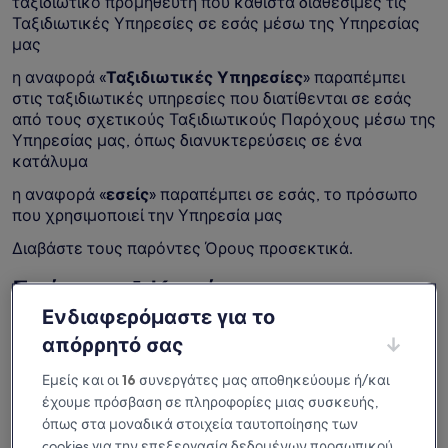
ταξιδιωτικό προμηθευτή που καθιστά διαθέσιμες τις
Ταξιδιωτικές Υπηρεσίες σε εσάς μέσω της Υπηρεσίας
μας
η αναφορά «
Ταξιδιωτικές Υπηρεσίες
» παραπέμπει
στις ταξιδιωτικές υπηρεσίες που διατίθενται σε εσάς
από τους σχετικούς Ταξιδιωτικούς Παρόχους μέσω της
Υπηρεσίας μας, όπως διανυκτερεύσεις σε ένα
κατάλυμα
η αναφορά «
εσείς
» παραπέμπει σε εσάς, το πρόσωπο
που χρησιμοποιεί την Υπηρεσία μας
Διαβάστε τους παρόντες Όρους προσεκτικά.
Ενότητα 1 Κανόνες και
Ενδιαφερόμαστε για το
Περιορισμοί
απόρρητό σας
Εκτός από τους παρόντες Όρους, ισχύουν επίσης άλλοι
Εμείς και οι
16
συνεργάτες μας αποθηκεύουμε ή/και
όροι και προϋποθέσεις για την κράτησή σας («
Κανόνες
και Περιορισμοί
»), οι οποίοι παρέχονται από τους
έχουμε πρόσβαση σε πληροφορίες μιας συσκευής,
Ταξιδιωτικούς Παρόχους (όπως οι όροι και οι
όπως στα μοναδικά στοιχεία ταυτοποίησης των
προϋποθέσεις ενός καταλύματος).
cookies για την επεξεργασία δεδομένων προσωπικού