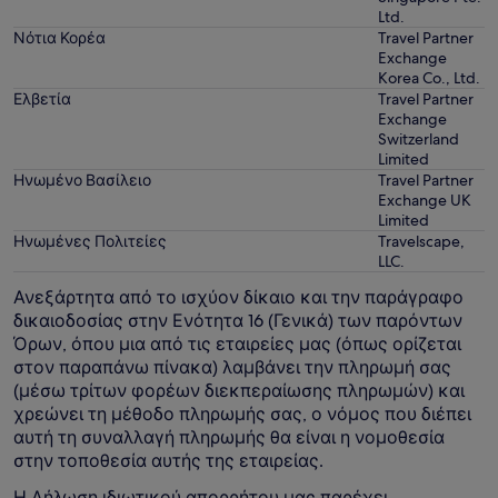
Ltd.
Νότια Κορέα
Travel Partner
Exchange
Korea Co., Ltd.
Ελβετία
Travel Partner
Exchange
Switzerland
Limited
Ηνωμένο Βασίλειο
Travel Partner
Exchange UK
Limited
Ηνωμένες Πολιτείες
Travelscape,
LLC.
Ανεξάρτητα από το ισχύον δίκαιο και την παράγραφο
δικαιοδοσίας στην Ενότητα 16 (Γενικά) των παρόντων
Όρων, όπου μια από τις εταιρείες μας (όπως ορίζεται
στον παραπάνω πίνακα) λαμβάνει την πληρωμή σας
(μέσω τρίτων φορέων διεκπεραίωσης πληρωμών) και
χρεώνει τη μέθοδο πληρωμής σας, ο νόμος που διέπει
αυτή τη συναλλαγή πληρωμής θα είναι η νομοθεσία
στην τοποθεσία αυτής της εταιρείας.
Η
Δήλωση ιδιωτικού απορρήτου
μας παρέχει