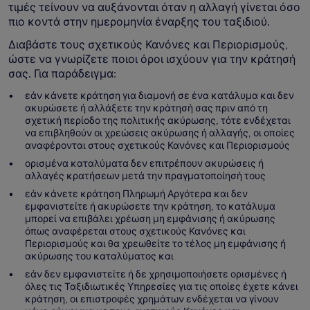
τιμές τείνουν να αυξάνονται όταν η αλλαγή γίνεται όσο
πιο κοντά στην ημερομηνία έναρξης του ταξιδιού.
Διαβάστε τους σχετικούς Κανόνες και Περιορισμούς,
ώστε να γνωρίζετε ποιοι όροι ισχύουν για την κράτησή
σας. Για παράδειγμα:
εάν κάνετε κράτηση για διαμονή σε ένα κατάλυμα και δεν
ακυρώσετε ή αλλάξετε την κράτησή σας πριν από τη
σχετική περίοδο της πολιτικής ακύρωσης, τότε ενδέχεται
να επιβληθούν οι χρεώσεις ακύρωσης ή αλλαγής, οι οποίες
αναφέρονται στους σχετικούς Κανόνες και Περιορισμούς
ορισμένα καταλύματα δεν επιτρέπουν ακυρώσεις ή
αλλαγές κρατήσεων μετά την πραγματοποίησή τους
εάν κάνετε κράτηση Πληρωμή Αργότερα και δεν
εμφανιστείτε ή ακυρώσετε την κράτηση, το κατάλυμα
μπορεί να επιβάλει χρέωση μη εμφάνισης ή ακύρωσης
όπως αναφέρεται στους σχετικούς Κανόνες και
Περιορισμούς και θα χρεωθείτε το τέλος μη εμφάνισης ή
ακύρωσης του καταλύματος και
εάν δεν εμφανιστείτε ή δε χρησιμοποιήσετε ορισμένες ή
όλες τις Ταξιδιωτικές Υπηρεσίες για τις οποίες έχετε κάνει
κράτηση, οι επιστροφές χρημάτων ενδέχεται να γίνουν