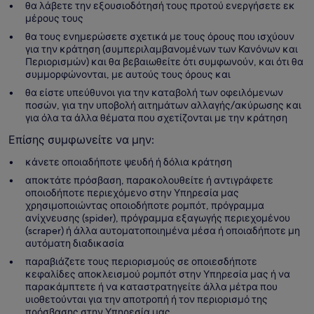
θα λάβετε την εξουσιοδότησή τους προτού ενεργήσετε εκ
μέρους τους
θα τους ενημερώσετε σχετικά με τους όρους που ισχύουν
για την κράτηση (συμπεριλαμβανομένων των Κανόνων και
Περιορισμών) και θα βεβαιωθείτε ότι συμφωνούν, και ότι θα
συμμορφώνονται, με αυτούς τους όρους και
θα είστε υπεύθυνοι για την καταβολή των οφειλόμενων
ποσών, για την υποβολή αιτημάτων αλλαγής/ακύρωσης και
για όλα τα άλλα θέματα που σχετίζονται με την κράτηση
Επίσης συμφωνείτε να μην:
κάνετε οποιαδήποτε ψευδή ή δόλια κράτηση
αποκτάτε πρόσβαση, παρακολουθείτε ή αντιγράφετε
οποιοδήποτε περιεχόμενο στην Υπηρεσία μας
χρησιμοποιώντας οποιοδήποτε ρομπότ, πρόγραμμα
ανίχνευσης (spider), πρόγραμμα εξαγωγής περιεχομένου
(scraper) ή άλλα αυτοματοποιημένα μέσα ή οποιαδήποτε μη
αυτόματη διαδικασία
παραβιάζετε τους περιορισμούς σε οποιεσδήποτε
κεφαλίδες αποκλεισμού ρομπότ στην Υπηρεσία μας ή να
παρακάμπτετε ή να καταστρατηγείτε άλλα μέτρα που
υιοθετούνται για την αποτροπή ή τον περιορισμό της
πρόσβασης στην Υπηρεσία μας